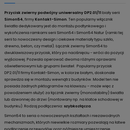
Przycisk zwierny podwójny uniwersalny DP2.01/11
biały serii
Simon54
, firmy
Kontakt-Simon
. Ten popularny włącznik
światła dedykowany jest do montażu podtynkowego i
wykończenia ramkami serii Simon54 i Simon54 Natur (ramki tej
serii to nowoczesny design i ciekawe materiały typu szkło,
drewno, beton, czy metal). Łącznik zwierny Simon54 to
dwuklawiszowy przycisk, który po naciśnięciu - wróci do pozycji
wyjściowej. Pozwala operować dwoma różnymi oprawami
oświetleniowymi lub grupami świateł.
Popularny przycisk
DP2.01/11 firmy Kontakt-Simon, w kolorze białym, doskonale
sprawdza się w montażu wewnątrz budynków. Model ten nie
posiada żadnych piktogramów na klawiszu – może więc z
powodzeniem służyć za łącznik zwierny (monostabilny) światła
lub dzwonnej do drzwi (montowany np. na klatce schodowej w
budynku). Rodzaj podłączenia:
szybkozłącza
.
Simon54 to seria o nowoczesnych kształtach i niezawodnych
mechanizmach, których niewielkie rozmiary pozwalają na łatwe
podłączenie przewodów oraz późniejsze umieszczenie