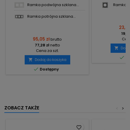
Ramka podwójna szklana...
Ramka po
Ramka potrójna szklana...
23,38
19,01
95,05 zł
Cena
brutto
77,28 zł
netto
Doda

Cena za szt.

Do
Dodaj do koszyka


Dostępny
ZOBACZ TAKŻE
<
>
favorite_border