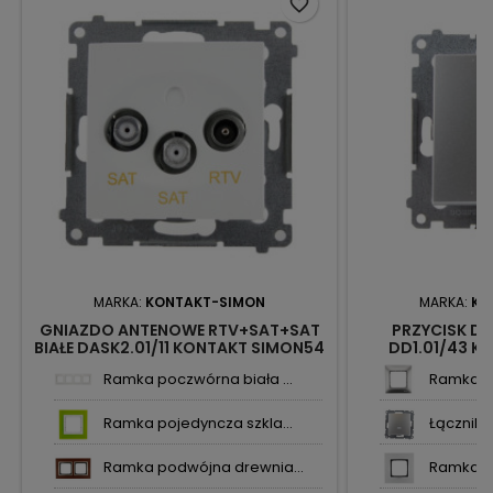
favorite_border
MARKA:
KONTAKT-SIMON
MARKA:
KO
GNIAZDO ANTENOWE RTV+SAT+SAT
PRZYCISK D
BIAŁE DASK2.01/11 KONTAKT SIMON54
DD1.01/43 K
Ramka poczwórna biała ...
Ramka po
Ramka pojedyncza szkla...
Łącznik 
Ramka podwójna drewnia...
Ramka po