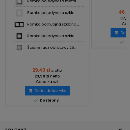
Ramka pojedyncza metal...
46,35
Ramka pojedyncza szkla...
37,68
Cena
Ramka podwójna szklana...
Doda

Ramka pojedyncza szkla...

Do
Ściemniacz obrotowy 25...
29,40 zł
brutto
23,90 zł
netto
Cena za szt.
Dodaj do koszyka


Dostępny
