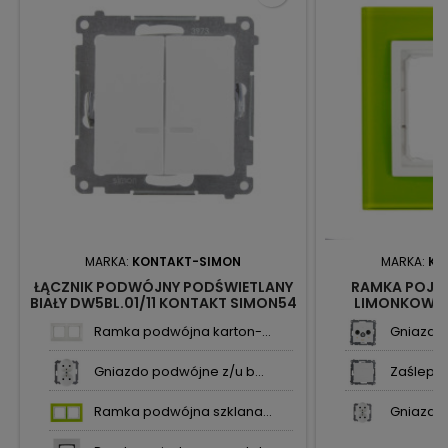
MARKA:
KONTAKT-SIMON
MARKA:
KO
ŁĄCZNIK PODWÓJNY PODŚWIETLANY
RAMKA POJE
BIAŁY DW5BL.01/11 KONTAKT SIMON54
LIMONKOWY 
KONTAKT S
Ramka podwójna karton-...
Gniazdo 
Gniazdo podwójne z/u b...
Zaślepka 
Ramka podwójna szklana...
Gniazdo 