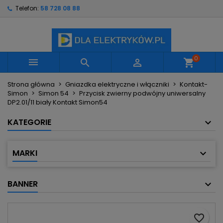
Telefon:
58 728 08 88
×
×
×
Moje listy życzeń
Utwórz listę życzeń
Zaloguj się
Utwórz nową listę
add_circle_outline
Musisz być zalogowany by zapisać produkty na
Nazwa listy życzeń
swojej liście życzeń.
0



shopping_cart
Strona główna
Gniazdka elektryczne i włączniki
Kontakt-
Anuluj
Zaloguj się
Simon
Simon 54
Przycisk zwierny podwójny uniwersalny
Anuluj
Utwórz listę życzeń
DP2.01/11 biały Kontakt Simon54
KATEGORIE
MARKI
BANNER
favorite_border