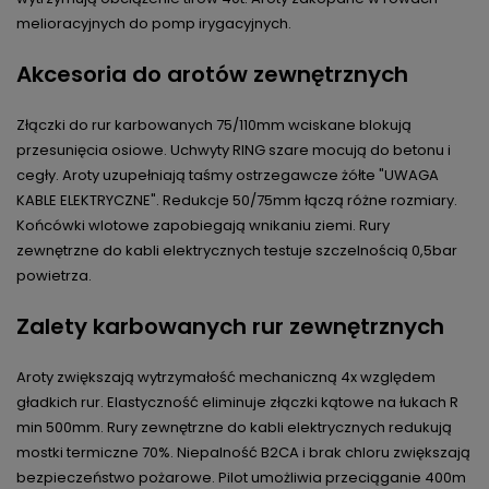
melioracyjnych do pomp irygacyjnych.
Akcesoria do arotów zewnętrznych
Złączki do rur karbowanych 75/110mm wciskane blokują
przesunięcia osiowe. Uchwyty RING szare mocują do betonu i
cegły. Aroty uzupełniają taśmy ostrzegawcze żółte "UWAGA
KABLE ELEKTRYCZNE". Redukcje 50/75mm łączą różne rozmiary.
Końcówki wlotowe zapobiegają wnikaniu ziemi. Rury
zewnętrzne do kabli elektrycznych testuje szczelnością 0,5bar
powietrza.​
Zalety karbowanych rur zewnętrznych
Aroty zwiększają wytrzymałość mechaniczną 4x względem
gładkich rur. Elastyczność eliminuje złączki kątowe na łukach R
min 500mm. Rury zewnętrzne do kabli elektrycznych redukują
mostki termiczne 70%. Niepalność B2CA i brak chloru zwiększają
bezpieczeństwo pożarowe. Pilot umożliwia przeciąganie 400m