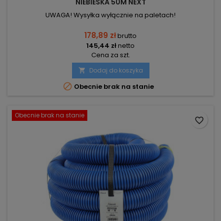
NIEBIESKA 50M NEXT
UWAGA! Wysyłka wyłącznie na paletach!
178,89 zł
brutto
145,44 zł
netto
Cena za szt.
Dodaj do koszyka


Obecnie brak na stanie
Obecnie brak na stanie
favorite_border