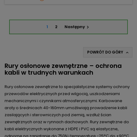
1
2
Następny

POWRÓT DO GÓRY

Rury osłonowe zewnętrzne – ochrona
kabli w trudnych warunkach
Rury osłonowe zewnętrzne to specjalistyczne systemy ochrony
przewodów elektrycznych przed wilgocią, uszkodzeniami
mechanicznymi i czynnikami atmosferycznymi. Karbowane
aroty o średnicach 40-160mm umożliwiają prowadzenie kabli
zasilających i sterowniczych pod ziemią, wzdłuż ścian
zewnętrznych oraz w rynnach dachowych. Rury zewnętrzne do
kabli elektrycznych wykonane z HDPE i PVC są elastyczne,
odporne na zgniatanie do 750N i temperaturę -25°C do +90°C.