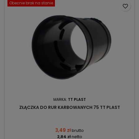
Obecnie brak na stanie
favorite_border
MARKA:
TT PLAST
ZŁĄCZKA DO RUR KARBOWANYCH 75 TT PLAST
3,49 zł
brutto
2,84 zł
netto