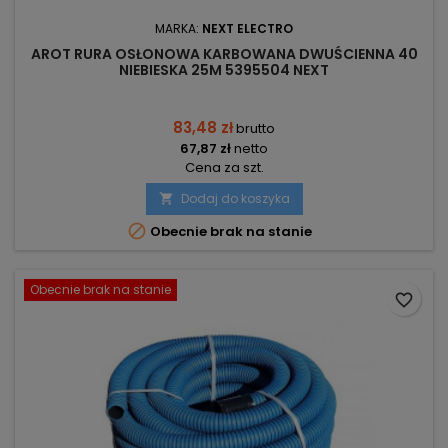
MARKA:
NEXT ELECTRO
AROT RURA OSŁONOWA KARBOWANA DWUŚCIENNA 40
NIEBIESKA 25M 5395504 NEXT
83,48 zł
brutto
67,87 zł
netto
Cena za szt.
Dodaj do koszyka


Obecnie brak na stanie
Obecnie brak na stanie
favorite_border