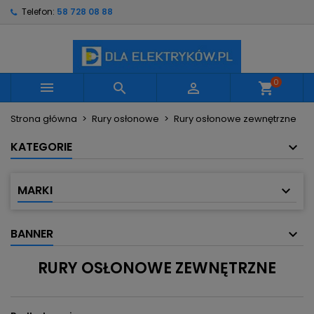
Telefon:
58 728 08 88
×
×
×
×
Moje listy życzeń
((modalTitle))
Utwórz listę życzeń
Zaloguj się
Utwórz nową listę
add_circle_outline
((confirmMessage))
Musisz być zalogowany by zapisać produkty na
Nazwa listy życzeń
swojej liście życzeń.
0



shopping_cart
((cancelText))
((modalDeleteText))
Strona główna
Rury osłonowe
Rury osłonowe zewnętrzne
Anuluj
Zaloguj się
Anuluj
Utwórz listę życzeń
KATEGORIE
MARKI
BANNER
RURY OSŁONOWE ZEWNĘTRZNE