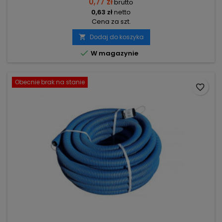
0,77 zł
brutto
0,63 zł
netto
Cena za szt.
Dodaj do koszyka


W magazynie
Obecnie brak na stanie
favorite_border