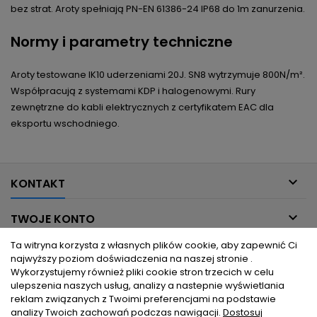
bez strat. Aroty spełniają PN-EN 61386-24 IP68 do 1m zanurzenia.
Normy i parametry techniczne
Aroty testowane IK10 uderzeniami 20J. SN8 wytrzymuje 800N/m².
Współpracują z systemami KDP i halogenowymi. Rury
zewnętrzne do kabli elektrycznych z certyfikatem EAC dla
eksportu wschodniego.

KONTAKT

TWOJE KONTO
Ta witryna korzysta z własnych plików cookie, aby zapewnić Ci

INFORMACJE DLA CIEBIE
najwyższy poziom doświadczenia na naszej stronie .
Wykorzystujemy również pliki cookie stron trzecich w celu
ulepszenia naszych usług, analizy a nastepnie wyświetlania

PRODUKTY
reklam związanych z Twoimi preferencjami na podstawie
analizy Twoich zachowań podczas nawigacji.
Dostosuj