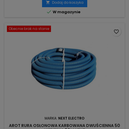
Dodaj do koszyka


W magazynie
Obecnie brak na stanie
favorite_border
MARKA:
NEXT ELECTRO
AROT RURA OSŁONOWA KARBOWANA DWUŚCIENNA 50