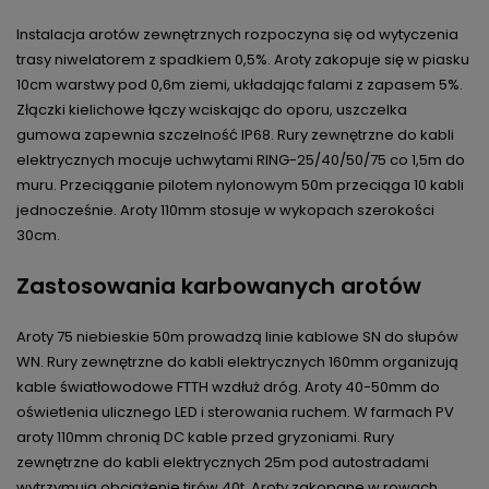
Instalacja arotów zewnętrznych rozpoczyna się od wytyczenia
trasy niwelatorem z spadkiem 0,5%. Aroty zakopuje się w piasku
10cm warstwy pod 0,6m ziemi, układając falami z zapasem 5%.
Złączki kielichowe łączy wciskając do oporu, uszczelka
gumowa zapewnia szczelność IP68. Rury zewnętrzne do kabli
elektrycznych mocuje uchwytami RING-25/40/50/75 co 1,5m do
muru. Przeciąganie pilotem nylonowym 50m przeciąga 10 kabli
jednocześnie. Aroty 110mm stosuje w wykopach szerokości
30cm.
Zastosowania karbowanych arotów
Aroty 75 niebieskie 50m prowadzą linie kablowe SN do słupów
WN. Rury zewnętrzne do kabli elektrycznych 160mm organizują
kable światłowodowe FTTH wzdłuż dróg. Aroty 40-50mm do
oświetlenia ulicznego LED i sterowania ruchem. W farmach PV
aroty 110mm chronią DC kable przed gryzoniami. Rury
zewnętrzne do kabli elektrycznych 25m pod autostradami
wytrzymują obciążenie tirów 40t. Aroty zakopane w rowach