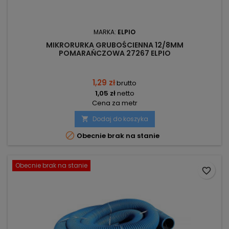
MARKA:
ELPIO
MIKRORURKA GRUBOŚCIENNA 12/8MM
POMARAŃCZOWA 27267 ELPIO
1,29 zł
brutto
1,05 zł
netto
Cena za metr
Dodaj do koszyka


Obecnie brak na stanie
Obecnie brak na stanie
favorite_border