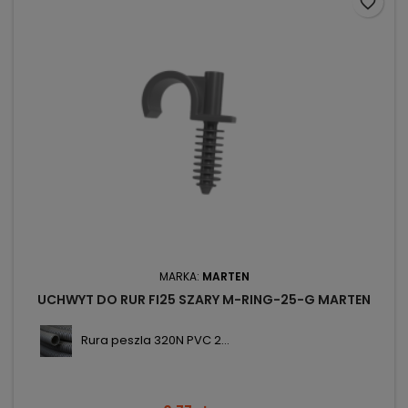
favorite_border
MARKA:
MARTEN
UCHWYT DO RUR FI25 SZARY M-RING-25-G MARTEN
Rura peszla 320N PVC 2...