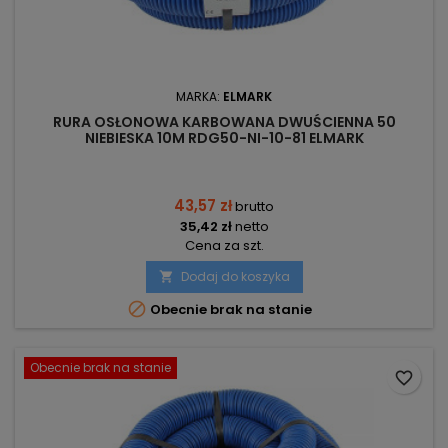
MARKA:
ELMARK
RURA OSŁONOWA KARBOWANA DWUŚCIENNA 50
NIEBIESKA 10M RDG50-NI-10-81 ELMARK
43,57 zł
brutto
35,42 zł
netto
Cena za szt.
Dodaj do koszyka


Obecnie brak na stanie
Obecnie brak na stanie
favorite_border