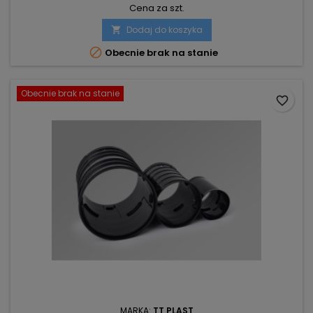
Cena za szt.
Dodaj do koszyka


Obecnie brak na stanie
Obecnie brak na stanie
favorite_border
MARKA:
TT PLAST