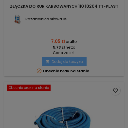
ZŁĄCZKA DO RUR KARBOWANYCH 110 10204 TT-PLAST
Rozdzielnica siłowa RS...
7,05 zł
brutto
5,73 zł
netto
Cena za szt.
Dodaj do koszyka


Obecnie brak na stanie
Obecnie brak na stanie
favorite_border