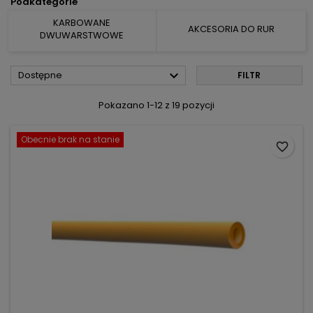
Podkategorie
KARBOWANE
AKCESORIA DO RUR
DWUWARSTWOWE

Dostępne
FILTR
Pokazano 1-12 z 19 pozycji
Obecnie brak na stanie
favorite_border