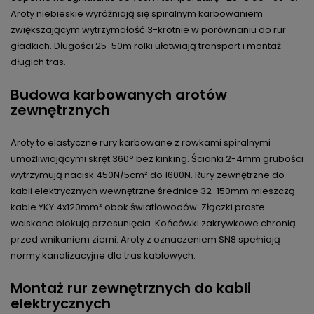
Aroty niebieskie wyróżniają się spiralnym karbowaniem
zwiększającym wytrzymałość 3-krotnie w porównaniu do rur
gładkich. Długości 25-50m rolki ułatwiają transport i montaż
długich tras.
Budowa karbowanych arotów
zewnętrznych
Aroty to elastyczne rury karbowane z rowkami spiralnymi
umożliwiającymi skręt 360° bez kinking. Ścianki 2-4mm grubości
wytrzymują nacisk 450N/5cm² do 1600N. Rury zewnętrzne do
kabli elektrycznych wewnętrzne średnice 32-150mm mieszczą
kable YKY 4x120mm² obok światłowodów. Złączki proste
wciskane blokują przesunięcia. Końcówki zakrywkowe chronią
przed wnikaniem ziemi. Aroty z oznaczeniem SN8 spełniają
normy kanalizacyjne dla tras kablowych.
Montaż rur zewnętrznych do kabli
elektrycznych