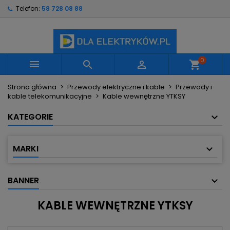
Telefon:
58 728 08 88
×
×
×
×
Moje listy życzeń
((modalTitle))
Utwórz listę życzeń
Zaloguj się
Utwórz nową listę
add_circle_outline
((confirmMessage))
Musisz być zalogowany by zapisać produkty na
Nazwa listy życzeń
swojej liście życzeń.
0



shopping_cart
((cancelText))
((modalDeleteText))
Strona główna
Przewody elektryczne i kable
Przewody i
Anuluj
Zaloguj się
kable telekomunikacyjne
Kable wewnętrzne YTKSY
Anuluj
Utwórz listę życzeń
KATEGORIE
MARKI
BANNER
KABLE WEWNĘTRZNE YTKSY