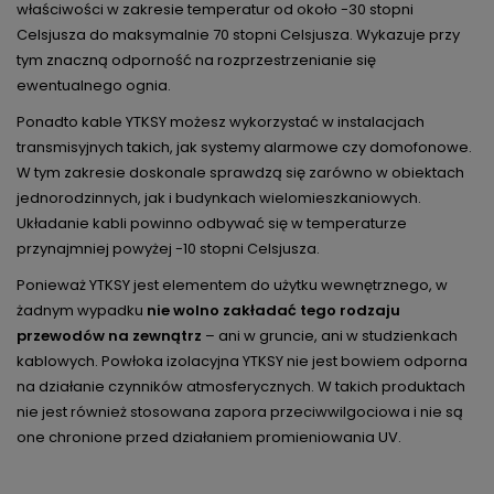
właściwości w zakresie temperatur od około -30 stopni
Celsjusza do maksymalnie 70 stopni Celsjusza. Wykazuje przy
tym znaczną odporność na rozprzestrzenianie się
ewentualnego ognia.
Ponadto kable YTKSY możesz wykorzystać w instalacjach
transmisyjnych takich, jak systemy alarmowe czy domofonowe.
W tym zakresie doskonale sprawdzą się zarówno w obiektach
jednorodzinnych, jak i budynkach wielomieszkaniowych.
Układanie kabli powinno odbywać się w temperaturze
przynajmniej powyżej -10 stopni Celsjusza.
Ponieważ YTKSY jest elementem do użytku wewnętrznego, w
żadnym wypadku
nie wolno zakładać tego rodzaju
przewodów na zewnątrz
– ani w gruncie, ani w studzienkach
kablowych. Powłoka izolacyjna YTKSY nie jest bowiem odporna
na działanie czynników atmosferycznych. W takich produktach
nie jest również stosowana zapora przeciwwilgociowa i nie są
one chronione przed działaniem promieniowania UV.