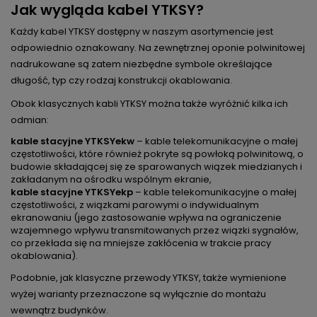
Jak wygląda kabel YTKSY?
Każdy kabel YTKSY dostępny w naszym asortymencie jest
odpowiednio oznakowany. Na zewnętrznej oponie polwinitowej
nadrukowane są zatem niezbędne symbole określające
długość, typ czy rodzaj konstrukcji okablowania.
Obok klasycznych kabli YTKSY można także wyróżnić kilka ich
odmian:
kable stacyjne YTKSYekw
– kable telekomunikacyjne o małej
częstotliwości, które również pokryte są powłoką polwinitową, o
budowie składającej się ze sparowanych wiązek miedzianych i
zakładanym na ośrodku wspólnym ekranie,
kable stacyjne YTKSYekp
– kable telekomunikacyjne o małej
częstotliwości, z wiązkami parowymi o indywidualnym
ekranowaniu (jego zastosowanie wpływa na ograniczenie
wzajemnego wpływu transmitowanych przez wiązki sygnałów,
co przekłada się na mniejsze zakłócenia w trakcie pracy
okablowania).
Podobnie, jak klasyczne przewody YTKSY, także wymienione
wyżej warianty przeznaczone są wyłącznie do montażu
wewnątrz budynków.