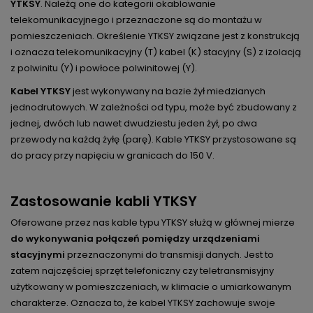
YTKSY
. Należą one do kategorii okablowanie
telekomunikacyjnego i przeznaczone są do montażu w
pomieszczeniach. Określenie YTKSY związane jest z konstrukcją
i oznacza telekomunikacyjny (T) kabel (K) stacyjny (S) z izolacją
z polwinitu (Y) i powłoce polwinitowej (Y).
Kabel YTKSY
jest wykonywany na bazie żył miedzianych
jednodrutowych. W zależności od typu, może być zbudowany z
jednej, dwóch lub nawet dwudziestu jeden żył, po dwa
przewody na każdą żyłę (parę). Kable YTKSY przystosowane są
do pracy przy napięciu w granicach do 150 V.
Zastosowanie kabli YTKSY
Oferowane przez nas kable typu YTKSY służą w głównej mierze
do wykonywania połączeń pomiędzy urządzeniami
stacyjnymi
przeznaczonymi do transmisji danych. Jest to
zatem najczęściej sprzęt telefoniczny czy teletransmisyjny
użytkowany w pomieszczeniach, w klimacie o umiarkowanym
charakterze. Oznacza to, że kabel YTKSY zachowuje swoje