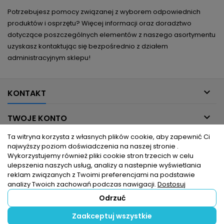
Potrzebujesz pomocy związanej z wyborem odpowiednich
produktów i osprzętu? Więcej informacji oraz doradztwo
dotyczące poszczególnych elementów z naszego asortymentu
uzyskasz kontaktując się bezpośrednio z działem
administracyjnym sklepu!

KONTAKT

TWOJE KONTO
Ta witryna korzysta z własnych plików cookie, aby zapewnić Ci

INFORMACJE DLA CIEBIE
najwyższy poziom doświadczenia na naszej stronie .
Wykorzystujemy również pliki cookie stron trzecich w celu
ulepszenia naszych usług, analizy a nastepnie wyświetlania

PRODUKTY
reklam związanych z Twoimi preferencjami na podstawie
analizy Twoich zachowań podczas nawigacji.
Dostosuj
Odrzuć
© Copyright 2026 hurtownia elektryczna dlaelektrykow.pl. Wszelkie
Zaakceptuj wszystkie
prawa zastrzeżone.