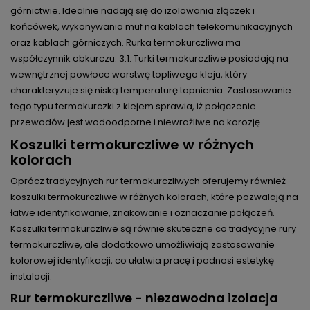
górnictwie. Idealnie nadają się do izolowania złączek i
końcówek, wykonywania muf na kablach telekomunikacyjnych
oraz kablach górniczych. Rurka termokurczliwa ma
współczynnik obkurczu: 3:1. Turki termokurczliwe posiadają na
wewnętrznej powłoce warstwę topliwego kleju, który
charakteryzuje się niską temperaturę topnienia. Zastosowanie
tego typu termokurczki z klejem sprawia, iż połączenie
przewodów jest wodoodporne i niewrażliwe na korozję.
Koszulki termokurczliwe w różnych
kolorach
Oprócz tradycyjnych rur termokurczliwych oferujemy również
koszulki termokurczliwe w różnych kolorach, które pozwalają na
łatwe identyfikowanie, znakowanie i oznaczanie połączeń.
Koszulki termokurczliwe są równie skuteczne co tradycyjne rury
termokurczliwe, ale dodatkowo umożliwiają zastosowanie
kolorowej identyfikacji, co ułatwia pracę i podnosi estetykę
instalacji.
Rur termokurczliwe - niezawodna izolacja