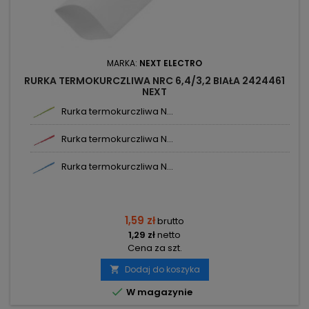
MARKA:
NEXT ELECTRO
RURKA TERMOKURCZLIWA NRC 6,4/3,2 BIAŁA 2424461
NEXT
Rurka termokurczliwa N...
Rurka termokurczliwa N...
Rurka termokurczliwa N...
1,59 zł
brutto
1,29 zł
netto
Cena za szt.
Dodaj do koszyka


W magazynie