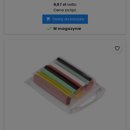
9,57 zł
netto
Cena za kpl.
Dodaj do koszyka


W magazynie
favorite_border