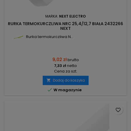
MARKA:
NEXT ELECTRO
RURKA TERMOKURCZLIWA NRC 25,4/12,7 BIAŁA 2432266
NEXT
Rurka termokurczliwa N...
9,02 zł
brutto
7,33 zł
netto
Cena za szt.
Dodaj do koszyka


W magazynie
favorite_border