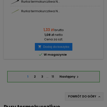
Rurka termokurczliwa N...
Rurka termokurczliwa N...
1,33 zł
brutto
1,08 zł
netto
Cena za szt.
Dodaj do koszyka


W magazynie
1
2
3
…
11
Następny

POWRÓT DO GÓRY
