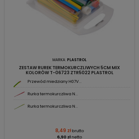
MARKA:
PLASTROL
ZESTAW RUREK TERMOKURCZLIWYCH 5CM MIX
KOLORÓW T-06723 ZTR5022 PLASTROL
Przewód miedziany H07V...
Rurka termokurczliwa N...
Rurka termokurczliwa N...
8,49 zł
brutto
6,90 zł
netto