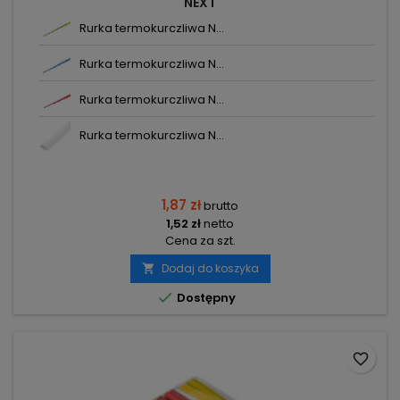
NEXT
Rurka termokurczliwa N...
Rurka termokurczliwa N...
Rurka termokurczliwa N...
Rurka termokurczliwa N...
1,87 zł
brutto
1,52 zł
netto
Cena za szt.
Dodaj do koszyka


Dostępny
favorite_border