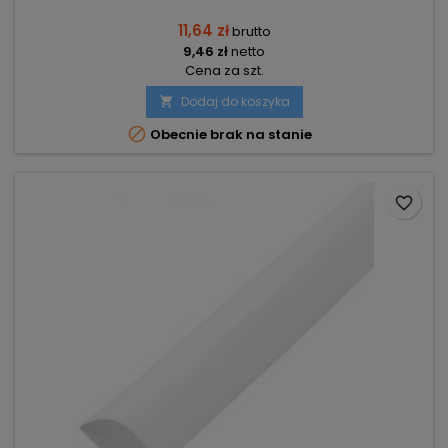
11,64 zł
brutto
9,46 zł
netto
Cena za szt.
Dodaj do koszyka


Obecnie brak na stanie
favorite_border