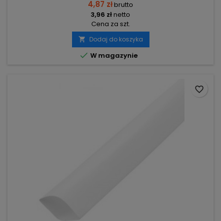
4,87 zł
brutto
3,96 zł
netto
Cena za szt.
Dodaj do koszyka


W magazynie
favorite_border