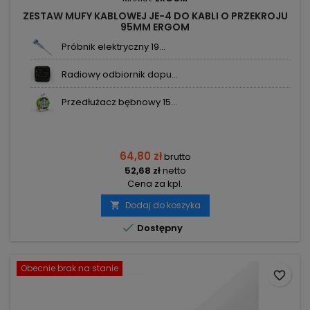
ZESTAW MUFY KABLOWEJ JE-4 DO KABLI O PRZEKROJU
95MM ERGOM
Próbnik elektryczny 19...
Radiowy odbiornik dopu...
Przedłużacz bębnowy 15...
64,80 zł
brutto
52,68 zł
netto
Cena za kpl.
Dodaj do koszyka


Dostępny
Obecnie brak na stanie
favorite_border