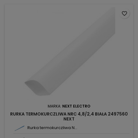
favorite_border
MARKA:
NEXT ELECTRO
RURKA TERMOKURCZLIWA NRC 4,8/2,4 BIAŁA 2497560
NEXT
Rurka termokurczliwa N...