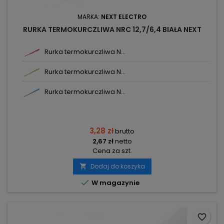
MARKA:
NEXT ELECTRO
RURKA TERMOKURCZLIWA NRC 12,7/6,4 BIAŁA NEXT
Rurka termokurczliwa N...
Rurka termokurczliwa N...
Rurka termokurczliwa N...
3,28 zł
brutto
2,67 zł
netto
Cena za szt.
Dodaj do koszyka


W magazynie
favorite_border