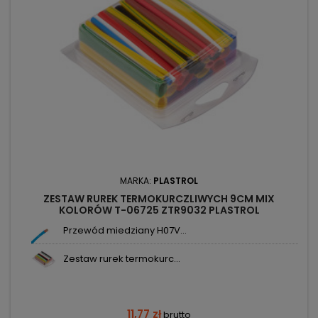
MARKA:
PLASTROL
ZESTAW RUREK TERMOKURCZLIWYCH 9CM MIX
KOLORÓW T-06725 ZTR9032 PLASTROL
Przewód miedziany H07V...
Zestaw rurek termokurc...
11,77 zł
brutto