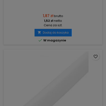
1,87 zł
brutto
1,52 zł
netto
Cena za szt.
Dodaj do koszyka


W magazynie
favorite_border