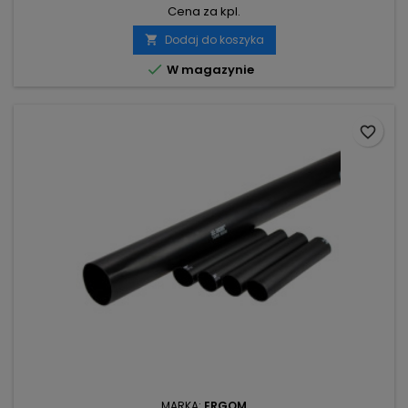
Cena za kpl.
Dodaj do koszyka


W magazynie
favorite_border
MARKA:
ERGOM