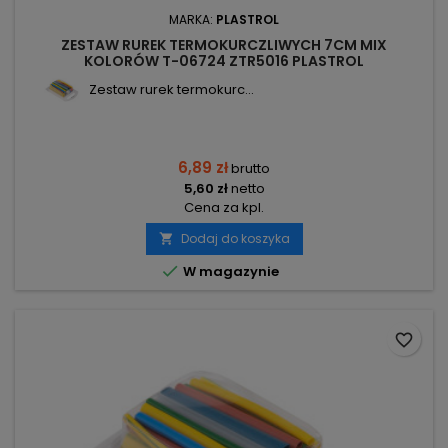
MARKA:
PLASTROL
ZESTAW RUREK TERMOKURCZLIWYCH 7CM MIX
KOLORÓW T-06724 ZTR5016 PLASTROL
Zestaw rurek termokurc...
6,89 zł
brutto
5,60 zł
netto
Cena za kpl.
Dodaj do koszyka


W magazynie
favorite_border