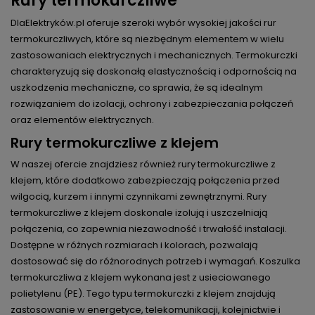
Rury termokurczliwe
DlaElektryków.pl oferuje szeroki wybór wysokiej jakości rur
termokurczliwych, które są niezbędnym elementem w wielu
zastosowaniach elektrycznych i mechanicznych. Termokurczki
charakteryzują się doskonałą elastycznością i odpornością na
uszkodzenia mechaniczne, co sprawia, że są idealnym
rozwiązaniem do izolacji, ochrony i zabezpieczania połączeń
oraz elementów elektrycznych.
Rury termokurczliwe z klejem
W naszej ofercie znajdziesz również rury termokurczliwe z
klejem, które dodatkowo zabezpieczają połączenia przed
wilgocią, kurzem i innymi czynnikami zewnętrznymi. Rury
termokurczliwe z klejem doskonale izolują i uszczelniają
połączenia, co zapewnia niezawodność i trwałość instalacji.
Dostępne w różnych rozmiarach i kolorach, pozwalają
dostosować się do różnorodnych potrzeb i wymagań. Koszulka
termokurczliwa z klejem wykonana jest z usieciowanego
polietylenu (PE). Tego typu termokurczki z klejem znajdują
zastosowanie w energetyce, telekomunikacji, kolejnictwie i