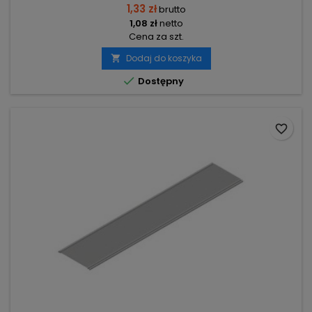
1,33 zł
brutto
1,08 zł
netto
Cena za szt.
Dodaj do koszyka


Dostępny
favorite_border