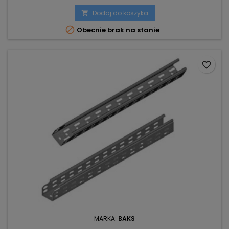
Dodaj do koszyka


Obecnie brak na stanie
favorite_border
MARKA:
BAKS