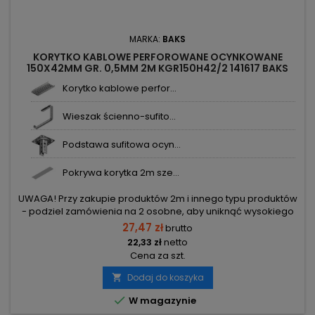
MARKA:
BAKS
KORYTKO KABLOWE PERFOROWANE OCYNKOWANE
150X42MM GR. 0,5MM 2M KGR150H42/2 141617 BAKS
Korytko kablowe perfor...
Wieszak ścienno-sufito...
Podstawa sufitowa ocyn...
Pokrywa korytka 2m sze...
UWAGA! Przy zakupie produktów 2m i innego typu produktów
- podziel zamówienia na 2 osobne, aby uniknąć wysokiego
kosztu transportu! Zamów osobno produkty 2m i osobno inne
27,47 zł
brutto
elementy.
22,33 zł
netto
Cena za szt.
Dodaj do koszyka


W magazynie