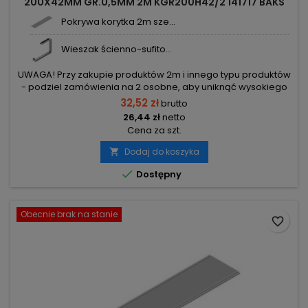
200X42MM GR.0,5MM 2M KGR200H42/2 141717 BAKS
Pokrywa korytka 2m sze...
Wieszak ścienno-sufito...
UWAGA! Przy zakupie produktów 2m i innego typu produktów
- podziel zamówienia na 2 osobne, aby uniknąć wysokiego
kosztu transportu! Zamów osobno produkty 2m i osobno inne
32,52 zł
brutto
elementy.
26,44 zł
netto
Cena za szt.
Dodaj do koszyka


Dostępny
Obecnie brak na stanie
favorite_border