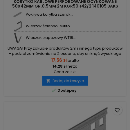
KORYTKO KABLOWE PERFOROWANE OCYNKOWANE
50X42MM GR.0,5MM 2M KGR50H42/2 140105 BAKS
Pokrywa korytka szerok...
Wieszak ścienno-sufito...
Wieszak trapezowy WT18...
UWAGA! Przy zakupie produktów 2m i innego typu produktów
- podziel zamówienia na 2 osobne, aby uniknąć wysokiego
kosztu transportu! Zamów osobno produkty 2m i osobno inne
17,56 zł
brutto
elementy.
14,28 zł
netto
Cena za szt.
Dodaj do koszyka


Dostępny
favorite_border