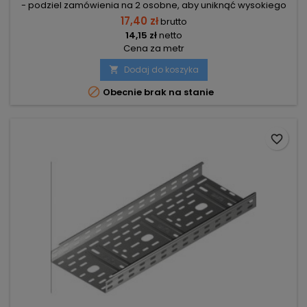
- podziel zamówienia na 2 osobne, aby uniknąć wysokiego
kosztu transportu! Zamów osobno produkty 2m i osobno inne
17,40 zł
brutto
elementy.
14,15 zł
netto
Cena za metr
Dodaj do koszyka


Obecnie brak na stanie
favorite_border