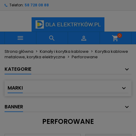
Telefon:
58 728 08 88
×
×
×
×
Moje listy życzeń
((modalTitle))
Utwórz listę życzeń
Zaloguj się
Utwórz nową listę
add_circle_outline
((confirmMessage))
Musisz być zalogowany by zapisać produkty na
Nazwa listy życzeń
swojej liście życzeń.
0



shopping_cart
((cancelText))
((modalDeleteText))
Strona główna
Kanały i korytka kablowe
Korytka kablowe
Anuluj
Zaloguj się
metalowe, korytka elektryczne
Perforowane
Anuluj
Utwórz listę życzeń
KATEGORIE
MARKI
BANNER
PERFOROWANE