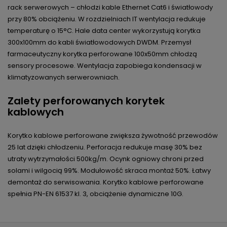
rack serwerowych – chłodzi kable Ethernet Cat6 i światłowody
przy 80% obciążeniu. W rozdzielniach IT wentylacja redukuje
temperaturę o 15°C. Hale data center wykorzystują korytka
300x100mm do kabli światłowodowych DWDM. Przemysł
farmaceutyczny korytka perforowane 100x50mm chłodzą
sensory procesowe. Wentylacja zapobiega kondensacji w
klimatyzowanych serwerowniach.
Zalety perforowanych korytek
kablowych
Korytko kablowe perforowane zwiększa żywotność przewodów
25 lat dzięki chłodzeniu. Perforacja redukuje masę 30% bez
utraty wytrzymałości 500kg/m. Ocynk ogniowy chroni przed
solami i wilgocią 99%. Modułowość skraca montaż 50%. Łatwy
demontaż do serwisowania. Korytko kablowe perforowane
spełnia PN-EN 61537 kl. 3, obciążenie dynamiczne 10G.