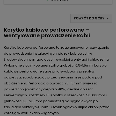
POWRÓT DO GÓRY

Korytko kablowe perforowane –
wentylowane prowadzenie kabli
Korytko kablowe perforowane to zaawansowane rozwiązanie
do prowadzenia instalacyjnych wiązek kablowych w
środowiskach wymagających wysokiej wentylacji i chłodzenia.
Wykonane z ocynkowanej stali o grubości 0,5-1,5mm, korytko
kablowe perforowane zapewnia swobodny przepływ
powietrza, zapobiegając przegrzewaniu przewodów pod
obciążeniem. Perforacja o otworach 5-10mm² zwiększa
powierzchnię wymiany ciepła o 40%, idealne do szaf
serwerowych i rozdzielni IT. Korytka o szerokości 50-600mm i
głębokości 30-200mm pomieszczą od sygnałowych po
zasilające sektory 240mm². Ocynk ogniowy 80μm chroni przed
korozją w warunkach wilgotnych.