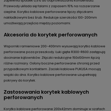
zapewnia spadek 0,5% do odprowadzania kondensatu.
Przewody układa się falami z zapasem 15% na rozszerzanie
cieplne. Korytko kablowe perforowane łączy złączkami
nakładkowymi bez śrub. Redukcje szerokości 100-200mm
umożliwiają przejścia między poziomami.
Akcesoria do korytek perforowanych
Wsporniki ramieniowe 200-400mm wysuwają korytko kablowe
perforowane poza przeszkody. Łuki gięte R300-R600 zastępują
docinanie kątowników. Złączki redukcyjne 150x100mm łączą
różne rozmiary. Osłony boczne perforowane chronią przed
przypadkowym kontaktem. Zaciski kablowe PUKLISA mocują
wiązki do dna. Korytko kablowe perforowane uzupełniają
pokrywy do korytek.
Zastosowania korytek kablowych
perforowanych
Korytko kablowe perforowane 200x42mm dominuje w szafach