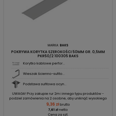
MARKA:
BAKS
POKRYWA KORYTKA SZEROKOŚCI 50MM GR. 0,5MM
PKR50/2 100305 BAKS
Korytko kablowe perfor...
Wieszak ścienno-sufito...
Podstawa sufitowa ocyn...
UWAGA! Przy zakupie rur 2m i innego typu produktów -
podziel zamówienia na 2 osobne, aby uniknąć wysokiego
kosztu transportu! Zamów osobno rury 2m i osobno inne
9,36 zł
brutto
elementy.
7,61 zł
netto
Cena za szt.