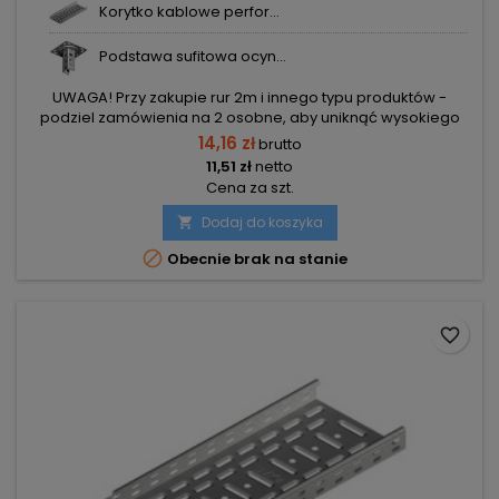
Korytko kablowe perfor...
Podstawa sufitowa ocyn...
UWAGA! Przy zakupie rur 2m i innego typu produktów -
podziel zamówienia na 2 osobne, aby uniknąć wysokiego
kosztu transportu! Zamów osobno rury 2m i osobno inne
14,16 zł
brutto
elementy.
11,51 zł
netto
Cena za szt.
Dodaj do koszyka


Obecnie brak na stanie
favorite_border