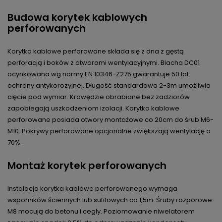
Budowa korytek kablowych
perforowanych
Korytko kablowe perforowane składa się z dna z gęstą
perforacją i boków z otworami wentylacyjnymi. Blacha DC01
ocynkowana wg normy EN 10346-Z275 gwarantuje 50 lat
ochrony antykorozyjnej. Długość standardowa 2-3m umożliwia
cięcie pod wymiar. Krawędzie obrabiane bez zadziorów
zapobiegają uszkodzeniom izolacji. Korytko kablowe
perforowane posiada otwory montażowe co 20cm do śrub M6-
M10. Pokrywy perforowane opcjonalne zwiększają wentylację o
70%.
Montaż korytek perforowanych
Instalacja korytka kablowe perforowanego wymaga
wsporników ściennych lub sufitowych co 1,5m. Śruby rozporowe
M8 mocują do betonu i cegły. Poziomowanie niwelatorem