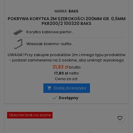
MARKA:
BAKS
POKRYWA KORYTKA 2M SZEROKOŚCI 200MM GR. 0,5MM
PKR200/2 100320 BAKS
Korytko kablowe perfor...
Wieszak ścienno-sufito...
UWAGA! Przy zakupie produktów 2m i innego typu produktów
- podziel zamówienia na 2 osobne, aby uniknąć wysokiego
kosztu transportu! Zamów osobno produkty 2m i osobno inne
21,93 zł
brutto
elementy.
17,83 zł
netto
Cena za szt.
Dodaj do koszyka


Dostępny
Obecnie brak na stanie
favorite_border