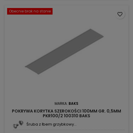
Obecnie brak na stanie
favorite_border
MARKA:
BAKS
POKRYWA KORYTKA SZEROKOŚCI 100MM GR. 0,5MM
PKR100/2 100310 BAKS
Śruba z łbem grzybkowy...