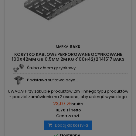
MARKA:
BAKS
KORYTKO KABLOWE PERFOROWANE OCYNKOWANE
100X42MM GR.0,5MM 2M KGR100H42/2 141517 BAKS
Śruba z łbem grzybkowy...
Podstawa sufitowa ocyn...
UWAGA! Przy zakupie produktów 2m i innego typu produktów
- podziel zamówienia na 2 osobne, aby uniknąć wysokiego
kosztu transportu! Zamów osobno produkty 2m i osobno inne
23,07 zł
brutto
elementy.
18,76 zł
netto
Cena za szt.
Dodaj do koszyka


Dostępny