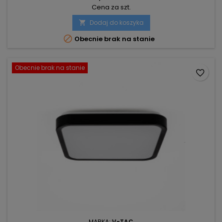
Cena za szt.
Dodaj do koszyka


Obecnie brak na stanie
Obecnie brak na stanie
favorite_border
MARKA:
V-TAC