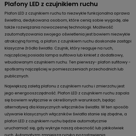
Plafony LED z czujnikiem ruchu
Plafon LED z czujnikiem ruchu to niezwykle funkcjonalna oprawa
świetlna, dedykowana osobom, które cenią sobie wygodę, ale
także rozwiązania nowoczesnej technologii. Możliwość
zautomatyzowania swojego oświetlenia jest bowiem niezwykle
atrakcyjną formą, a plafon z czujnikiem ruchu doskonale zastąpi
klasyczne źródła światła. Czujnik, który reaguje na ruch,
najczęściej posiada lampa sufitowa lub kinkiet z dodatkowy,
wbudowanym czujnikiem ruchu. Ten pierwszy- plafon sufitowy -
spotkamy najczęściej w pomieszczeniach przechodnich lub
publicznych.
Największą zaletą plafonu z czujnikiem ruchu i zmierzchu jest
jego energooszczędność. Plafon LED z czujnikiem ruchu zapala
się bowiem wyłącznie w określonych warunkach, będąc
alternatywą dla klasycznych włączników światła. W ten sposób
używanie klasycznych włączników światła stanie się zbędne, a
plafon LED z czujnikiem ruchu będzie automatycznie
uruchamiać się, gdy wykryje naszą obecność lub jakikolwiek
ruch. Automatyzm zmniejsza ryzyko pozostawienia