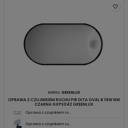
favorite_border
MARKA:
GREENLUX
OPRAWA Z CZUJNIKIEM RUCHU PIR DITA OVAL B 14W NW
CZARNA GXPS042 GREENLUX
Oprawa z czujnikiem ru...
Oprawa z czujnikiem ru...