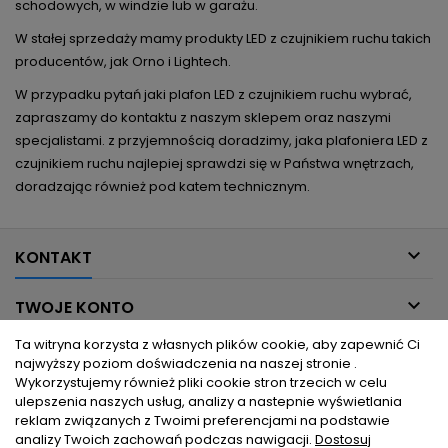
schodowych, w windzie lub w garażu.
W stałej sprzedaży mamy produkty LED z czujnikiem ruchu takich
producentów, jak Orno i Lightech.
W przypadku pytań jaki plafon LED z czujnikiem ruchu wybrać,
zapraszamy do kontaktu z naszym sklepem oraz naszymi
specjalistami. z przyjemnością doradzimy, jaka plafoniera LED z
czujnikiem ruchu najlepiej sprawdzi się w Państwa wnętrzach,
doradzając również pod katem technicznym.

KONTAKT

TWOJE KONTO
Ta witryna korzysta z własnych plików cookie, aby zapewnić Ci

INFORMACJE DLA CIEBIE
najwyższy poziom doświadczenia na naszej stronie .
Wykorzystujemy również pliki cookie stron trzecich w celu
ulepszenia naszych usług, analizy a nastepnie wyświetlania

PRODUKTY
reklam związanych z Twoimi preferencjami na podstawie
analizy Twoich zachowań podczas nawigacji.
Dostosuj