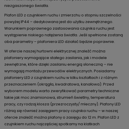
niezgaszonego światła.
Plafon LED z czujnikiem ruchu i zmierzchu o stopniu szczelności
powyżej IP44 – dedykowana jest do użytku zewnętrznego.
Warunkiem poprawnego zastosowania czujnika ruchu jest
wystąpienie niskiego natężenia światła. Jeśli spełnione zostaną
oba parametry – plafoniera LED działać będzie poprawnie.
W ofercie naszej hurtowni elektrycznej znaleźć można
plafoniery wymagające stałego zasilania, jak i modele
zewnętrzne, które dzięki zasilaniu energią słoneczną – nie
wymagają montażu przewodów elektrycznych. Posiadamy
plafoniery LED z czujnikiem ruchu w kilku kształtach i z różnym
przeznaczeniem (okrągła, kwadratowa, kanałowa). Przed
wyborem modelu warto zweryfikować parametry techniczne
takie jak moc znamionowa, strumień świetlny, temperatura
pracy, czy rodzaj klosza (przezroczysty/ mleczny). Plafony LED
różnią się również zasięgiem pracy czujnika ruchu – w naszej
ofercie znaleźć można plafony o zasięgu do 12 m. Plafon LED z
czujnikiem ruchu najczęściej spotkamy na klatkach