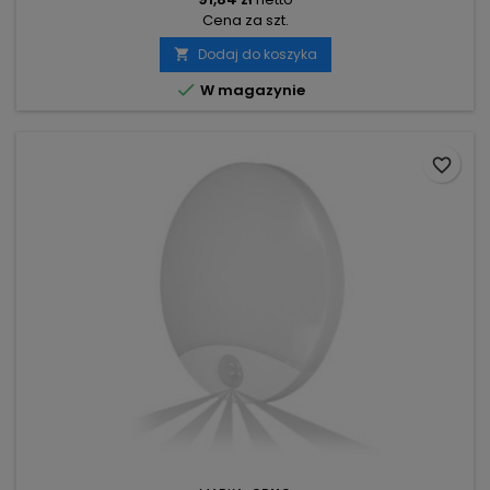
Cena za szt.
Dodaj do koszyka


W magazynie
favorite_border