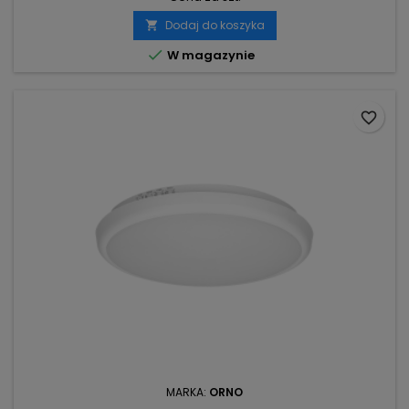
Dodaj do koszyka


W magazynie
favorite_border
MARKA:
ORNO