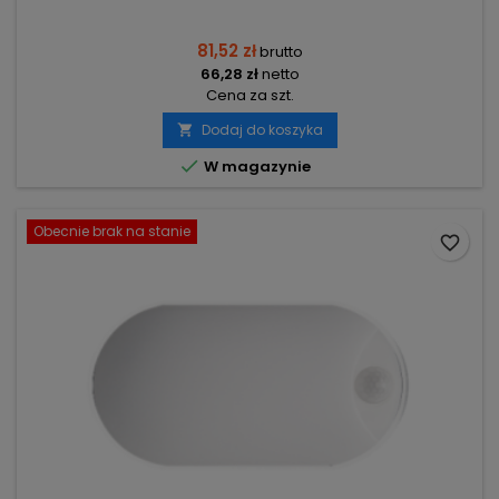
81,52 zł
brutto
66,28 zł
netto
Cena za szt.
Dodaj do koszyka


W magazynie
Obecnie brak na stanie
favorite_border