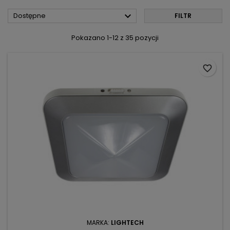

Dostępne
FILTR
Pokazano 1-12 z 35 pozycji
favorite_border
MARKA:
LIGHTECH