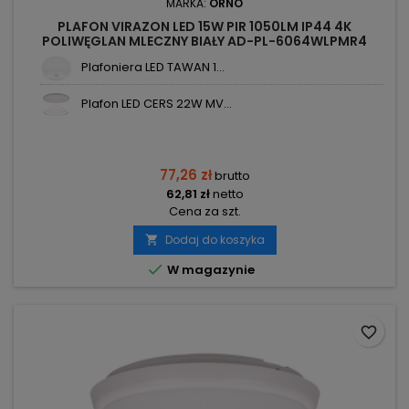
MARKA:
ORNO
PLAFON VIRAZON LED 15W PIR 1050LM IP44 4K
POLIWĘGLAN MLECZNY BIAŁY AD-PL-6064WLPMR4
ORNO
Plafoniera LED TAWAN 1...
Plafon LED CERS 22W MV...
77,26 zł
brutto
62,81 zł
netto
Cena za szt.
Dodaj do koszyka


W magazynie
favorite_border