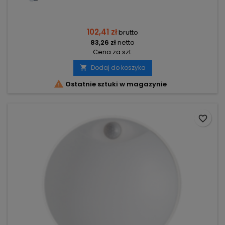
102,41 zł
brutto
83,26 zł
netto
Cena za szt.
Dodaj do koszyka


Ostatnie sztuki w magazynie
favorite_border