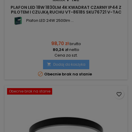
PLAFON LED 18W 1830LM 4K KWADRAT CZARNY IP44 Z
PILOTEM I CZUJKĄ RUCHU VT-8618S SKU76721 V-TAC
Plafon LED 24W 2500lm ...
98,70 zł
brutto
80,24 zł
netto
Cena za szt.
Dodaj do koszyka


Obecnie brak na stanie
Obecnie brak na stanie
favorite_border