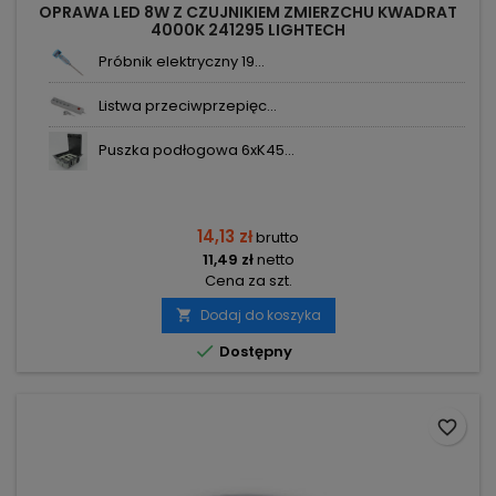
OPRAWA LED 8W Z CZUJNIKIEM ZMIERZCHU KWADRAT
4000K 241295 LIGHTECH
Próbnik elektryczny 19...
Listwa przeciwprzepięc...
Puszka podłogowa 6xK45...
14,13 zł
brutto
11,49 zł
netto
Cena za szt.
Dodaj do koszyka


Dostępny
favorite_border