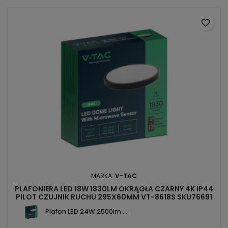
favorite_border
MARKA:
V-TAC
PLAFONIERA LED 18W 1830LM OKRĄGŁA CZARNY 4K IP44
PILOT CZUJNIK RUCHU 295X60MM VT-8618S SKU76691
V-TAC
Plafon LED 24W 2500lm ...