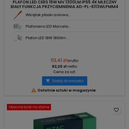
PLAFON LED CERS 16W MV 1300LM IP65 4K MLECZNY
BIAŁY FUNKCJA PRZYCIEMNIENIA AD-PL-6113WLPMM4
ORNO
Wkrętak płaski izolowa...
Plafoniera LED Marcela...
Plafon LED 18W 1800lm ...
113,41 zł
brutto
92,20 zł
netto
Cena za szt.
Dodaj do koszyka


Ostatnie sztuki w magazynie
Obecnie brak na stanie
favorite_border