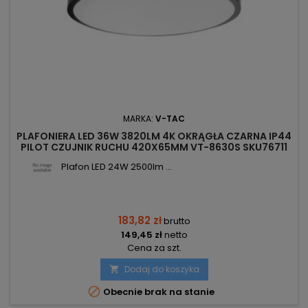
MARKA:
V-TAC
PLAFONIERA LED 36W 3820LM 4K OKRĄGŁA CZARNA IP44
PILOT CZUJNIK RUCHU 420X65MM VT-8630S SKU76711
V-TAC
Plafon LED 24W 2500lm ...
183,82 zł
brutto
149,45 zł
netto
Cena za szt.
Dodaj do koszyka


Obecnie brak na stanie