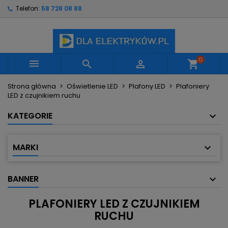
Telefon:
58 728 08 88
×
×
×
×
Moje listy życzeń
((modalTitle))
Utwórz listę życzeń
Zaloguj się
Utwórz nową listę
add_circle_outline
((confirmMessage))
Musisz być zalogowany by zapisać produkty na
Nazwa listy życzeń
swojej liście życzeń.
0



shopping_cart
((cancelText))
((modalDeleteText))
Strona główna
Oświetlenie LED
Plafony LED
Plafoniery
Anuluj
Zaloguj się
LED z czujnikiem ruchu
Anuluj
Utwórz listę życzeń
KATEGORIE
MARKI
BANNER
PLAFONIERY LED Z CZUJNIKIEM
RUCHU