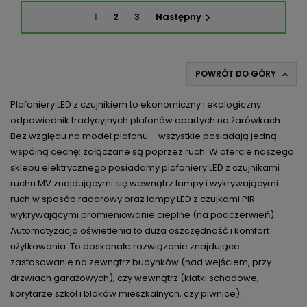
1
2
3
Następny

POWRÓT DO GÓRY

Plafoniery LED z czujnikiem to ekonomiczny i ekologiczny
odpowiednik tradycyjnych plafonów opartych na żarówkach.
Bez względu na model plafonu – wszystkie posiadają jedną
wspólną cechę: załączane są poprzez ruch. W ofercie naszego
sklepu elektrycznego posiadamy
plafoniery LED
z czujnikami
ruchu MV znajdującymi się wewnątrz lampy i wykrywającymi
ruch w sposób radarowy oraz lampy LED z czujkami PIR
wykrywającymi promieniowanie cieplne (na podczerwień).
Automatyzacja oświetlenia to duża oszczędność i komfort
użytkowania. To doskonałe rozwiązanie znajdujące
zastosowanie na zewnątrz budynków (nad wejściem, przy
drzwiach garażowych), czy wewnątrz (klatki schodowe,
korytarze szkół i bloków mieszkalnych, czy piwnice).