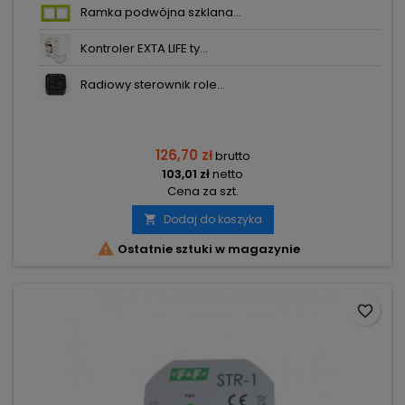
Ramka podwójna szklana...
Kontroler EXTA LIFE ty...
Radiowy sterownik role...
126,70 zł
brutto
103,01 zł
netto
Cena za szt.
Dodaj do koszyka


Ostatnie sztuki w magazynie
favorite_border