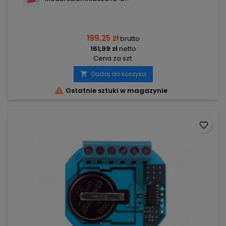
199,25 zł
brutto
161,99 zł
netto
Cena za szt.
Dodaj do koszyka


Ostatnie sztuki w magazynie
favorite_border