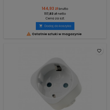
144,93 zł
brutto
117,83 zł
netto
Cena za szt.
Dodaj do koszyka


Ostatnie sztuki w magazynie
favorite_border