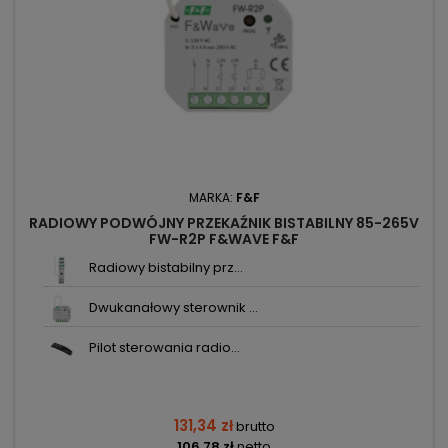
MARKA:
F&F
RADIOWY PODWÓJNY PRZEKAŹNIK BISTABILNY 85-265V
FW-R2P F&WAVE F&F
Radiowy bistabilny prz...
Dwukanałowy sterownik ...
Pilot sterowania radio...
131,34 zł
brutto
106,78 zł
netto