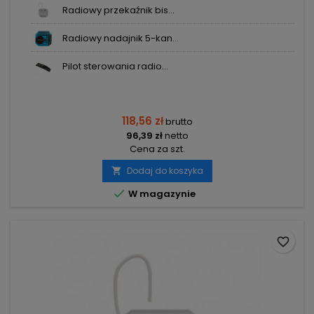
Radiowy przekaźnik bis...
Radiowy nadajnik 5-kan...
Pilot sterowania radio...
118,56 zł
brutto
96,39 zł
netto
Cena za szt.
Dodaj do koszyka


W magazynie
favorite_border