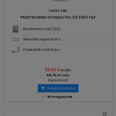
MARKA:
F&F
PRZETWORNIK SYGNAŁU PSI-02 230V F&F
Rozdzielnica 2x12 (24)...
Wskaźnik napięcia 1F n...
Przekaźnik kontroli po...
59,96 zł
brutto
48,75 zł
netto
Cena za szt.
Dodaj do koszyka


W magazynie
favorite_border