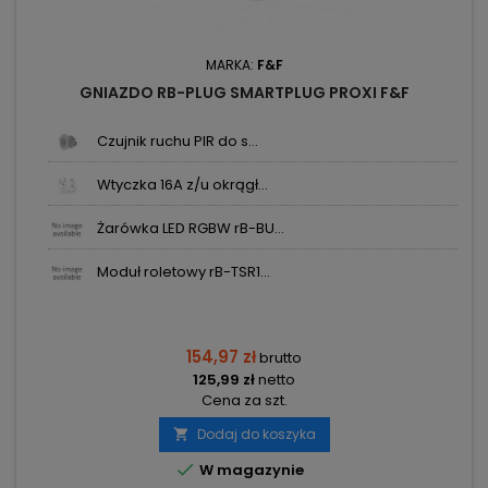
MARKA:
F&F
GNIAZDO RB-PLUG SMARTPLUG PROXI F&F
Czujnik ruchu PIR do s...
Wtyczka 16A z/u okrągł...
Żarówka LED RGBW rB-BU...
Moduł roletowy rB-TSR1...
154,97 zł
brutto
125,99 zł
netto
Cena za szt.
Dodaj do koszyka


W magazynie