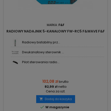
MARKA:
F&F
RADIOWY NADAJNIK 5-KANAŁOWY FW-RC5 F&WAVE F&F
Radiowy bistabilny prz...
Dwukanałowy sterownik ...
Pilot sterowania radio...
102,08 zł
brutto
82,99 zł
netto
Cena za szt.
Dodaj do koszyka


W magazynie