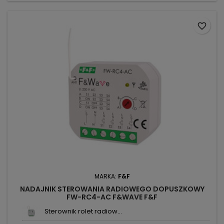
favorite_border
MARKA:
F&F
NADAJNIK STEROWANIA RADIOWEGO DOPUSZKOWY
FW-RC4-AC F&WAVE F&F
Sterownik rolet radiow...