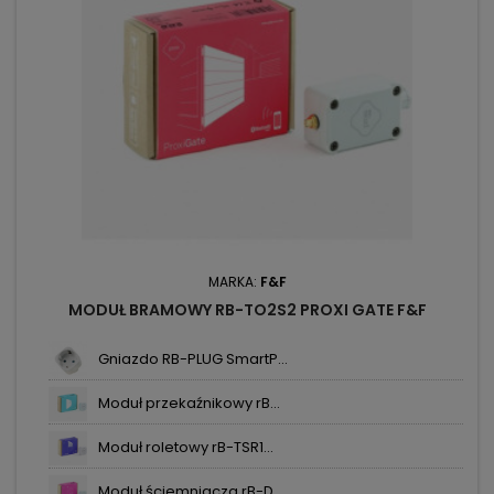
MARKA:
F&F
MODUŁ BRAMOWY RB-TO2S2 PROXI GATE F&F
Gniazdo RB-PLUG SmartP...
Moduł przekaźnikowy rB...
Moduł roletowy rB-TSR1...
Moduł ściemniacza rB-D...