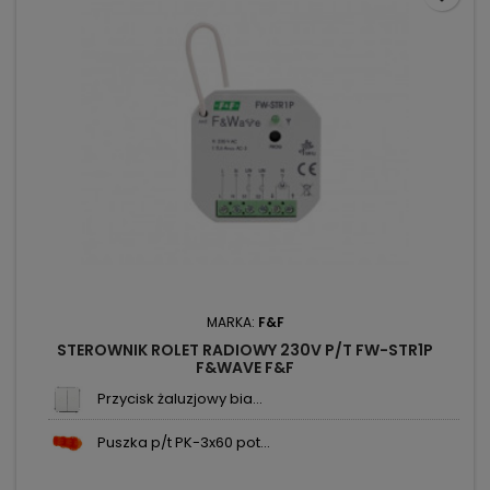
MARKA:
F&F
STEROWNIK ROLET RADIOWY 230V P/T FW-STR1P
F&WAVE F&F
Przycisk żaluzjowy bia...
Puszka p/t PK-3x60 pot...