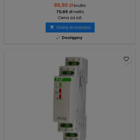
86,90 zł
brutto
70,65 zł
netto
Cena za szt.
Dodaj do koszyka


Dostępny
favorite_border