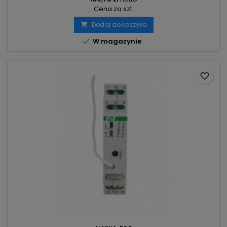
Cena za szt.
Dodaj do koszyka


W magazynie
favorite_border