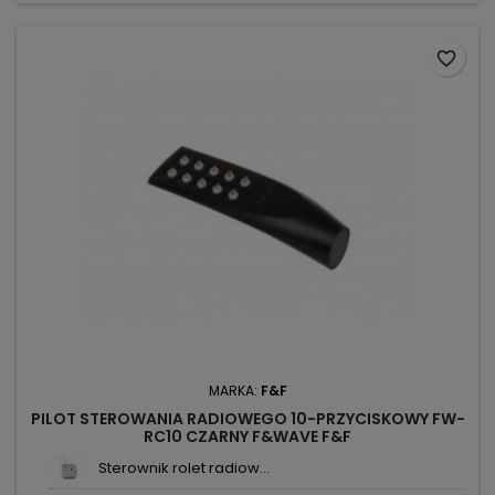
favorite_border
MARKA:
F&F
PILOT STEROWANIA RADIOWEGO 10-PRZYCISKOWY FW-
RC10 CZARNY F&WAVE F&F
Sterownik rolet radiow...