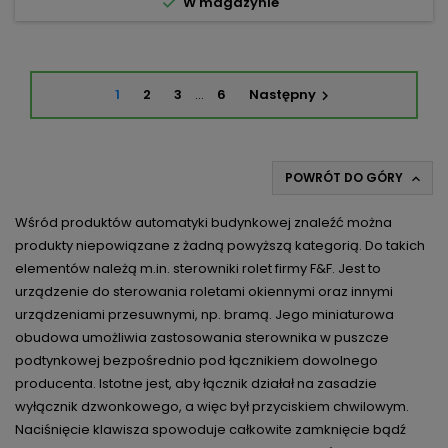

W magazynie
1
2
3
…
6
Następny

POWRÓT DO GÓRY

Wśród produktów automatyki budynkowej znaleźć można
produkty niepowiązane z żadną powyższą kategorią. Do takich
elementów należą m.in. sterowniki rolet firmy F&F. Jest to
urządzenie do sterowania roletami okiennymi oraz innymi
urządzeniami przesuwnymi, np. bramą. Jego miniaturowa
obudowa umożliwia zastosowania sterownika w puszcze
podtynkowej bezpośrednio pod łącznikiem dowolnego
producenta. Istotne jest, aby łącznik działał na zasadzie
wyłącznik dzwonkowego, a więc był przyciskiem chwilowym.
Naciśnięcie klawisza spowoduje całkowite zamknięcie bądź