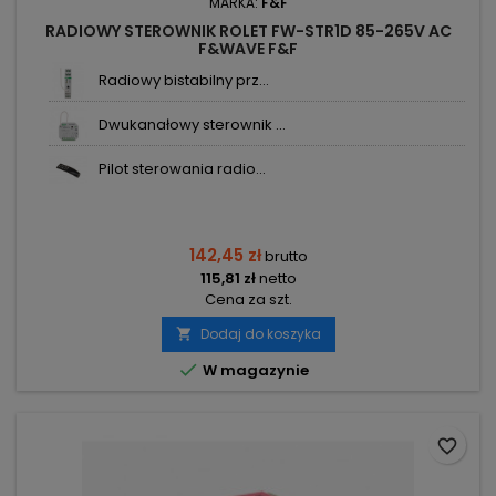
MARKA:
F&F
RADIOWY STEROWNIK ROLET FW-STR1D 85-265V AC
F&WAVE F&F
Radiowy bistabilny prz...
Dwukanałowy sterownik ...
Pilot sterowania radio...
142,45 zł
brutto
115,81 zł
netto
Cena za szt.
Dodaj do koszyka


W magazynie
favorite_border