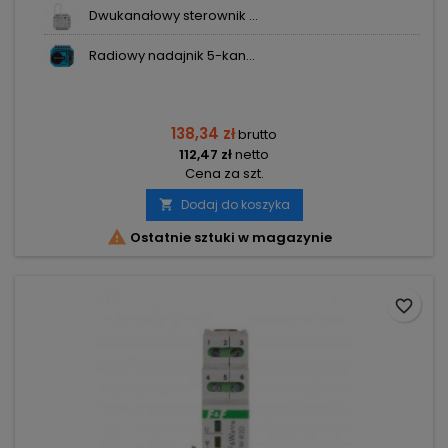
Dwukanałowy sterownik ...
Radiowy nadajnik 5-kan...
138,34 zł
brutto
112,47 zł
netto
Cena za szt.
Dodaj do koszyka


Ostatnie sztuki w magazynie
favorite_border