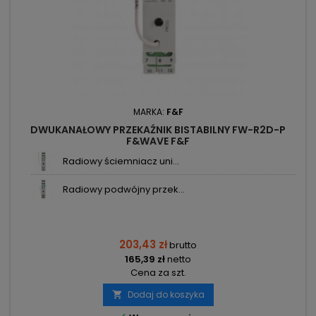
MARKA:
F&F
DWUKANAŁOWY PRZEKAŹNIK BISTABILNY FW-R2D-P
F&WAVE F&F
Radiowy ściemniacz uni...
Radiowy podwójny przek...
203,43 zł
brutto
165,39 zł
netto
Cena za szt.
Dodaj do koszyka
