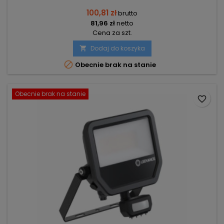
100,81 zł
brutto
81,96 zł
netto
Cena za szt.
Dodaj do koszyka


Obecnie brak na stanie
Obecnie brak na stanie
favorite_border