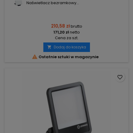
Naświetlacz bezramkowy...
210,58 zł
brutto
171,20 zł
netto
Cena za szt.
Dodaj do koszyka


Ostatnie sztuki w magazynie
favorite_border