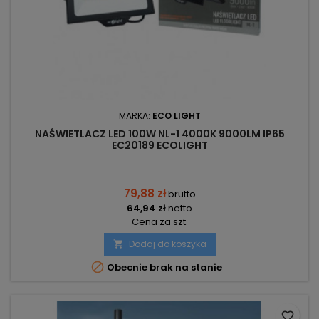
MARKA:
ECO LIGHT
NAŚWIETLACZ LED 100W NL-1 4000K 9000LM IP65
EC20189 ECOLIGHT
79,88 zł
brutto
64,94 zł
netto
Cena za szt.
Dodaj do koszyka


Obecnie brak na stanie
favorite_border