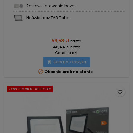
Zestaw sterowania bezp...
Naświetlacz TAB Flato ...
59,58 zł
brutto
48,44 zł
netto
Cena za szt.
Dodaj do koszyka


Obecnie brak na stanie
Obecnie brak na stanie
favorite_border