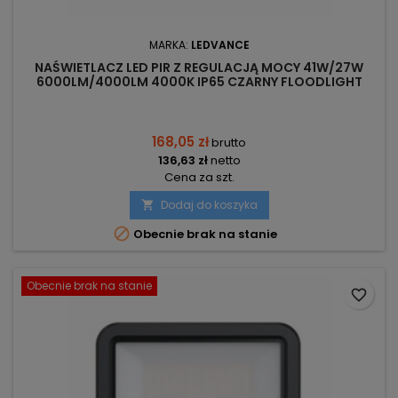
MARKA:
LEDVANCE
NAŚWIETLACZ LED PIR Z REGULACJĄ MOCY 41W/27W
6000LM/4000LM 4000K IP65 CZARNY FLOODLIGHT
SENSOR 50 LEDVANCE
168,05 zł
brutto
136,63 zł
netto
Cena za szt.
Dodaj do koszyka


Obecnie brak na stanie
Obecnie brak na stanie
favorite_border