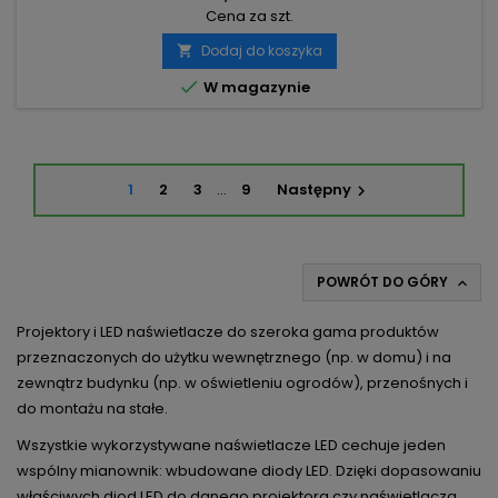
Cena za szt.
Dodaj do koszyka


W magazynie
1
2
3
…
9
Następny

POWRÓT DO GÓRY

Projektory i LED naświetlacze do szeroka gama produktów
przeznaczonych do użytku wewnętrznego (np. w domu) i na
zewnątrz budynku (np. w oświetleniu ogrodów), przenośnych i
do montażu na stałe.
Wszystkie wykorzystywane naświetlacze LED cechuje jeden
wspólny mianownik: wbudowane diody LED. Dzięki dopasowaniu
właściwych diod LED do danego projektora czy naświetlacza,