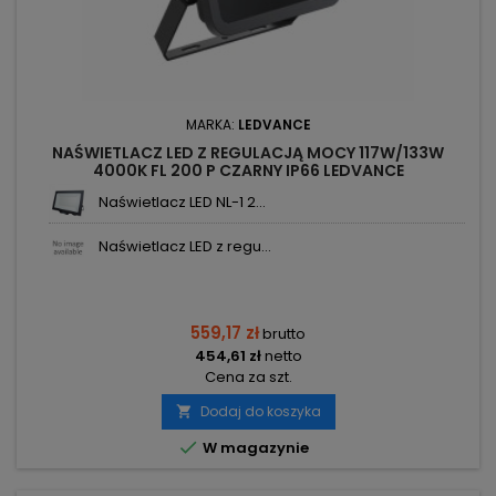
MARKA:
LEDVANCE
NAŚWIETLACZ LED Z REGULACJĄ MOCY 117W/133W
4000K FL 200 P CZARNY IP66 LEDVANCE
Naświetlacz LED NL-1 2...
Naświetlacz LED z regu...
559,17 zł
brutto
454,61 zł
netto
Cena za szt.
Dodaj do koszyka


W magazynie