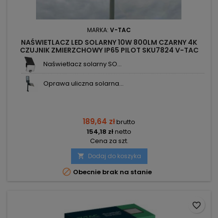
MARKA:
V-TAC
NAŚWIETLACZ LED SOLARNY 10W 800LM CZARNY 4K
CZUJNIK ZMIERZCHOWY IP65 PILOT SKU7824 V-TAC
Naświetlacz solarny SO...
Oprawa uliczna solarna...
189,64 zł
brutto
154,18 zł
netto
Cena za szt.
Dodaj do koszyka


Obecnie brak na stanie
favorite_border