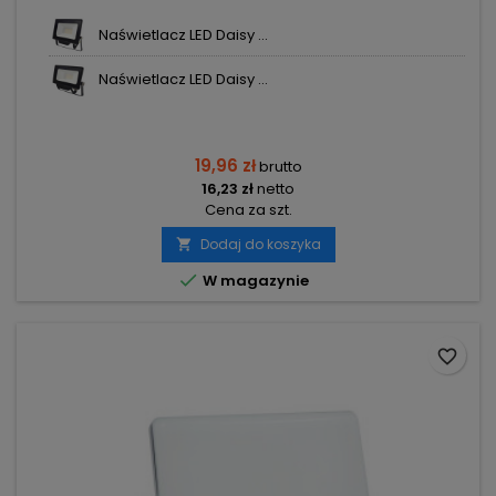
Naświetlacz LED Daisy ...
Naświetlacz LED Daisy ...
19,96 zł
brutto
16,23 zł
netto
Cena za szt.
Dodaj do koszyka


W magazynie
favorite_border