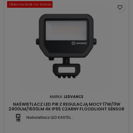
Obecnie brak na stanie
favorite_border
MARKA:
LEDVANCE
NAŚWIETLACZ LED PIR Z REGULACJĄ MOCY 17W/11W
2400LM/1600LM 4K IP65 CZARNY FLOODLIGHT SENSOR
20 LEDVANCE
Naświetlacz LED KASTEL...