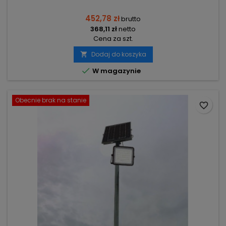
452,78 zł
brutto
368,11 zł
netto
Cena za szt.
Dodaj do koszyka


W magazynie
Obecnie brak na stanie
favorite_border