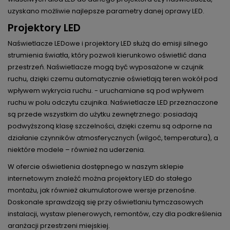
uzyskano możliwie najlepsze parametry danej oprawy LED.
Projektory LED
Naświetlacze LEDowe i projektory LED służą do emisji silnego
strumienia światła, który pozwoli kierunkowo oświetlić dana
przestrzeń. Naświetlacze mogą być wyposażone w czujnik
ruchu, dzięki czemu automatycznie oświetlają teren wokół pod
wpływem wykrycia ruchu. - uruchamiane są pod wpływem
ruchu w polu odczytu czujnika. Naświetlacze LED przeznaczone
są przede wszystkim do użytku zewnętrznego: posiadają
podwyższoną klasę szczelności, dzięki czemu są odporne na
działanie czynników atmosferycznych (wilgoć, temperatura), a
niektóre modele – również na uderzenia.
W ofercie oświetlenia dostępnego w naszym sklepie
internetowym znaleźć można projektory LED do stałego
montażu, jak również akumulatorowe wersje przenośne.
Doskonale sprawdzają się przy oświetlaniu tymczasowych
instalacji, wystaw plenerowych, remontów, czy dla podkreślenia
aranżacji przestrzeni miejskiej.