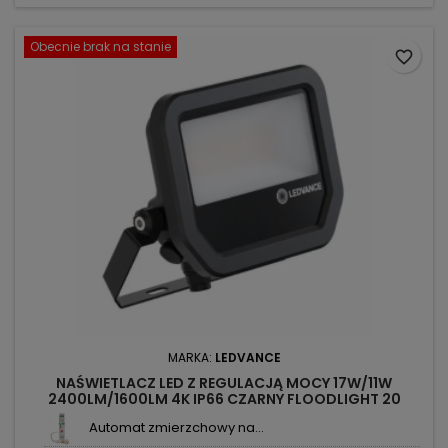
Obecnie brak na stanie
favorite_border
MARKA:
LEDVANCE
NAŚWIETLACZ LED Z REGULACJĄ MOCY 17W/11W
2400LM/1600LM 4K IP66 CZARNY FLOODLIGHT 20
LEDVANCE
Automat zmierzchowy na...