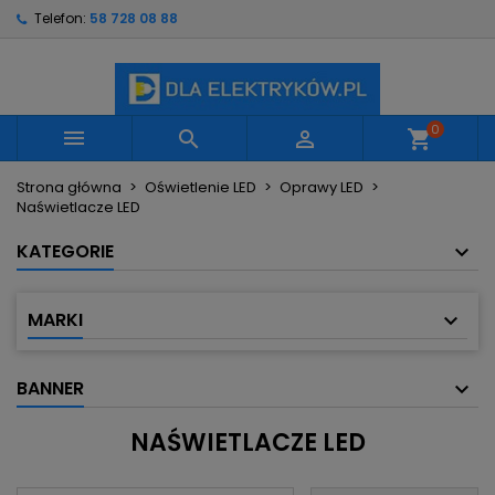
Telefon:
58 728 08 88
×
×
×
×
Moje listy życzeń
((modalTitle))
Utwórz listę życzeń
Zaloguj się
Utwórz nową listę
add_circle_outline
((confirmMessage))
Musisz być zalogowany by zapisać produkty na
Nazwa listy życzeń
swojej liście życzeń.
0



shopping_cart
((cancelText))
((modalDeleteText))
Strona główna
Oświetlenie LED
Oprawy LED
Anuluj
Zaloguj się
Naświetlacze LED
Anuluj
Utwórz listę życzeń
KATEGORIE
MARKI
BANNER
NAŚWIETLACZE LED