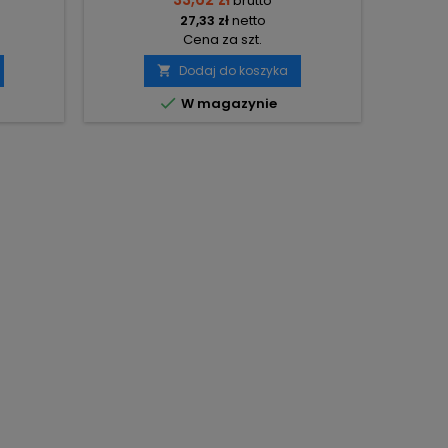
brutto
27,33 zł
netto
Cena za szt.
Dodaj do koszyka


W magazynie