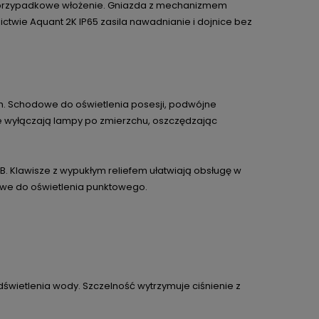
ją przypadkowe włożenie. Gniazda z mechanizmem
ctwie Aquant 2K IP65 zasila nawadnianie i dojnice bez
ch. Schodowe do oświetlenia posesji, podwójne
e wyłączają lampy po zmierzchu, oszczędzając
B. Klawisze z wypukłym reliefem ułatwiają obsługę w
owe do oświetlenia punktowego.
odświetlenia wody. Szczelność wytrzymuje ciśnienie z