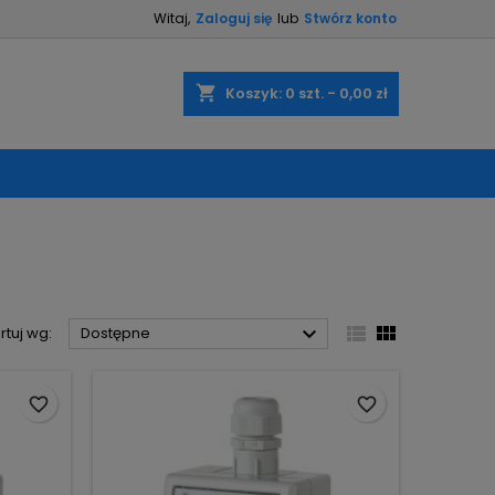
Witaj,
Zaloguj się
lub
Stwórz konto
×
×
×
×
shopping_cart
Koszyk:
0
szt. - 0,00 zł
)
ę
ń



rtuj wg:
Dostępne
favorite_border
favorite_border