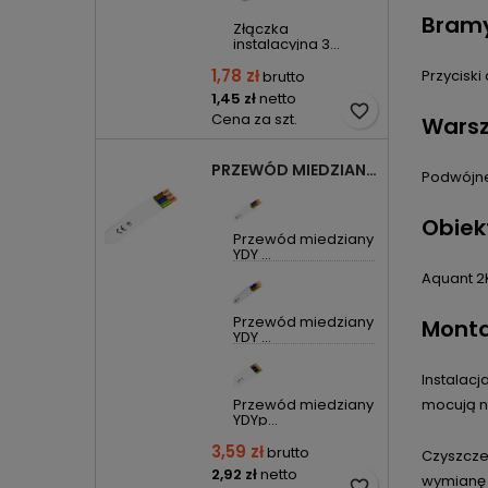
Bramy
Złączka
instalacyjna 3...
1,78 zł
Przycisk
brutto
1,45 zł
netto
favorite_border
Cena za szt.
Warsz
PRZEWÓD MIEDZIANY YDYP DRUT 3X1,5MM2 ŻO 450/750V
Podwójne
Obiek
Przewód miedziany
YDY ...
Aquant 2
Przewód miedziany
Monta
YDY ...
Instalac
Przewód miedziany
mocują n
YDYp...
3,59 zł
brutto
Czyszcze
2,92 zł
netto
wymianę 
favorite_border