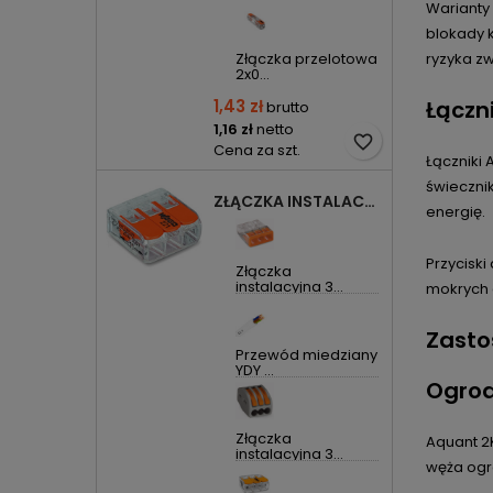
Warianty
blokady k
Złączka przelotowa
ryzyka zw
2x0...
1,43 zł
Łączni
brutto
1,16 zł
netto
favorite_border
Cena za szt.
Łączniki
świeczni
ZŁĄCZKA INSTALACYJNA 3X UNIWERSALNA COMPACT 221-413 WAGO
energię.
Przyciski
Złączka
instalacyjna 3...
mokrych 
Zasto
Przewód miedziany
YDY ...
Ogrod
Złączka
Aquant 2K
instalacyjna 3...
węża og