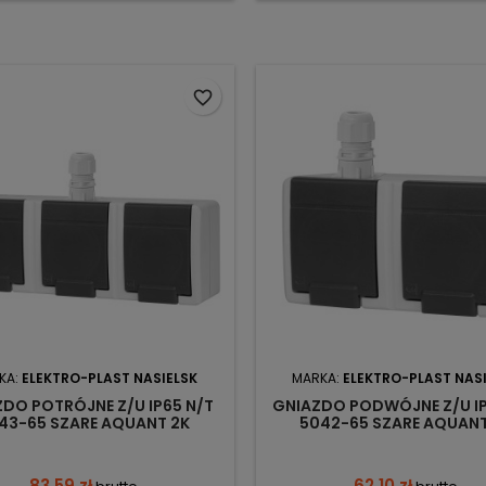
favorite_border
KA:
ELEKTRO-PLAST NASIELSK
MARKA:
ELEKTRO-PLAST NAS
DO POTRÓJNE Z/U IP65 N/T
GNIAZDO PODWÓJNE Z/U IP
43-65 SZARE AQUANT 2K
5042-65 SZARE AQUANT
LEKTRO-PLAST NASIELSK
ELEKTRO-PLAST NASIEL
83,59 zł
62,10 zł