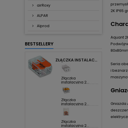
przemysł
airRoxy
2K IP65 
ALPAR
Chara
Alprod
Aquant 2K
BESTSELLERY
Podwójne
80x80mm 
ZŁĄCZKA INSTALACYJNA 2X UNIWERSALNA COMPACT 221-412 WAGO
Seria ob
i beznar
maszynow
Złączka
instalacyjna 2...
Gniaz
Złączka
Gniazda 
instalacyjna 2...
deszczem
elektrycz
Złączka
instalacyjna 2...