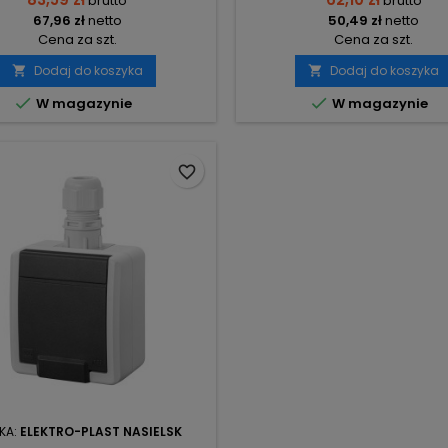
brutto
brutto
67,96 zł
netto
50,49 zł
netto
Cena za szt.
Cena za szt.
Dodaj do koszyka
Dodaj do koszyka




W magazynie
W magazynie
favorite_border
KA:
ELEKTRO-PLAST NASIELSK