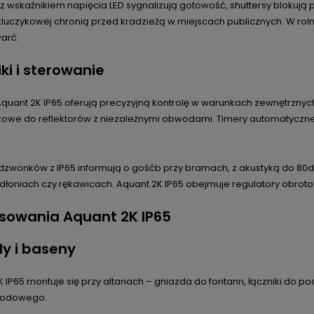
 z wskaźnikiem napięcia LED sygnalizują gotowość, shuttersy bloku
luczykowej chronią przed kradzieżą w miejscach publicznych. W rolni
arć.
ki i sterowanie
 Aquant 2K IP65 oferują precyzyjną kontrolę w warunkach zewnętrzny
kowe do reflektorów z niezależnymi obwodami. Timery automatyczn
 dzwonków z IP65 informują o gośćb przy bramach, z akustyką do 80d
dłoniach czy rękawicach. Aquant 2K IP65 obejmuje regulatory obrot
sowania Aquant 2K IP65
y i baseny
 IP65 montuje się przy altanach – gniazda do fontann, łączniki do p
rodowego.