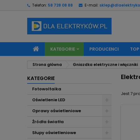
Telefon:
58 728 08 88
E-mail:
sklep@dlaelektryko
M
(
U
Z
add_circle_outline
((
Mu
Na
KATEGORIE
PRODUCENCI
TOP
Strona główna
Gniazdka elektryczne i włączniki
Elekt
KATEGORIE
Fotowoltaika
Jest 7 pr
Oświetlenie LED
Oprawy oświetleniowe
Źródła światła
Słupy oświetleniowe