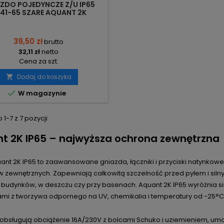
ZDO POJEDYNCZE Z/U IP65
41-65 SZARE AQUANT 2K
LEKTRO-PLAST NASIELSK
39,50 zł
brutto
32,11 zł
netto
Cena za szt.
Dodaj do koszyka


W magazynie
1-7 z 7 pozycji
t 2K IP65 – najwyższa ochrona zewnętrzna
uant 2K IP65 to zaawansowane gniazda, łączniki i przyciski natynk
zewnętrznych. Zapewniają całkowitą szczelność przed pyłem i silnym
 budynków, w deszczu czy przy basenach. Aquant 2K IP65 wyróżnia s
i z tworzywa odpornego na UV, chemikalia i temperatury od -25°C
 obsługują obciążenie 16A/230V z bolcami Schuko i uziemieniem, umo