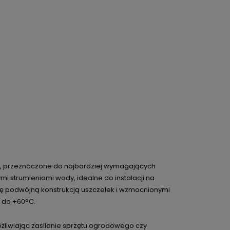
owe, przeznaczone do najbardziej wymagających
i strumieniami wody, idealne do instalacji na
ię podwójną konstrukcją uszczelek i wzmocnionymi
 do +60°C.
żliwiając zasilanie sprzętu ogrodowego czy