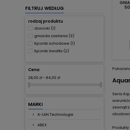
GNIA
50
FILTRUJ WEDŁUG
E
rodzaj produktu
dzwonki
(1)
gniazda zasilania
(3)
łączniki schodowe
(1)
łączniki światła
(2)
Pokazano 
Cena
28,00 zł - 84,00 zł
Aquan
Seria Aq
warunków 
MARKI
zewnątrz
obudowam
A-LAN Technologie
ABEX
Produkty