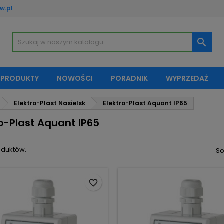
w.pl
oje listy życzeń
(modalTitle))
twórz listę życzeń
aloguj się

Utwórz nową listę
confirmMessage))
sisz być zalogowany by zapisać produkty na swojej liście życzeń.
zwa listy życzeń
 PRODUKTY
NOWOŚCI
PORADNIK
WYPRZEDAŻ
((cancelText))
Anuluj
((modalDeleteText)
Zaloguj si
Elektro-Plast Nasielsk
Elektro-Plast Aquant IP65
Anuluj
Utwórz listę życze
ro-Plast Aquant IP65
oduktów.
So
favorite_border