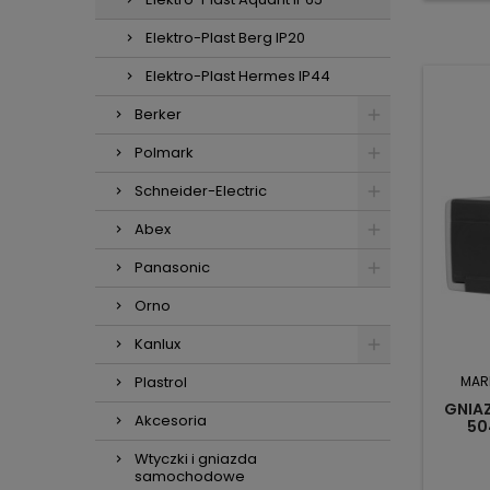
Elektro-Plast Berg IP20
Elektro-Plast Hermes IP44
Berker
Polmark
Schneider-Electric
Abex
Panasonic
Orno
Kanlux
Plastrol
MAR
GNIAZ
Akcesoria
50
E
Wtyczki i gniazda
samochodowe