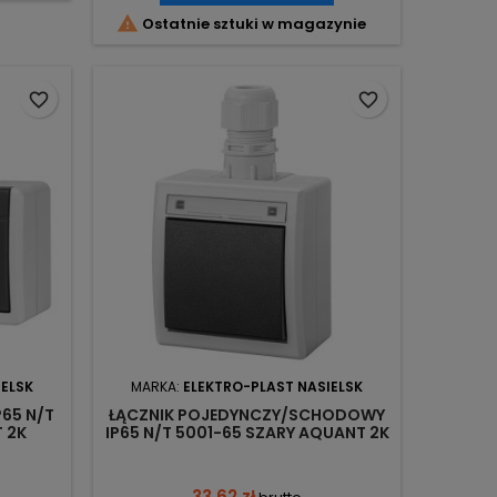

Ostatnie sztuki w magazynie
favorite_border
favorite_border
IELSK
MARKA:
ELEKTRO-PLAST NASIELSK
65 N/T
ŁĄCZNIK POJEDYNCZY/SCHODOWY
 2K
IP65 N/T 5001-65 SZARY AQUANT 2K
SK
ELEKTRO-PLAST NASIELSK
33,62 zł