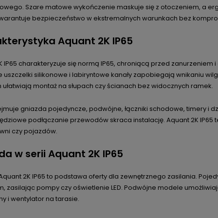
owego. Szare matowe wykończenie maskuje się z otoczeniem, a ergo
gwarantuje bezpieczeństwo w ekstremalnych warunkach bez kompro
kterystyka Aquant 2K IP65
 IP65 charakteryzuje się normą IP65, chroniącą przed zanurzeniem i 
 uszczelki silikonowe i labiryntowe kanały zapobiegają wnikaniu wi
ułatwiają montaż na słupach czy ścianach bez widocznych ramek.
ejmuje gniazda pojedyncze, podwójne, łączniki schodowe, timery i 
zędziowe podłączanie przewodów skraca instalację. Aquant 2K IP65 t
ni czy pojazdów.
da w serii Aquant 2K IP65
Aquant 2K IP65 to podstawa oferty dla zewnętrznego zasilania. Poje
, zasilając pompy czy oświetlenie LED. Podwójne modele umożliwiają
ny i wentylator na tarasie.