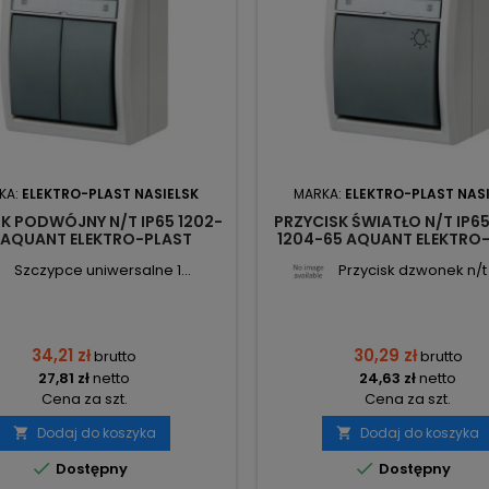
KA:
ELEKTRO-PLAST NASIELSK
MARKA:
ELEKTRO-PLAST NAS
K PODWÓJNY N/T IP65 1202-
PRZYCISK ŚWIATŁO N/T IP6
 AQUANT ELEKTRO-PLAST
1204-65 AQUANT ELEKTRO
Szczypce uniwersalne 1...
Przycisk dzwonek n/t I
34,21 zł
30,29 zł
brutto
brutto
27,81 zł
netto
24,63 zł
netto
Cena za szt.
Cena za szt.
Dodaj do koszyka
Dodaj do koszyka




Dostępny
Dostępny