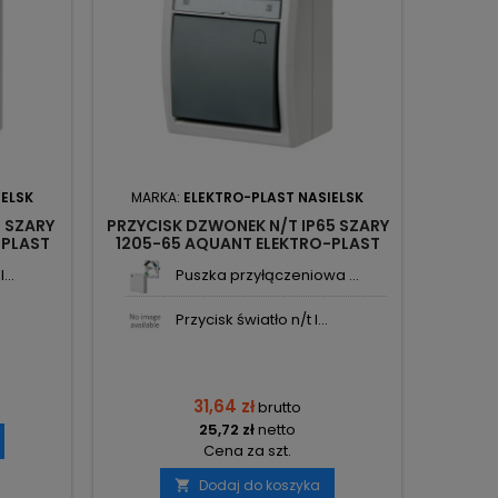
IELSK
MARKA:
ELEKTRO-PLAST NASIELSK
5 SZARY
PRZYCISK DZWONEK N/T IP65 SZARY
-PLAST
1205-65 AQUANT ELEKTRO-PLAST
...
Puszka przyłączeniowa ...
Przycisk światło n/t I...
31,64 zł
brutto
25,72 zł
netto
Cena za szt.
Dodaj do koszyka
