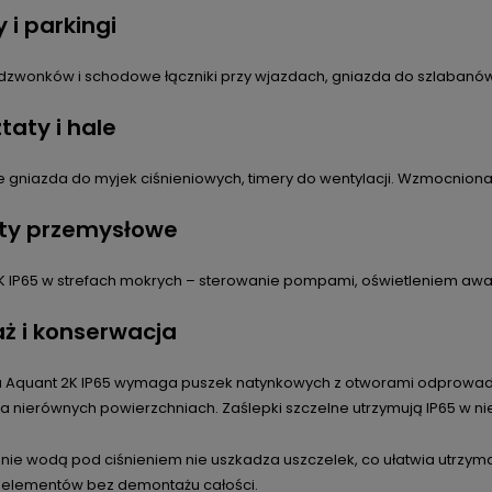
 i parkingi
i dzwonków i schodowe łączniki przy wjazdach, gniazda do szlaban
taty i hale
 gniazda do myjek ciśnieniowych, timery do wentylacji. Wzmocnion
ty przemysłowe
K IP65 w strefach mokrych – sterowanie pompami, oświetleniem awa
ż i konserwacja
ja Aquant 2K IP65 wymaga puszek natynkowych z otworami odprowad
a nierównych powierzchniach. Zaślepki szczelne utrzymują IP65 w ni
nie wodą pod ciśnieniem nie uszkadza uszczelek, co ułatwia utrzy
elementów bez demontażu całości.