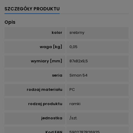
SZCZEGÓŁY PRODUKTU
Opis
kolor
srebrny
waga [kg]
0,05
wymiary [mm]
87x82x9,5
seria
Simon 54
rodzaj materiału
PC
rodzaj produktu
ramki
jednostka
/szt.
Kod EAN
5902787826925