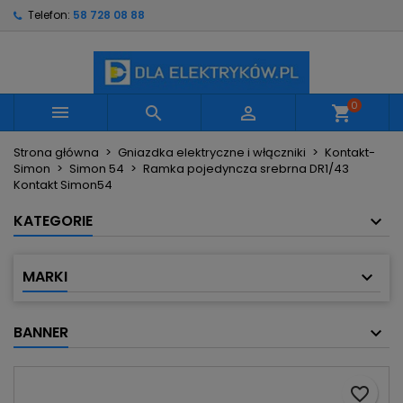
Telefon:
58 728 08 88
×
×
×
Moje listy życzeń
Utwórz listę życzeń
Zaloguj się
Utwórz nową listę
add_circle_outline
Musisz być zalogowany by zapisać produkty na
Nazwa listy życzeń
swojej liście życzeń.
0



shopping_cart
Strona główna
Gniazdka elektryczne i włączniki
Kontakt-
Anuluj
Zaloguj się
Simon
Simon 54
Ramka pojedyncza srebrna DR1/43
Anuluj
Utwórz listę życzeń
Kontakt Simon54
KATEGORIE
MARKI
BANNER
favorite_border