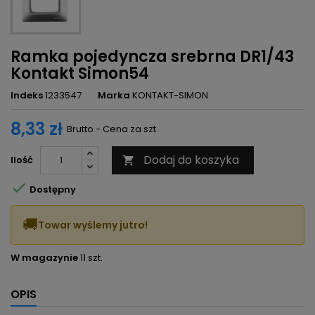
Ramka pojedyncza srebrna DR1/43
Kontakt Simon54
Indeks
1233547
Marka
KONTAKT-SIMON
8,33 zł
Brutto - Cena za szt.
Dodaj do koszyka
Ilość


Dostępny
🚚
Towar wyślemy jutro!
W magazynie
11 szt.
OPIS