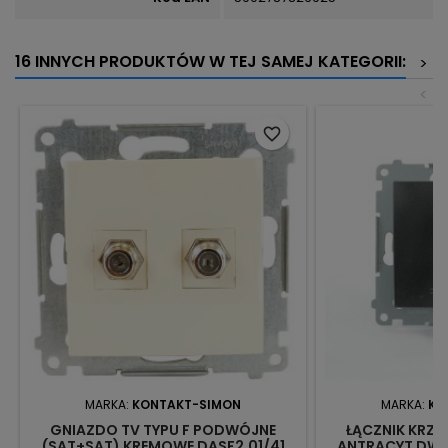
16 INNYCH PRODUKTÓW W TEJ SAMEJ KATEGORII:
>
<
favorite_border
MARKA:
KONTAKT-SIMON
MARKA:
KO
GNIAZDO TV TYPU F PODWÓJNE
ŁĄCZNIK KRZ
(SAT+SAT) KREMOWE DASF2.01/41
ANTRACYT DW7