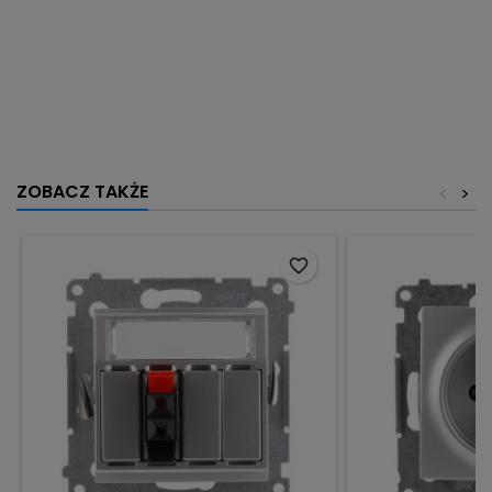
ZOBACZ TAKŻE
<
>
favorite_border