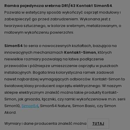
Ramka pojedyncza srebrna DR1/43 Kontakt Simon54
.
Pozwala w estetyczny sposób wykończyć osprzęt modułowy i
zabezpieczyć go przed zabrudzeniem. Wykonana jest z
tworzywa sztucznego, w kolorze srebrnym, metalizowanym, o
matowym wykończeniu powierzchni.
Simon54
to seria o nowoczesnych kształtach, bazująca na
innowacyjnych mechanizmach
Kontakt-Simon
, których
niewielkie rozmiary pozwalają na łatwe podłączenie
przewodów i późniejsze umieszczenie osprzętu w puszkach
instalacyjnych. Bogata linia kolorystyczna ramek zadowoli
nawet najbardziej wymagających odbiorców. Kontakt-Simon to
światowej klasy producent osprzętu elektrycznego. W naszym
sklepie elektrycznym znaleźć można takie produkty Kontakt-
Simon, jak gniazda, łączniki, czy ramki wykończeniowe m.in. serii
Simon10,
Simon54
, Simon54 Nature, Simon Basic, czy Simon
Akord.
Wymiary i dane producenta znaleźć można
TUTAJ