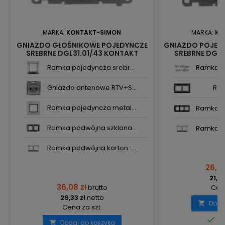
MARKA:
KONTAKT-SIMON
MARKA:
KO
GNIAZDO GŁOŚNIKOWE POJEDYNCZE
GNIAZDO POJEDY
SREBRNE DGL31.01/43 KONTAKT
SREBRNE DGZ1
SIMON54
SI
Ramka pojedyncza srebr...
Ramka po
Gniazdo antenowe RTV+S...
Ra
Ramka pojedyncza metal...
Ramka po
Ramka podwójna szklana...
Ramka po
Ramka podwójna karton-...
26,67
21,68
36,08 zł
brutto
Cena
29,33 zł
netto
Doda

Cena za szt.

Do
Dodaj do koszyka
