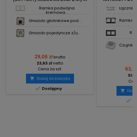
KONTAKT SIMON54
SI
Ramka podwójna
Łącznik 
kremowa...
Ramka po
Gniazdo głośnikowe pod...
Ra
Gniazdo pojedyncze z/u...
Czujnik r
29,06 zł
brutto
23,63 zł
netto
63,60
Cena za szt.
51,71
Dodaj do koszyka

Cena

Dostępny
Doda


Do