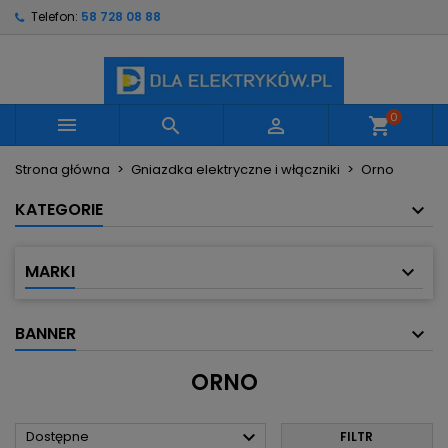
Telefon:
58 728 08 88
×
×
×
×
Moje listy życzeń
((modalTitle))
Utwórz listę życzeń
Zaloguj się
Utwórz nową listę
add_circle_outline
((confirmMessage))
Musisz być zalogowany by zapisać produkty na
Nazwa listy życzeń
swojej liście życzeń.
0



shopping_cart
((cancelText))
((modalDeleteText))
Strona główna
Gniazdka elektryczne i włączniki
Orno
Anuluj
Zaloguj się
Anuluj
Utwórz listę życzeń
KATEGORIE
MARKI
BANNER
ORNO

Dostępne
FILTR