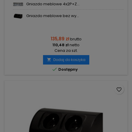
Gniazdo meblowe 4x2P+Z...
Gniazdo meblowe bez wy...
135,89 zł
brutto
110,48 zł
netto
Cena za szt.
Dodaj do koszyka


Dostępny
favorite_border