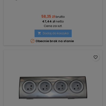
58,35 zł
brutto
47,44 zł
netto
Cena za szt.
Dodaj do koszyka


Obecnie brak na stanie
favorite_border