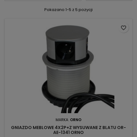
Pokazano 1-5 z 5 pozycji
favorite_border
MARKA:
ORNO
GNIAZDO MEBLOWE 4X2P+Z WYSUWANE Z BLATU OR-
AE-1341 ORNO