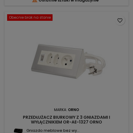

Ostatnie sztuki w magazynie
Obecnie brak na stanie
favorite_border
MARKA:
ORNO
PRZEDŁUŻACZ BIURKOWY Z 3 GNIAZDAMI I
WYŁĄCZNIKIEM OR-AE-1327 ORNO
Gniazdo meblowe bez wy...