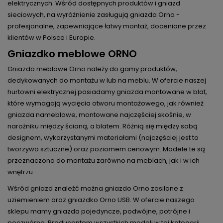
elektrycznych. Wśród dostępnych produktów i gniazd
sieciowych, na wyróżnienie zasługują gniazda Orno -
profesjonalne, zapewniające łatwy montaż, doceniane przez
klientów w Polsce i Europie.
Gniazdko meblowe ORNO
Gniazdo meblowe Orno należy do gamy produktów,
dedykowanych do montażu w lub na meblu. W ofercie naszej
hurtowni elektrycznej posiadamy gniazda montowane w blat,
które wymagają wycięcia otworu montażowego, jak również
gniazda nameblowe, montowane najczęściej skośnie, w
narożniku między ścianą, a blatem. Różnią się między sobą
designem, wykorzystanymi materiałami (najczęściej jest to
tworzywo sztuczne) oraz poziomem cenowym. Modele te są
przeznaczona do montażu zarówno na meblach, jak i w ich
wnętrzu.
Wśród gniazd znaleźć można gniazdo Orno zasilane z
uziemieniem oraz gniazdko Orno USB. W ofercie naszego
sklepu mamy gniazda pojedyncze, podwójne, potrójne i
poczwórne. Producentem wszystkich modeli w tej kategorii