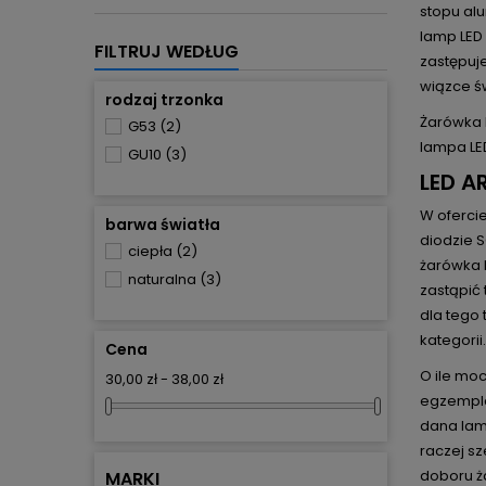
stopu alu
lamp LED
FILTRUJ WEDŁUG
zastępuj
wiązce św
rodzaj trzonka
Żarówka L
G53
(2)
lampa LE
GU10
(3)
LED A
W ofercie
barwa światła
diodzie 
ciepła
(2)
żarówka 
naturalna
(3)
zastąpić 
dla tego 
kategorii.
Cena
O ile moc
30,00 zł - 38,00 zł
egzemplar
dana lam
raczej s
doboru ża
MARKI