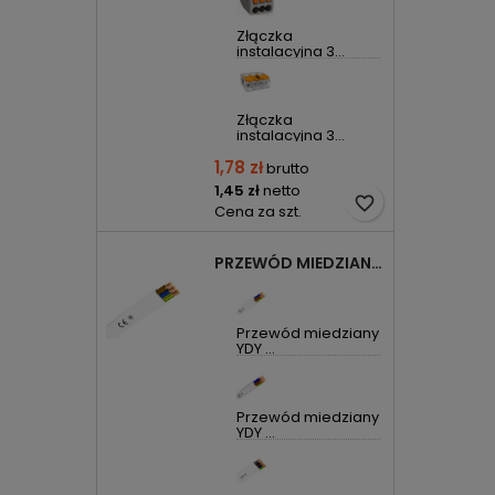
Złączka
instalacyjna 3...
Złączka
instalacyjna 3...
1,78 zł
brutto
1,45 zł
netto
favorite_border
Cena za szt.
PRZEWÓD MIEDZIANY YDYP DRUT 3X1,5MM2 ŻO 450/750V
Przewód miedziany
YDY ...
Przewód miedziany
YDY ...