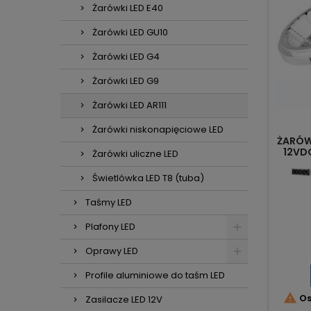
Żarówki LED E40
Żarówki LED GU10
Żarówki LED G4
Żarówki LED G9
Żarówki LED AR111
Żarówki niskonapięciowe LED
ŻARÓWK
12VD
Żarówki uliczne LED
Świetlówka LED T8 (tuba)
Taśmy LED
Plafony LED
Oprawy LED
Profile aluminiowe do taśm LED

Os
Zasilacze LED 12V