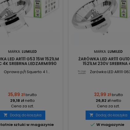
MARKA:
LUMILED
MARKA:
LUMILED
A LED AR111 G53 15W 1521LM
ŻARÓWKA LED AR111 GU10
C 4K SREBRNA LEDZARMI990
1521LM 230V SREBRNA 
LUMILED
LEDZARMI980 LUMILE
Oprawa p/t Squerto 4 1...
Żarówka LED AR111 G53 
35,89 zł
32,99 zł
brutto
brutto
29,18 zł
netto
26,82 zł
netto
Cena za szt.
Cena za szt.
Dodaj do koszyka
Dodaj do koszyka



tatnie sztuki w magazynie
W magazynie