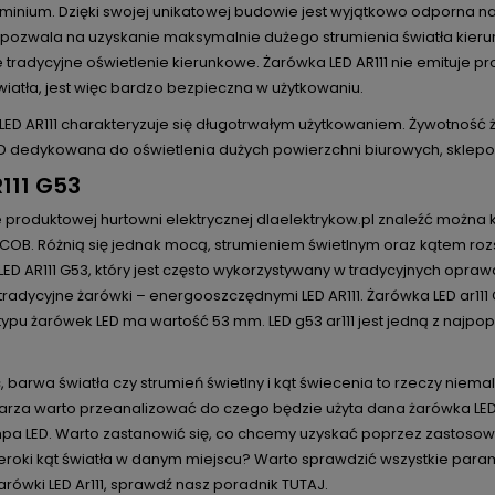
minium. Dzięki swojej unikatowej budowie jest wyjątkowo odporna na 
 pozwala na uzyskanie maksymalnie dużego strumienia światła kier
e tradycyjne oświetlenie kierunkowe. Żarówka LED AR111 nie emituj
iatła, jest więc bardzo bezpieczna w użytkowaniu.
ED AR111 charakteryzuje się długotrwałym użytkowaniem. Żywotność żar
D dedykowana do oświetlenia dużych powierzchni biurowych, sklepo
R111 G53
 produktowej hurtowni elektrycznej dlaelektrykow.pl znaleźć można ki
SCOB. Różnią się jednak mocą, strumieniem świetlnym oraz kątem roz
LED AR111 G53, który jest często wykorzystywany w tradycyjnych opr
tradycyjne żarówki – energooszczędnymi LED AR111. Żarówka LED ar111
typu żarówek LED ma wartość 53 mm. LED g53 ar111 jest jedną z najpop
, barwa światła czy strumień świetlny i kąt świecenia to rzeczy ni
za warto przeanalizować do czego będzie użyta dana żarówka LED AR11
pa LED. Warto zastanowić się, co chcemy uzyskać poprzez zastosowani
zeroki kąt światła w danym miejscu? Warto sprawdzić wszystkie para
rówki LED Ar111, sprawdź nasz poradnik
TUTAJ
.