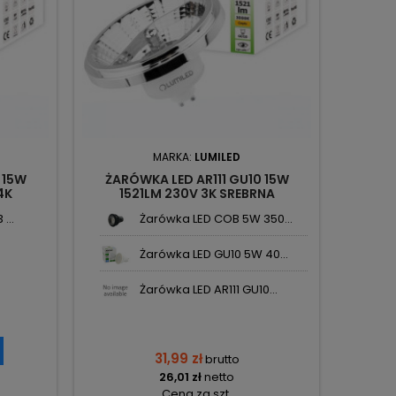
MARKA:
LUMILED
 15W
ŻARÓWKA LED AR111 GU10 15W
4K
1521LM 230V 3K SREBRNA
D
LEDZARMI975 LUMILED
...
Żarówka LED COB 5W 350...
Żarówka LED GU10 5W 40...
Żarówka LED AR111 GU10...
31,99 zł
brutto
26,01 zł
netto
Cena za szt.