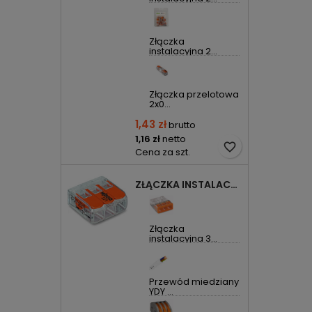
Złączka
instalacyjna 2...
Złączka przelotowa
2x0...
1,43 zł
brutto
1,16 zł
netto
favorite_border
Cena za szt.
ZŁĄCZKA INSTALACYJNA 3X UNIWERSALNA COMPACT 221-413 WAGO
Złączka
instalacyjna 3...
Przewód miedziany
YDY ...