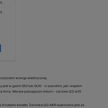
...
...
zużyciem energii elektrycznej.
y jest w gwint G53 lub GU10 -o szerokim, jak i wąskim
czy firmy. Wbrew panującym mitom - żarówki LED ar111
 źródłami światła. Żarówka LED AR111 wykonana jest ze