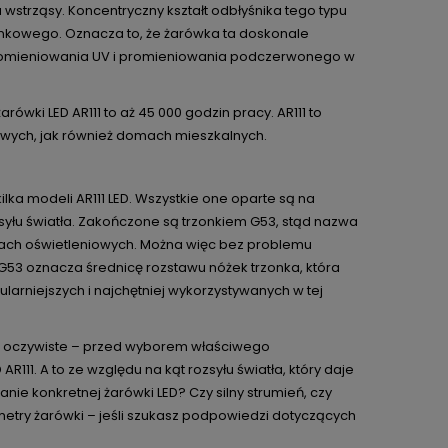
wstrząsy. Koncentryczny kształt odbłyśnika tego typu
unkowego. Oznacza to, że żarówka ta doskonale
e promieniowania UV i promieniowania podczerwonego w
ówki LED AR111 to aż 45 000 godzin pracy. AR111 to
wych, jak również domach mieszkalnych.
lka modeli AR111 LED. Wszystkie one oparte są na
syłu światła. Zakończone są trzonkiem G53, stąd nazwa
awach oświetleniowych. Można więc bez problemu
 G53 oznacza średnicę rozstawu nóżek trzonka, która
ularniejszych i najchętniej wykorzystywanych w tej
emal oczywiste – przed wyborem właściwego
1. A to ze względu na kąt rozsyłu światła, który daje
e konkretnej żarówki LED? Czy silny strumień, czy
metry żarówki – jeśli szukasz podpowiedzi dotyczących