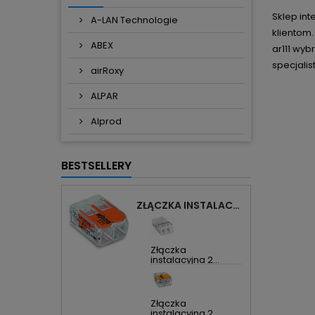
Sklep in
A-LAN Technologie
klientom.
ABEX
ar111 wyb
specjalis
airRoxy
ALPAR
Alprod
BESTSELLERY
ZŁĄCZKA INSTALACYJNA 2X UNIWERSALNA COMPACT 221-412 WAGO
Złączka
instalacyjna 2...
Złączka
instalacyjna 2...