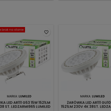
 brak na stanie
favorite_border
MARKA:
LUMILED
MARKA:
LUMILED
A LED AR111 G53 15W 1521LM
ŻARÓWKA LED AR111 GU10
 38 ST. LEDZARMI965 LUMILED
1521LM 230V 4K 38ST. LEDZ
LUMILED