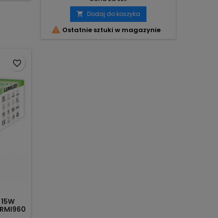
Dodaj do koszyka


Ostatnie sztuki w magazynie
favorite_border
 15W
ARMI960