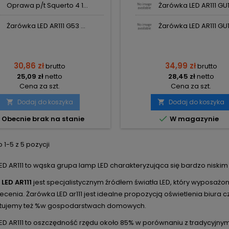
Oprawa p/t Squerto 4 1...
Żarówka LED AR111 GU10
Żarówka LED AR111 G53 ...
Żarówka LED AR111 GU10
30,86 zł
34,99 zł
brutto
brutto
25,09 zł
netto
28,45 zł
netto
Cena za szt.
Cena za szt.
Dodaj do koszyka
Dodaj do koszyka



Obecnie brak na stanie
W magazynie
1-5 z 5 pozycji
ED AR111 to wąska grupa lamp LED charakteryzująca się bardzo niskim 
LED AR111
jest specjalistycznym źródłem światła LED, który wyposażon
ecenia. Żarówka LED ar111 jest idealne propozycją oświetlenia biura 
tujemy też %w gospodarstwach domowych.
ED AR111 to oszczędność rzędu około 85% w porównaniu z tradycyjnymi