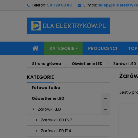
Telefon:
58 728 08 88
E-mail:
sklep@dlaelektryko
M
(
U
Z
add_circle_outline
((
Mu
Na
KATEGORIE
PRODUCENCI
TOP
Strona główna
Oświetlenie LED
Żarówki LED
Żarów
KATEGORIE
Fotowoltaika
Jest 5 pr
Oświetlenie LED
Żarówki LED
Żarówki LED E27
Żarówki LED E14