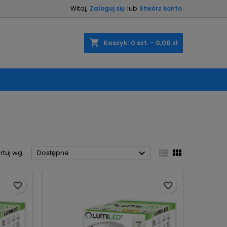
Witaj,
Zaloguj się
lub
Stwórz konto
×
×
×
×
shopping_cart
Koszyk:
0
szt. - 0,00 zł
)
ę
ń



rtuj wg:
Dostępne
favorite_border
favorite_border