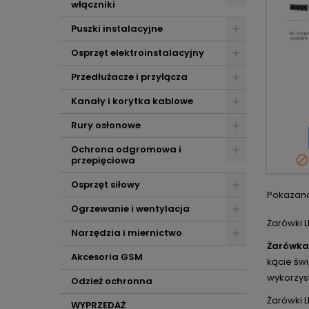
włączniki
Puszki instalacyjne
Osprzęt elektroinstalacyjny
Przedłużacze i przyłącza
Kanały i korytka kablowe
Rury osłonowe
Ochrona odgromowa i

przepięciowa
Osprzęt siłowy
Pokazano 
Ogrzewanie i wentylacja
Żarówki L
Narzędzia i miernictwo
Żarówka 
Akcesoria GSM
kącie świ
wykorzys
Odzież ochronna
Żarówki L
WYPRZEDAŻ