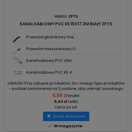
MARKA:
ZPTS
KANAŁ KABLOWY PVC KE 15X17 2M BIAŁY ZPTS
Przewód głośnikowy mie...
Przewód mieszkaniowy O...
Kanał kablowy PVC 25x1...
Kanał kablowy PVC KE 4...
UWAGA! Przy zakupie produktów 2m i innego typu produktów
- podziel zamówienia na 2 osobne, aby uniknąć wysokiego
kosztu transportu! Zamów osobno produkty 2m i osobno inne
6,68 zł
brutto
elementy.
5,43 zł
netto
Cena za szt.
Dodaj do koszyka


W magazynie