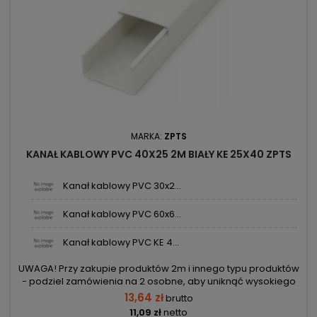
MARKA:
ZPTS
KANAŁ KABLOWY PVC 40X25 2M BIAŁY KE 25X40 ZPTS
Kanał kablowy PVC 30x2...
Kanał kablowy PVC 60x6...
Kanał kablowy PVC KE 4...
UWAGA! Przy zakupie produktów 2m i innego typu produktów
- podziel zamówienia na 2 osobne, aby uniknąć wysokiego
kosztu transportu! Zamów osobno produkty 2m i osobno inne
13,64 zł
brutto
elementy.
11,09 zł
netto