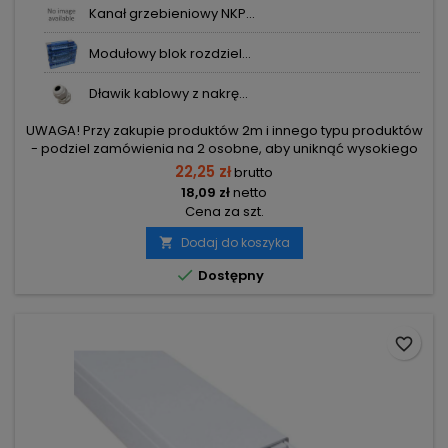
Kanał grzebieniowy NKP...
Modułowy blok rozdziel...
Dławik kablowy z nakrę...
UWAGA! Przy zakupie produktów 2m i innego typu produktów
- podziel zamówienia na 2 osobne, aby uniknąć wysokiego
kosztu transportu! Zamów osobno produkty 2m i osobno inne
22,25 zł
brutto
elementy.
18,09 zł
netto
Cena za szt.
Dodaj do koszyka


Dostępny
favorite_border