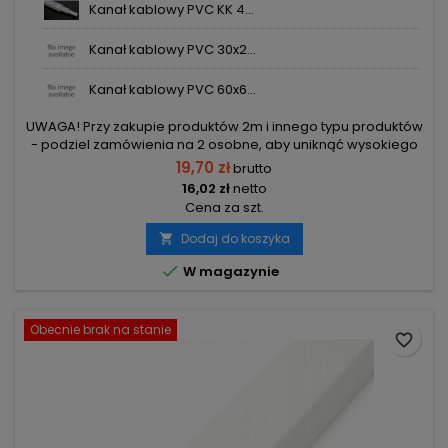
Kanał kablowy PVC KK 4...
Kanał kablowy PVC 30x2...
Kanał kablowy PVC 60x6...
UWAGA! Przy zakupie produktów 2m i innego typu produktów
- podziel zamówienia na 2 osobne, aby uniknąć wysokiego
kosztu transportu! Zamów osobno produkty 2m i osobno inne
19,70 zł
brutto
elementy.
16,02 zł
netto
Cena za szt.
Dodaj do koszyka


W magazynie
Obecnie brak na stanie
favorite_border