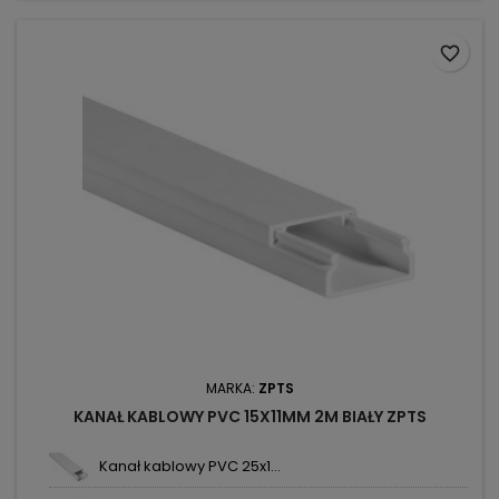
favorite_border
MARKA:
ZPTS
KANAŁ KABLOWY PVC 15X11MM 2M BIAŁY ZPTS
Kanał kablowy PVC 25x1...