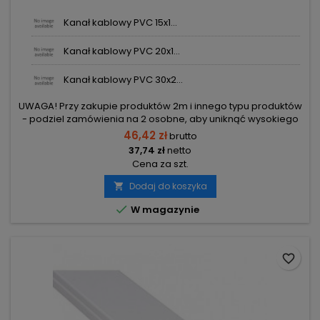
Kanał kablowy PVC 15x1...
Kanał kablowy PVC 20x1...
Kanał kablowy PVC 30x2...
UWAGA! Przy zakupie produktów 2m i innego typu produktów
- podziel zamówienia na 2 osobne, aby uniknąć wysokiego
kosztu transportu! Zamów osobno produkty 2m i osobno inne
46,42 zł
brutto
elementy.
37,74 zł
netto
Cena za szt.
Dodaj do koszyka


W magazynie
favorite_border