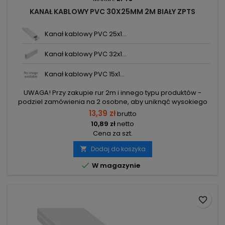
KANAŁ KABLOWY PVC 30X25MM 2M BIAŁY ZPTS
Kanał kablowy PVC 25x1...
Kanał kablowy PVC 32x1...
Kanał kablowy PVC 15x1...
UWAGA! Przy zakupie rur 2m i innego typu produktów -
podziel zamówienia na 2 osobne, aby uniknąć wysokiego
kosztu transportu! Zamów osobno rury 2m i osobno inne
13,39 zł
brutto
elementy.
10,89 zł
netto
Cena za szt.
Dodaj do koszyka


W magazynie
favorite_border