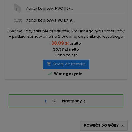
Kanał kablowy PVC 110x...
Kanał kablowy PVC KK 9...
UWAGA! Przy zakupie produktów 2m i innego typu produktów
- podziel zamówienia na 2 osobne, aby uniknąć wysokiego
kosztu transportu! Zamów osobno produkty 2m i osobno inne
38,09 zł
brutto
elementy.
30,97 zł
netto
Cena za szt.
Dodaj do koszyka


W magazynie
1
2
Następny

POWRÓT DO GÓRY
