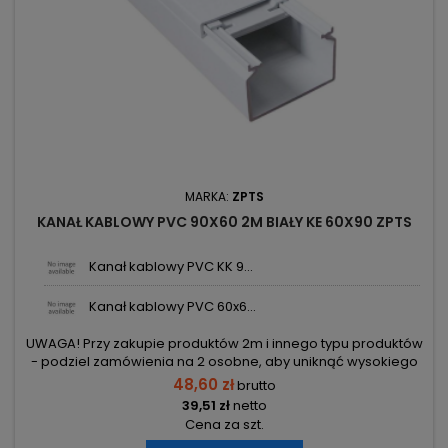
MARKA:
ZPTS
KANAŁ KABLOWY PVC 90X60 2M BIAŁY KE 60X90 ZPTS
Kanał kablowy PVC KK 9...
Kanał kablowy PVC 60x6...
UWAGA! Przy zakupie produktów 2m i innego typu produktów
- podziel zamówienia na 2 osobne, aby uniknąć wysokiego
kosztu transportu! Zamów osobno produkty 2m i osobno inne
48,60 zł
brutto
elementy.
39,51 zł
netto
Cena za szt.