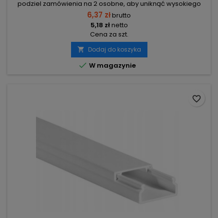
podziel zamówienia na 2 osobne, aby uniknąć wysokiego
kosztu transportu! Zamów osobno produkty 2m i osobno inne
6,37 zł
brutto
elementy.
5,18 zł
netto
Cena za szt.
Dodaj do koszyka


W magazynie
favorite_border