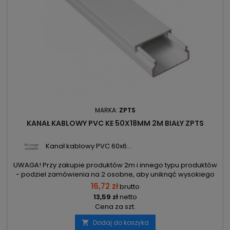
MARKA:
ZPTS
KANAŁ KABLOWY PVC KE 50X18MM 2M BIAŁY ZPTS
Kanał kablowy PVC 60x6...
UWAGA! Przy zakupie produktów 2m i innego typu produktów
- podziel zamówienia na 2 osobne, aby uniknąć wysokiego
kosztu transportu! Zamów osobno produkty 2m i osobno inne
16,72 zł
brutto
elementy.
13,59 zł
netto
Cena za szt.
Dodaj do koszyka
