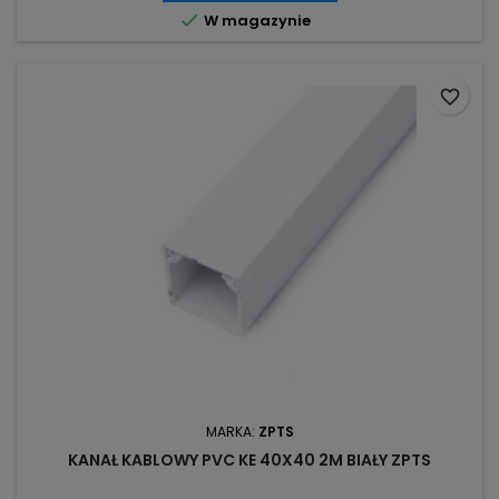

W magazynie
favorite_border
MARKA:
ZPTS
KANAŁ KABLOWY PVC KE 40X40 2M BIAŁY ZPTS