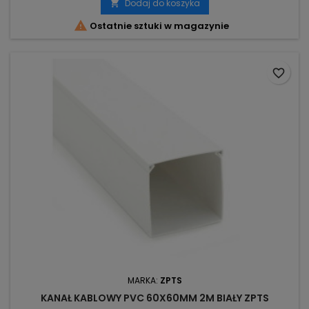
Dodaj do koszyka


Ostatnie sztuki w magazynie
favorite_border
MARKA:
ZPTS
KANAŁ KABLOWY PVC 60X60MM 2M BIAŁY ZPTS