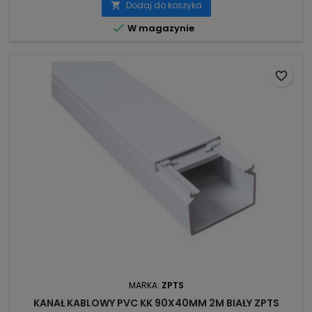
Dodaj do koszyka


W magazynie
favorite_border
MARKA:
ZPTS
KANAŁ KABLOWY PVC KK 90X40MM 2M BIAŁY ZPTS