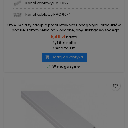
Kanał kablowy PVC 32x1...
Kanał kablowy PVC 60x4...
UWAGA! Przy zakupie produktów 2m i innego typu produktów
- podziel zamówienia na 2 osobne, aby uniknąć wysokiego
kosztu transportu! Zamów osobno produkty 2m i osobno inne
5,49 zł
brutto
elementy.
4,46 zł
netto
Cena za szt.
Dodaj do koszyka


W magazynie
favorite_border