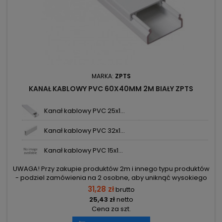
MARKA:
ZPTS
KANAŁ KABLOWY PVC 60X40MM 2M BIAŁY ZPTS
Kanał kablowy PVC 25x1...
Kanał kablowy PVC 32x1...
Kanał kablowy PVC 15x1...
UWAGA! Przy zakupie produktów 2m i innego typu produktów
- podziel zamówienia na 2 osobne, aby uniknąć wysokiego
kosztu transportu! Zamów osobno produkty 2m i osobno inne
31,28 zł
brutto
elementy.
25,43 zł
netto
Cena za szt.