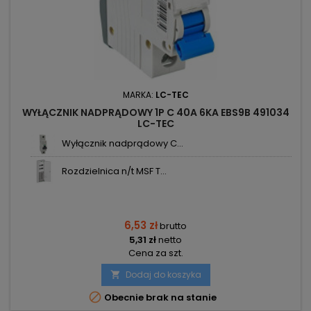
MARKA:
LC-TEC
WYŁĄCZNIK NADPRĄDOWY 1P C 40A 6KA EBS9B 491034
LC-TEC
Wyłącznik nadprądowy C...
Rozdzielnica n/t MSF T...
6,53 zł
brutto
5,31 zł
netto
Cena za szt.
Dodaj do koszyka


Obecnie brak na stanie