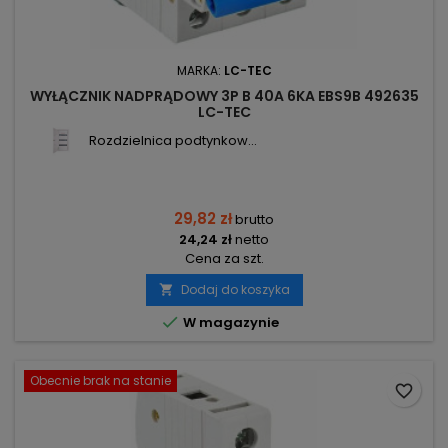
MARKA:
LC-TEC
WYŁĄCZNIK NADPRĄDOWY 3P B 40A 6KA EBS9B 492635
LC-TEC
Rozdzielnica podtynkow...
29,82 zł
brutto
24,24 zł
netto
Cena za szt.
Dodaj do koszyka


W magazynie
Obecnie brak na stanie
favorite_border