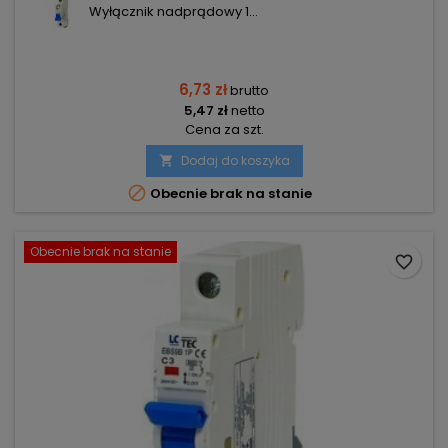
Wyłącznik nadprądowy 1...
6,73 zł
brutto
5,47 zł
netto
Cena za szt.
Dodaj do koszyka


Obecnie brak na stanie
Obecnie brak na stanie
favorite_border