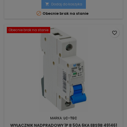
Dodaj do koszyka


Obecnie brak na stanie
Obecnie brak na stanie
favorite_border
MARKA:
LC-TEC
WYŁĄCZNIK NADPRĄDOWY 1P B 50A 6KA EBS9B 491461