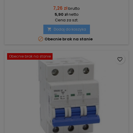
7,26 zł
brutto
5,90 zł
netto
Cena za szt.
Dodaj do koszyka


Obecnie brak na stanie
Obecnie brak na stanie
favorite_border