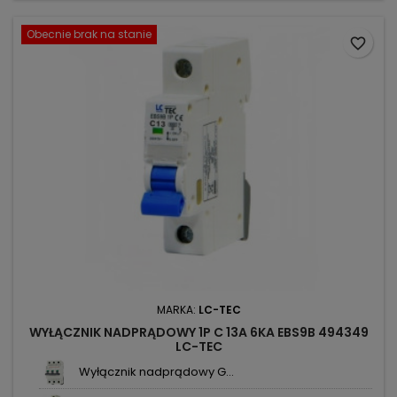
Obecnie brak na stanie
favorite_border
MARKA:
LC-TEC
WYŁĄCZNIK NADPRĄDOWY 1P C 13A 6KA EBS9B 494349
LC-TEC
Wyłącznik nadprądowy G...