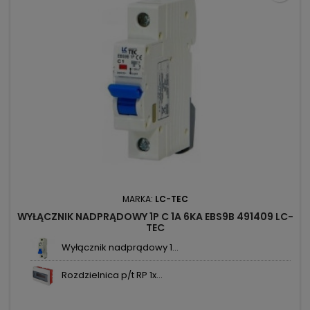
MARKA:
LC-TEC
WYŁĄCZNIK NADPRĄDOWY 1P C 1A 6KA EBS9B 491409 LC-
TEC
Wyłącznik nadprądowy 1...
Rozdzielnica p/t RP 1x...