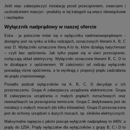
Jeśli więc zabezpieczyć instalację przed przeciążeniem, zwarciami i
uszkodzeniem maszyn - produkty w tej kategorii są wręcz obowiązkowe
i niezbędne.
Wyłącznik nadprądowy w naszej ofercie
Eska - ja potocznie mówi się o wyłączniku nadmiarowoprądowym -
dostępny jest na rynku w kilku rodzajach, oznaczonych literami A, B, C
oraz D. Wyłączniki oznaczone literą A to te, które działają natychmiast
– czyli bez opóźnienia. Jak tylko pojawi się w sieci przeciążenie,
rozłączają układ elektryczny. Wyłączniki oznaczone literami B, C, D to
te działające z opóźnieniem. W zależności od rodzaju wyłączniki
posiadają różne opóźnienia, a te wynikają z proporcji prądu zadziałania
do prądu znamionowego.
Ponadto podział wyłączników na A, B, C, D decyduje o ich
przeznaczeniu. Grupa A zabezpiecza urządzenia elektroniczne. Grupa
B zabezpiecza urządzenia o małych prądach rozruchowych oraz
niewrażliwych na przeciążenia termiczne. Grupa C dedykowana jest do
instalacji o małych mocach (do kilku kilowatów). Grupa D przeznaczona
jest do ochrony urządzeń o dużych mocach, np. silników elektrycznych.
Maksymalne napięcia z jakimi pracuje wyłącznik nadprądowy to 440V, a
prądy do 125A. Prądy wyłączalne dla wyłączników z grupy B, C i D to