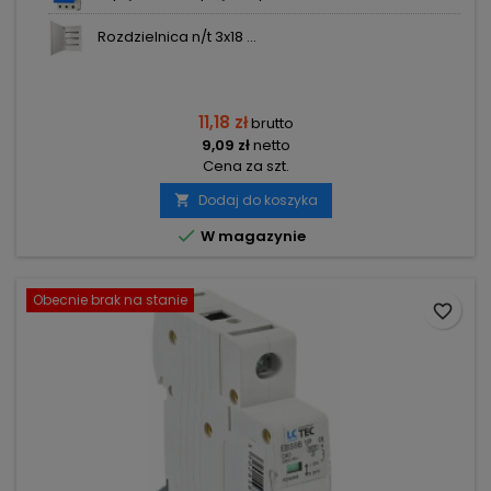
Rozdzielnica n/t 3x18 ...
11,18 zł
brutto
9,09 zł
netto
Cena za szt.
Dodaj do koszyka


W magazynie
Obecnie brak na stanie
favorite_border