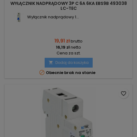
WYŁĄCZNIK NADPRĄDOWY 3P C 6A 6KA EBS9B 493038
LC-TEC
Wyłącznik nadprądowy 1...
19,91 zł
brutto
16,19 zł
netto
Cena za szt.
Dodaj do koszyka


Obecnie brak na stanie
favorite_border