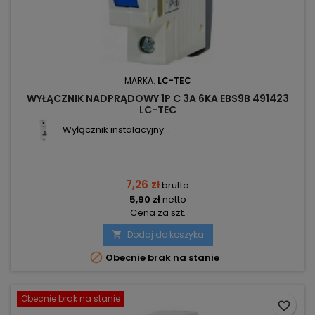
MARKA:
LC-TEC
WYŁĄCZNIK NADPRĄDOWY 1P C 3A 6KA EBS9B 491423
LC-TEC
Wyłącznik instalacyjny...
7,26 zł
brutto
5,90 zł
netto
Cena za szt.
Dodaj do koszyka


Obecnie brak na stanie
Obecnie brak na stanie
favorite_border