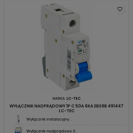
favorite_border
MARKA:
LC-TEC
WYŁĄCZNIK NADPRĄDOWY 1P C 50A 6KA EBS9B 491447
LC-TEC
Wyłącznik instalacyjny...
Wyłącznik nadprądowy 3...