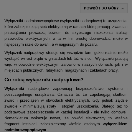
POWRÓT DO GÓRY

Wyłączniki nadmiarowoprądowe (wyłączniki nadprądowe) to urządzenia,
które zabezpieczają sieć elektryczną w ramach której pracują. Zwarcia i
przeciążenia prowadzą bowiem do szybszego niszczenia izolacji
przewodów elektrycznych, a ta w linii prostej doprowadzić może w
najlepszym razie do awarii, a w najgorszym do pożaru.
Wyłącznik nadprądowy stosuje się wszędzie tam, gdzie realnie może
wystąpić wzrost prądu w gniazdach lub też w sieci. Wyłączniki pracują
więc w obwodzie elektrycznym zarówno w naszych domach, jak i w
miejscach publicznych, fabrykach, magazynach i zakładach pracy.
Co robią wyłączniki nadprądowe?
Wyłączniki
nadprądowe zapewniają bezpieczeństwo systemu i
poszczególnego urządzania. Oznacza to, że zapobiegają skutkom
zwarć i przeciążeń w obwodach elektrycznych. Gdy jednak zajdzie
zwarcie - minimalizują straty i stopień uszkodzenia. Dlatego też to
podstawowe zabezpieczenie w każdej instalacji - nie tylko domowej.
Nomenklatura wskazuje nawet, że obwód elektryczny to właśnie
fragment instalacji zabezpieczony właśnie osobnym
wyłącznikiem
nadmiarowoprądowym
.