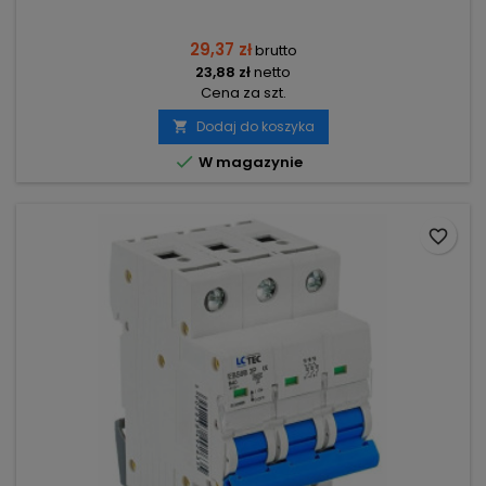
29,37 zł
brutto
23,88 zł
netto
Cena za szt.
Dodaj do koszyka


W magazynie
favorite_border