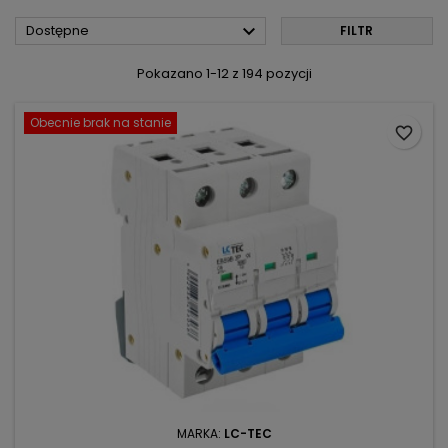

Dostępne
FILTR
Pokazano 1-12 z 194 pozycji
Obecnie brak na stanie
favorite_border
MARKA:
LC-TEC