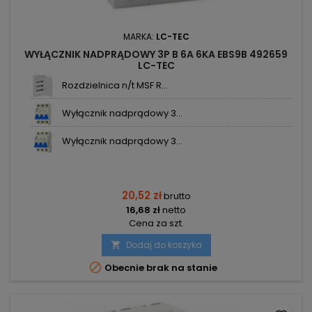
MARKA:
LC-TEC
WYŁĄCZNIK NADPRĄDOWY 3P B 6A 6KA EBS9B 492659
LC-TEC
Rozdzielnica n/t MSF R...
Wyłącznik nadprądowy 3...
Wyłącznik nadprądowy 3...
20,52 zł
brutto
16,68 zł
netto
Cena za szt.
Dodaj do koszyka


Obecnie brak na stanie