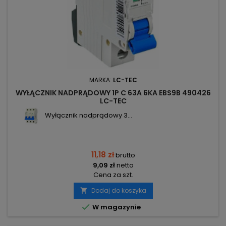
MARKA:
LC-TEC
WYŁĄCZNIK NADPRĄDOWY 1P C 63A 6KA EBS9B 490426
LC-TEC
Wyłącznik nadprądowy 3...
11,18 zł
brutto
9,09 zł
netto
Cena za szt.
Dodaj do koszyka


W magazynie