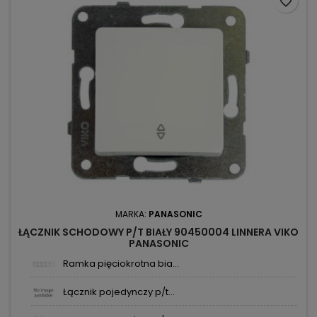
favorite_border
MARKA:
PANASONIC
ŁĄCZNIK SCHODOWY P/T BIAŁY 90450004 LINNERA VIKO
PANASONIC
Ramka pięciokrotna bia...
Łącznik pojedynczy p/t...