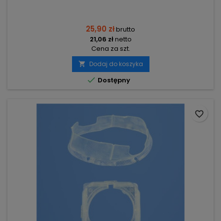
25,90 zł
brutto
21,06 zł
netto
Cena za szt.
Dodaj do koszyka


Dostępny
favorite_border