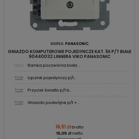
MARKA:
PANASONIC
GNIAZDO KOMPUTEROWE POJEDYNCZE KAT. 5E P/T BIAŁE
90440032 LINNERA VIKO PANASONIC
Ramka poczwórna biała ...
Łącznik pojedynczy p/t...
Przycisk światło p/t b...
Gniazdo podwójne p/t +...
18,51 zł
brutto
15,05 zł
netto