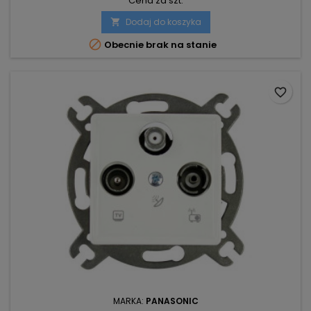
Cena za szt.
Dodaj do koszyka


Obecnie brak na stanie
favorite_border
MARKA:
PANASONIC