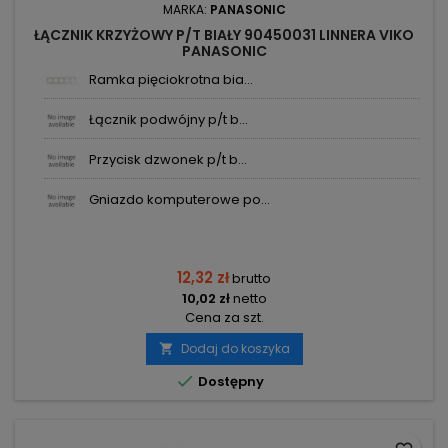
MARKA:
PANASONIC
ŁĄCZNIK KRZYŻOWY P/T BIAŁY 90450031 LINNERA VIKO
PANASONIC
Ramka pięciokrotna bia...
Łącznik podwójny p/t b...
Przycisk dzwonek p/t b...
Gniazdo komputerowe po...
12,32 zł
brutto
10,02 zł
netto
Cena za szt.
Dodaj do koszyka


Dostępny