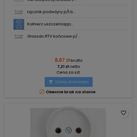
Łącznik podwójny p/t b...
Kołnierz uszczelniając...
Gniazdo RTV końcowe p/...
8,87 zł
brutto
7,21 zł
netto
Cena za szt.
Dodaj do koszyka


Obecnie brak na stanie
favorite_border