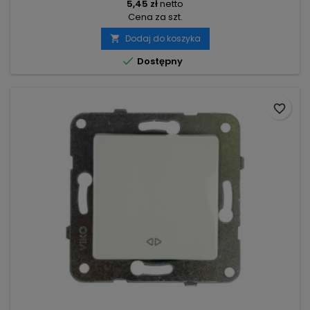
5,45 zł
netto
Cena za szt.
Dodaj do koszyka


Dostępny
favorite_border