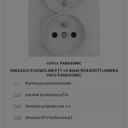
MARKA:
PANASONIC
GNIAZDO PODWÓJNE P/T +0 BIAŁE 90440071 LINNERA
VIKO PANASONIC
Ramka poczwórna biała ...
Łącznik podwójny p/t b...
Gniazdo pojedyncze z u...
Gniazdo RTV końcowe p/...