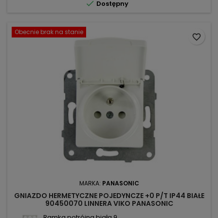

Dostępny
Obecnie brak na stanie
favorite_border
MARKA:
PANASONIC
GNIAZDO HERMETYCZNE POJEDYNCZE +0 P/T IP44 BIAŁE
90450070 LINNERA VIKO PANASONIC
Ramka potrójna biała 9...