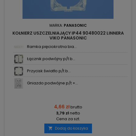
MARKA:
PANASONIC
KOŁNIERZ USZCZELNIAJĄCY IP44 90480022 LINNERA
VIKO PANASONIC
Ramka pięciokrotna bia...
Łącznik podwójny p/t b...
Przycisk światło p/t b...
Gniazdo podwójne p/t +...
4,66 zł
brutto
3,79 zł
netto
Cena za szt.
Dodaj do koszyka
