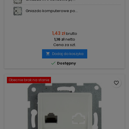
Gniazdo komputerowe po...
1,43 zł
brutto
1,16 zł
netto
Cena za szt.
Dodaj do koszyka


Dostępny
Obecnie brak na stanie
favorite_border