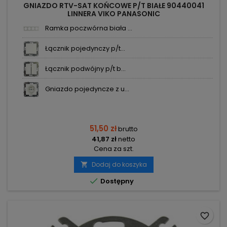
GNIAZDO RTV-SAT KOŃCOWE P/T BIAŁE 90440041
LINNERA VIKO PANASONIC
Ramka poczwórna biała ...
Łącznik pojedynczy p/t...
Łącznik podwójny p/t b...
Gniazdo pojedyncze z u...
51,50 zł
brutto
41,87 zł
netto
Cena za szt.
Dodaj do koszyka


Dostępny
favorite_border