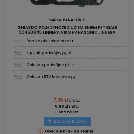
MARKA:
PANASONIC
GNIAZDO POJEDYNCZE Z UZIEMIENIEM P/T BIAŁE
90450045 LINNERA VIKO PANASONIC LINNERA
Ramka pięciokrotna bia...
Łącznik podwójny p/t b...
Gniazdo podwójne p/t +...
Gniazdo RTV końcowe p/...
7,36 zł
brutto
5,98 zł
netto
Cena za szt.
Dodaj do koszyka


Obecnie brak na stanie