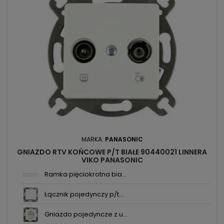
MARKA:
PANASONIC
GNIAZDO RTV KOŃCOWE P/T BIAŁE 90440021 LINNERA
VIKO PANASONIC
Ramka pięciokrotna bia...
Łącznik pojedynczy p/t...
Gniazdo pojedyncze z u...