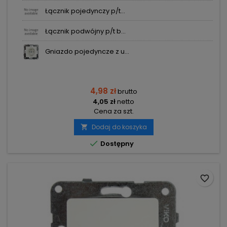
Łącznik pojedynczy p/t...
Łącznik podwójny p/t b...
Gniazdo pojedyncze z u...
4,98 zł
brutto
4,05 zł
netto
Cena za szt.
Dodaj do koszyka


Dostępny
favorite_border