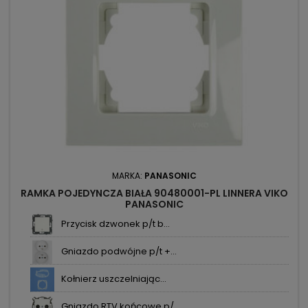
MARKA:
PANASONIC
RAMKA POJEDYNCZA BIAŁA 90480001-PL LINNERA VIKO
PANASONIC
Przycisk dzwonek p/t b...
Gniazdo podwójne p/t +...
Kołnierz uszczelniając...
Gniazdo RTV końcowe p/...