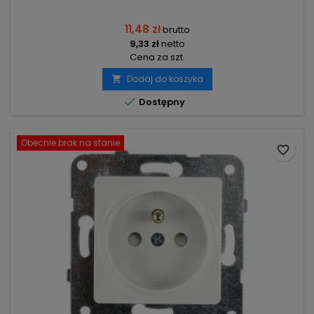
11,48 zł
brutto
9,33 zł
netto
Cena za szt.
Dodaj do koszyka


Dostępny
Obecnie brak na stanie
favorite_border