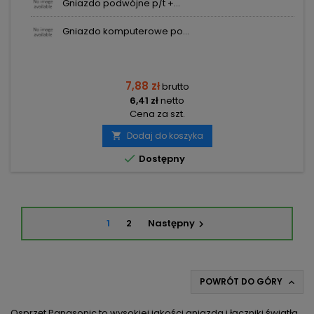
Gniazdo podwójne p/t +...
Gniazdo komputerowe po...
7,88 zł
brutto
6,41 zł
netto
Cena za szt.
Dodaj do koszyka


Dostępny
1
2
Następny

POWRÓT DO GÓRY

Osprzęt Panasonic to wysokiej jakości gniazda i łączniki światła