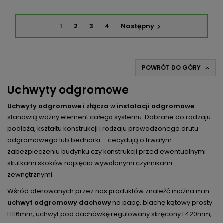
1
2
3
4
Następny

POWRÓT DO GÓRY

Uchwyty odgromowe
Uchwyty odgromowe i złącza w instalacji odgromowe
stanowią ważny element całego systemu. Dobrane do rodzaju
podłoża, kształtu konstrukcji i rodzaju prowadzonego drutu
odgromowego lub bednarki – decydują o trwałym
zabezpieczeniu budynku czy konstrukcji przed ewentualnymi
skutkami skoków napięcia wywołanymi czynnikami
zewnętrznymi.
Wśród oferowanych przez nas produktów znaleźć można m.in.
uchwyt odgromowy dachowy
na papę, blachę kątowy prosty
H116mm, uchwyt pod dachówkę regulowany skręcony L420mm,