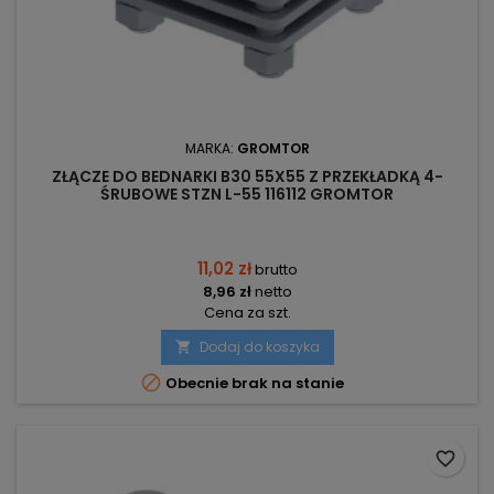
MARKA:
GROMTOR
ZŁĄCZE DO BEDNARKI B30 55X55 Z PRZEKŁADKĄ 4-
ŚRUBOWE STZN L-55 116112 GROMTOR
11,02 zł
brutto
8,96 zł
netto
Cena za szt.
Dodaj do koszyka


Obecnie brak na stanie
favorite_border