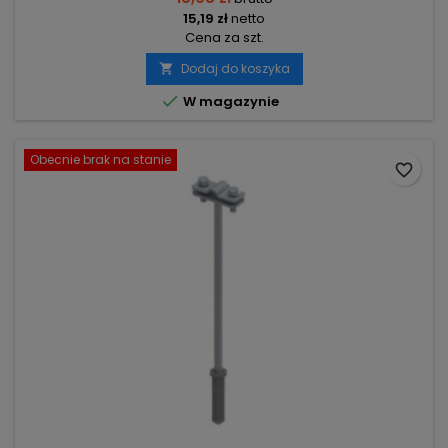
15,19 zł
netto
Cena za szt.
Dodaj do koszyka


W magazynie
Obecnie brak na stanie
favorite_border