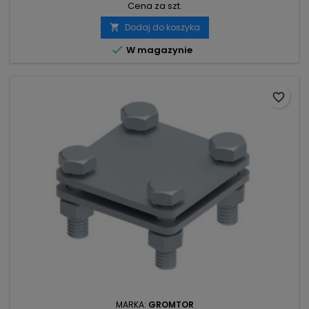
Cena za szt.
Dodaj do koszyka


W magazynie
favorite_border
MARKA:
GROMTOR