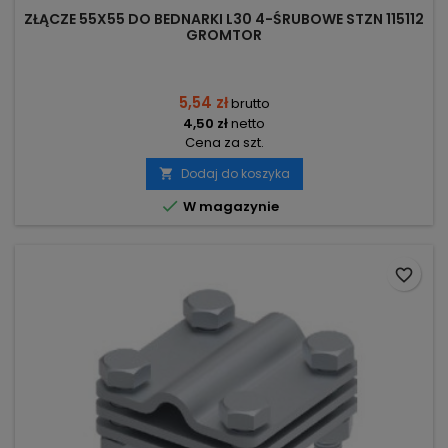
ZŁĄCZE 55X55 DO BEDNARKI L30 4-ŚRUBOWE STZN 115112
GROMTOR
5,54 zł
brutto
4,50 zł
netto
Cena za szt.
Dodaj do koszyka


W magazynie
favorite_border