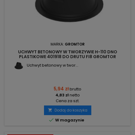
MARKA:
GROMTOR
UCHWYT BETONOWY W TWORZYWIE H-110 DNO
PLASTIKOWE 401918 DO DRUTU FI8 GROMTOR
Uchwyt betonowy w twor...
5,94 zł
brutto
4,83 zł
netto
Cena za szt.
Dodaj do koszyka


W magazynie