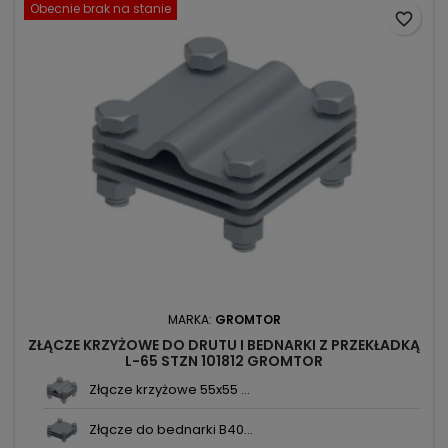
Obecnie brak na stanie
favorite_border
MARKA:
GROMTOR
ZŁĄCZE KRZYŻOWE DO DRUTU I BEDNARKI Z PRZEKŁADKĄ
L-65 STZN 101812 GROMTOR
Złącze krzyżowe 55x55 ...
Złącze do bednarki B40...