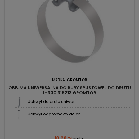
MARKA:
GROMTOR
OBEJMA UNIWERSALNA DO RURY SPUSTOWEJ DO DRUTU
L-300 315213 GROMTOR
Uchwyt do drutu uniwer...
Uchwyt odgromowy do dr...
18,68 zł
brutto