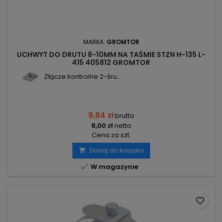
MARKA:
GROMTOR
UCHWYT DO DRUTU 8-10MM NA TAŚMIE STZN H-135 L-
415 405812 GROMTOR
Złącze kontrolne 2-śru...
9,84 zł
brutto
8,00 zł
netto
Cena za szt.
Dodaj do koszyka


W magazynie
favorite_border