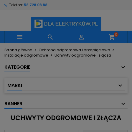
Telefon:
58 728 08 88
×
×
×
×
Moje listy życzeń
((modalTitle))
Utwórz listę życzeń
Zaloguj się
Utwórz nową listę
add_circle_outline
((confirmMessage))
Musisz być zalogowany by zapisać produkty na
Nazwa listy życzeń
swojej liście życzeń.
0



shopping_cart
((cancelText))
((modalDeleteText))
Strona główna
Ochrona odgromowa i przepięciowa
Anuluj
Zaloguj się
Instalacje odgromowe
Uchwyty odgromowe i złącza
Anuluj
Utwórz listę życzeń
KATEGORIE
MARKI
BANNER
UCHWYTY ODGROMOWE I ZŁĄCZA