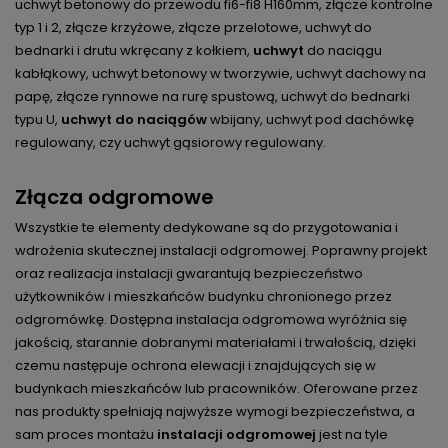
uchwyt betonowy do przewodu fi6-fi8 H160mm, złącze kontrolne
typ 1 i 2, złącze krzyżowe, złącze przelotowe, uchwyt do
bednarki i drutu wkręcany z kołkiem,
uchwyt
do naciągu
kabłąkowy, uchwyt betonowy w tworzywie, uchwyt dachowy na
papę, złącze rynnowe na rurę spustową, uchwyt do bednarki
typu U,
uchwyt do naciągów
wbijany, uchwyt pod dachówkę
regulowany, czy uchwyt gąsiorowy regulowany.
Złącza odgromowe
Wszystkie te elementy dedykowane są do przygotowania i
wdrożenia skutecznej
instalacji odgromowej
. Poprawny projekt
oraz realizacja instalacji gwarantują bezpieczeństwo
użytkowników i mieszkańców budynku chronionego przez
odgromówkę. Dostępna instalacja odgromowa wyróżnia się
jakością, starannie dobranymi materiałami i trwałością, dzięki
czemu następuje ochrona elewacji i znajdujących się w
budynkach mieszkańców lub pracowników. Oferowane przez
nas produkty spełniają najwyższe wymogi bezpieczeństwa, a
sam proces montażu
instalacji odgromowej
jest na tyle