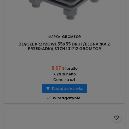
MARKA:
GROMTOR
ZŁĄCZE KRZYŻOWE 55X55 DRUT/BEDNARKA Z
PRZEKŁADKĄ STZN 101712 GROMTOR
8,97 zł
brutto
7,29 zł
netto
Cena za szt.
Dodaj do koszyka


W magazynie
favorite_border