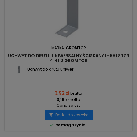
MARKA:
GROMTOR
UCHWYT DO DRUTU UNIWERSALNY ŚCISKANY L-100 STZN
414112 GROMTOR
Uchwyt do drutu uniwer...
3,92 zł
brutto
3,19 zł
netto
Cena za szt.
Dodaj do koszyka


W magazynie