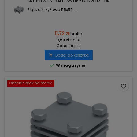
ŚRUBOWE STZN L-65 116212 GROMTOR
Złącze krzyżowe 55x55 ...
11,72 zł
brutto
9,53 zł
netto
Cena za szt.
Dodaj do koszyka


W magazynie
Obecnie brak na stanie
favorite_border