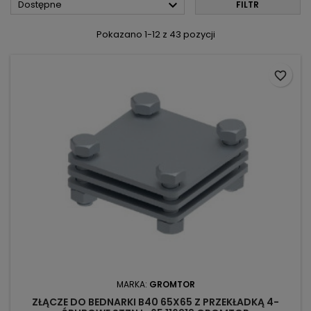

Dostępne
FILTR
Pokazano 1-12 z 43 pozycji
favorite_border
MARKA:
GROMTOR
ZŁĄCZE DO BEDNARKI B40 65X65 Z PRZEKŁADKĄ 4-