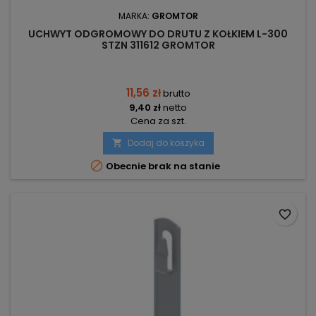
MARKA:
GROMTOR
UCHWYT ODGROMOWY DO DRUTU Z KOŁKIEM L-300
STZN 311612 GROMTOR
11,56 zł
brutto
9,40 zł
netto
Cena za szt.
Dodaj do koszyka


Obecnie brak na stanie
favorite_border