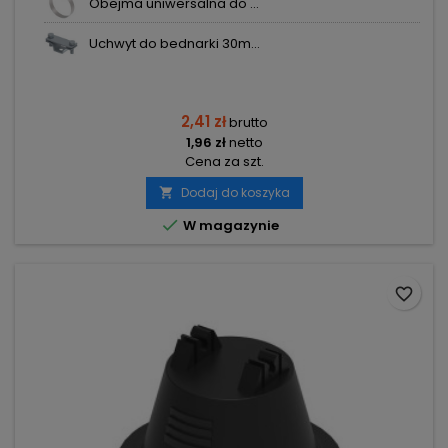
Obejma uniwersalna do ...
Uchwyt do bednarki 30m...
2,41 zł
brutto
1,96 zł
netto
Cena za szt.
Dodaj do koszyka


W magazynie
favorite_border