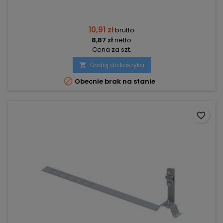
10,91 zł
brutto
8,87 zł
netto
Cena za szt.
Dodaj do koszyka


Obecnie brak na stanie
favorite_border