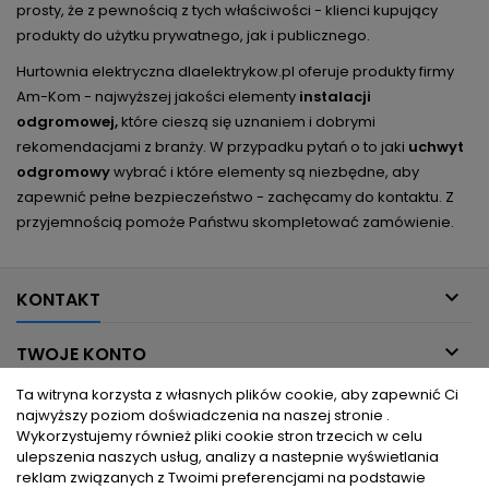
prosty, że z pewnością z tych właściwości - klienci kupujący
produkty do użytku prywatnego, jak i publicznego.
Hurtownia elektryczna dlaelektrykow.pl oferuje produkty firmy
Am-Kom - najwyższej jakości elementy
instalacji
odgromowej,
które cieszą się uznaniem i dobrymi
rekomendacjami z branży. W przypadku pytań o to jaki
uchwyt
odgromowy
wybrać i które elementy są niezbędne, aby
zapewnić pełne bezpieczeństwo - zachęcamy do kontaktu. Z
przyjemnością pomoże Państwu skompletować zamówienie.

KONTAKT

TWOJE KONTO
Ta witryna korzysta z własnych plików cookie, aby zapewnić Ci

INFORMACJE DLA CIEBIE
najwyższy poziom doświadczenia na naszej stronie .
Wykorzystujemy również pliki cookie stron trzecich w celu
ulepszenia naszych usług, analizy a nastepnie wyświetlania

PRODUKTY
reklam związanych z Twoimi preferencjami na podstawie