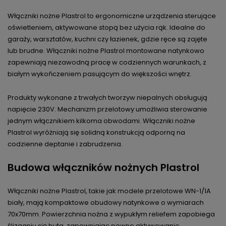
Włączniki nożne Plastrol to ergonomiczne urządzenia sterujące
oświetleniem, aktywowane stopą bez użycia rąk. Idealne do
garaży, warsztatów, kuchni czy łazienek, gdzie ręce są zajęte
lub brudne. Włączniki nożne Plastrol montowane natynkowo
zapewniają niezawodną pracę w codziennych warunkach, z
białym wykończeniem pasującym do większości wnętrz.
Produkty wykonane z trwałych tworzyw niepalnych obsługują
napięcie 230V. Mechanizm przelotowy umożliwia sterowanie
jednym włącznikiem kilkoma obwodami. Włączniki nożne
Plastrol wyróżniają się solidną konstrukcją odporną na
codzienne deptanie i zabrudzenia.
Budowa włączników nożnych Plastrol
Włączniki nożne Plastrol, takie jak modele przelotowe WN-1/1A
biały, mają kompaktowe obudowy natynkowe o wymiarach
70x70mm. Powierzchnia nożna z wypukłym reliefem zapobiega
ślizganiu się buta, zapewniając pewne aktywowanie.