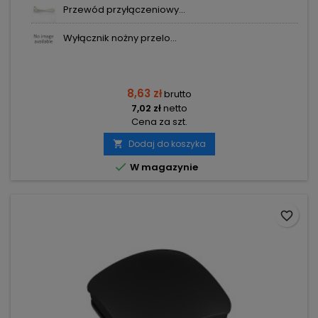
Przewód przyłączeniowy...
Wyłącznik nożny przelo...
8,63 zł
brutto
7,02 zł
netto
Cena za szt.
Dodaj do koszyka


W magazynie
favorite_border