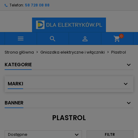
Telefon:
58 728 08 88
×
×
×
×
Moje listy życzeń
((modalTitle))
Utwórz listę życzeń
Zaloguj się
Utwórz nową listę
add_circle_outline
((confirmMessage))
Musisz być zalogowany by zapisać produkty na
Nazwa listy życzeń
swojej liście życzeń.
0



shopping_cart
((cancelText))
((modalDeleteText))
Strona główna
Gniazdka elektryczne i włączniki
Plastrol
Anuluj
Zaloguj się
Anuluj
Utwórz listę życzeń
KATEGORIE
MARKI
BANNER
PLASTROL

Dostępne
FILTR