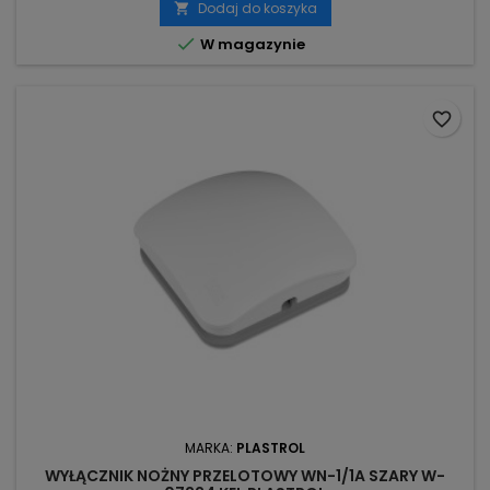
Dodaj do koszyka


W magazynie
favorite_border
MARKA:
PLASTROL
WYŁĄCZNIK NOŻNY PRZELOTOWY WN-1/1A SZARY W-