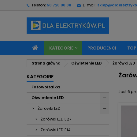
Telefon:
58 728 08 88
E-mail:
sklep@dlaelektryko
M
(
U
Z
add_circle_outline
((
Mu
Na
KATEGORIE
PRODUCENCI
TOP
Strona główna
Oświetlenie LED
Żarówki LED
Żarów
KATEGORIE
Fotowoltaika
Jest 6 pr
Oświetlenie LED
Żarówki LED
Żarówki LED E27
Żarówki LED E14