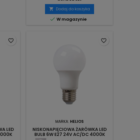
Dodaj do koszyka


W magazynie
favorite_border
favorite_border
MARKA:
HELIOS
WA LED
NISKONAPIĘCIOWA ŻARÓWKA LED
4000K
BULB 6W E27 24V AC/DC 4000K
OS
700LM LED-3021 HELIOS