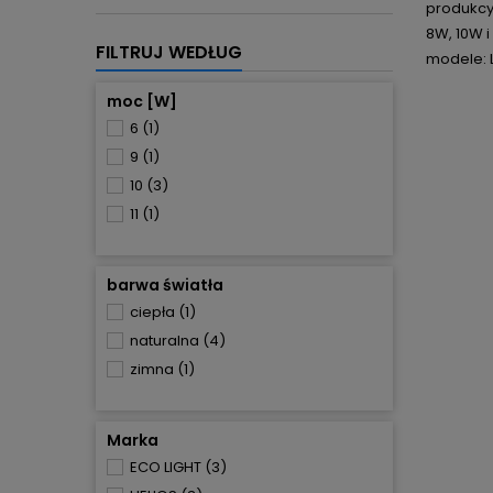
produkcy
8W, 10W 
FILTRUJ WEDŁUG
modele: L
moc [W]
6
(1)
9
(1)
10
(3)
11
(1)
barwa światła
ciepła
(1)
naturalna
(4)
zimna
(1)
Marka
ECO LIGHT
(3)