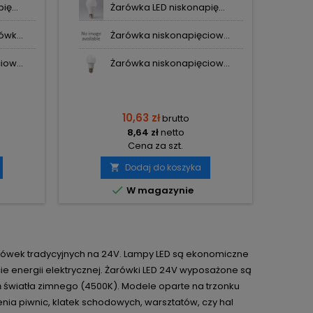
ę...
Żarówka LED niskonapię...
wk...
Żarówka niskonapięciow...
ow...
Żarówka niskonapięciow...
10,63 zł
brutto
8,64 zł
netto
Cena za szt.
Dodaj do koszyka


W magazynie
rówek tradycyjnych na 24V. Lampy LED są ekonomiczne
cie energii elektrycznej. Żarówki LED 24V wyposażone są
ń światła zimnego (4500K). Modele oparte na trzonku
lenia piwnic, klatek schodowych, warsztatów, czy hal