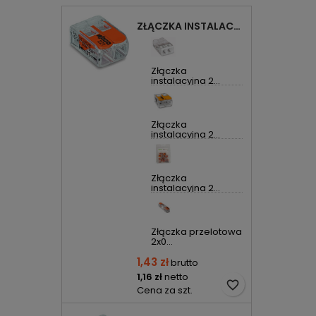
ZŁĄCZKA INSTALACYJNA 2X UNIWERSALNA COMPACT 221-412 WAGO
Złączka
instalacyjna 2...
Złączka
instalacyjna 2...
Złączka
instalacyjna 2...
Złączka przelotowa
2x0...
1,43 zł
brutto
1,16 zł
netto
favorite_border
Cena za szt.