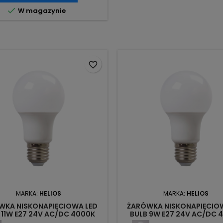

W magazynie
favorite_border
MARKA:
HELIOS
MARKA:
HELIOS
WKA NISKONAPIĘCIOWA LED
ŻARÓWKA NISKONAPIĘCIO
 11W E27 24V AC/DC 4000K
BULB 9W E27 24V AC/DC 
200LM LED-3023 HELIOS
1000LM LED-3021 HELI