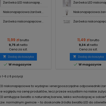
Żarówka LED niskonapię...
Żarówka LED niskonapi
Niskonapięciowa żarówk...
Niskonapięciowa żaró
Żarówka niskonapięciow...
Żarówka niskonapięci
11,99 zł
11,49 zł
brutto
brutto
9,75 zł
netto
9,34 zł
netto
Cena za szt.
Cena za szt.
Dodaj do koszyka
Dodaj do koszyka




W magazynie
W magazynie
1-6 z 6 pozycji
LED niskonapięciowe to wydajne i energooszczędne odpowiedniki ża
 ze względu na cenę produktów, lecz przeze wszystkim na niskie zuży
ED emitujące światło o naturalnej barwie, lekko wchodzącej w odcie
i tzw. normalnym gwincie – to doskonałe źródła światła LED do oświet