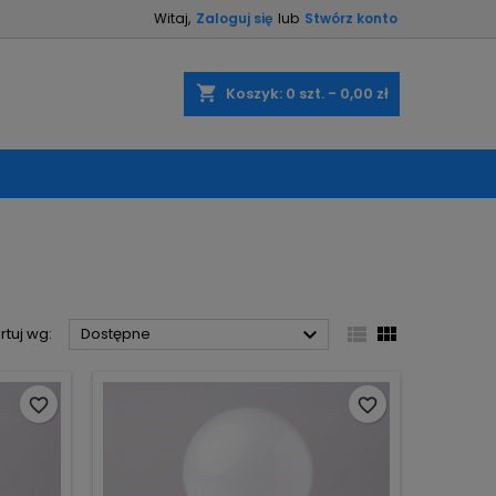
Witaj,
Zaloguj się
lub
Stwórz konto
×
×
×
×
shopping_cart
Koszyk:
0
szt. - 0,00 zł
)
ę
ń



rtuj wg:
Dostępne
favorite_border
favorite_border