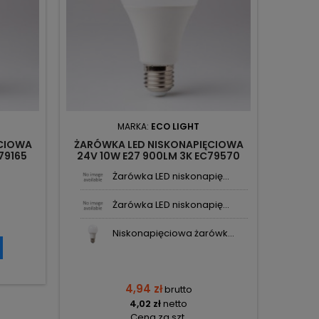
MARKA:
ECO LIGHT
ĘCIOWA
ŻARÓWKA LED NISKONAPIĘCIOWA
79165
24V 10W E27 900LM 3K EC79570
ECOLIGHT
Żarówka LED niskonapię...
Żarówka LED niskonapię...
Niskonapięciowa żarówk...
4,94 zł
brutto
4,02 zł
netto
Cena za szt.