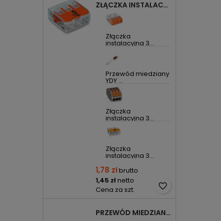
ZŁĄCZKA INSTALACYJNA 3X UNIWERSALNA COMPACT 221-413 WAGO
Złączka
instalacyjna 3...
Przewód miedziany
YDY ...
Złączka
instalacyjna 3...
Złączka
instalacyjna 3...
1,78 zł
brutto
1,45 zł
netto
favorite_border
Cena za szt.
PRZEWÓD MIEDZIANY YDYP DRUT 3X1,5MM2 ŻO 450/750V