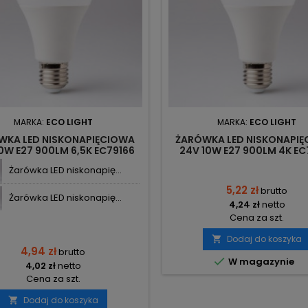
MARKA:
ECO LIGHT
MARKA:
ECO LIGHT
WKA LED NISKONAPIĘCIOWA
ŻARÓWKA LED NISKONAPI
0W E27 900LM 6,5K EC79166
24V 10W E27 900LM 4K EC
ECOLIGHT
ECOLIGHT
Żarówka LED niskonapię...
5,22 zł
brutto
Żarówka LED niskonapię...
4,24 zł
netto
Cena za szt.
Dodaj do koszyka

4,94 zł
brutto

W magazynie
4,02 zł
netto
Cena za szt.
Dodaj do koszyka
