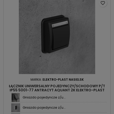
favorite_border
MARKA:
ELEKTRO-PLAST NASIELSK
ŁĄCZNIK UNIWERSALNY POJEDYNCZY/SCHODOWY P/T
IP55 5001-77 ANTRACYT AQUANT 2K ELEKTRO-PLAST
NASIELSK
Gniazdo pojedyncze z/u...
Gniazdo pojedyncze z/u...