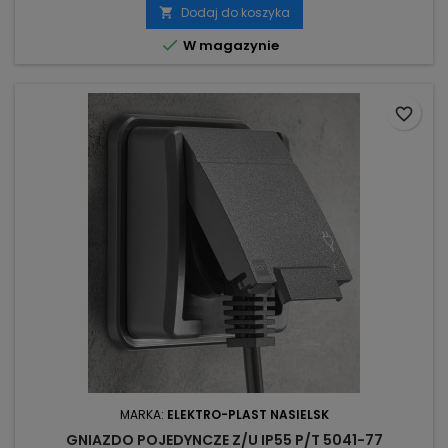
Dodaj do koszyka


W magazynie
favorite_border
MARKA:
ELEKTRO-PLAST NASIELSK
GNIAZDO POJEDYNCZE Z/U IP55 P/T 5041-77