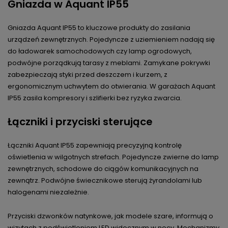
Gniazda w Aquant IP55
Gniazda Aquant IP55 to kluczowe produkty do zasilania
urządzeń zewnętrznych. Pojedyncze z uziemieniem nadają się
do ładowarek samochodowych czy lamp ogrodowych,
podwójne porządkują tarasy z meblami. Zamykane pokrywki
zabezpieczają styki przed deszczem i kurzem, z
ergonomicznym uchwytem do otwierania. W garażach Aquant
IP55 zasila kompresory i szlifierki bez ryzyka zwarcia.
Łączniki i przyciski sterujące
Łączniki Aquant IP55 zapewniają precyzyjną kontrolę
oświetlenia w wilgotnych strefach. Pojedyncze zwierne do lamp
zewnętrznych, schodowe do ciągów komunikacyjnych na
zewnątrz. Podwójne świecznikowe sterują żyrandolami lub
halogenami niezależnie.
Przyciski dzwonków natynkowe, jak modele szare, informują o
wizytach z podświetleniem LED widocznym w nocy. Mechanizmy