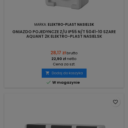
MARKA:
ELEKTRO-PLAST NASIELSK
GNIAZDO POJEDYNCZE Z/U IP55 N/T 5041-10 SZARE
AQUANT 2K ELEKTRO-PLAST NASIELSK
28,17 zł
brutto
22,90 zł
netto
Cena za szt.
Dodaj do koszyka


W magazynie
favorite_border