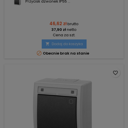
Przycisk dzwonek IP55 ...
46,62 zł
brutto
37,90 zł
netto
Cena za szt.
Dodaj do koszyka


Obecnie brak na stanie
favorite_border