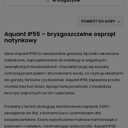

W magazynie
POWRÓT DO GÓRY

Aquant IP55 – bryzgoszczelne osprzęt
natynkowy
Seria Aquant IP55 to niezawodne gniazda, łączniki i akcesoria
natynkowe, zaprojektowane do instalacji w wilgotnych i
zewnętrznych środowiskach. Charakteryzują się wysoką
ochroną przed pyłem i strumieniami wody, co czyni je idealnymi
do garaży, tarasów czy łazienek. Aquant IP55 zapewnia prosty
montaż bez kuć ścian, łącząc funkcjonalność z trwałością
tworzyw odpornych na UV i uderzenia.
Produkty z tej linii obsługują standardowe napięcie 230V i
obciążenie do 16A, z bolcami Euro i uziemieniem dla
bezpieczeństwa. Szare wykończenie matowe harmonizuje z
betonem i metalem, minimalizując widoczność. Aquant IP55