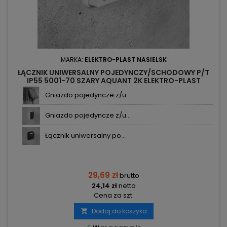
MARKA:
ELEKTRO-PLAST NASIELSK
ŁĄCZNIK UNIWERSALNY POJEDYNCZY/SCHODOWY P/T
IP55 5001-70 SZARY AQUANT 2K ELEKTRO-PLAST
NASIELSK
Gniazdo pojedyncze z/u...
Gniazdo pojedyncze z/u...
Łącznik uniwersalny po...
29,69 zł
brutto
24,14 zł
netto
Cena za szt.
Dodaj do koszyka
