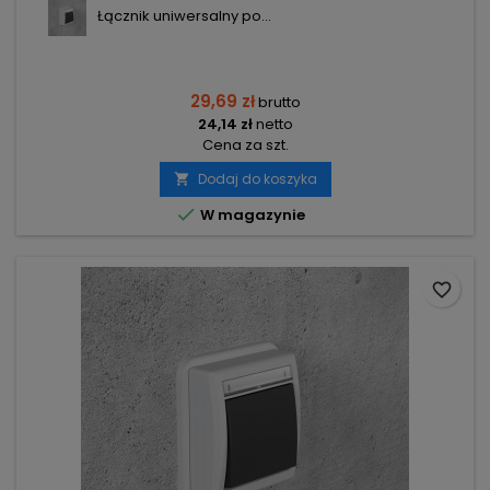
Łącznik uniwersalny po...
29,69 zł
brutto
24,14 zł
netto
Cena za szt.
Dodaj do koszyka


W magazynie
favorite_border