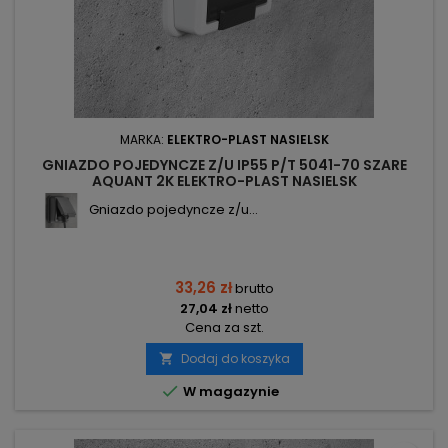
MARKA:
ELEKTRO-PLAST NASIELSK
GNIAZDO POJEDYNCZE Z/U IP55 P/T 5041-70 SZARE
AQUANT 2K ELEKTRO-PLAST NASIELSK
Gniazdo pojedyncze z/u...
33,26 zł
brutto
27,04 zł
netto
Cena za szt.
Dodaj do koszyka


W magazynie