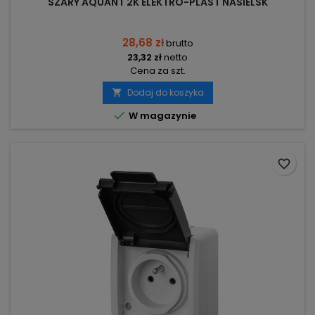
SZARY AQUANT 2K ELEKTRO-PLAST NASIELSK
28,68 zł
brutto
23,32 zł
netto
Cena za szt.
Dodaj do koszyka


W magazynie
favorite_border