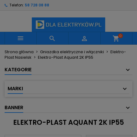
Telefon:
58 728 08 88
×
×
×
×
Moje listy życzeń
((modalTitle))
Utwórz listę życzeń
Zaloguj się
Utwórz nową listę
add_circle_outline
((confirmMessage))
Musisz być zalogowany by zapisać produkty na
Nazwa listy życzeń
swojej liście życzeń.
0



shopping_cart
((cancelText))
((modalDeleteText))
Strona główna
Gniazdka elektryczne i włączniki
Elektro-
Anuluj
Zaloguj się
Plast Nasielsk
Elektro-Plast Aquant 2K IP55
Anuluj
Utwórz listę życzeń
KATEGORIE
MARKI
BANNER
ELEKTRO-PLAST AQUANT 2K IP55