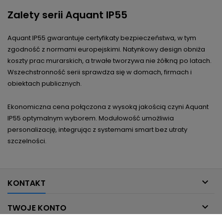
Zalety serii Aquant IP55
Aquant IP55 gwarantuje certyfikaty bezpieczeństwa, w tym
zgodność z normami europejskimi. Natynkowy design obniża
koszty prac murarskich, a trwałe tworzywa nie żółkną po latach.
Wszechstronność serii sprawdza się w domach, firmach i
obiektach publicznych.
Ekonomiczna cena połączona z wysoką jakością czyni Aquant
IP55 optymalnym wyborem. Modułowość umożliwia
personalizację, integrując z systemami smart bez utraty
szczelności.

KONTAKT

TWOJE KONTO