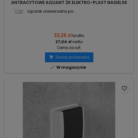
ANTRACYTOWE AQUANT 2K ELEKTRO-PLAST NASIELSK
Łącznik uniwersalny po...
33,26 zł
brutto
27,04 zł
netto
Cena za szt.
Dodaj do koszyka


W magazynie
favorite_border