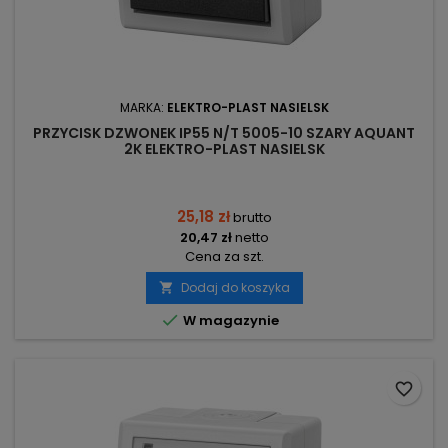
MARKA:
ELEKTRO-PLAST NASIELSK
PRZYCISK DZWONEK IP55 N/T 5005-10 SZARY AQUANT
2K ELEKTRO-PLAST NASIELSK
25,18 zł
brutto
20,47 zł
netto
Cena za szt.
Dodaj do koszyka


W magazynie
favorite_border