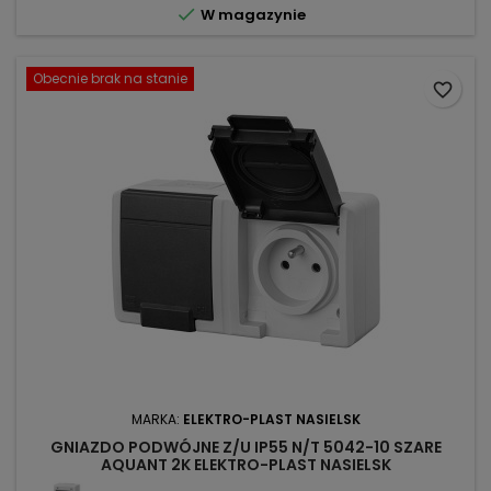

W magazynie
Obecnie brak na stanie
favorite_border
MARKA:
ELEKTRO-PLAST NASIELSK
GNIAZDO PODWÓJNE Z/U IP55 N/T 5042-10 SZARE
AQUANT 2K ELEKTRO-PLAST NASIELSK