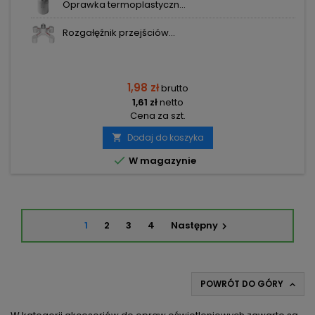
Oprawka termoplastyczn...
Rozgałęźnik przejściów...
1,98 zł
brutto
1,61 zł
netto
Cena za szt.
Dodaj do koszyka


W magazynie
1
2
3
4
Następny

POWRÓT DO GÓRY
