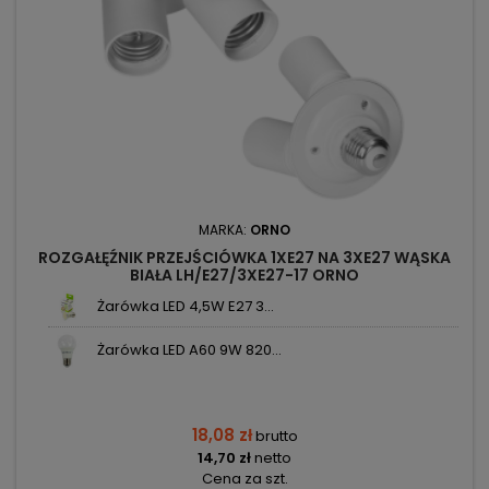
MARKA:
ORNO
ROZGAŁĘŹNIK PRZEJŚCIÓWKA 1XE27 NA 3XE27 WĄSKA
BIAŁA LH/E27/3XE27-17 ORNO
Żarówka LED 4,5W E27 3...
Żarówka LED A60 9W 820...
18,08 zł
brutto
14,70 zł
netto
Cena za szt.