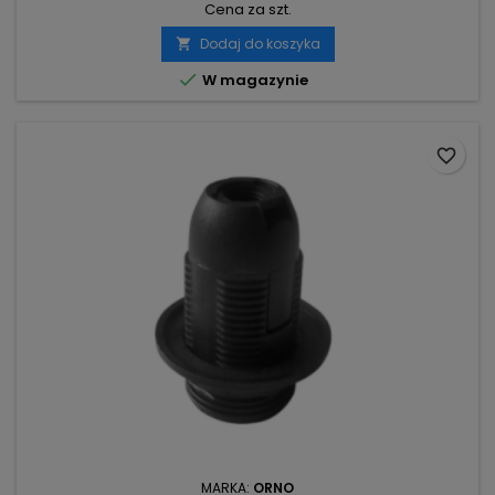
Cena za szt.
Dodaj do koszyka


W magazynie
favorite_border
MARKA:
ORNO