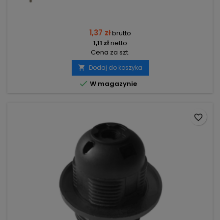
1,37 zł
brutto
1,11 zł
netto
Cena za szt.
Dodaj do koszyka


W magazynie
favorite_border