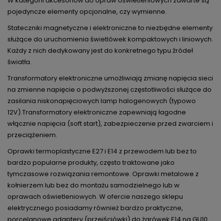
W kategorii akcesoriów do opraw oświetleniowych zawarte są
pojedyncze elementy opcjonalne, czy wymienne.
Stateczniki magnetyczne i elektroniczne to niezbędne elementy
służące do uruchomienia świetlówek kompaktowych i liniowych.
Każdy z nich dedykowany jest do konkretnego typu źródeł
światła.
Transformatory elektroniczne umożliwiają zmianę napięcia sieci
na zmienne napięcie o podwyższonej częstotliwości służące do
zasilania niskonapięciowych lamp halogenowych (typowo
12V).Transformatory elektroniczne zapewniają łagodne
włącznie napięcia (soft start), zabezpieczenie przed zwarciem i
przeciążeniem.
Oprawki termoplastyczne E27 i E14 z przewodem lub bez to
bardzo popularne produkty, często traktowane jako
tymczasowe rozwiązania remontowe. Oprawki metalowe z
kołnierzem lub bez do montażu samodzielnego lub w
oprawach oświetleniowych. W ofercie naszego sklepu
elektrycznego posiadamy również bardzo praktyczne,
porcelanowe adaptery (przejściówki) do żarówek E14 na GU10