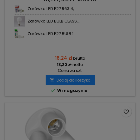
Żarówka LED E27 R63 4,...
Żarówka LED BULB CLASS...
Żarówka LED E27 BULB 1...
16,24 zł
brutto
13,20 zł
netto
Cena za szt.
Dodaj do koszyka


W magazynie
favorite_border