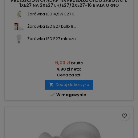
PRZEJŚCIÓWKA ADAPTER PRZEDŁUŻKA DO ŻARÓWKI Z
1XE27 NA 2XE27 LH/E27/2XE27-16 BIAŁA ORNO
Żarówka LED 4,5W E27 3...
Żarówka LED E27 bulb 8...
Żarówka LED E27 mleczn...
6,03 zł
brutto
4,90 zł
netto
Cena za szt.
Dodaj do koszyka


W magazynie
favorite_border