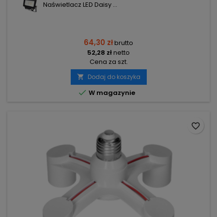
Naświetlacz LED Daisy ...
64,30 zł
brutto
52,28 zł
netto
Cena za szt.
Dodaj do koszyka


W magazynie
favorite_border