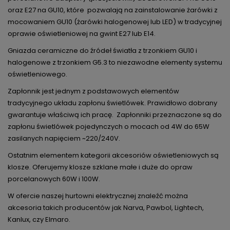
oraz E27 na GU10, które pozwalają na zainstalowanie żarówki z
mocowaniem GU10 (żarówki halogenowej lub LED) w tradycyjnej
oprawie oświetleniowej na gwint E27 lub E14.
Gniazda ceramiczne do źródeł światła z trzonkiem GU10 i
halogenowe z trzonkiem G5.3 to niezawodne elementy systemu
oświetleniowego.
Zapłonnik jest jednym z podstawowych elementów
tradycyjnego układu zapłonu świetlówek. Prawidłowo dobrany
gwarantuje właściwą ich pracę. Zapłonniki przeznaczone są do
zapłonu świetlówek pojedynczych o mocach od 4W do 65W
zasilanych napięciem ~220/240V.
Ostatnim elementem kategorii akcesoriów oświetleniowych są
klosze. Oferujemy klosze szklane małe i duże do opraw
porcelanowych 60W i 100W.
W ofercie naszej hurtowni elektrycznej znaleźć można
akcesoria takich producentów jak Narva, Pawbol, Lightech,
Kanlux, czy Elmaro.