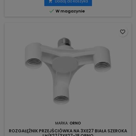
Dodaj do koszyka


W magazynie
favorite_border
MARKA:
ORNO
ROZGAŁĘŹNIK PRZEJŚCIÓWKA NA 3XE27 BIAŁA SZEROKA
LH/E27/3XE27-18 ORNO