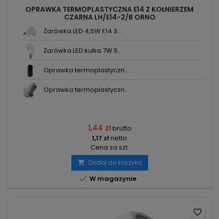
OPRAWKA TERMOPLASTYCZNA E14 Z KOŁNIERZEM
CZARNA LH/E14-2/B ORNO
Żarówka LED 4,5W E14 3...
Żarówka LED kulka 7W 5...
Oprawka termoplastyczn...
Oprawka termoplastyczn...
1,44 zł
brutto
1,17 zł
netto
Cena za szt.
Dodaj do koszyka


W magazynie
favorite_border