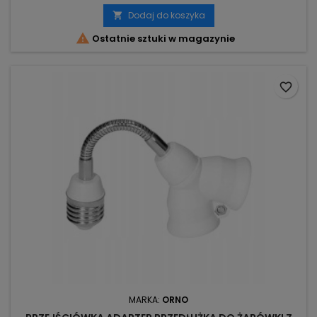
Dodaj do koszyka


Ostatnie sztuki w magazynie
favorite_border
MARKA:
ORNO