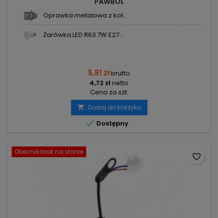
PAWBOL
Oprawka metalowa z koł...
Żarówka LED R63 7W E27...
5,81 zł
brutto
4,72 zł
netto
Cena za szt.
Dodaj do koszyka


Dostępny
Obecnie brak na stanie
favorite_border