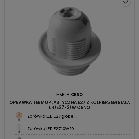
favorite_border
MARKA:
ORNO
OPRAWKA TERMOPLASTYCZNA E27 Z KOŁNIERZEM BIAŁA
LH/E27-2/W ORNO
Żarówka LED E27 globe ...
Żarówka LED E27 10W 10...