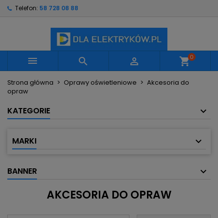
Telefon:
58 728 08 88
×
×
×
×
Moje listy życzeń
((modalTitle))
Utwórz listę życzeń
Zaloguj się
Utwórz nową listę
add_circle_outline
((confirmMessage))
Musisz być zalogowany by zapisać produkty na
Nazwa listy życzeń
swojej liście życzeń.
0



shopping_cart
((cancelText))
((modalDeleteText))
Strona główna
Oprawy oświetleniowe
Akcesoria do
Anuluj
Zaloguj się
opraw
Anuluj
Utwórz listę życzeń
KATEGORIE
MARKI
BANNER
AKCESORIA DO OPRAW