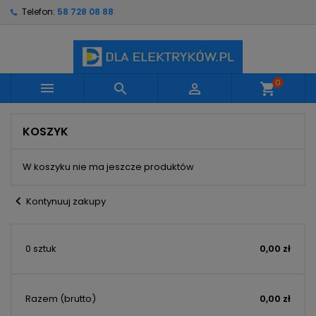
Telefon:
58 728 08 88
×
×
×
×
Moje listy życzeń
((modalTitle))
Utwórz listę życzeń
Zaloguj się
Utwórz nową listę
add_circle_outline
((confirmMessage))
Musisz być zalogowany by zapisać produkty na
Nazwa listy życzeń
swojej liście życzeń.
0



shopping_cart
((cancelText))
((modalDeleteText))
Anuluj
Zaloguj się
KOSZYK
Anuluj
Utwórz listę życzeń
W koszyku nie ma jeszcze produktów
chevron_left
Kontynuuj zakupy
0 sztuk
0,00 zł
Razem
(brutto)
0,00 zł