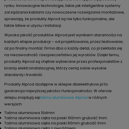
rynku. Innowacyjne technologie, takie jak inteligentne systemy
zarządzania kablami czy nowoczesne rozwiązania montażowe,
sprawiają, że produkty Alprod są nie tylko funkcjonalne, ale
także łatwe w użyciu i instalacji.
Wysoka jakość produktów Alprod jest wynikiem staranności na
każdym etapie produkcji – od projektowania, przez testowanie,
aż po finalny montaż. Firma dba o każdy detal, co przekłada się
na niezawodność i bezpieczeństwo jej wyrobów. Dzięki temu,
produkty Alprod są chętnie wybierane przez profesjonalistów z
branży elektroinstalacyjnej, którzy cenią sobie wysokie
standardy i trwałość.
Produkty Alprod dostępne w sklepie dlaelektrykow.pl to
gwarancja najwyższej jakości i funkcjonalności. W ofercie
sklepu znajdują się
taśmy aluminiowe Alprod
w różnych
wersjach:
Taśma aluminiowa 10x1mm
Taśma aluminiowa cięta na paski 100mm grubość 1mm
Taśma aluminiowa cięta na paski 60mm grubość 1mm
Taśma aluminiowa cięta z gwoździem