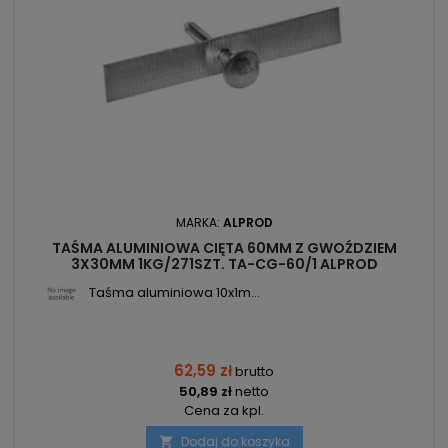
MARKA:
ALPROD
TAŚMA ALUMINIOWA CIĘTA 60MM Z GWOŹDZIEM
3X30MM 1KG/271SZT. TA-CG-60/1 ALPROD
Taśma aluminiowa 10x1m...
62,59 zł
brutto
50,89 zł
netto
Cena za kpl.
Dodaj do koszyka
