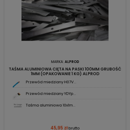
MARKA:
ALPROD
TAŚMA ALUMINIOWA CIĘTA NA PASKI 100MM GRUBOŚĆ
1MM (OPAKOWANIE 1 KG) ALPROD
Przewód miedziany H07V...
Przewód miedziany YDYp...
Taśma aluminiowa 10x1m...
45,95 zł
brutto