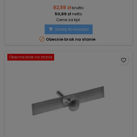
62,59 zł
brutto
50,89 zł
netto
Cena za kpl.
Dodaj do koszyka


Obecnie brak na stanie
Obecnie brak na stanie
favorite_border