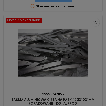

Obecnie brak na stanie
Obecnie brak na stanie
favorite_border
MARKA:
ALPROD
TAŚMA ALUMINIOWA CIĘTA NA PASKI 120X10X1MM
(OPAKOWANIE 1 KG) ALPROD