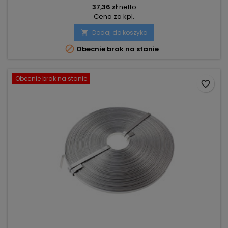
37,36 zł
netto
Cena za kpl.
Dodaj do koszyka


Obecnie brak na stanie
Obecnie brak na stanie
favorite_border