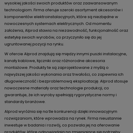
wysokiej jakości swoich produktów oraz zaawansowanym
technologiom. Firma oferuje szeroki asortyment akcesoriów i
komponentów elektroinstalacyjnych, które są niezbędne w
nowoczesnych systemach elektrycznych. Od momentu
założenia, Alprod stawia na niezawodność, funkcjonalność oraz
estetykę swoich wyrobów, co przyczyniło się do jej
ugruntowanej pozycji na rynku.
W ofercie Alprod znajdują się między innymi puszki instalacyjne,
kanały kablowe, łączniki oraz różnorodne akcesoria
montażowe. Produkty te są zaprojektowane z myślą o
najwyższej jakości wykonania oraz trwałości, co zapewnia ich
długowieczność i bezproblemową eksploatację. Alprod stosuje
nowoczesne materiały oraz technologie produkcji, co
gwarantuje, że ich wyroby spełniają rygorystyczne normy i
standardy branżowe.
Alprod wyróżnia się na tle konkurencji dzięki innowacyjnym
rozwiązaniom, które wprowadza na rynek. Firma nieustannie
inwestuje w badania i rozwój, co pozwala jej na oferowanie
produktów, które odpowiadają na zmieniające się potrzeby