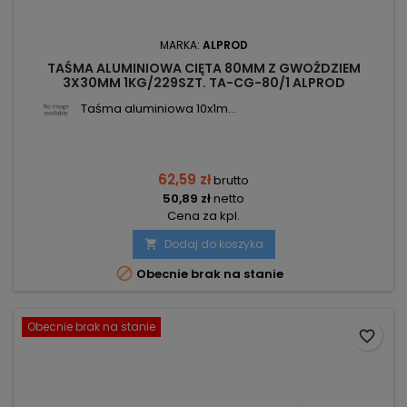
MARKA:
ALPROD
TAŚMA ALUMINIOWA CIĘTA 80MM Z GWOŹDZIEM
3X30MM 1KG/229SZT. TA-CG-80/1 ALPROD
Taśma aluminiowa 10x1m...
62,59 zł
brutto
50,89 zł
netto
Cena za kpl.
Dodaj do koszyka


Obecnie brak na stanie
Obecnie brak na stanie
favorite_border