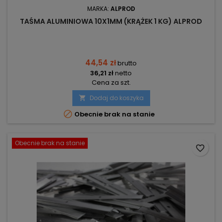
MARKA:
ALPROD
TAŚMA ALUMINIOWA 10X1MM (KRĄŻEK 1 KG) ALPROD
44,54 zł
brutto
36,21 zł
netto
Cena za szt.
Dodaj do koszyka


Obecnie brak na stanie
Obecnie brak na stanie
favorite_border