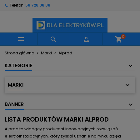
Telefon:
58 728 08 88
×
×
×
×
Moje listy życzeń
((modalTitle))
Utwórz listę życzeń
Zaloguj się
Utwórz nową listę
add_circle_outline
((confirmMessage))
Musisz być zalogowany by zapisać produkty na
Nazwa listy życzeń
swojej liście życzeń.
0



shopping_cart
((cancelText))
((modalDeleteText))
Strona główna
Marki
Alprod
Anuluj
Zaloguj się
Anuluj
Utwórz listę życzeń
KATEGORIE
MARKI
BANNER
LISTA PRODUKTÓW MARKI ALPROD
Alprod to wiodący producent innowacyjnych rozwiązań
elektroinstalacyjnych, który zyskał uznanie na rynku dzięki