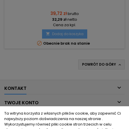
39,72 zł
brutto
32,29 zł
netto
Cena za kpl.
Dodaj do koszyka


Obecnie brak na stanie
POWRÓT DO GÓRY


KONTAKT

TWOJE KONTO
Ta witryna korzysta z własnych plików cookie, aby zapewnić Ci

INFORMACJE DLA CIEBIE
najwyższy poziom doświadczenia na naszej stronie .
Wykorzystujemy również pliki cookie stron trzecich w celu