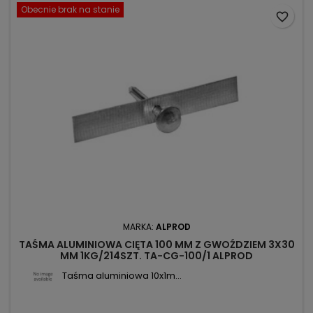
Obecnie brak na stanie
favorite_border
MARKA:
ALPROD
TAŚMA ALUMINIOWA CIĘTA 100 MM Z GWOŹDZIEM 3X30
MM 1KG/214SZT. TA-CG-100/1 ALPROD
Taśma aluminiowa 10x1m...