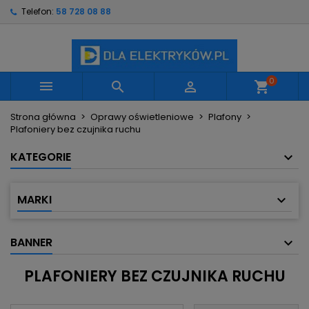
Telefon:
58 728 08 88
×
×
×
×
Moje listy życzeń
((modalTitle))
Utwórz listę życzeń
Zaloguj się
Utwórz nową listę
add_circle_outline
((confirmMessage))
Musisz być zalogowany by zapisać produkty na
Nazwa listy życzeń
swojej liście życzeń.
0



shopping_cart
((cancelText))
((modalDeleteText))
Strona główna
Oprawy oświetleniowe
Plafony
Anuluj
Zaloguj się
Plafoniery bez czujnika ruchu
Anuluj
Utwórz listę życzeń
KATEGORIE
MARKI
BANNER
PLAFONIERY BEZ CZUJNIKA RUCHU