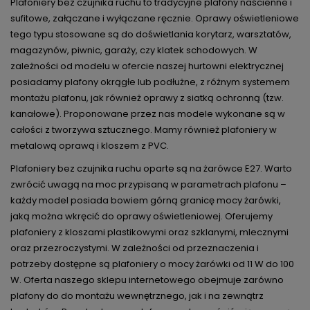
Plafoniery bez czujnika ruchu to tradycyjne plafony naścienne i
sufitowe, załączane i wyłączane ręcznie. Oprawy oświetleniowe
tego typu stosowane są do doświetlania korytarz, warsztatów,
magazynów, piwnic, garaży, czy klatek schodowych. W
zależności od modelu w ofercie naszej hurtowni elektrycznej
posiadamy plafony okrągłe lub podłużne, z różnym systemem
montażu plafonu, jak również oprawy z siatką ochronną (tzw.
kanałowe). Proponowane przez nas modele wykonane są w
całości z tworzywa sztucznego. Mamy również plafoniery w
metalową oprawą i kloszem z PVC.
Plafoniery bez czujnika ruchu oparte są na żarówce E27. Warto
zwrócić uwagą na moc przypisaną w parametrach plafonu –
każdy model posiada bowiem górną granicę mocy żarówki,
jaką można wkręcić do oprawy oświetleniowej. Oferujemy
plafoniery z kloszami plastikowymi oraz szklanymi, mlecznymi
oraz przezroczystymi. W zależności od przeznaczenia i
potrzeby dostępne są plafoniery o mocy żarówki od 11 W do 100
W. Oferta naszego sklepu internetowego obejmuje zarówno
plafony do do montażu wewnętrznego, jak i na zewnątrz