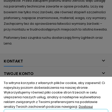
budynków. Przed zakupem plafonu warto zwrócić więc uwagę
na parametry techniczne zawarte w opisie produktu. Liczy się
bowiem nie tylko moc żarówki, ale również stopień szczelności
plafoniery, napięcie znamionowe, materiał, waga, czy wymiary.
Zachęcamy tez do sprawdzenia łatwości wymiany żarówki –
przy montażu w trudnodostępnych miejscach to istotna kwestia.
Plafoniery bez czujnika ruchu dostarczają firmy Lightech oraz
Lena.

KONTAKT

TWOJE KONTO
Ta witryna korzysta z własnych plików cookie, aby zapewnić Ci

INFORMACJE DLA CIEBIE
najwyższy poziom doświadczenia na naszej stronie .
Wykorzystujemy również pliki cookie stron trzecich w celu
ulepszenia naszych usług, analizy a nastepnie wyświetlania

PRODUKTY
reklam związanych z Twoimi preferencjami na podstawie
analizy Twoich zachowań podczas nawigacji.
Dostosuj