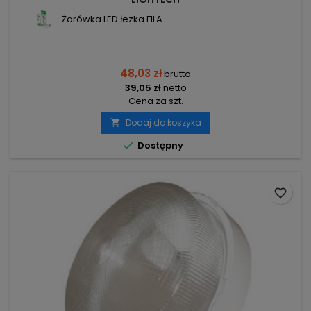
Żarówka LED łezka FILA...
48,03 zł
brutto
39,05 zł
netto
Cena za szt.
Dodaj do koszyka


Dostępny
favorite_border