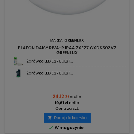
MARKA:
GREENLUX
PLAFON DAISY RIVA-R IP44 2XE27 GXDS303V2
GREENLUX
Żarówka LED E27 BULB 1...
Żarówka LED E27 BULB 1...
24,12 zł
brutto
19,61 zł
netto
Cena za szt.
Dodaj do koszyka


W magazynie