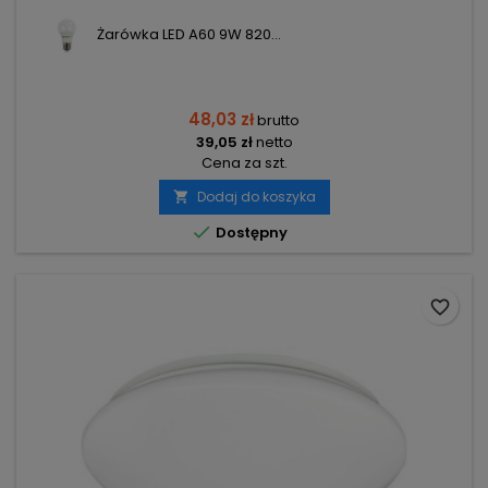
Żarówka LED A60 9W 820...
48,03 zł
brutto
39,05 zł
netto
Cena za szt.
Dodaj do koszyka


Dostępny
favorite_border