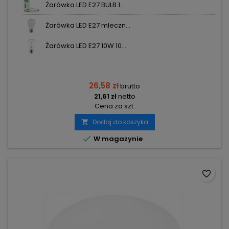
Żarówka LED E27 BULB 1...
Żarówka LED E27 mleczn...
Żarówka LED E27 10W 10...
26,58 zł
brutto
21,61 zł
netto
Cena za szt.
Dodaj do koszyka


W magazynie
favorite_border