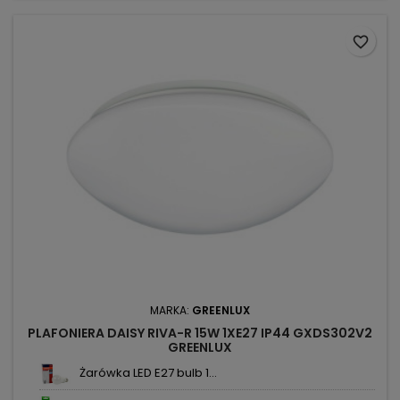
favorite_border
MARKA:
GREENLUX
PLAFONIERA DAISY RIVA-R 15W 1XE27 IP44 GXDS302V2
GREENLUX
Żarówka LED E27 bulb 1...