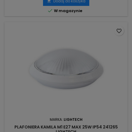
Dodaj do koszyka


W magazynie
favorite_border
MARKA:
LIGHTECH
PLAFONIERA KAMILA M1 E27 MAX 25W IP54 241265
LIGHTECH