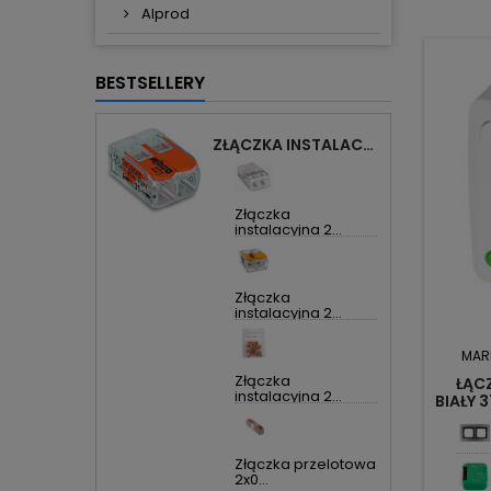
Alprod
BESTSELLERY
ZŁĄCZKA INSTALACYJNA 2X UNIWERSALNA COMPACT 221-412 WAGO
Złączka
instalacyjna 2...
Złączka
instalacyjna 2...
MAR
Złączka
ŁĄC
instalacyjna 2...
BIAŁY 
Złączka przelotowa
2x0...