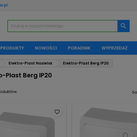
w.pl
oje listy życzeń
(modalTitle))
twórz listę życzeń
aloguj się

Utwórz nową listę
confirmMessage))
sisz być zalogowany by zapisać produkty na swojej liście życzeń.
zwa listy życzeń
 PRODUKTY
NOWOŚCI
PORADNIK
WYPRZEDAŻ
((cancelText))
Anuluj
((modalDeleteText)
Zaloguj si
Elektro-Plast Nasielsk
Elektro-Plast Berg IP20
Anuluj
Utwórz listę życze
o-Plast Berg IP20
roduktów.
So
favorite_border