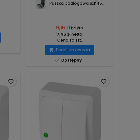
Puszka podłogowa 6xK45...
9,16 zł
brutto
7,45 zł
netto
Cena za szt.
Dodaj do koszyka


Dostępny
favorite_border
favorite_border