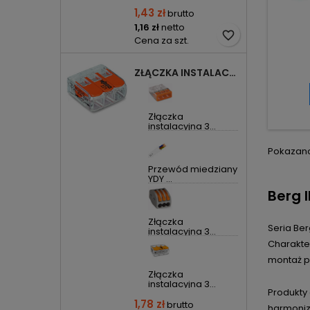
1,43 zł
brutto
1,16 zł
netto
favorite_border
Cena za szt.
ZŁĄCZKA INSTALACYJNA 3X UNIWERSALNA COMPACT 221-413 WAGO
Złączka
instalacyjna 3...
Pokazano 
Przewód miedziany
YDY ...
Berg 
Złączka
Seria Be
instalacyjna 3...
Charakter
montaż p
Złączka
instalacyjna 3...
Produkty
1,78 zł
brutto
harmoniz