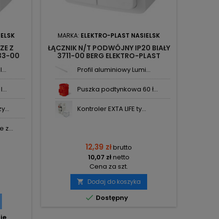
IELSK
MARKA:
ELEKTRO-PLAST NASIELSK
ZE Z
ŁĄCZNIK N/T PODWÓJNY IP20 BIAŁY
733-00
3711-00 BERG ELEKTRO-PLAST
IELSK
NASIELSK
...
Profil aluminiowy Lumi...
...
Puszka podtynkowa 60 ł...
...
Kontroler EXTA LIFE ty...
 z...
12,39 zł
brutto
10,07 zł
netto
Cena za szt.
Dodaj do koszyka


Dostępny
ie