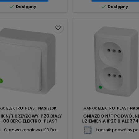


Dostępny
Dostępny
favorite_border
KA:
ELEKTRO-PLAST NASIELSK
MARKA:
ELEKTRO-PLAST NAS
IK N/T KRZYŻOWY IP20 BIAŁY
GNIAZDO N/T PODWÓJNE
5-00 BERG ELEKTRO-PLAST
UZIEMIENIA IP20 BIAŁE 37
NASIELSK
BERG ELEKTRO-PLAST NAS
Oprawa kanałowa LED Da...
Łącznik podwójny po