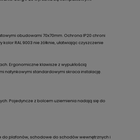
adratowymi obudowami 70x70mm. Ochrona IP20 chroni
y kolor RAL 9003 nie żółknie, ułatwiając czyszczenie
tach. Ergonomiczne klawisze z wypukłością
mi natynkowymi standardowymi skraca instalację.
ch. Pojedyncze z bolcem uziemienia nadają się do
erne do plafonów, schodowe do schodów wewnętrznych i