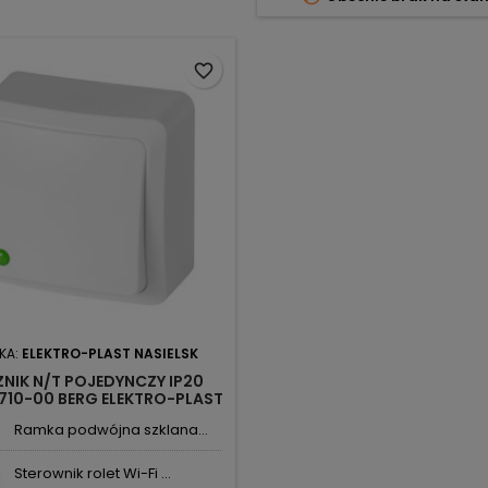
favorite_border
KA:
ELEKTRO-PLAST NASIELSK
ZNIK N/T POJEDYNCZY IP20
3710-00 BERG ELEKTRO-PLAST
NASIELSK
Ramka podwójna szklana...
Sterownik rolet Wi-Fi ...