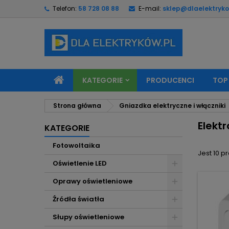
Telefon:
58 728 08 88
E-mail:
sklep@dlaelektryko
M
(
U
Z
add_circle_outline
((
Mu
Na
KATEGORIE
PRODUCENCI
TOP
Strona główna
Gniazdka elektryczne i włączniki
Elektr
KATEGORIE
Fotowoltaika
Jest 10 p
Oświetlenie LED
Oprawy oświetleniowe
Źródła światła
Słupy oświetleniowe