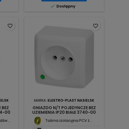

Dostępny
favorite_border
favorite_border
IELSK
MARKA:
ELEKTRO-PLAST NASIELSK
 BEZ
GNIAZDO N/T POJEDYNCZE BEZ
44-00
UZIEMIENIA IP20 BIAŁE 3740-00
IELSK
BERG ELEKTRO-PLAST NASIELSK
dśw...
Taśma izolacyjna PCV ż...