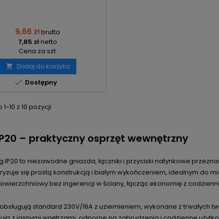
9,66 zł
brutto
7,85 zł
netto
Cena za szt.
Dodaj do koszyka


Dostępny
1-10 z 10 pozycji
IP20 – praktyczny osprzęt wewnętrzny
rg IP20 to niezawodne gniazda, łączniki i przyciski natynkowe prze
yzuje się prostą konstrukcją i białym wykończeniem, idealnym do mie
owierzchniowy bez ingerencji w ściany, łącząc ekonomię z codzienn
 obsługują standard 230V/16A z uziemieniem, wykonane z trwałych t
ują z jasnymi wnętrzami, odporne na zabrudzenia i codzienne użytk