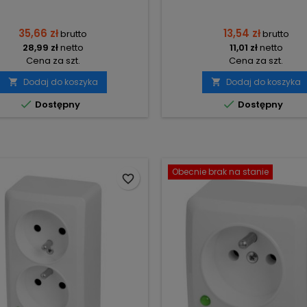
35,66 zł
13,54 zł
brutto
brutto
28,99 zł
netto
11,01 zł
netto
Cena za szt.
Cena za szt.
Dodaj do koszyka
Dodaj do koszyka




Dostępny
Dostępny
Obecnie brak na stanie
favorite_border