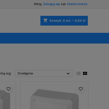
Witaj,
Zaloguj się
lub
Stwórz konto
×
×
×
×
shopping_cart
Koszyk:
0
szt. - 0,00 zł
)
ę
ń



rtuj wg:
Dostępne
favorite_border
favorite_border