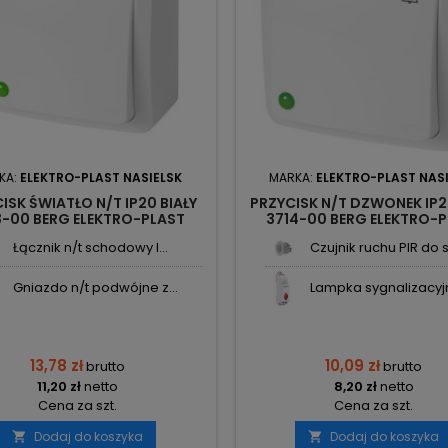
KA:
ELEKTRO-PLAST NASIELSK
MARKA:
ELEKTRO-PLAST NAS
ISK ŚWIATŁO N/T IP20 BIAŁY
PRZYCISK N/T DZWONEK IP2
3-00 BERG ELEKTRO-PLAST
3714-00 BERG ELEKTRO-
NASIELSK
NASIELSK
Łącznik n/t schodowy I...
Czujnik ruchu PIR do s.
Gniazdo n/t podwójne z...
Lampka sygnalizacyjna
13,78 zł
10,09 zł
brutto
brutto
11,20 zł
netto
8,20 zł
netto
Cena za szt.
Cena za szt.
Dodaj do koszyka
Dodaj do koszyka

