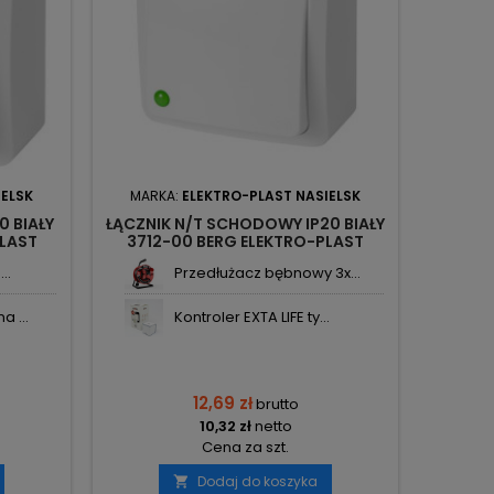
IELSK
MARKA:
ELEKTRO-PLAST NASIELSK
0 BIAŁY
ŁĄCZNIK N/T SCHODOWY IP20 BIAŁY
PLAST
3712-00 BERG ELEKTRO-PLAST
NASIELSK
..
Przedłużacz bębnowy 3x...
 ...
Kontroler EXTA LIFE ty...
12,69 zł
brutto
10,32 zł
netto
Cena za szt.
Dodaj do koszyka
