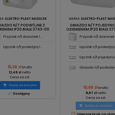
KA:
ELEKTRO-PLAST NASIELSK
MARKA:
ELEKTRO-PLAST NAS
IAZDO N/T PODWÓJNE Z
GNIAZDO N/T POJEDYNC
MIENIEM IP20 BIAŁE 3743-00
UZIEMIENIEM IP20 BIAŁE 3
 ELEKTRO-PLAST NASIELSK
BERG ELEKTRO-PLAST NAS
Przycisk n/t dzwonek I...
Przycisk n/t dzwonek I
Łącznik n/t podwójny I...
Łącznik n/t podwójny I
Łącznik n/t pojedynczy
15,36 zł
brutto
Gniazdo n/t podwójne
12,49 zł
netto
Cena za szt.
Dodaj do koszyka

10,66 zł
brutto
8,67 zł
netto

Dostępny
Cena za szt.
Dodaj do koszyka


Obecnie brak na stan