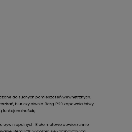
znaczone do suchych pomieszczeń wewnętrznych.
szkań, biur czy piwnic. Berg IP20 zapewnia łatwy
ą funkcjonalnością.
worzyw niepalnych. Białe matowe powierzchnie
owanie. Berg IP20 wyróżnia się kompaktowymi