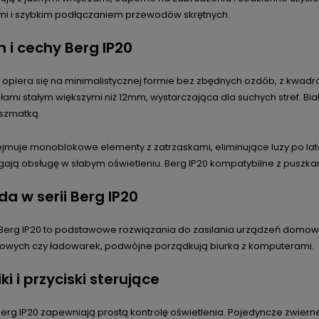
i i szybkim podłączaniem przewodów skrętnych.
n i cechy Berg IP20
0 opiera się na minimalistycznej formie bez zbędnych ozdób, z kw
łami stałym większymi niż 12mm, wystarczająca dla suchych stref. Biał
 szmatką.
ejmuje monoblokowe elementy z zatrzaskami, eliminujące luzy po la
ją obsługę w słabym oświetleniu. Berg IP20 kompatybilne z puszka
da w serii Berg IP20
Berg IP20 to podstawowe rozwiązania do zasilania urządzeń domowy
łowych czy ładowarek, podwójne porządkują biurka z komputerami.
ki i przyciski sterujące
 Berg IP20 zapewniają prostą kontrolę oświetlenia. Pojedyncze zwi