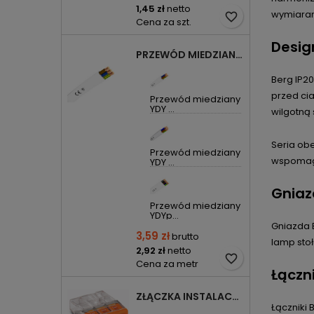
1,45 zł
netto
wymiaram
favorite_border
Cena za szt.
Desig
PRZEWÓD MIEDZIANY YDYP DRUT 3X1,5MM2 ŻO 450/750V
Berg IP2
przed cia
Przewód miedziany
YDY ...
wilgotną
Seria ob
Przewód miedziany
wspomaga
YDY ...
Gniaz
Przewód miedziany
YDYp...
Gniazda 
3,59 zł
brutto
lamp sto
2,92 zł
netto
favorite_border
Cena za metr
Łączni
ZŁĄCZKA INSTALACYJNA 3X COMPACT POMARAŃCZOWA 2273-203 WAGO
Łączniki