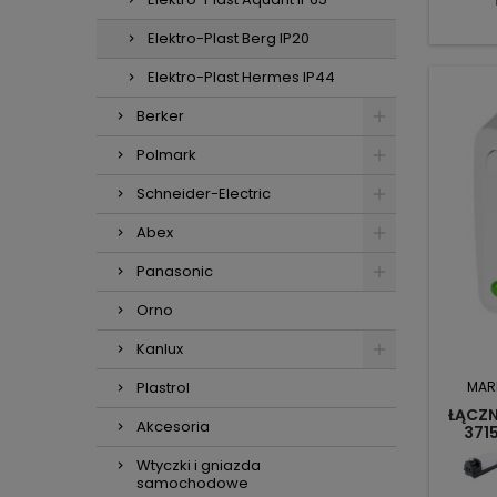
Elektro-Plast Berg IP20
Elektro-Plast Hermes IP44
Berker
Polmark
Schneider-Electric
Abex
Panasonic
Orno
Kanlux
Plastrol
MAR
ŁĄCZN
Akcesoria
371
Wtyczki i gniazda
samochodowe