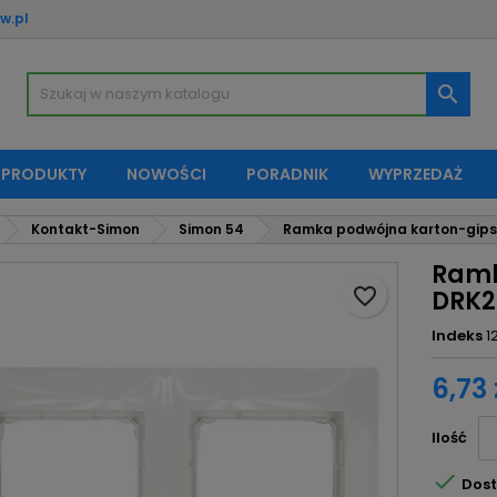
w.pl
oje listy życzeń
twórz listę życzeń
aloguj się

Utwórz nową listę
sisz być zalogowany by zapisać produkty na swojej liście życzeń.
zwa listy życzeń
 PRODUKTY
NOWOŚCI
PORADNIK
WYPRZEDAŻ
Anuluj
Zaloguj si
Kontakt-Simon
Simon 54
Ramka podwójna karton-gips 
Anuluj
Utwórz listę życze
Ramk
favorite_border
DRK2
Indeks
1
6,73 
Ilość

Dost