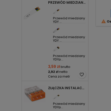
PRZEWÓD MIEDZIANY YDYP DRUT 3X1,5MM2 ŻO 450/750V
Przewód miedziany

Os
YDY ...
Przewód miedziany
YDY ...
Przewód miedziany
YDYp...
3,59 zł
brutto
2,92 zł
netto
favorite_border
Cena za metr
ZŁĄCZKA INSTALACYJNA 3X COMPACT POMARAŃCZOWA 2273-203 WAGO
Przewód miedziany
YDYp...