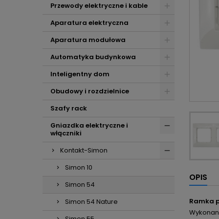
Przewody elektryczne i kable
Aparatura elektryczna
Aparatura modułowa
Automatyka budynkowa
Inteligentny dom
Obudowy i rozdzielnice
Szafy rack
Gniazdka elektryczne i
włączniki
Kontakt-Simon
Simon 10
OPIS
Simon 54
Ramka p
Simon 54 Nature
Wykonana 
Simon 55