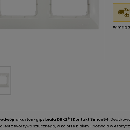
Za
🚚
dzi
W maga
odwójna karton-gips biała DRK2/11 Kontakt Simon54
. Dedykowa
jest z tworzywa sztucznego, w kolorze białym - pozwala w estetyczn