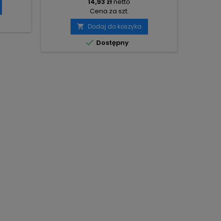
14,93 zł
netto
Cena za szt.
Dodaj do koszyka


Dostępny