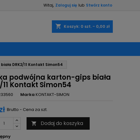
Witaj,
Zaloguj się
lub
Stwórz konto
×
×
×
shopping_cart
Koszyk:
0
szt. - 0,00 zł
ę
biała DRK2/11 Kontakt Simon54
ń
a podwójna karton-gips biała
/11 Kontakt Simon54
233560
Marka
KONTAKT-SIMON
zł
Brutto - Cena za szt.
Dodaj do koszyka

ępny