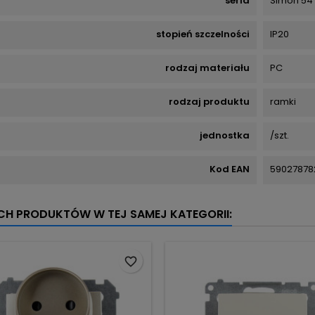
seria
Simon 54
stopień szczelności
IP20
rodzaj materiału
PC
rodzaj produktu
ramki
jednostka
/szt.
Kod EAN
59027878
YCH PRODUKTÓW W TEJ SAMEJ KATEGORII:
favorite_border