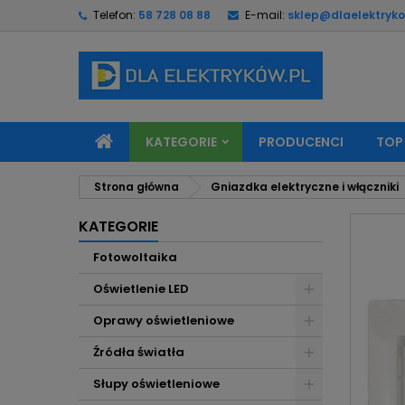
Telefon:
58 728 08 88
E-mail:
sklep@dlaelektryko
M
U
Z
add_circle_outline
Mu
Na
KATEGORIE
PRODUCENCI
TOP
Strona główna
Gniazdka elektryczne i włączniki
KATEGORIE
Fotowoltaika
Oświetlenie LED
Oprawy oświetleniowe
Źródła światła
Słupy oświetleniowe