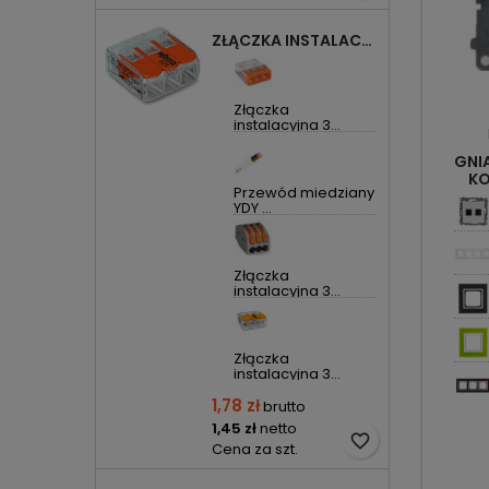
ZŁĄCZKA INSTALACYJNA 3X UNIWERSALNA COMPACT 221-413 WAGO
Złączka
instalacyjna 3...
GNI
KO
Przewód miedziany
YDY ...
Złączka
instalacyjna 3...
Złączka
instalacyjna 3...
1,78 zł
brutto
1,45 zł
netto
favorite_border
Cena za szt.