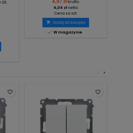
4,97 zł
brutto
25...
4,04 zł
netto
Cena za szt.
Dodaj do koszyka


W magazynie
<
>
favorite_border
favorite_border