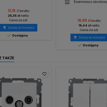
Ściemniacz obrotowy 
31,18 zł
brutto
25,35 zł
netto
Cena za szt.
18,99 zł
brutto
15,44 zł
netto
Dodaj do koszyka

Cena za szt.

Dostępny
Dodaj do koszyka


Dostępny
 TAKŻE
favorite_border