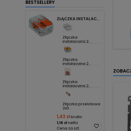
BESTSELLERY
ZŁĄCZKA INSTALACYJNA 2X UNIWERSALNA COMPACT 221-412 WAGO
Złączka
instalacyjna 2...
Złączka
instalacyjna 2...
ZOBACZ
Złączka
instalacyjna 2...
Złączka przelotowa
2x0...
1,43 zł
brutto
1,16 zł
netto
favorite_border
Cena za szt.