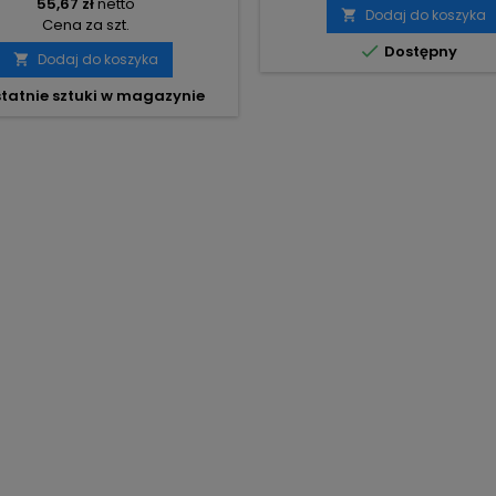
55,67 zł
netto
Dodaj do koszyka

Cena za szt.

Dostępny
Dodaj do koszyka

tatnie sztuki w magazynie