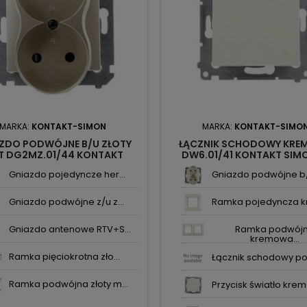
MARKA:
KONTAKT-SIMON
MARKA:
KONTAKT-SIMO
ZDO PODWÓJNE B/U ZŁOTY
ŁĄCZNIK SCHODOWY KRE
T DG2MZ.01/44 KONTAKT
DW6.01/41 KONTAKT SIM
SIMON54
Gniazdo pojedyncze her...
Gniazdo podwójne b/u
Gniazdo podwójne z/u z...
Ramka pojedyncza kr
Gniazdo antenowe RTV+S...
Ramka podwój
kremowa...
Ramka pięciokrotna zło...
Łącznik schodowy po
Ramka podwójna złoty m...
Przycisk światło kremo