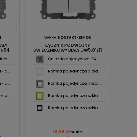
N
MARKA:
KONTAKT-SIMON
M
AŁY
ŁĄCZNIK PODWÓJNY
ON54
ŚWIECZNIKOWY BIAŁY DW5.01/11
PODŚW
SIMON54 KONTAKT-SIMON
ła...
Gniazdo pojedyncze IP4...
la...
Ramka pojedyncza biała...
la...
Ramka pojedyncza metal...
la...
Ramka pojedyncza szkla...
Ramka pojedyncza szkla...
18,36 zł
brutto