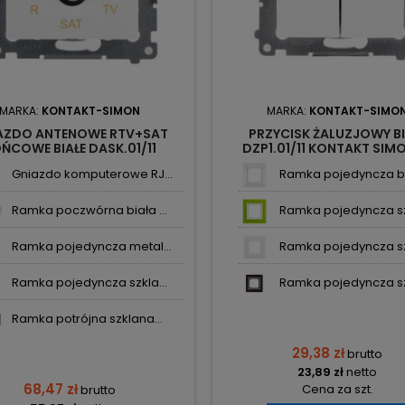
MARKA:
KONTAKT-SIMON
MARKA:
KONTAKT-SIMO
AZDO ANTENOWE RTV+SAT
PRZYCISK ŻALUZJOWY BI
ŃCOWE BIAŁE DASK.01/11
DZP1.01/11 KONTAKT SIM
KONTAKT SIMON54
Gniazdo komputerowe RJ...
Ramka pojedyncza bia
Ramka poczwórna biała ...
Ramka pojedyncza szk
Ramka pojedyncza metal...
Ramka pojedyncza szk
Ramka pojedyncza szkla...
Ramka pojedyncza szk
Ramka potrójna szklana...
29,38 zł
brutto
23,89 zł
netto
68,47 zł
Cena za szt.
brutto