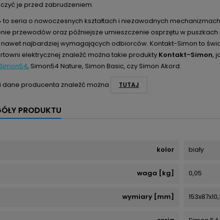
czyć je przed zabrudzeniem.
4
to seria o nowoczesnych kształtach i niezawodnych mechanizmach, 
nie przewodów oraz późniejsze umieszczenie osprzętu w puszkach in
 nawet najbardziej wymagających odbiorców. Kontakt-Simon to świa
rtowni elektrycznej znaleźć można takie produkty
Kontakt-Simon
, 
Simon54
, Simon54 Nature, Simon Basic, czy Simon Akord.
i dane producenta znaleźć można
TUTAJ
GÓŁY PRODUKTU
kolor
biały
waga [kg]
0,05
wymiary [mm]
153x87x10,