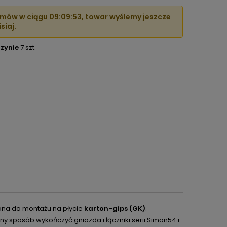
mów w ciągu
09:09:52
, towar wyślemy jeszcze
siaj.
zynie
7 szt.
na do montażu na płycie
karton-gips (GK)
.
y sposób wykończyć gniazda i łączniki serii Simon54 i