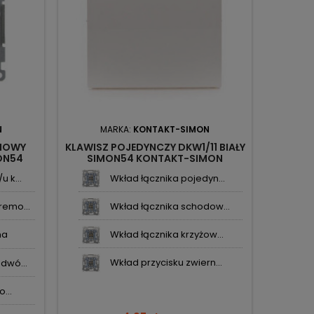
N
MARKA:
KONTAKT-SIMON
M
MOWY
KLAWISZ POJEDYNCZY DKW1/11 BIAŁY
GNIAZD
ON54
SIMON54 KONTAKT-SIMON
DGZ
SIM
 k...
Wkład łącznika pojedyn...
emo...
Wkład łącznika schodow...
na
Wkład łącznika krzyżow...
Wkład przycisku zwiern...
dwó...
...