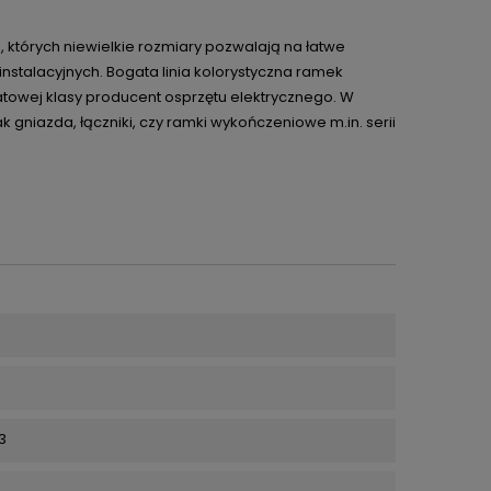
których niewielkie rozmiary pozwalają na łatwe
stalacyjnych. Bogata linia kolorystyczna ramek
towej klasy producent osprzętu elektrycznego. W
jak gniazda, łączniki, czy ramki wykończeniowe m.in. serii
3