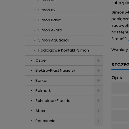
zabezpie
Simon 82
Simon5
podłącze
Simon Basic
zadowoli
Simon Akord
naszej hu
Simon10,
Simon Aquaclick
Wymiary 
Podłogowe Kontakt-Simon
Ospel
SZCZE
Elektro-Plast Nasielsk
Opis
Berker
Polmark
Schneider-Electric
Abex
Panasonic