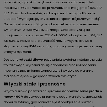
przenośne, z płaskimi wtykami, z tworzywa sztucznego lub
metalowe. W zależności od przeznaczenia mogą mieć 16A, 32A,
63A. Gniazda siłowe służą do bezpośredniego podłączenia
urządzeń wymagających zasilania prądem trójfazowym (siłą).
Gniazda siłowe mogą być wodoszczelne oraz z uziemieniem
wykonanym z tworzywa sztucznego. Charakteryzują się
napięciem znamionowym 230V lub 500V i obciążeniem 16A, 32A
lub 63A. W naszej ofercie znaleźć można wtyczki siłowe o
stopniu ochrony IP44 oraz IP67, co daje gwarancję bezpiecznej
pracy urządzenia.
Dostępne
wtyczki siłowe
zapewniają wydajną instalację prądu
trójfazowego, wyróżniając się odpornością na uszkodzenia
mechaniczne, zmienne temperatury i wyjątkowe warunki,
mające miejsce w gospodarstwach rolniczych.
Wtyczki stałe i przenośne
Wtyczka siłowa pozwala na sprawne
doprowadzenie prądu o
mocy 400 V
do zakładu przemysłowego, warsztatu, garażu lub
domu, w sytuacji, gdy konieczne jest podłączenie sprzętu