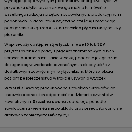
wymagającego wyższych parametrów energetycznych. W
przypadku użytku przemysłowego można tu mówić o
wszelkiego rodzaju sprzętach budowlanych, produkcyjnych i
podobnych. W domu takie wtyczki najczęściej umożliwiają
podłączenie urządzeń AGD, na przykład płyty indukcyjnej czy
piekarnika.
W sprzedaży dostępne są
wtyczki siłowe 16 lub 32 A
przystosowane do pracy z prądem znamionowym o tych
samych parametrach. Takie wtyczki, podobnie jak gniazda,
dostępne są w wariancie przenośnym, niekiedy także z
dodatkowym zewnętrznym wyłącznikiem, który zwiększa
poziom bezpieczeństwa w trakcie używania wtyczek.
Wtyczki siłowe
są produkowane z trwałych surowców, co
znacznie podnosi ich odporność na działanie czynników
zewnętrznych.
Szczelna osłona
zapobiega ponadto
zawilgoceniu wewnętrznego układu oraz przedostawaniu się
drobnych zanieczyszczeń czy pyłu.