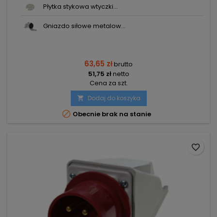
Płytka stykowa wtyczki...
Gniazdo siłowe metalow...
63,65 zł
brutto
51,75 zł
netto
Cena za szt.
Dodaj do koszyka


Obecnie brak na stanie
favorite_border