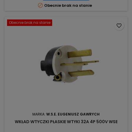

Obecnie brak na stanie
Obecnie brak na stanie
favorite_border
MARKA:
W.S.E. EUGENIUSZ GAWRYCH
WKŁAD WTYCZKI PŁASKIE WTYKI 32A 4P 500V WSE