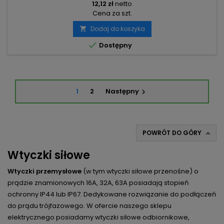
12,12 zł
netto
Cena za szt.
Dodaj do koszyka


Dostępny
1
2
Następny

POWRÓT DO GÓRY

Wtyczki siłowe
Wtyczki przemysłowe
(w tym wtyczki siłowe przenośne) o
prądzie znamionowych 16A, 32A, 63A posiadają stopień
ochronny IP44 lub IP67. Dedykowane rozwiązanie do podłączeń
do prądu trójfazowego. W ofercie naszego sklepu
elektrycznego posiadamy wtyczki siłowe odbiornikowe,