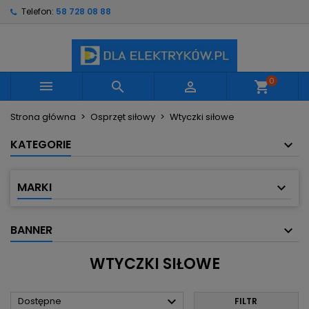
Telefon:
58 728 08 88
×
×
×
×
Moje listy życzeń
((modalTitle))
Utwórz listę życzeń
Zaloguj się
Utwórz nową listę
add_circle_outline
((confirmMessage))
Musisz być zalogowany by zapisać produkty na
Nazwa listy życzeń
swojej liście życzeń.
0



shopping_cart
((cancelText))
((modalDeleteText))
Strona główna
Osprzęt siłowy
Wtyczki siłowe
Anuluj
Zaloguj się
Anuluj
Utwórz listę życzeń
KATEGORIE
MARKI
BANNER
WTYCZKI SIŁOWE

Dostępne
FILTR