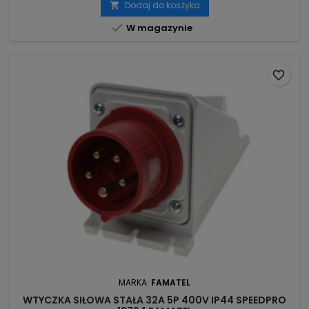
Dodaj do koszyka


W magazynie
favorite_border
MARKA:
FAMATEL
WTYCZKA SIŁOWA STAŁA 32A 5P 400V IP44 SPEEDPRO