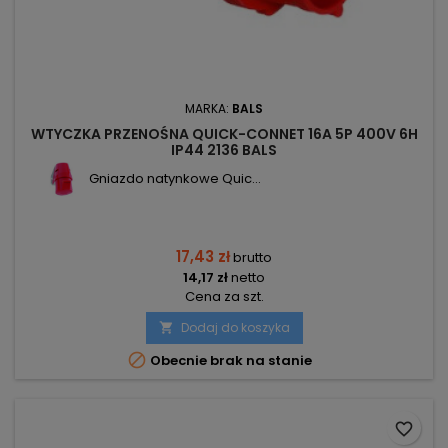
MARKA:
BALS
WTYCZKA PRZENOŚNA QUICK-CONNET 16A 5P 400V 6H
IP44 2136 BALS
Gniazdo natynkowe Quic...
17,43 zł
brutto
14,17 zł
netto
Cena za szt.
Dodaj do koszyka


Obecnie brak na stanie
favorite_border