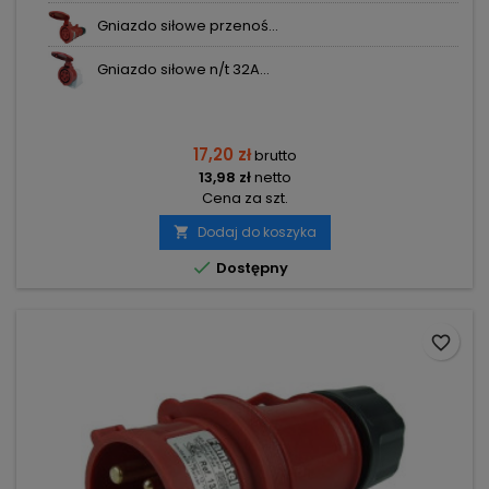
Gniazdo siłowe przenoś...
Gniazdo siłowe n/t 32A...
17,20 zł
brutto
13,98 zł
netto
Cena za szt.
Dodaj do koszyka


Dostępny
favorite_border