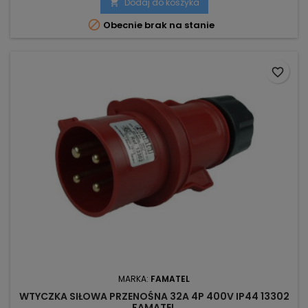
Dodaj do koszyka


Obecnie brak na stanie
favorite_border
MARKA:
FAMATEL
WTYCZKA SIŁOWA PRZENOŚNA 32A 4P 400V IP44 13302
FAMATEL