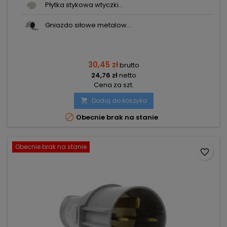
Płytka stykowa wtyczki...
Gniazdo siłowe metalow...
30,45 zł
brutto
24,76 zł
netto
Cena za szt.
Dodaj do koszyka


Obecnie brak na stanie
Obecnie brak na stanie
favorite_border