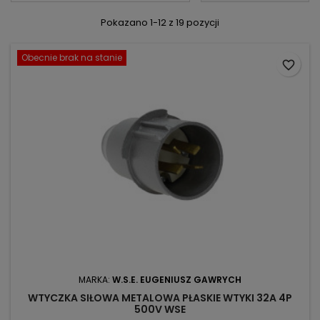
Pokazano 1-12 z 19 pozycji
Obecnie brak na stanie
favorite_border
MARKA:
W.S.E. EUGENIUSZ GAWRYCH
WTYCZKA SIŁOWA METALOWA PŁASKIE WTYKI 32A 4P
500V WSE