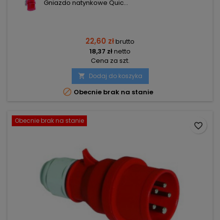
Gniazdo natynkowe Quic...
22,60 zł
brutto
18,37 zł
netto
Cena za szt.
Dodaj do koszyka


Obecnie brak na stanie
Obecnie brak na stanie
favorite_border