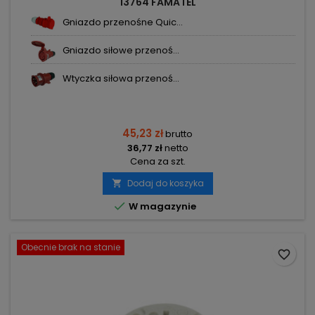
13764 FAMATEL
Gniazdo przenośne Quic...
Gniazdo siłowe przenoś...
Wtyczka siłowa przenoś...
45,23 zł
brutto
36,77 zł
netto
Cena za szt.
Dodaj do koszyka


W magazynie
Obecnie brak na stanie
favorite_border