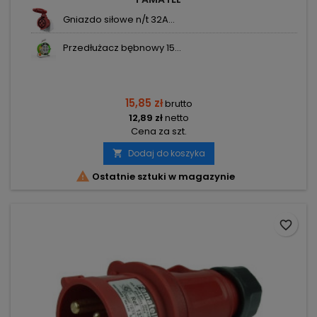
Gniazdo siłowe n/t 32A...
Przedłużacz bębnowy 15...
15,85 zł
brutto
12,89 zł
netto
Cena za szt.
Dodaj do koszyka


Ostatnie sztuki w magazynie
favorite_border