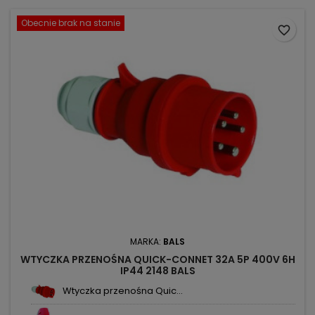
Obecnie brak na stanie
favorite_border
MARKA:
BALS
WTYCZKA PRZENOŚNA QUICK-CONNET 32A 5P 400V 6H
IP44 2148 BALS
Wtyczka przenośna Quic...