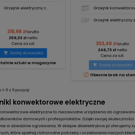
Grzejnik elektryczny z...
Grzejnik konwektorowy
Grzejnik elektryczny z.
318,98 zł
brutto
259,33 zł
netto
303,48 zł
Cena za szt.
brutto
246,73 zł
netto
Dodaj do koszyka

Cena za szt.
tatnie sztuki w magazynie
Dodaj do koszyka


Obecnie brak na stan
-11 z 11 pozycji
niki konwektorowe elektryczne
i konwektorowe elektryczne to niezawodne urządzenia do ogrzewania
ytkowników domowych i profesjonalistów. Dzięki swojej skutecznośc
nie w dziedzinie ogrzewania. W sklepie dlaelektrykow.pl oferujemy
nych, które spełnią różnorodne potrzeby i oczekiwania naszych klien