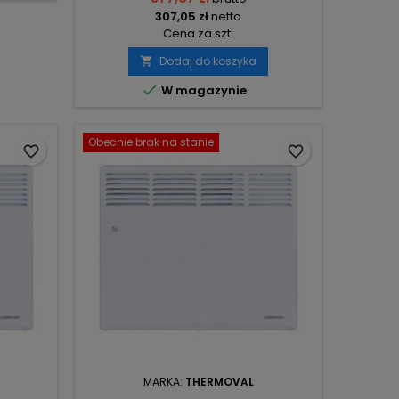
307,05 zł
netto
Cena za szt.
Dodaj do koszyka


W magazynie
Obecnie brak na stanie
favorite_border
favorite_border
MARKA:
THERMOVAL