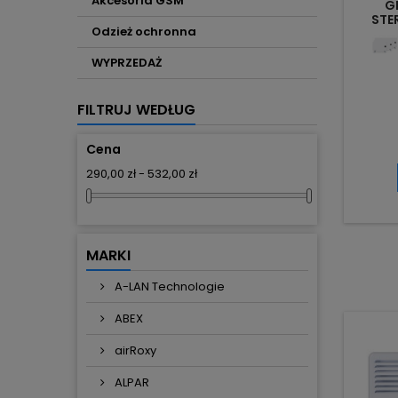
Akcesoria GSM
G
STE
Odzież ochronna
WYPRZEDAŻ
FILTRUJ WEDŁUG
Cena
290,00 zł - 532,00 zł
MARKI
A-LAN Technologie
ABEX
airRoxy
ALPAR