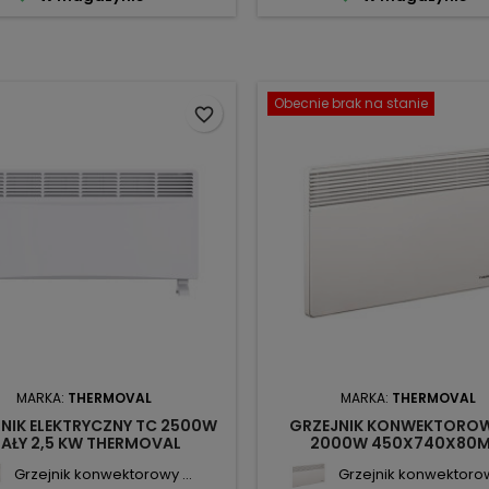
Obecnie brak na stanie
favorite_border
MARKA:
THERMOVAL
MARKA:
THERMOVAL
NIK ELEKTRYCZNY TC 2500W
GRZEJNIK KONWEKTOROW
IAŁY 2,5 KW THERMOVAL
2000W 450X740X80
THERMOVAL
Grzejnik konwektorowy ...
Grzejnik konwektorowy