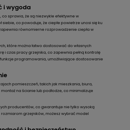
ć i wygoda
, co sprawia, że są niezwykle efektywne w
iebie, co powoduje, że ciepłe powietrze unosi się ku
es zapewnia równomierne rozprowadzenie ciepła w
ych, które można łatwo dostosować do własnych
 i czas pracy grzejnika, co zapewnia pełną kontrolę
 funkcje programowania, umożliwiające dostosowanie
nie
ajach pomieszczeń, takich jak mieszkania, biura,
a montaż na ścianie lub podłodze, co minimalizuje
ych producentów, co gwarantuje nie tylko wysoką
 i rozmiarom grzejników, możesz wybrać model
zędność i bezpieczeństwo