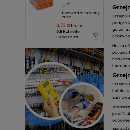
Grzej
Przewód miedziany
Grzejniki
YDYp...
podgrzew
0,73 zł
brutto
górze, a
0,59 zł
netto
favorite_border
całym po
Cena za szt.
Nasza of
potrzeb.
nad komf
harmonog
Grzej
Grzejnik
hotele cz
zajmowan
W naszym
jakość, 
odpowied
Grzej