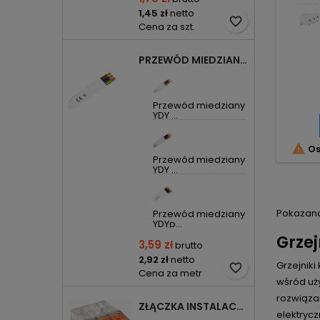
1,45 zł
netto
favorite_border
Cena za szt.
PRZEWÓD MIEDZIANY YDYP DRUT 3X1,5MM2 ŻO 450/750V
Przewód miedziany
YDY ...

Os
Przewód miedziany
YDY ...
Pokazano 1
Przewód miedziany
YDYp...
Grzej
3,59 zł
brutto
2,92 zł
netto
Grzejnik
favorite_border
Cena za metr
wśród uż
rozwiąza
ZŁĄCZKA INSTALACYJNA 3X COMPACT POMARAŃCZOWA 2273-203 WAGO
elektrycz