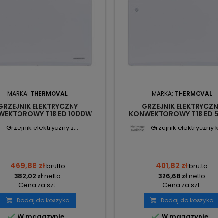
MARKA:
THERMOVAL
MARKA:
THERMOVAL
GRZEJNIK ELEKTRYCZNY
GRZEJNIK ELEKTRYCZ
WEKTOROWY T18 ED 1000W
KONWEKTOROWY T18 ED 
50X530X90 THERMOVAL
450X530X90 THERMO
Grzejnik elektryczny z...
Grzejnik elektryczny k.
469,88 zł
401,82 zł
brutto
brutto
382,02 zł
netto
326,68 zł
netto
Cena za szt.
Cena za szt.
Dodaj do koszyka
Dodaj do koszyka




W magazynie
W magazynie