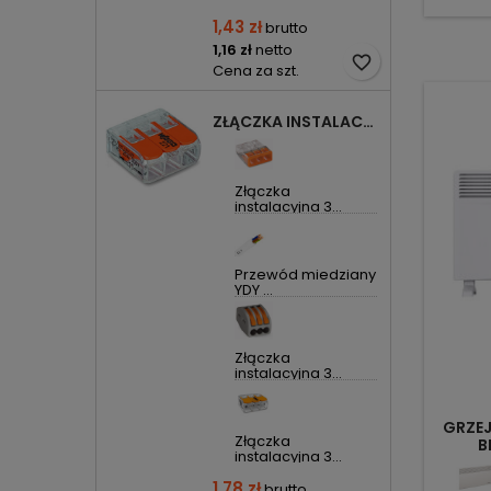
1,43 zł
brutto
1,16 zł
netto
favorite_border
Cena za szt.
ZŁĄCZKA INSTALACYJNA 3X UNIWERSALNA COMPACT 221-413 WAGO
Złączka
instalacyjna 3...
Przewód miedziany
YDY ...
Złączka
instalacyjna 3...
GRZEJ
Złączka
B
instalacyjna 3...
1,78 zł
brutto