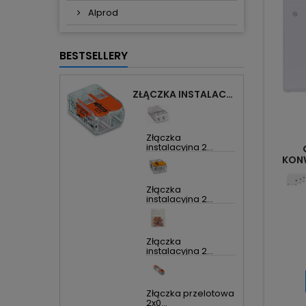
Alprod
BESTSELLERY
ZŁĄCZKA INSTALACYJNA 2X UNIWERSALNA COMPACT 221-412 WAGO
Złączka
instalacyjna 2...
KON
4
Złączka
instalacyjna 2...
Złączka
instalacyjna 2...
Złączka przelotowa
2x0...