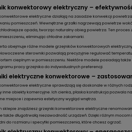
nik konwektorowy elektryczny – efektywnoś
 konwektorowe elektryczne działają na zasadzie konwekcji powietrza
aniu pomieszczeń. Wewnętrzne grzałki nagrzewają powietrze wokół s
 chłodniejsze opada, tworząc naturalny obieg powietrza. Ten proc
mieszczeniu, eliminując chłodne zakamarki.
erta obejmuje różne modele grzejników konwektorowych elektryczn
 Nowoczesne sterowniki pozwalają precyzyjnie regulować temperaturę
ortem cieplnym w pomieszczeniu. Niektóre modele posiadają także
ramu pracy grzejnika do indywidualnych preferencji.
niki elektryczne konwektorowe – zastosowa
i konwektorowe elektryczne sprawdzają się doskonale w różnych rodz
y inne obiekty komercyjne. Ich cienka, płaska konstrukcja pozwala n
e miejsce i zapewnia estetyczny wygląd wnętrza.
 sklepie znajdziesz grzejniki konwektorowe elektryczne renomowan
ale także długotrwałą niezawodność urządzeń. Dzięki różnym mocom
ni do rozmiaru i specyfiki pomieszczenia, które chcesz ogrzać.
nik elektryczny konwektorowy – energooszc