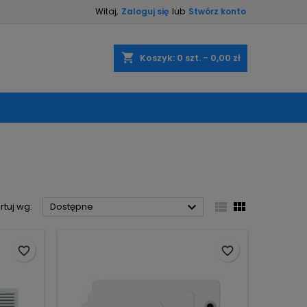
Witaj,
Zaloguj się
lub
Stwórz konto
×
×
×
×
shopping_cart
Koszyk:
0
szt. - 0,00 zł
)
ę
ń



rtuj wg:
Dostępne
favorite_border
favorite_border