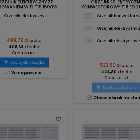
RZEJNIK ELEKTRYCZNY ZE
GRZEJNIK ELEKTRYCZ
ROWANIEM WIFI T19 1500W
KONWEKTOROWY T18 ED 
THERMOVAL
450X785X90 THERMOV
Grzejnik elektryczny z...
Grzejnik konwektorowy
Grzejnik elektryczny z.
499,79 zł
brutto
Grzejnik elektryczny z.
406,33 zł
netto
Cena za szt.
Dodaj do koszyka

522,50 zł
brutto
424,80 zł
netto

W magazynie
Cena za szt.
Dodaj do koszyka


Obecnie brak na stan
favorite_border