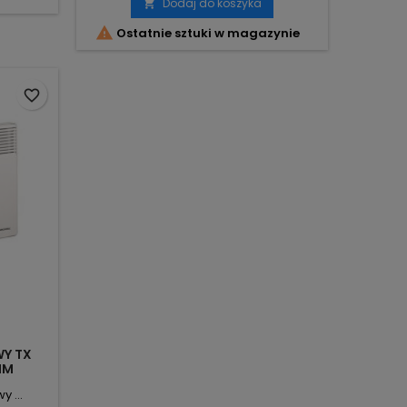
Dodaj do koszyka


Ostatnie sztuki w magazynie
favorite_border
Y TX
MM
 ...