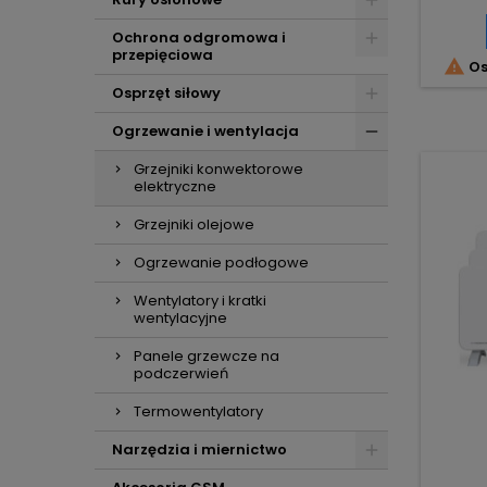
Ochrona odgromowa i
przepięciowa

Os
Osprzęt siłowy
Ogrzewanie i wentylacja
Grzejniki konwektorowe
elektryczne
Grzejniki olejowe
Ogrzewanie podłogowe
Wentylatory i kratki
wentylacyjne
Panele grzewcze na
podczerwień
Termowentylatory
Narzędzia i miernictwo