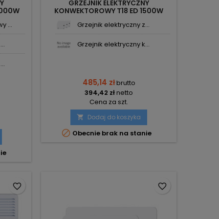
NY
GRZEJNIK ELEKTRYCZNY
2000W
KONWEKTOROWY T18 ED 1500W
AL
450X660X90 THERMOVAL
 ...
Grzejnik elektryczny z...
..
Grzejnik elektryczny k...
..
485,14 zł
brutto
394,42 zł
netto
Cena za szt.
Dodaj do koszyka


Obecnie brak na stanie
ie
favorite_border
favorite_border