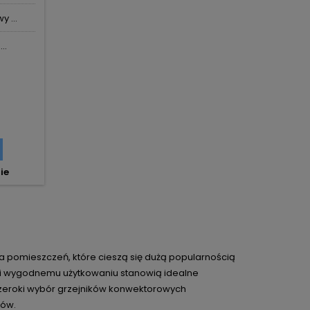
 ...
..
ie
 pomieszczeń, które cieszą się dużą popularnością
i i wygodnemu użytkowaniu stanowią idealne
 szeroki wybór grzejników konwektorowych
tów.