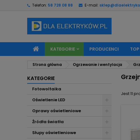
Telefon:
58 728 08 88
E-mail:
sklep@dlaelektryko
M
(
U
Z
add_circle_outline
((
Mu
Na
KATEGORIE
PRODUCENCI
TOP
Strona główna
Ogrzewanie i wentylacja
Grz
Grzej
KATEGORIE
Fotowoltaika
Jest 11 p
Oświetlenie LED
Oprawy oświetleniowe
Źródła światła
Słupy oświetleniowe