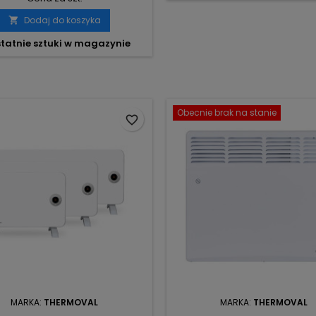
Dodaj do koszyka

tatnie sztuki w magazynie
Obecnie brak na stanie
favorite_border
MARKA:
THERMOVAL
MARKA:
THERMOVAL