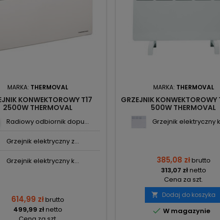
MARKA:
THERMOVAL
MARKA:
THERMOVAL
EJNIK KONWEKTOROWY T17
GRZEJNIK KONWEKTOROWY 
2500W THERMOVAL
500W THERMOVAL
Radiowy odbiornik dopu...
Grzejnik elektryczny k.
Grzejnik elektryczny z...
385,08 zł
brutto
Grzejnik elektryczny k...
313,07 zł
netto
Cena za szt.
Dodaj do koszyka

614,99 zł
brutto
499,99 zł
netto

W magazynie
Cena za szt.