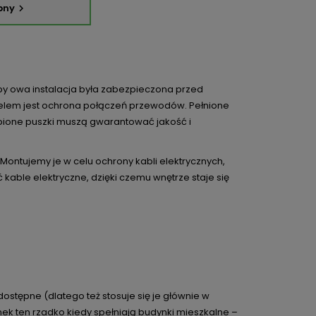
pny

 Aby owa instalacja była zabezpieczona przed
 celem jest ochrona połączeń przewodów. Pełnione
upione puszki muszą gwarantować jakość i
 Montujemy je w celu ochrony kabli elektrycznych,
kable elektryczne, dzięki czemu wnętrze staje się
ostępne (dlatego też stosuje się je głównie w
k ten rzadko kiedy spełniają budynki mieszkalne –