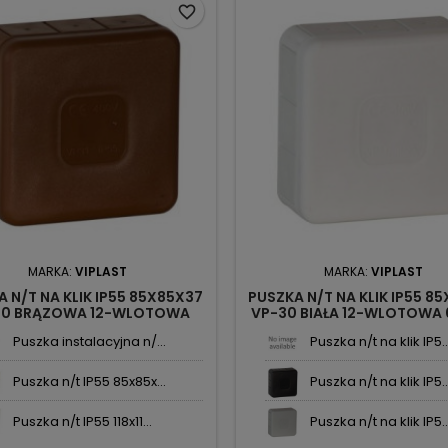
favorite_border
MARKA:
VIPLAST
MARKA:
VIPLAST
 N/T NA KLIK IP55 85X85X37
PUSZKA N/T NA KLIK IP55 8
30 BRĄZOWA 12-WLOTOWA
VP-30 BIAŁA 12-WLOTOWA 
030-02 VIPLAST
VIPLAST
Puszka instalacyjna n/...
Puszka n/t na klik IP5..
Puszka n/t IP55 85x85x...
Puszka n/t na klik IP5..
Puszka n/t IP55 118x11...
Puszka n/t na klik IP5..