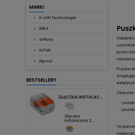
szary RAL 7035, pokrywa
MARKI
przezroczysta
(15)
A-LAN Technologie
transparentny
(2)
Puszk
zielony
(1)
ABEX
żółty
(4)
Ostatnim 
airRoxy
czynnika
ALPAR
przez ni
niezawo
Alprod
Puszka el
znajdując
BESTSELLERY
estetyczn
Obecnie n
ZŁĄCZKA INSTALACYJNA 2X UNIWERSALNA COMPACT 221-412 WAGO
-
puszk
-
puszk
Złączka
instalacyjna 2...
Te pierws
miejscac