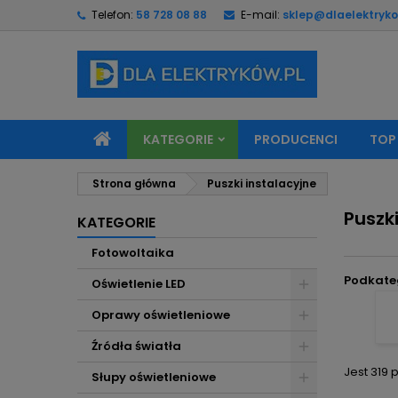
Telefon:
58 728 08 88
E-mail:
sklep@dlaelektryko
M
(
U
Z
add_circle_outline
((
Mu
Na
KATEGORIE
PRODUCENCI
TOP
Strona główna
Puszki instalacyjne
Puszki
KATEGORIE
Fotowoltaika
Podkate
Oświetlenie LED
Oprawy oświetleniowe
Źródła światła
Jest 319 
Słupy oświetleniowe