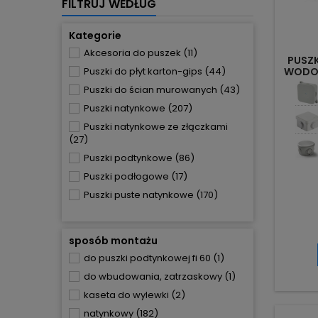
FILTRUJ WEDŁUG
Kategorie
Akcesoria do puszek
(11)
PUSZ
Puszki do płyt karton-gips
(44)
WODOS
Puszki do ścian murowanych
(43)
Puszki natynkowe
(207)
Puszki natynkowe ze złączkami
(27)
Puszki podtynkowe
(86)
Puszki podłogowe
(17)
Puszki puste natynkowe
(170)
sposób montażu
do puszki podtynkowej fi 60
(1)
do wbudowania, zatrzaskowy
(1)
kaseta do wylewki
(2)
natynkowy
(182)