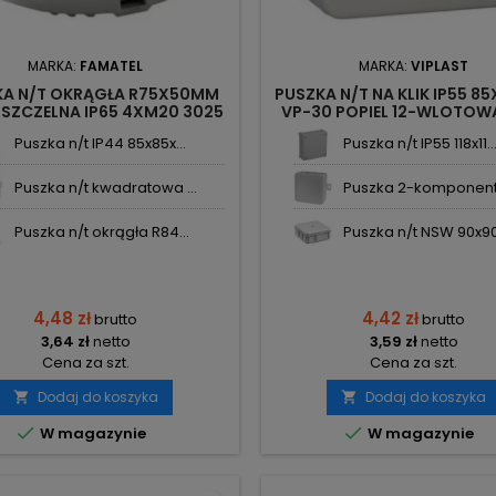
MARKA:
FAMATEL
MARKA:
VIPLAST
KA N/T OKRĄGŁA R75X50MM
PUSZKA N/T NA KLIK IP55 8
ZCZELNA IP65 4XM20 3025
VP-30 POPIEL 12-WLOTOW
FAMATEL
03 VIPLAST
Puszka n/t IP44 85x85x...
Puszka n/t IP55 118x11..
Puszka n/t kwadratowa ...
Puszka 2-komponento
Puszka n/t okrągła R84...
Puszka n/t NSW 90x90x
4,48 zł
4,42 zł
brutto
brutto
3,64 zł
netto
3,59 zł
netto
Cena za szt.
Cena za szt.
Dodaj do koszyka
Dodaj do koszyka




W magazynie
W magazynie