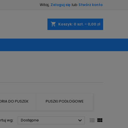
Witaj,
Zaloguj się
lub
Stwórz konto
×
×
×
×
shopping_cart
Koszyk:
0
szt. - 0,00 zł
)
ę
ń
RIA DO PUSZEK
PUSZKI PODŁOGOWE



rtuj wg:
Dostępne