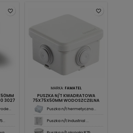
favorite_border
favorite_border
MARKA:
FAMATEL
4X50MM
PUSZKA N/T KWADRATOWA
0 3027
75X75X50MM WODOSZCZELNA
IP65 4XM20 3026 FAMATEL
ode...
Puszka n/t hermetyczna...
...
Puszka n/t Industrial ...
a ...
Puszka n/t okrągła R75...