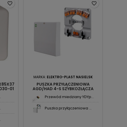
favorite_border
favorite_border
MARKA:
ELEKTRO-PLAST NASIELSK
5X85X37
PUSZKA PRZYŁĄCZENIOWA
030-01
AGD/HAD 4-S SZYBKOZŁĄCZA
WAGO DO 6MM2 1869-00 EPN
.
Przewód miedziany YDYp...
.
Puszka przyłączeniowa ...
.