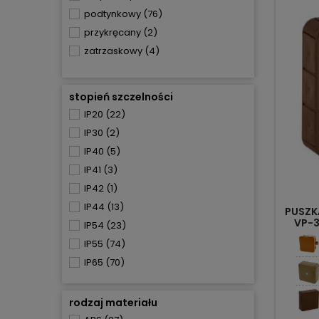
podtynkowy
(76)
przykręcany
(2)
zatrzaskowy
(4)
stopień szczelności
IP20
(22)
IP30
(2)
IP40
(5)
IP41
(3)
IP42
(1)
IP44
(13)
PUSZKA
VP-
IP54
(23)
IP55
(74)
IP65
(70)
IP66
(12)
IP67
(2)
rodzaj materiału
IP68
(3)