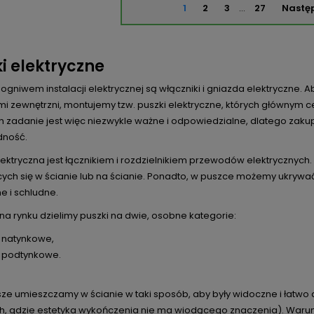
1
2
3
…
27
Nastę
i elektryczne
ogniwem instalacji elektrycznej są włączniki i gniazda elektryczne.
mi zewnętrzni, montujemy tzw. puszki elektryczne, których głównym
ch zadanie jest więc niezwykle ważne i odpowiedzialne, dlatego zak
dność.
ektryczna jest łącznikiem i rozdzielnikiem przewodów elektrycznych.
ych się w ścianie lub na ścianie. Ponadto, w puszce możemy ukrywać 
e i schludne.
a rynku dzielimy puszki na dwie, osobne kategorie:
i natynkowe
,
i podtynkowe
.
ze umieszczamy w ścianie w taki sposób, aby były widoczne i łatwo d
h, gdzie estetyka wykończenia nie ma wiodącego znaczenia). Warune