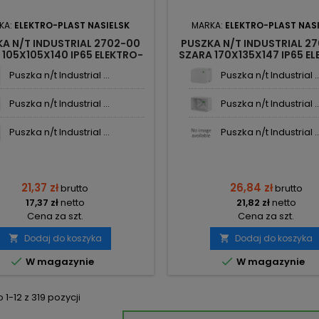
KA:
ELEKTRO-PLAST NASIELSK
MARKA:
ELEKTRO-PLAST NAS
A N/T INDUSTRIAL 2702-00
PUSZKA N/T INDUSTRIAL 2
 105X105X140 IP65 ELEKTRO-
SZARA 170X135X147 IP65 E
PLAST NASIELSK
PLAST NASIELSK
Puszka n/t Industrial ...
Puszka n/t Industrial ..
Puszka n/t Industrial ...
Puszka n/t Industrial ..
Puszka n/t Industrial ...
Puszka n/t Industrial ..
21,37 zł
26,84 zł
brutto
brutto
17,37 zł
netto
21,82 zł
netto
Cena za szt.
Cena za szt.
Dodaj do koszyka
Dodaj do koszyka




W magazynie
W magazynie
1-12 z 319 pozycji