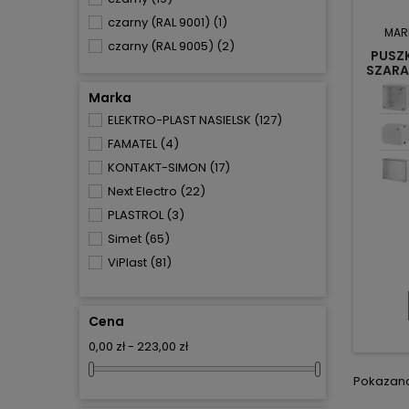
czarny (RAL 9001)
(1)
MAR
czarny (RAL 9005)
(2)
PUSZK
SZARA
czarny mat
(1)
czerwony
(3)
Marka
czerwony
(7)
ELEKTRO-PLAST NASIELSK
(127)
grafit
(8)
FAMATEL
(4)
niebieski
(17)
KONTAKT-SIMON
(17)
pomarańczowo-szary
(2)
Next Electro
(22)
pomarańczowy
(35)
PLASTROL
(3)
popiel
(15)
Simet
(65)
popiel ( RAL 7001)
(2)
ViPlast
(81)
popiel (RAL 7001)
(2)
przezroczysta
(1)
Cena
seria niebieska
(2)
0,00 zł - 223,00 zł
szary
(55)
szary (RAL7035)
(3)
Pokazano 
szary RAL7035
(1)