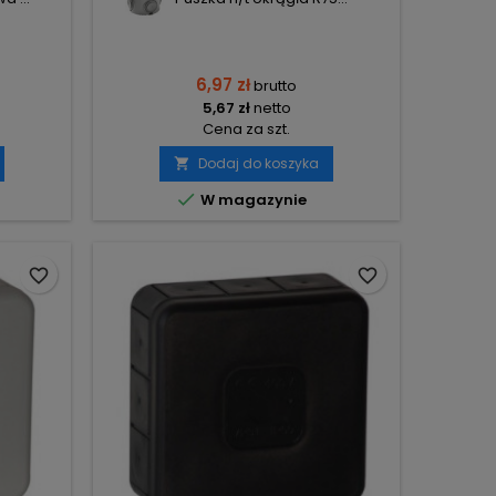
6,97 zł
brutto
5,67 zł
netto
Cena za szt.
Dodaj do koszyka


W magazynie
favorite_border
favorite_border