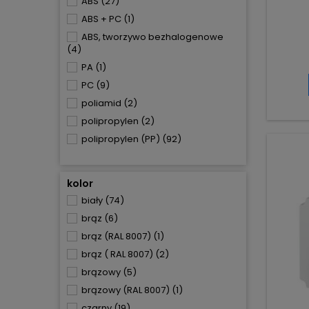
ABS
(27)
ABS + PC
(1)
ABS, tworzywo bezhalogenowe
(4)
PA
(1)
PC
(9)
poliamid
(2)
polipropylen
(2)
polipropylen (PP)
(92)
polipropylen (PP) + poliwęglan
(PC)
(1)
kolor
polistyren
(4)
biały
(74)
PP
(2)
brąz
(6)
stal
(3)
brąz (RAL 8007)
(1)
tworzywo sztuczne
(39)
brąz ( RAL 8007)
(2)
tworzywo sztuczne,
bezhalogenowe
(6)
brązowy
(5)
tworzywo sztuczne
brązowy (RAL 8007)
(1)
bezhalogenowe
(7)
czarny
(19)