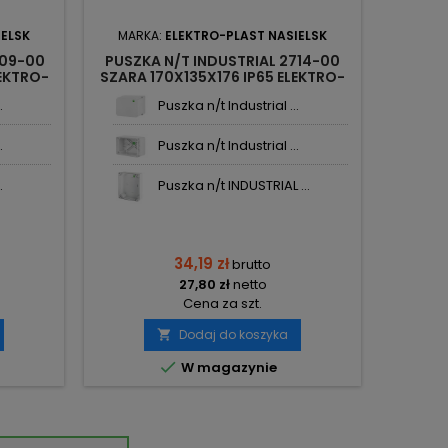
IELSK
MARKA:
ELEKTRO-PLAST NASIELSK
709-00
PUSZKA N/T INDUSTRIAL 2714-00
LEKTRO-
SZARA 170X135X176 IP65 ELEKTRO-
PLAST NASIELSK
.
Puszka n/t Industrial ...
.
Puszka n/t Industrial ...
.
Puszka n/t INDUSTRIAL ...
34,19 zł
brutto
27,80 zł
netto
Cena za szt.
Dodaj do koszyka


W magazynie