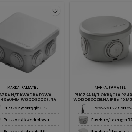
favorite_border
MARKA:
FAMATEL
MARKA:
FAMATEL
SZKA N/T KWADRATOWA
PUSZKA N/T OKRĄGŁA R8
94X50MM WODOSZCZELNA
WODOSZCZELNA IP65 4XM2
65 7XM20 3028 FAMATEL
FAMATEL
Puszka n/t okrągła R75...
Oprawka E27 z przew
Puszka n/t kwadratowa ...
Puszka n/t okrągła R75
Puszka n/t okrągła R84...
Puszka n/t kwadratow