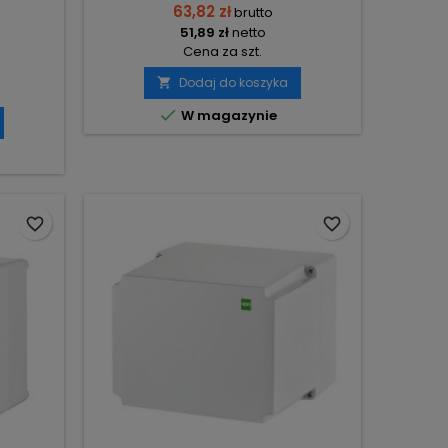
63,82 zł
brutto
51,89 zł
netto
Cena za szt.
Dodaj do koszyka


W magazynie
favorite_border
favorite_border