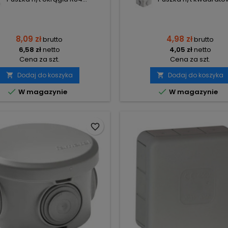
8,09 zł
4,98 zł
brutto
brutto
6,58 zł
netto
4,05 zł
netto
Cena za szt.
Cena za szt.
Dodaj do koszyka
Dodaj do koszyka




W magazynie
W magazynie
favorite_border