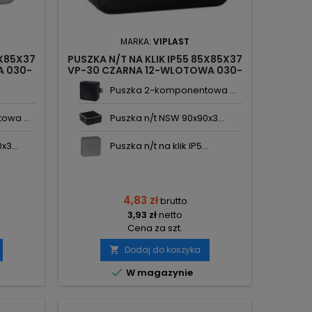
MARKA:
VIPLAST
5X85X37
PUSZKA N/T NA KLIK IP55 85X85X37
A 030-
VP-30 CZARNA 12-WLOTOWA 030-
05 VIPLAST
.
Puszka 2-komponentowa ...
wa ...
Puszka n/t NSW 90x90x3...
3...
Puszka n/t na klik IP5...
4,83 zł
brutto
3,93 zł
netto
Cena za szt.
Dodaj do koszyka


W magazynie