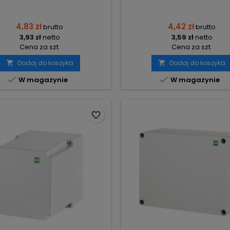
4,83 zł
4,42 zł
brutto
brutto
3,93 zł
netto
3,59 zł
netto
Cena za szt.
Cena za szt.
Dodaj do koszyka
Dodaj do koszyka




W magazynie
W magazynie
favorite_border