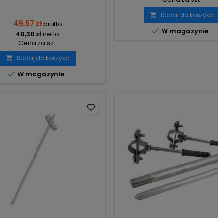
Dodaj do koszyka

49,57 zł
brutto

W magazynie
40,30 zł
netto
Cena za szt.
Dodaj do koszyka


W magazynie
favorite_border