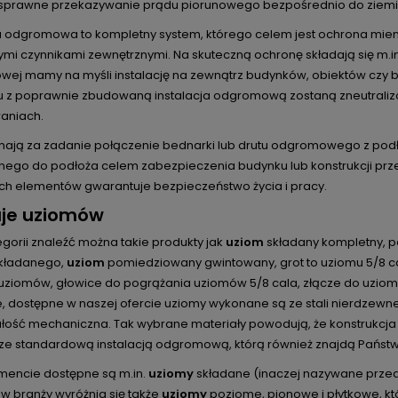
sprawne przekazywanie prądu piorunowego bezpośrednio do ziemi
ja odgromowa to kompletny system, którego celem jest ochrona mie
mi czynnikami zewnętrznymi. Na skuteczną ochronę składają się m.i
ej mamy na myśli instalację na zewnątrz budynków, obiektów czy
iu z poprawnie zbudowaną instalacja odgromową zostaną zneutrali
aniach.
mają za zadanie połączenie bednarki lub drutu odgromowego z pod
znego do podłoża celem zabezpieczenia budynku lub konstrukcji pr
ch elementów gwarantuje bezpieczeństwo życia i pracy.
je uziomów
egorii znaleźć można takie produkty jak
uziom
składany kompletny, p
kładanego,
uziom
pomiedziowany gwintowany, grot to uziomu 5/8 ca
 uziomów, głowice do pogrążania uziomów 5/8 cala, złącze do uziom
, dostępne w naszej ofercie uziomy wykonane są ze stali nierdzewnej 
łość mechaniczna. Tak wybrane materiały powodują, że konstrukcja 
 ze standardową instalacją odgromową, którą również znajdą Państw
mencie dostępne są m.in.
uziomy
składane (inaczej nazywane przedłu
w branży wyróżnia się także
uziomy
poziome, pionowe i płytkowe, kt