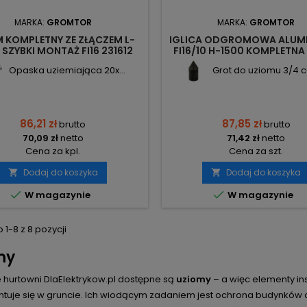
MARKA:
GROMTOR
MARKA:
GROMTOR
 KOMPLETNY ZE ZŁĄCZEM L-
IGLICA ODGROMOWA ALUM
SZYBKI MONTAŻ FI16 231612
FI16/10 H-1500 KOMPLETNA
GROMTOR
GROMTOR
Opaska uziemiająca 20x...
Grot do uziomu 3/4 ca
86,21 zł
87,85 zł
brutto
brutto
70,09 zł
netto
71,42 zł
netto
Cena za kpl.
Cena za szt.
Dodaj do koszyka
Dodaj do koszyka




W magazynie
W magazynie
1-8 z 8 pozycji
my
 hurtowni DlaElektrykow.pl dostępne są
uziomy
– a więc elementy i
tuje się w gruncie. Ich wiodącym zadaniem jest ochrona budynków oraz