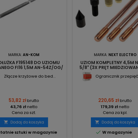
MARKA:
AN-KOM
MARKA:
NEXT ELECTRO
DŁUŻKA F195148 DO UZIOMU
UZIOM KOMPLETNY 4,5M 
NEGO FI16 1,5M AN-54Z/OG/
5/8" (3X PRĘT MIEDZIOWAN
AN-KOM
GŁOWICA + 3X ZŁĄCZKA + 1X
Złącze krzyżowe do bed...
Ogranicznik przepięć 
1X ZŁĄCZE KRZYŻOWE) 38
NEXT
53,82 zł
220,65 zł
brutto
brutto
43,76 zł
netto
179,39 zł
netto
Cena za szt.
Cena za kpl.
Dodaj do koszyka
Dodaj do koszyka



tatnie sztuki w magazynie
W magazynie