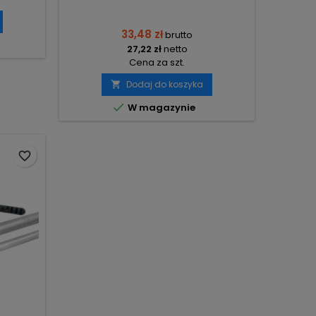
33,48 zł
brutto
27,22 zł
netto
Cena za szt.
Dodaj do koszyka


W magazynie
favorite_border