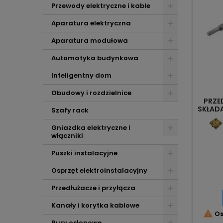
Przewody elektryczne i kable
Aparatura elektryczna
Aparatura modułowa
Automatyka budynkowa
Inteligentny dom
Obudowy i rozdzielnice
PRZE
SKŁADA
Szafy rack
Gniazdka elektryczne i
włączniki
Puszki instalacyjne
Osprzęt elektroinstalacyjny
Przedłużacze i przyłącza
Kanały i korytka kablowe

Os
Rury osłonowe