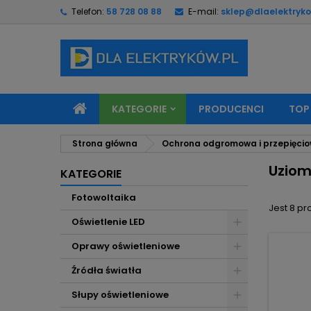
Telefon:
58 728 08 88
E-mail:
sklep@dlaelektryko
M
(
U
Z
add_circle_outline
((
Mu
Na
KATEGORIE
PRODUCENCI
TOP
Strona główna
Ochrona odgromowa i przepięci
Uzio
KATEGORIE
Fotowoltaika
Jest 8 pr
Oświetlenie LED
Oprawy oświetleniowe
Źródła światła
Słupy oświetleniowe