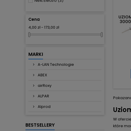
Next Electro
(3)
UZIOM
Cena
3000 
4,00 zł - 173,00 zł
MARKI
A-LAN Technologie
ABEX
airRoxy
ALPAR
Pokazano 
Alprod
Uzio
W ofercie
BESTSELLERY
które mon