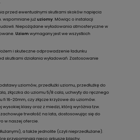
.
nia przed ewentualnymi skutkami skoków napięcia
n. wspomniane już
uziomy
. Mówiąc o instalacji
 budowli. Niepożądane wyładowania atmosferyczne w
zowane.
Uziom
wymagany jest we wszystkich
łożem i skuteczne odprowadzenie ładunku
zed skutkami działania wyładowań. Zastosowanie
odstawy uziomów, przedłużki uziomu, przedłużkę do
la, złączka do uziomu 5/8 cala, uchwyty do ręcznego
u fi 16-20mm, czy złącze krzyżowe do uziomów.
wysokiej klasy oraz z miedzi, którą wyróżnia tzw.
zachowuje trwałość na lata, dostosowując się do
o w naszej ofercie.
żanymi), a także jednolite (czyli nieprzedłużane).
óre przypominają nieco arkusze blachy.