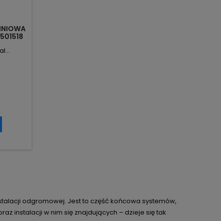
INIOWA
 501518
l...
nstalacji odgromowej. Jest to część końcowa systemów,
 instalacji w nim się znajdujących – dzieje się tak