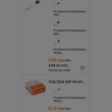
Przewód miedziany
YDY ...
Przewód miedziany
YDY ...
Przewód miedziany
YDYp...
3,59 zł
brutto
2,92 zł
netto
favorite_border
Cena za metr
ZŁĄCZKA INSTALACYJNA 3X COMPACT POMARAŃCZOWA 2273-203 WAGO
Przewód miedziany
YDYp...
0,73 zł
brutto