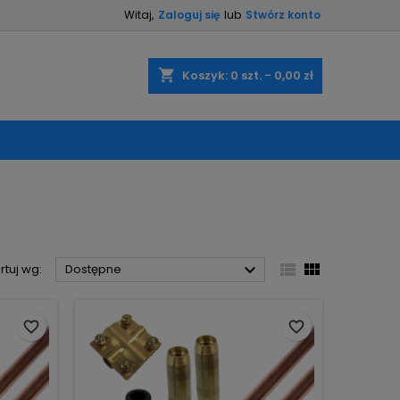
Witaj,
Zaloguj się
lub
Stwórz konto
×
×
×
×
shopping_cart
Koszyk:
0
szt. - 0,00 zł
)
ę
ń



rtuj wg:
Dostępne
favorite_border
favorite_border