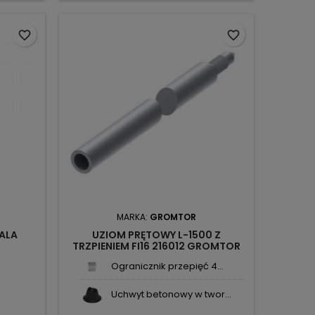
favorite_border
favorite_border
MARKA:
GROMTOR
ALA
UZIOM PRĘTOWY L-1500 Z
TRZPIENIEM FI16 216012 GROMTOR
Ogranicznik przepięć 4...
Uchwyt betonowy w twor...