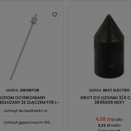
favorite_border
MARKA:
GROMTOR
MARKA:
NEXT ELECTRO
UZIOM OCYNKOWANY
GROT DO UZIOMU 3/4 C
EDŁUŻANY ZE ZŁĄCZEM FI16 L-
3845606 NEXT
1500 214012 GROMTOR
Uchwyt do bednarki i d...
4,08 zł
brutto
Uchwyt gąsiorowy H-100...
3,32 zł
netto
Cena za szt.