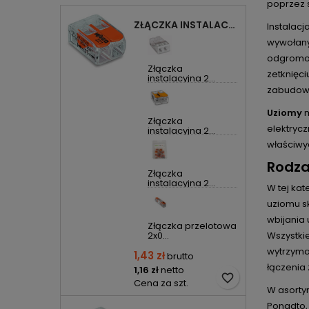
poprzez 
ZŁĄCZKA INSTALACYJNA 2X UNIWERSALNA COMPACT 221-412 WAGO
Instalac
wywołany
odgromow
Złączka
zetknięc
instalacyjna 2...
zabudow
Uziomy
Złączka
elektryc
instalacyjna 2...
właściwy
Rodza
Złączka
instalacyjna 2...
W tej kat
uziomu s
wbijania
Złączka przelotowa
2x0...
Wszystkie
wytrzyma
1,43 zł
brutto
łączenia
1,16 zł
netto
favorite_border
Cena za szt.
W asorty
Ponadto, 