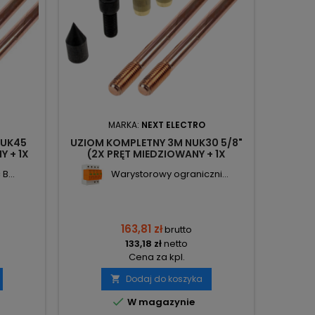
MARKA:
NEXT ELECTRO
NUK45
UZIOM KOMPLETNY 3M NUK30 5/8"
Y + 1X
(2X PRĘT MIEDZIOWANY + 1X
 GROT +
GŁOWICA + 2X ZŁĄCZKA + 1X GROT +
B...
Warystorowy ograniczni...
27208
1X ZŁĄCZE KRZYŻOWE) 3848707
NEXT
163,81 zł
brutto
133,18 zł
netto
Cena za kpl.
Dodaj do koszyka


W magazynie