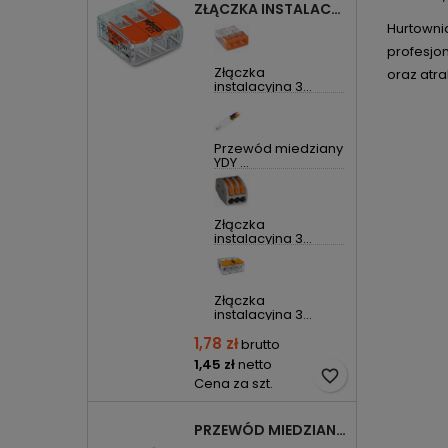
ZŁĄCZKA INSTALACYJNA 3X UNIWERSALNA COMPACT 221-413 WAGO
Hurtownia
profesjo
Złączka
oraz atra
instalacyjna 3...
Przewód miedziany
YDY ...
Złączka
instalacyjna 3...
Złączka
instalacyjna 3...
1,78 zł
brutto
1,45 zł
netto
favorite_border
Cena za szt.
PRZEWÓD MIEDZIANY YDYP DRUT 3X1,5MM2 ŻO 450/750V