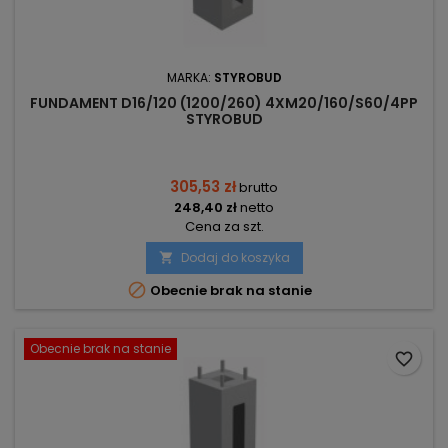
MARKA:
STYROBUD
FUNDAMENT D16/120 (1200/260) 4XM20/160/S60/4PP
STYROBUD
305,53 zł
brutto
248,40 zł
netto
Cena za szt.
Dodaj do koszyka


Obecnie brak na stanie
Obecnie brak na stanie
favorite_border