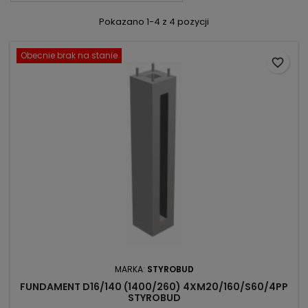
Pokazano 1-4 z 4 pozycji
Obecnie brak na stanie
favorite_border
MARKA:
STYROBUD
FUNDAMENT D16/140 (1400/260) 4XM20/160/S60/4PP
STYROBUD