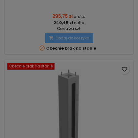
295,75 zł
brutto
240,45 zł
netto
Cena za szt.
Dodaj do koszyka


Obecnie brak na stanie
Obecnie brak na stanie
favorite_border