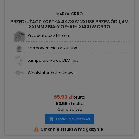
MARKA:
ORNO
PRZEDŁUŻACZ KOSTKA 4X230V 2XUSB PRZEWÓD 1,4M
3X1MM2 BIAŁY OR-AE-13144/W ORNO
Przedłużacz z filtrem ...
Termowentylator 2000W ...
Lampa biurkowa DIAN pr...
Wentylator łazienkowy ...
65,90 zł
brutto
53,58 zł
netto
Cena za szt.
Dodaj do koszyka


Ostatnie sztuki w magazynie