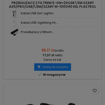
PRZEDŁUŻACZ Z FILTREM 5-GN+2XUSB 1,5M SZARY
AX5/PRO/USB/1,5M/SZARY W-100040 KEL PLASTROL
Kabel USB 3w1: Lightni...
Kabel USB-Lightning 1m...
Przedłużacz z filtrem ...
95,17 zł
brutto
77,37 zł
netto
Cena za szt.
Dodaj do koszyka


W magazynie
favorite_border