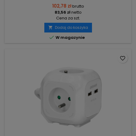
102,78 zł
brutto
83,56 zł
netto
Cena za szt.
Dodaj do koszyka


W magazynie
favorite_border