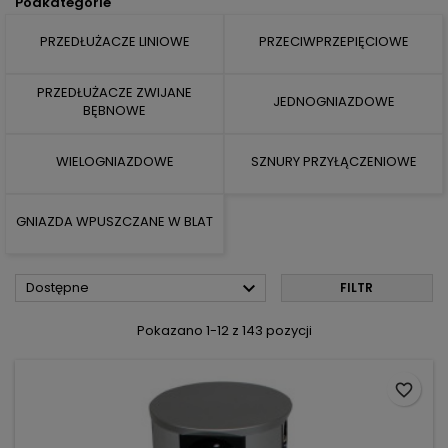
Podkategorie
PRZEDŁUŻACZE LINIOWE
PRZECIWPRZEPIĘCIOWE
PRZEDŁUŻACZE ZWIJANE
JEDNOGNIAZDOWE
BĘBNOWE
WIELOGNIAZDOWE
SZNURY PRZYŁĄCZENIOWE
GNIAZDA WPUSZCZANE W BLAT

Dostępne
FILTR
Pokazano 1-12 z 143 pozycji
favorite_border