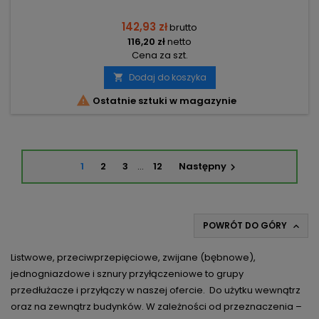
142,93 zł
brutto
116,20 zł
netto
Cena za szt.
Dodaj do koszyka


Ostatnie sztuki w magazynie
1
2
3
…
12
Następny

POWRÓT DO GÓRY

Listwowe, przeciwprzepięciowe, zwijane (bębnowe),
jednogniazdowe i sznury przyłączeniowe to grupy
przedłużacze i przyłączy w naszej ofercie. Do użytku wewnątrz
oraz na zewnątrz budynków. W zależności od przeznaczenia –