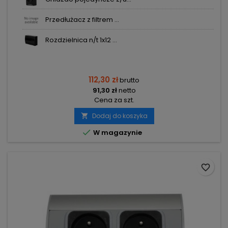
Przedłużacz z filtrem ...
Rozdzielnica n/t 1x12 ...
112,30 zł
brutto
91,30 zł
netto
Cena za szt.
Dodaj do koszyka


W magazynie
favorite_border