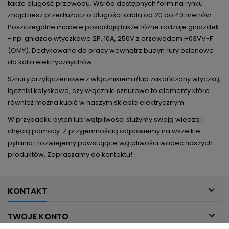
także długość przewodu. Wśród dostępnych form na rynku
znajdziesz przedłużacz o długości kabla od 20 do 40 metrów.
Poszczególne modele posiadają także różne rodzaje gniazdek
- np. gniazdo wtyczkowe 2P, 10A, 250V z przewodem H03VV-F
(OMY). Dedykowane do pracy wewnątrz budyn rury osłonowe
do kabli elektrycznychów.
Sznury przyłączeniowe
z włącznikiem i/lub zakończony wtyczką,
łączniki kołyskowe, czy włączniki sznurowe to elementy które
również można kupić w naszym sklepie elektrycznym.
W przypadku pytań lub wątpliwości służymy swoją wiedzą i
chęcią pomocy. Z przyjemnością odpowiemy na wszelkie
pytania i rozwiejemy powstające wątpliwości wobec naszych
produktów. Zapraszamy do kontaktu!

KONTAKT

TWOJE KONTO