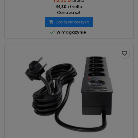
112,30 zł
brutto
91,30 zł
netto
Cena za szt.
Dodaj do koszyka


W magazynie
favorite_border