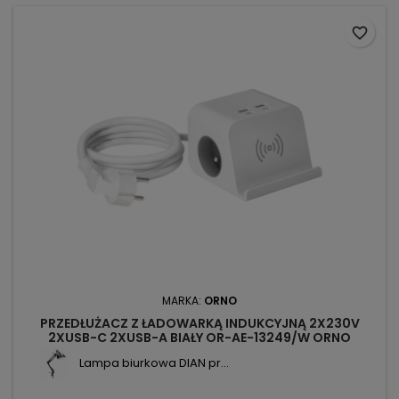
favorite_border
MARKA:
ORNO
PRZEDŁUŻACZ Z ŁADOWARKĄ INDUKCYJNĄ 2X230V
2XUSB-C 2XUSB-A BIAŁY OR-AE-13249/W ORNO
Lampa biurkowa DIAN pr...