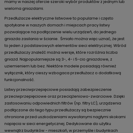
mamy w naszej ofercie szeroki wybór produktów z jednym lub
wieloma gniazdami.
Przedłużacze elektryczne listwowe to popularne i często
spotykane w naszych domach i miejscach pracy listwy
pozwalające na podłączenie wielu urządzeń, do jednego
gniazda zasilania w ścianie. Śmiało można więc uznać, że jest
to jeden z podstawowych elementów sieci elektrycznej. Wśród
przedłużaczy znaleźć można wersje, które rozróżnia liczba
gniazd. Najpopularniejsze są 3-, 4- i 5-cio gniazdowe, z
uziemieniem lub bez. Niektóre modele posiadają również
wyłącznik, który cieszy wzbogaca przedłużacz o dodatkową
funkcjonalność.
Listwy przeciwprzepięciowe posiadają zabezpieczenie
przeciwprzepięciowe oraz przeciążeniowo-zwarciowe. Dzięki
zastosowaniu odpowiednich filtrów (np. filtry LC), urządzenia
podłączone do tego typu przedłużaczy są bezpiecznie
chronione przed uszkodzeniami wywołanymi nagłymi skokami
napięcia w sieci energetycznej. Dedykowane do użytku
wewnątrz budynków - mieszkań, w przemyśle i budynkach