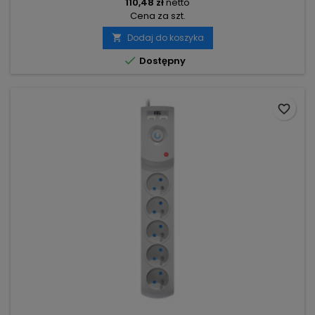
110,48 zł
netto
Cena za szt.
Dodaj do koszyka


Dostępny
favorite_border