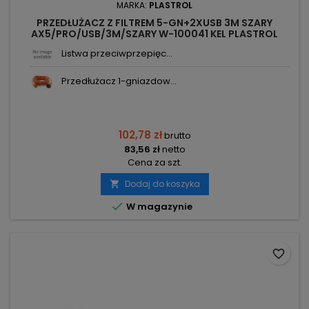
MARKA:
PLASTROL
PRZEDŁUŻACZ Z FILTREM 5-GN+2XUSB 3M SZARY
AX5/PRO/USB/3M/SZARY W-100041 KEL PLASTROL
Listwa przeciwprzepięc...
Przedłużacz 1-gniazdow...
102,78 zł
brutto
83,56 zł
netto
Cena za szt.
Dodaj do koszyka


W magazynie
favorite_border