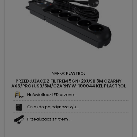
MARKA:
PLASTROL
PRZEDŁUŻACZ Z FILTREM 5GN+2XUSB 3M CZARNY
AX5/PRO/USB/3M/CZARNY W-100044 KEL PLASTROL
Naświetlacz LED przeno...
Gniazdo pojedyncze z/u...
Przedłużacz z filtrem ...