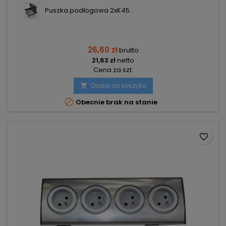
Puszka podłogowa 2xK45...
26,60 zł
brutto
21,63 zł
netto
Cena za szt.
Dodaj do koszyka


Obecnie brak na stanie
favorite_border