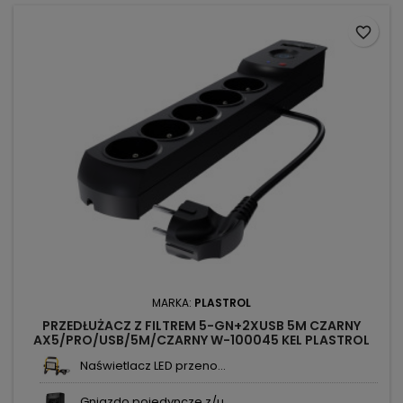
favorite_border
MARKA:
PLASTROL
PRZEDŁUŻACZ Z FILTREM 5-GN+2XUSB 5M CZARNY
AX5/PRO/USB/5M/CZARNY W-100045 KEL PLASTROL
Naświetlacz LED przeno...
Gniazdo pojedyncze z/u...