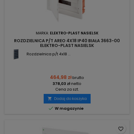
MARKA:
ELEKTRO-PLAST NASIELSK
ROZDZIELNICA P/T AREO 4X18 IP40 BIAŁA 3663-00
ELEKTRO-PLAST NASIELSK
Rozdzielnica p/t 4x18 ...
464,98 zł
brutto
378,03 zł
netto
Cena za szt.
Dodaj do koszyka


W magazynie
favorite_border