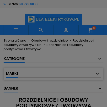
Telefon:
58 728 08 88
×
×
×
×
Moje listy życzeń
((modalTitle))
Utwórz listę życzeń
Zaloguj się
Utwórz nową listę
add_circle_outline
((confirmMessage))
Musisz być zalogowany by zapisać produkty na
Nazwa listy życzeń
swojej liście życzeń.
0



shopping_cart
((cancelText))
((modalDeleteText))
Strona główna
Obudowy i rozdzielnice
Rozdzielnice i
Anuluj
Zaloguj się
obudowy z tworzywa NN
Rozdzielnice i obudowy
Anuluj
Utwórz listę życzeń
podtynkowe z tworzywa
KATEGORIE
MARKI
BANNER
ROZDZIELNICE I OBUDOWY
PODTYNKOWE Z TWORZYWA