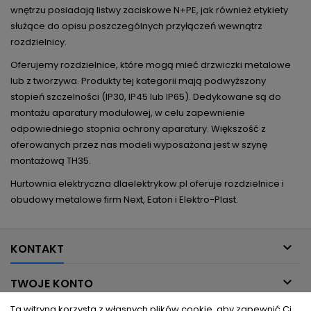
wnętrzu posiadają listwy zaciskowe N+PE, jak również etykiety
służące do opisu poszczególnych przyłączeń wewnątrz
rozdzielnicy.
Oferujemy rozdzielnice, które mogą mieć drzwiczki metalowe
lub z tworzywa. Produkty tej kategorii mają podwyższony
stopień szczelności (IP30, IP45 lub IP65). Dedykowane są do
montażu aparatury modułowej, w celu zapewnienie
odpowiedniego stopnia ochrony aparatury. Większość z
oferowanych przez nas modeli wyposażona jest w szynę
montażową TH35.
Hurtownia elektryczna dlaelektrykow.pl oferuje rozdzielnice i
obudowy metalowe firm Next, Eaton i Elektro-Plast.

KONTAKT

TWOJE KONTO
Ta witryna korzysta z własnych plików cookie, aby zapewnić Ci