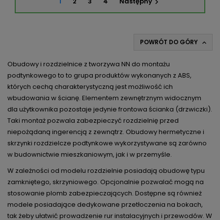
1
2
3
4
Następny

POWRÓT DO GÓRY

Obudowy i rozdzielnice z tworzywa NN do montażu
podtynkowego to to grupa produktów wykonanych z ABS,
których cechą charakterystyczną jest możliwość ich
wbudowania w ścianę. Elementem zewnętrznym widocznym
dla użytkownika pozostaje jedynie frontowa ścianka (drzwiczki).
Taki montaż pozwala zabezpieczyć rozdzielnię przed
niepożądaną ingerencją z zewnątrz. Obudowy hermetyczne i
skrzynki rozdzielcze podtynkowe wykorzystywane są zarówno
w budownictwie mieszkaniowym, jak i w przemyśle.
W zależności od modelu rozdzielnie posiadają obudowę typu
zamkniętego, skrzyniowego. Opcjonalnie pozwalać mogą na
stosowanie plomb zabezpieczających. Dostępne są również
modele posiadające dedykowane przetłoczenia na bokach,
tak żeby ułatwić prowadzenie rur instalacyjnych i przewodów. W