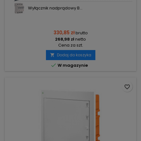
Wyłącznik nadprądowy B...
330,85 zł
brutto
268,98 zł
netto
Cena za szt.
Dodaj do koszyka


W magazynie
favorite_border