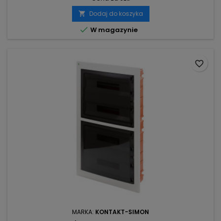
Dodaj do koszyka


W magazynie
favorite_border
MARKA:
KONTAKT-SIMON