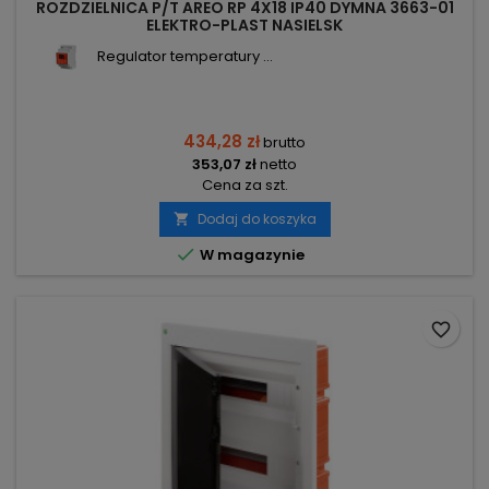
ROZDZIELNICA P/T AREO RP 4X18 IP40 DYMNA 3663-01
ELEKTRO-PLAST NASIELSK
Regulator temperatury ...
434,28 zł
brutto
353,07 zł
netto
Cena za szt.
Dodaj do koszyka


W magazynie
favorite_border