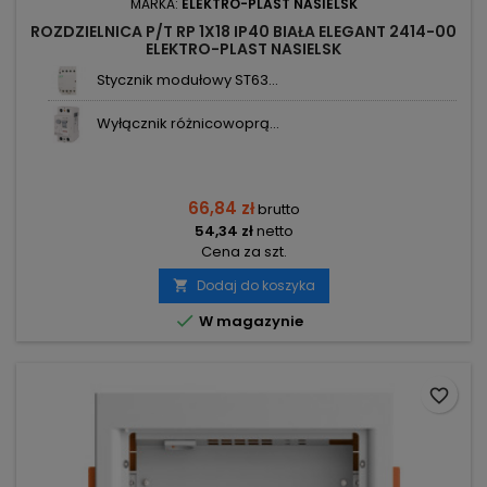
MARKA:
ELEKTRO-PLAST NASIELSK
ROZDZIELNICA P/T RP 1X18 IP40 BIAŁA ELEGANT 2414-00
ELEKTRO-PLAST NASIELSK
Stycznik modułowy ST63...
Wyłącznik różnicowoprą...
66,84 zł
brutto
54,34 zł
netto
Cena za szt.
Dodaj do koszyka


W magazynie
favorite_border