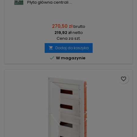
Płyta główna centrali ...
270,50 zł
brutto
219,92 zł
netto
Cena za szt.
Dodaj do koszyka


W magazynie
favorite_border