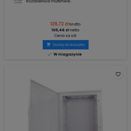
Rozdzielnica multimedi...
129,72 zł
brutto
105,46 zł
netto
Cena za szt.
Dodaj do koszyka


W magazynie
favorite_border