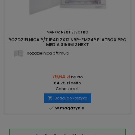
MARKA:
NEXT ELECTRO
ROZDZIELNICA P/T IP40 2X12 NRP-FM24P FLATBOX PRO
MEDIA 3156612 NEXT
Rozdzielnica p/t multi...
79,64 zł
brutto
64,75 zł
netto
Cena za szt.
Dodaj do koszyka


W magazynie