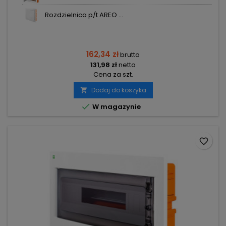
Rozdzielnica p/t AREO ...
162,34 zł
brutto
131,98 zł
netto
Cena za szt.
Dodaj do koszyka


W magazynie
favorite_border