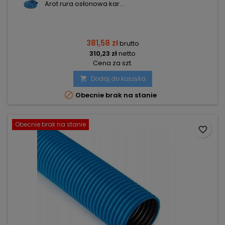
Arot rura osłonowa kar...
381,58 zł
brutto
310,23 zł
netto
Cena za szt.
Dodaj do koszyka


Obecnie brak na stanie
Obecnie brak na stanie
favorite_border