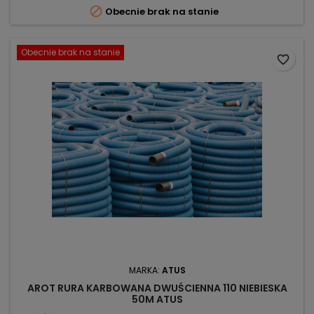

Obecnie brak na stanie
Obecnie brak na stanie
favorite_border
MARKA:
ATUS
AROT RURA KARBOWANA DWUŚCIENNA 110 NIEBIESKA
50M ATUS