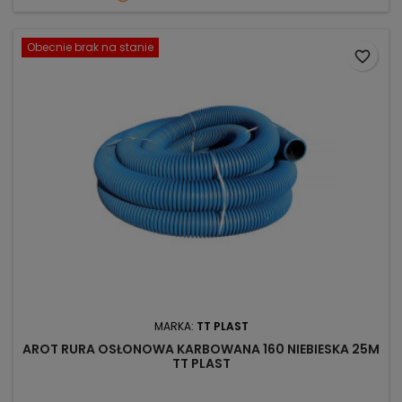
Obecnie brak na stanie
favorite_border
MARKA:
TT PLAST
AROT RURA OSŁONOWA KARBOWANA 160 NIEBIESKA 25M
TT PLAST