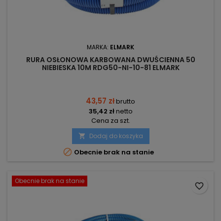
MARKA:
ELMARK
RURA OSŁONOWA KARBOWANA DWUŚCIENNA 50
NIEBIESKA 10M RDG50-NI-10-81 ELMARK
43,57 zł
brutto
35,42 zł
netto
Cena za szt.
Dodaj do koszyka


Obecnie brak na stanie
Obecnie brak na stanie
favorite_border