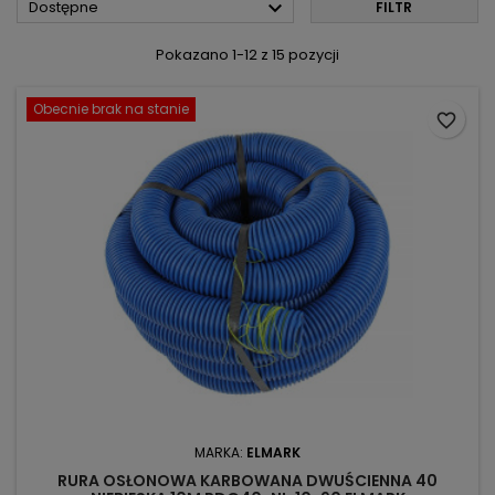

Dostępne
FILTR
Pokazano 1-12 z 15 pozycji
Obecnie brak na stanie
favorite_border
MARKA:
ELMARK
RURA OSŁONOWA KARBOWANA DWUŚCIENNA 40