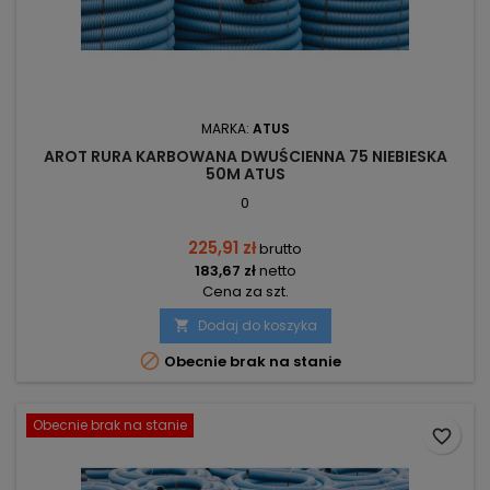
MARKA:
ATUS
AROT RURA KARBOWANA DWUŚCIENNA 75 NIEBIESKA
50M ATUS
0
225,91 zł
brutto
183,67 zł
netto
Cena za szt.
Dodaj do koszyka


Obecnie brak na stanie
Obecnie brak na stanie
favorite_border