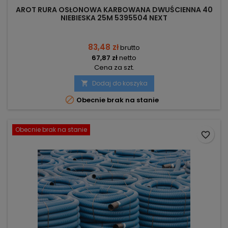
AROT RURA OSŁONOWA KARBOWANA DWUŚCIENNA 40
NIEBIESKA 25M 5395504 NEXT
83,48 zł
brutto
67,87 zł
netto
Cena za szt.
Dodaj do koszyka


Obecnie brak na stanie
Obecnie brak na stanie
favorite_border