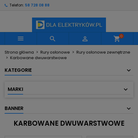
Telefon:
58 728 08 88
×
×
×
×
Moje listy życzeń
((modalTitle))
Utwórz listę życzeń
Zaloguj się
Utwórz nową listę
add_circle_outline
((confirmMessage))
Musisz być zalogowany by zapisać produkty na
Nazwa listy życzeń
swojej liście życzeń.
0



shopping_cart
((cancelText))
((modalDeleteText))
Strona główna
Rury osłonowe
Rury osłonowe zewnętrzne
Anuluj
Zaloguj się
Karbowane dwuwarstwowe
Anuluj
Utwórz listę życzeń
KATEGORIE
MARKI
BANNER
KARBOWANE DWUWARSTWOWE