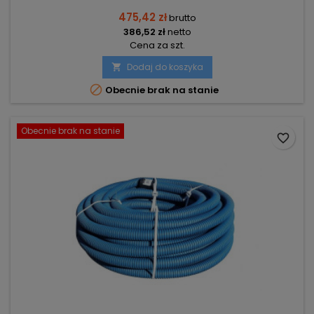
475,42 zł
brutto
386,52 zł
netto
Cena za szt.
Dodaj do koszyka


Obecnie brak na stanie
Obecnie brak na stanie
favorite_border