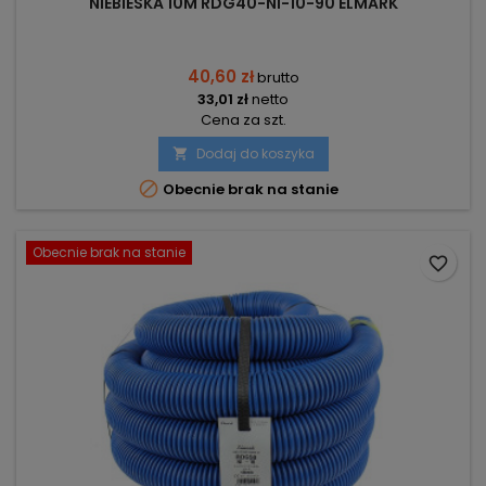
NIEBIESKA 10M RDG40-NI-10-90 ELMARK
40,60 zł
brutto
33,01 zł
netto
Cena za szt.
Dodaj do koszyka


Obecnie brak na stanie
Obecnie brak na stanie
favorite_border