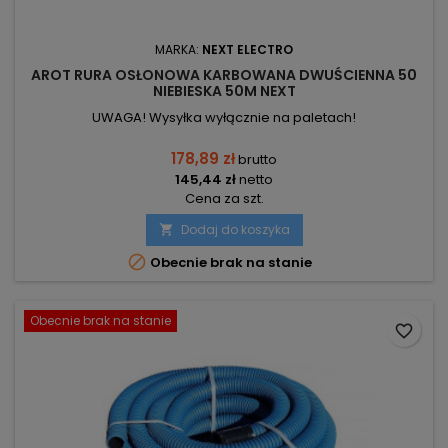
MARKA:
NEXT ELECTRO
AROT RURA OSŁONOWA KARBOWANA DWUŚCIENNA 50
NIEBIESKA 50M NEXT
UWAGA! Wysyłka wyłącznie na paletach!
178,89 zł
brutto
145,44 zł
netto
Cena za szt.
Dodaj do koszyka


Obecnie brak na stanie
Obecnie brak na stanie
favorite_border