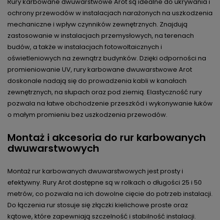
Rury karbowane dwuwarstwowe Arot są idealne do ukrywania i
ochrony przewodów w instalacjach narażonych na uszkodzenia
mechaniczne i wpływ czynników zewnętrznych. Znajdują
zastosowanie w instalacjach przemysłowych, na terenach
budów, a także w instalacjach fotowoltaicznych i
oświetleniowych na zewnątrz budynków. Dzięki odporności na
promieniowanie UV, rury karbowane dwuwarstwowe Arot
doskonale nadają się do prowadzenia kabli w kanałach
zewnętrznych, na słupach oraz pod ziemią. Elastyczność rury
pozwala na łatwe obchodzenie przeszkód i wykonywanie łuków
o małym promieniu bez uszkodzenia przewodów.
Montaż i akcesoria do rur karbowanych
dwuwarstwowych
Montaż rur karbowanych dwuwarstwowych jest prosty i
efektywny. Rury Arot dostępne są w rolkach o długości 25 i 50
metrów, co pozwala na ich dowolne cięcie do potrzeb instalacji.
Do łączenia rur stosuje się złączki kielichowe proste oraz
kątowe, które zapewniają szczelność i stabilność instalacji.