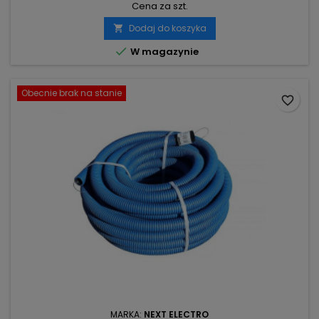
Cena za szt.
Dodaj do koszyka


W magazynie
Obecnie brak na stanie
favorite_border
MARKA:
NEXT ELECTRO