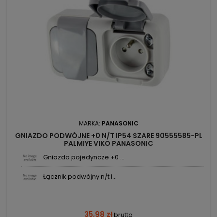
MARKA:
PANASONIC
GNIAZDO PODWÓJNE +0 N/T IP54 SZARE 90555585-PL
PALMIYE VIKO PANASONIC
Gniazdo pojedyncze +0 ...
Łącznik podwójny n/t I...
35,98 zł
brutto