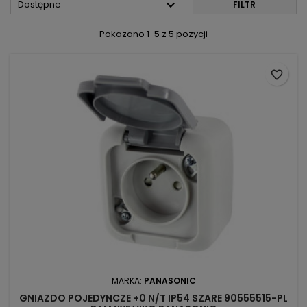

Dostępne
FILTR
Pokazano 1-5 z 5 pozycji
favorite_border
MARKA:
PANASONIC
GNIAZDO POJEDYNCZE +0 N/T IP54 SZARE 90555515-PL