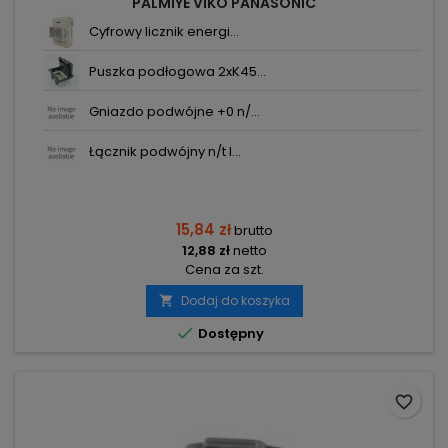
PALMIYE VIKO PANASONIC
Cyfrowy licznik energi...
Puszka podłogowa 2xK45...
Gniazdo podwójne +0 n/...
Łącznik podwójny n/t I...
15,84 zł
brutto
12,88 zł
netto
Cena za szt.
Dodaj do koszyka


Dostępny
favorite_border