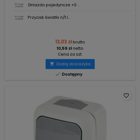
Gniazdo pojedyncze +0 ...
Przycisk światło n/t I...
13,03 zł
brutto
10,59 zł
netto
Cena za szt.
Dodaj do koszyka


Dostępny
favorite_border