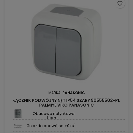
favorite_border
MARKA:
PANASONIC
ŁĄCZNIK PODWÓJNY N/T IP54 SZARY 90555502-PL
PALMIYE VIKO PANASONIC
Obudowa natynkowa
herm...
Gniazdo podwójne +0 n/...