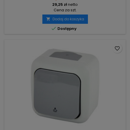
29,25 zł
netto
Cena za szt.
Dodaj do koszyka


Dostępny
favorite_border