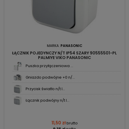
MARKA:
PANASONIC
ŁĄCZNIK POJEDYNCZY N/T IP54 SZARY 90555501-PL
PALMIYE VIKO PANASONIC
Puszka przyłączeniowa ...
Gniazdo podwójne +0 n/...
Przycisk światło n/t I...
Łącznik podwójny n/t I...
11,50 zł
brutto
9,35 zł
netto