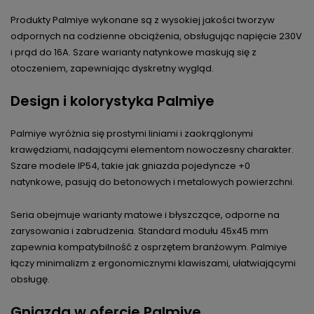
Produkty Palmiye wykonane są z wysokiej jakości tworzyw
odpornych na codzienne obciążenia, obsługując napięcie 230V
i prąd do 16A. Szare warianty natynkowe maskują się z
otoczeniem, zapewniając dyskretny wygląd.
Design i kolorystyka Palmiye
Palmiye wyróżnia się prostymi liniami i zaokrąglonymi
krawędziami, nadającymi elementom nowoczesny charakter.
Szare modele IP54, takie jak gniazda pojedyncze +0
natynkowe, pasują do betonowych i metalowych powierzchni.
Seria obejmuje warianty matowe i błyszczące, odporne na
zarysowania i zabrudzenia. Standard modułu 45x45 mm
zapewnia kompatybilność z osprzętem branżowym. Palmiye
łączy minimalizm z ergonomicznymi klawiszami, ułatwiającymi
obsługę.
Gniazda w ofercie Palmiye