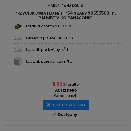
MARKA:
PANASONIC
PRZYCISK ŚWIATŁO N/T IP54 SZARY 90555503-PL
PALMIYE VIKO PANASONIC
Latarka czołowa LED 3W...
Gniazdo podwójne +0 n/...
Łącznik podwójny n/t I...
Łącznik pojedynczy n/t...
11,82 zł
brutto
9,61 zł
netto
Cena za szt.
Dodaj do koszyka


Dostępny