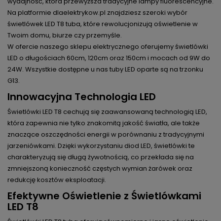
wydajność, która przewyższa tradycyjne lampy fluorescencyjne.
Na platformie dlaelektrykow.pl znajdziesz szeroki wybór
świetlówek LED T8 tuba, które rewolucjonizują oświetlenie w
Twoim domu, biurze czy przemyśle.
W ofercie naszego sklepu elektrycznego oferujemy świetlówki
LED o długościach 60cm, 120cm oraz 150cm i mocach od 9W do
24W. Wszystkie dostępne u nas tuby LED oparte są na trzonku
G13.
Innowacyjna Technologia LED
Świetlówki LED T8 cechują się zaawansowaną technologią LED,
która zapewnia nie tylko znakomitą jakość światła, ale także
znaczące oszczędności energii w porównaniu z tradycyjnymi
jarzeniówkami. Dzięki wykorzystaniu diod LED, świetlówki te
charakteryzują się długą żywotnością, co przekłada się na
zmniejszoną konieczność częstych wymian żarówek oraz
redukcję kosztów eksploatacji.
Efektywne Oświetlenie z Świetlówkami
LED T8