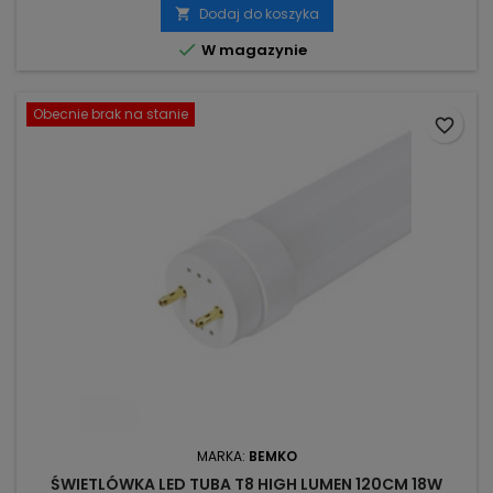
Dodaj do koszyka


W magazynie
Obecnie brak na stanie
favorite_border
MARKA:
BEMKO
ŚWIETLÓWKA LED TUBA T8 HIGH LUMEN 120CM 18W