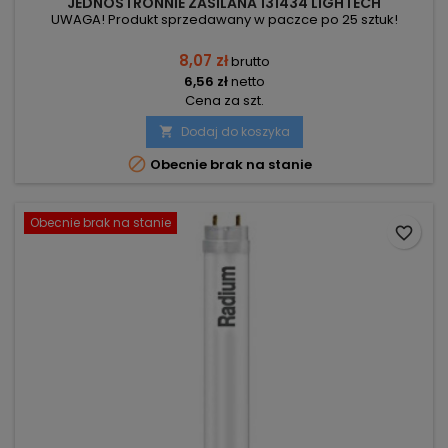
JEDNOSTRONNIE ZASILANA 131434 LIGHTECH
UWAGA! Produkt sprzedawany w paczce po 25 sztuk!
8,07 zł
brutto
6,56 zł
netto
Cena za szt.
Dodaj do koszyka


Obecnie brak na stanie
Obecnie brak na stanie
favorite_border