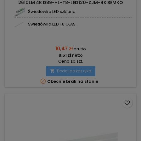
2610LM 4K D89-HL-T8-LED120-ZJM-4K BEMKO
Świetlówka LED szklana...
Świetlówka LED T8 GLAS...
10,47 zł
brutto
8,51 zł
netto
Cena za szt.
Dodaj do koszyka


Obecnie brak na stanie
favorite_border