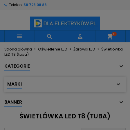
Telefon:
58 728 08 88
×
×
×
×
Moje listy życzeń
((modalTitle))
Utwórz listę życzeń
Zaloguj się
Utwórz nową listę
add_circle_outline
((confirmMessage))
Musisz być zalogowany by zapisać produkty na
Nazwa listy życzeń
swojej liście życzeń.
0



shopping_cart
((cancelText))
((modalDeleteText))
Strona główna
Oświetlenie LED
Żarówki LED
Świetlówka
Anuluj
Zaloguj się
LED T8 (tuba)
Anuluj
Utwórz listę życzeń
KATEGORIE
MARKI
BANNER
ŚWIETLÓWKA LED T8 (TUBA)