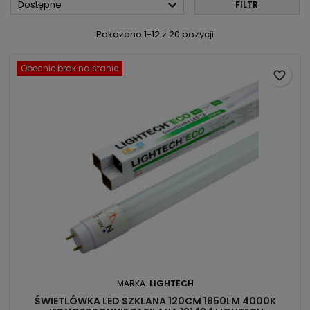

Dostępne
FILTR
Pokazano 1-12 z 20 pozycji
Obecnie brak na stanie
favorite_border
MARKA:
LIGHTECH
ŚWIETLÓWKA LED SZKLANA 120CM 1850LM 4000K