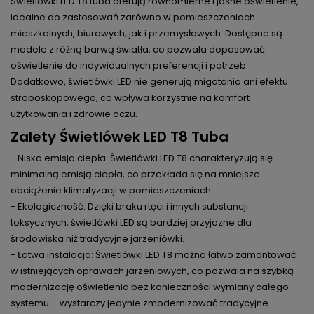
Świetlówki LED T8 tuba oferują równomierne i jasne oświetlenie,
idealne do zastosowań zarówno w pomieszczeniach
mieszkalnych, biurowych, jak i przemysłowych. Dostępne są
modele z różną barwą światła, co pozwala dopasować
oświetlenie do indywidualnych preferencji i potrzeb.
Dodatkowo, świetlówki LED nie generują migotania ani efektu
stroboskopowego, co wpływa korzystnie na komfort
użytkowania i zdrowie oczu.
Zalety Świetlówek LED T8 Tuba
- Niska emisja ciepła: Świetlówki LED T8 charakteryzują się
minimalną emisją ciepła, co przekłada się na mniejsze
obciążenie klimatyzacji w pomieszczeniach.
- Ekologiczność: Dzięki braku rtęci i innych substancji
toksycznych, świetlówki LED są bardziej przyjazne dla
środowiska niż tradycyjne jarzeniówki.
- Łatwa instalacja: Świetlówki LED T8 można łatwo zamontować
w istniejących oprawach jarzeniowych, co pozwala na szybką
modernizację oświetlenia bez konieczności wymiany całego
systemu – wystarczy jedynie zmodernizować tradycyjne