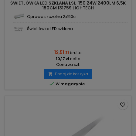
ŚWIETLÓWKA LED SZKLANA LSL-150 24W 2400LM 6,5K
150CM 131759 LIGHTECH
Oprawa szczelna 2x150c...
Świetlówka LED szklana...
12,51 zł
brutto
10,17 zł
netto
Cena za szt.
Dodaj do koszyka


W magazynie
favorite_border