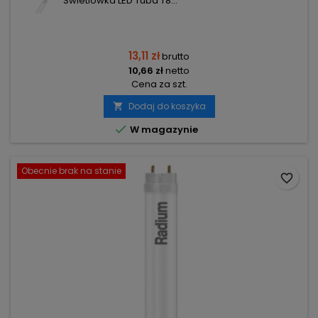
Świetlówka LED Tuba T8...
13,11 zł
brutto
10,66 zł
netto
Cena za szt.
Dodaj do koszyka


W magazynie
Obecnie brak na stanie
favorite_border