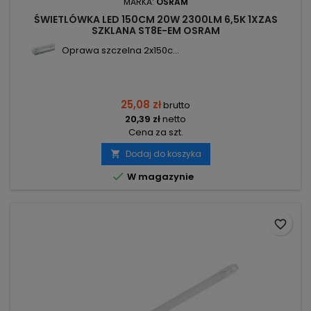
MARKA:
OSRAM
ŚWIETLÓWKA LED 150CM 20W 2300LM 6,5K 1XZAS
SZKLANA ST8E-EM OSRAM
Oprawa szczelna 2x150c...
25,08 zł
brutto
20,39 zł
netto
Cena za szt.
Dodaj do koszyka


W magazynie
favorite_border