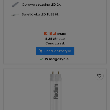
Oprawa szczelna LED 2x...
Świetlówka LED TUBE HI...
10,18 zł
brutto
8,28 zł
netto
Cena za szt.
Dodaj do koszyka


W magazynie
favorite_border