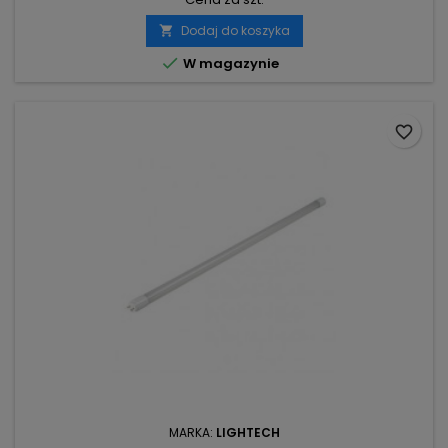
Dodaj do koszyka


W magazynie
favorite_border
MARKA:
LIGHTECH