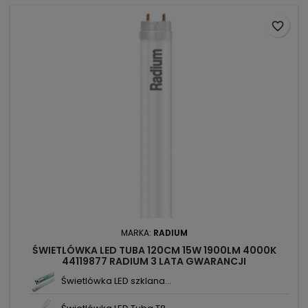
favorite_border
MARKA:
RADIUM
ŚWIETLÓWKA LED TUBA 120CM 15W 1900LM 4000K
44119877 RADIUM 3 LATA GWARANCJI
Świetlówka LED szklana...