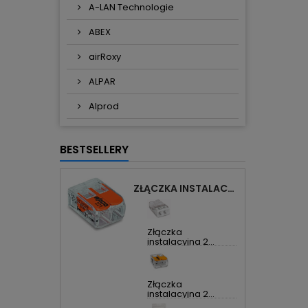
A-LAN Technologie
ABEX
airRoxy
ALPAR
Alprod
BESTSELLERY
ZŁĄCZKA INSTALACYJNA 2X UNIWERSALNA COMPACT 221-412 WAGO
Złączka
instalacyjna 2...
Złączka
instalacyjna 2...