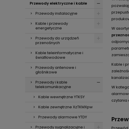
Przewody elektryczne i kable
pozwalaj
przepusto
Przewody instalacyjne
produkow
Kable i przewody
energetyczne
W asorty
przezna
Przewody do urządzeń
odpornyc
przenośnych
parametr
Kable teleinformatyczne i
zamieszc
światłowodowe
Kable i 
Przewody antenowe i
zależnoś
głośnikowe
kanaliza
Przewody i kable
telekomunikacyjne
W katego
alarmowe
Kable wewnętrzne YTKSY
czytania
Kable zewnętrzne XzTKMXpw
Przewody alarmowe YTDY
Przew
Przewody sygnalizacyjne i
Przewód 