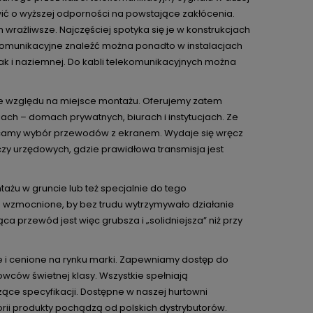
 o wyższej odporności na powstające zakłócenia.
 wrażliwsze. Najczęściej spotyka się je w konstrukcjach
ekomunikacyjne znaleźć można ponadto w instalacjach
 jak i naziemnej. Do kabli telekomunikacyjnych można
ze względu na miejsce montażu. Oferujemy zatem
h – domach prywatnych, biurach i instytucjach. Ze
lecamy wybór przewodów z ekranem. Wydaje się wręcz
y urzędowych, gdzie prawidłowa transmisja jest
żu w gruncie lub też specjalnie do tego
o wzmocnione, by bez trudu wytrzymywało działanie
przewód jest więc grubsza i „solidniejsza” niż przy
i cenione na rynku marki. Zapewniamy dostęp do
ców świetnej klasy. Wszystkie spełniają
ące specyfikacji. Dostępne w naszej hurtowni
orii produkty pochądzą od polskich dystrybutorów.