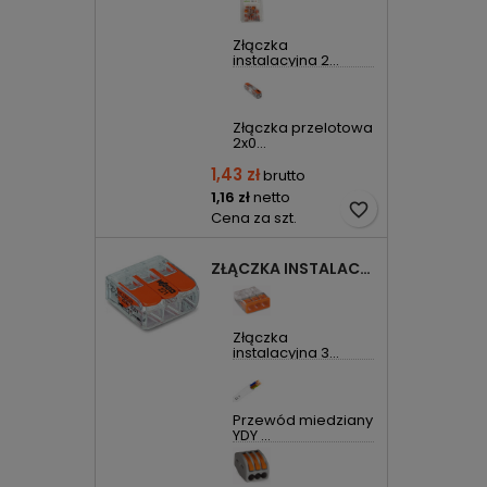
Złączka
instalacyjna 2...
Złączka przelotowa
2x0...
1,43 zł
brutto
1,16 zł
netto
favorite_border
Cena za szt.
ZŁĄCZKA INSTALACYJNA 3X UNIWERSALNA COMPACT 221-413 WAGO
Złączka
instalacyjna 3...
Przewód miedziany
YDY ...