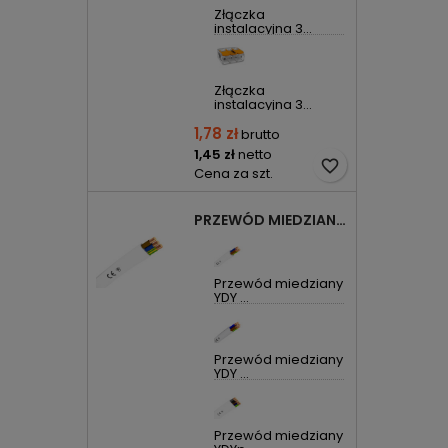
Złączka
instalacyjna 3...
Złączka
instalacyjna 3...
1,78 zł
brutto
1,45 zł
netto
favorite_border
Cena za szt.
PRZEWÓD MIEDZIANY YDYP DRUT 3X1,5MM2 ŻO 450/750V
Przewód miedziany
YDY ...
Przewód miedziany
YDY ...
Przewód miedziany