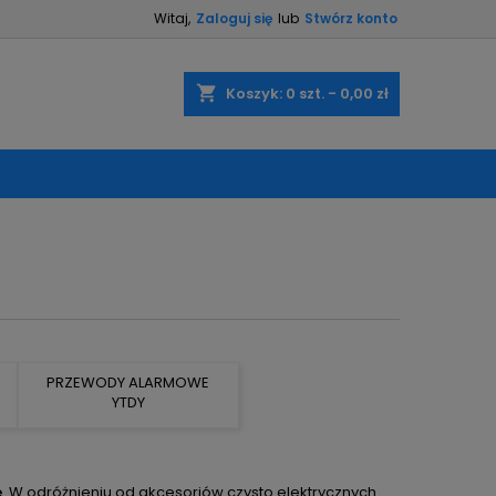
Witaj,
Zaloguj się
lub
Stwórz konto
×
×
×
×
shopping_cart
Koszyk:
0
szt. - 0,00 zł
)
ę
ń
PRZEWODY ALARMOWE
YTDY
e
. W odróżnieniu od akcesoriów czysto elektrycznych