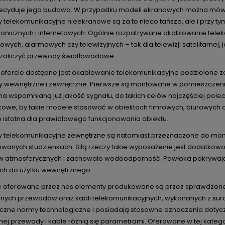
ecyduje jego budowa. W przypadku modeli ekranowych można mówić
telekomunikacyjne nieekranowe są za to nieco tańsze, ale i przy tym
lefonicznych i internetowych. Ogólnie rozpatrywane okablowanie tel
ych, alarmowych czy telewizyjnych – tak dla telewizji satelitarnej,
zaliczyć przewody światłowodowe.
 ofercie dostępne jest okablowanie telekomunikacyjne podzielone 
 wewnętrzne i zewnętrzne. Pierwsze są montowane w pomieszczeniac
na wspomnianą już jakość sygnału, do takich celów najczęściej po
owe, by takie modele stosować w obiektach firmowych, biurowych cz
e istotna dla prawidłowego funkcjonowania obiektu.
 telekomunikacyjne zewnętrzne są natomiast przeznaczone do monta
owanych studzienkach. Siłą rzeczy takie wyposażenie jest dodatkow
w atmosferycznych i zachowało wodoodporność. Powłoka pokrywająca 
ch do użytku wewnętrznego.
e oferowane przez nas elementy produkowane są przez sprawdzone 
nych przewodów oraz kabli telekomunikacyjnych, wykonanych z surow
yczne normy technologiczne i posiadają stosowne oznaczenia dotycz
nej przewody i kable różnią się parametrami. Oferowane w tej kateg