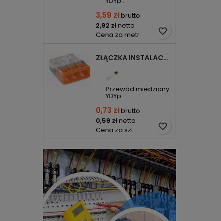
YDYp...
3,59 zł
brutto
2,92 zł
netto
favorite_border
Cena za metr
ZŁĄCZKA INSTALACYJNA 3X COMPACT POMARAŃCZOWA 2273-203 WAGO
Przewód miedziany
YDYp...
0,73 zł
brutto
0,59 zł
netto
favorite_border
Cena za szt.