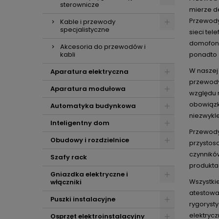
sterownicze
mierze d
Przewody 
Kable i przewody
specjalistyczne
sieci te
domofonow
Akcesoria do przewodów i
kabli
ponadto 
W naszej
Aparatura elektryczna
przewody
Aparatura modułowa
względu 
obowiązk
Automatyka budynkowa
niezwykl
Inteligentny dom
Przewody
Obudowy i rozdzielnice
przystos
czynnikó
Szafy rack
produkta
Gniazdka elektryczne i
Wszystki
włączniki
atestowa
Puszki instalacyjne
rygoryst
elektrycz
Osprzęt elektroinstalacyjny