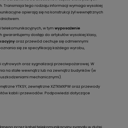
h. Transmisja tego rodzaju informacji wymaga wysokiej
nikacyjne opierają się na konstrukcji żył wewnętrznych
odnictwem.
i telekomunikacyjnych, w tym
wyposażenie
h gwarantujemy dostęp do artykułów wysokiej klasy,
kacyjny
oraz przewód cechuje się odmiennymi
znania się ze specyfikacją każdego wyrobu,
i cyfrowych oraz sygnalizacji przeciwpożarowej. W
nia na stałe wewnątrz lub na zewnątrz budynków (w
u uszkodzeniami mechanicznymi).
ewnętrzne YTKSY, zewnętrzne XZTKMXPW oraz przewody
tów kabli i przewodów. Podpowiedzi dotyczące
łanego przez kabel telekomunikacyjny sygnału w dużej