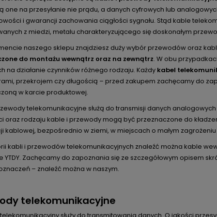
ą one na przesyłanie nie prądu, a danych cyfrowych lub analogowyc
wości i gwarancji zachowania ciągłości sygnału. Stąd kable telekomu
anych z miedzi, metalu charakteryzującego się doskonałym przew
mencie naszego sklepu znajdziesz duży wybór przewodów oraz kabl
czone do montażu wewnątrz oraz na zewnątrz
. W obu przypadkac
h na działanie czynników różnego rodzaju. Każdy
kabel telekomuni
ami, przekrojem czy długością – przed zakupem zachęcamy do zapo
zoną w karcie produktowej.
przewody telekomunikacyjne służą do transmisji danych analogowych 
ci oraz rodzaju kable i przewody mogą być przeznaczone do kładze
cji kablowej, bezpośrednio w ziemi, w miejscach o małym zagrożeni
rii kabli i przewodów telekomunikacyjnych znaleźć można kable w
 YTDY. Zachęcamy do zapoznania się ze szczegółowym opisem skró
 oznaczeń – znaleźć można w naszym.
ody telekomunikacyjne
telekomunikacyjny służy do transmitowania danych. O jakości przesy