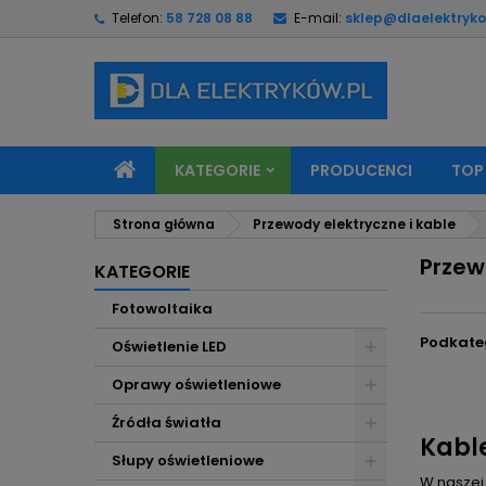
Telefon:
58 728 08 88
E-mail:
sklep@dlaelektryko
M
(
U
Z
add_circle_outline
((
Mu
Na
KATEGORIE
PRODUCENCI
TOP
Strona główna
Przewody elektryczne i kable
Przew
KATEGORIE
Fotowoltaika
Podkate
Oświetlenie LED
Oprawy oświetleniowe
Źródła światła
Kabl
Słupy oświetleniowe
W naszej