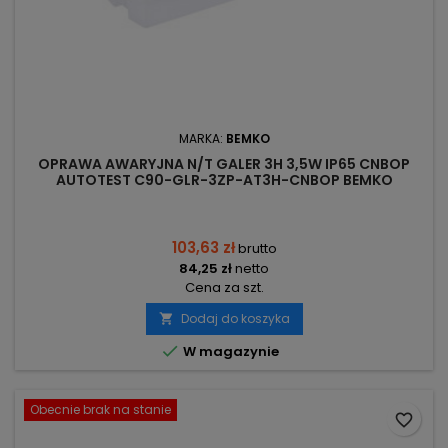
MARKA:
BEMKO
OPRAWA AWARYJNA N/T GALER 3H 3,5W IP65 CNBOP
AUTOTEST C90-GLR-3ZP-AT3H-CNBOP BEMKO
103,63 zł
brutto
84,25 zł
netto
Cena za szt.
Dodaj do koszyka


W magazynie
Obecnie brak na stanie
favorite_border