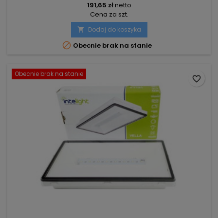
191,65 zł
netto
Cena za szt.
Dodaj do koszyka


Obecnie brak na stanie
Obecnie brak na stanie
favorite_border