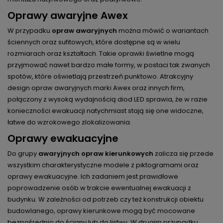
Oprawy awaryjne Awex
W przypadku
opraw awaryjnych
można mówić o wariantach
ściennych oraz sufitowych, które dostępne są w wielu
rozmiarach oraz kształtach. Takie oprawki świetlne mogą
przyjmować nawet bardzo małe formy, w postaci tak zwanych
spotów, które oświetlają przestrzeń punktowo. Atrakcyjny
design opraw awaryjnych marki Awex oraz innych firm,
połączony z wysoką wydajnością diod LED sprawia, że w razie
konieczności ewakuacji natychmiast stają się one widoczne,
łatwe do wzrokowego zlokalizowania.
Oprawy ewakuacyjne
Do grupy
awaryjnych opraw kierunkowych
zalicza się przede
wszystkim charakterystyczne modele z piktogramami oraz
oprawy ewakuacyjne. Ich zadaniem jest prawidłowe
poprowadzenie osób w trakcie ewentualnej ewakuacji z
budynku. W zależności od potrzeb czy też konstrukcji obiektu
budowlanego, oprawy kierunkowe mogą być mocowane
bezpośrednio do ściany lub do listwy. W drugim przypadku