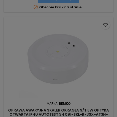

Obecnie brak na stanie
favorite_border
MARKA:
BEMKO
OPRAWA AWARYJNA SKALER OKRĄGŁA N/T 3W OPTYKA
OTWARTA IP40 AUTOTEST 3H C91-SKL-R-3SX-AT3H-