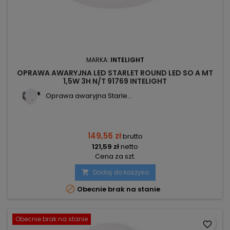
MARKA:
INTELIGHT
OPRAWA AWARYJNA LED STARLET ROUND LED SO A MT
1,5W 3H N/T 91769 INTELIGHT
Oprawa awaryjna Starle...
149,56 zł
brutto
121,59 zł
netto
Cena za szt.
Dodaj do koszyka


Obecnie brak na stanie
Obecnie brak na stanie
favorite_border