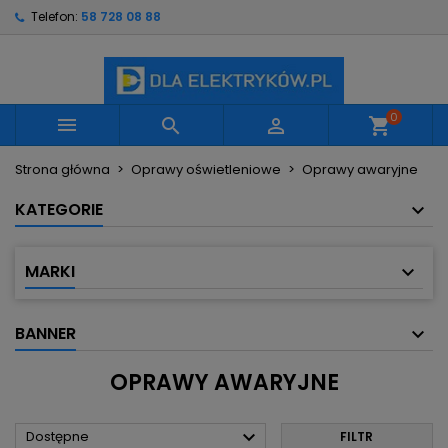
Telefon:
58 728 08 88
×
×
×
×
Moje listy życzeń
((modalTitle))
Utwórz listę życzeń
Zaloguj się
Utwórz nową listę
add_circle_outline
((confirmMessage))
Musisz być zalogowany by zapisać produkty na
Nazwa listy życzeń
swojej liście życzeń.
0



shopping_cart
((cancelText))
((modalDeleteText))
Strona główna
Oprawy oświetleniowe
Oprawy awaryjne
Anuluj
Zaloguj się
Anuluj
Utwórz listę życzeń
KATEGORIE
MARKI
BANNER
OPRAWY AWARYJNE

Dostępne
FILTR