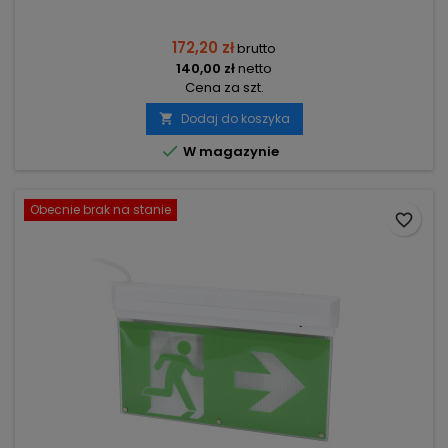
CNBOP BEMKO
172,20 zł
brutto
140,00 zł
netto
Cena za szt.
Dodaj do koszyka


W magazynie
Obecnie brak na stanie
favorite_border