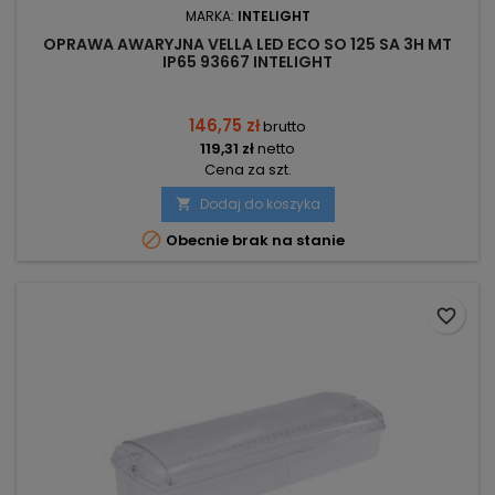
MARKA:
INTELIGHT
OPRAWA AWARYJNA VELLA LED ECO SO 125 SA 3H MT
IP65 93667 INTELIGHT
146,75 zł
brutto
119,31 zł
netto
Cena za szt.
Dodaj do koszyka


Obecnie brak na stanie
favorite_border