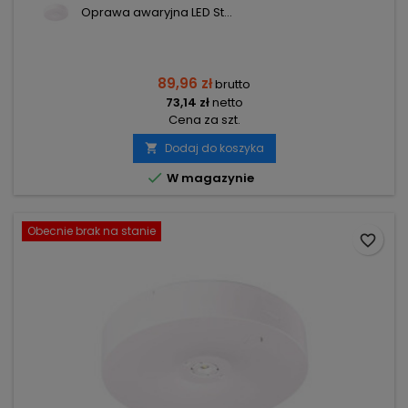
Oprawa awaryjna LED St...
89,96 zł
brutto
73,14 zł
netto
Cena za szt.
Dodaj do koszyka


W magazynie
Obecnie brak na stanie
favorite_border