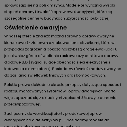
sprawdzają się na polskim rynku. Modele te wyróżnia wysoki
stopień ochrony i trwałość opraw ewakuacyjnych, które są
szczególnie cenne w budynkach użyteczności publicznej.
Oświetlenie awaryjne
W naszej ofercie znaleźć można zarówno oprawy awaryjne
kierunkowe (z zielonym oznakowaniem i strzałkami, które w
przypadku zagrożenia pokażą najszybszą drogę ewakuacji),
jak również górne oświetlenie rastrowe czy punktowe oprawy
diodowe LED (sygnalizujące obecność sieci elektrycznej i
ładowania akumulatora). Posiadamy również moduły awaryjne
do zasilania świetlówek liniowych oraz kompaktowych.
Polskie prawo dokładnie określa przepisy dotyczące sposobu i
rodzaju montowanych systemów i opraw awaryjnych. Warto
więc zapoznać się z aktualnymi zapisami „Ustawy o ochronie
przeciwpożarowej”.
Zachęcamy do weryfikacji oferty produktowej opraw
awaryjnych na dlaelektrykow.pl – posiadamy modele do
montażu natynkowego oraz podtynkowe.