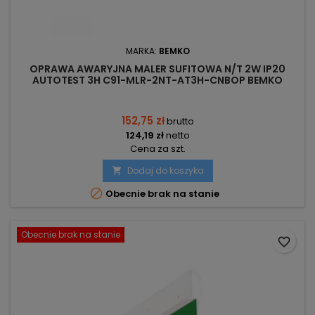
MARKA:
BEMKO
OPRAWA AWARYJNA MALER SUFITOWA N/T 2W IP20
AUTOTEST 3H C91-MLR-2NT-AT3H-CNBOP BEMKO
152,75 zł
brutto
124,19 zł
netto
Cena za szt.
Dodaj do koszyka


Obecnie brak na stanie
Obecnie brak na stanie
favorite_border