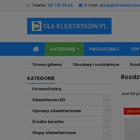
Telefon:
58 728 08 88
E-mail:
sklep@dlaelektryko
M
(
U
Z
add_circle_outline
((
Mu
Na
KATEGORIE
PRODUCENCI
TOP
Strona główna
Obudowy i rozdzielnice
Rozd
Rozdz
KATEGORIE
Fotowoltaika
Jest 69 
Oświetlenie LED
Oprawy oświetleniowe
Obecnie
Źródła światła
Słupy oświetleniowe