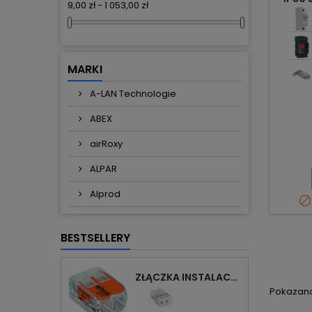
9,00 zł - 1 053,00 zł
MARKI
A-LAN Technologie
ABEX
airRoxy
ALPAR
Alprod

BESTSELLERY
ZŁĄCZKA INSTALACYJNA 2X UNIWERSALNA COMPACT 221-412 WAGO
Pokazano 