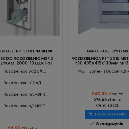
KA:
ELEKTRO-PLAST NASIELSK
MARKA:
KOLE-SYSTEMS
EK DO ROZDZIELNIC MSF Z
ROZDZIELNICA P/T 2X18 M
ZYKAMI 2000-10 ELEKTRO-
IP30 435X415X130MM MP3
PLAST
KOLE SYSTEMS
Rozdzielnica 3x12 p/t ...
Zamek z kluczem ZPKS
Rozdzielnica 1x12 p/t ...
340,33 zł
brutto
Rozdzielnica n/t MSF R...
276,69 zł
netto
Cena za szt.
Rozdzielnica p/t MSF T...
Dodaj do koszyka


W magazynie
44,99 zł
brutto