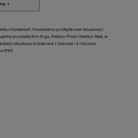
pny

 kilku modelach. Posiadamy podtynkowe obudowy i
my produkty firm Ergo, Elektro-Plast i Elektro-Met, w
rzedaży obudowy licznikowe 1-fazowe i 3-fazowe.
i IP65.