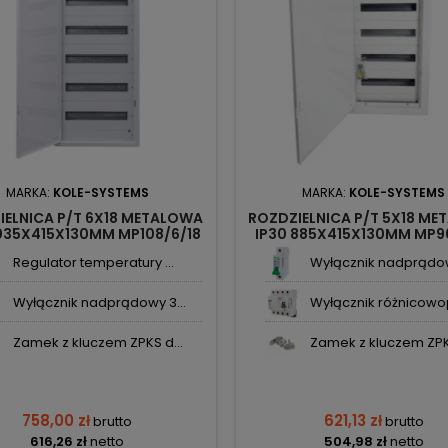
MARKA:
KOLE-SYSTEMS
MARKA:
KOLE-SYSTEMS
IELNICA P/T 6X18 METALOWA
ROZDZIELNICA P/T 5X18 M
1035X415X130MM MP108/6/18
IP30 885X415X130MM MP9
KOLE-SYSTEMS
KOLE-SYSTEMS
Regulator temperatury ...
Wyłącznik nadprądow
Wyłącznik nadprądowy 3...
Wyłącznik różnicowop
Zamek z kluczem ZPKS d...
Zamek z kluczem ZPKS
758,00 zł
621,13 zł
brutto
brutto
616,26 zł
netto
504,98 zł
netto