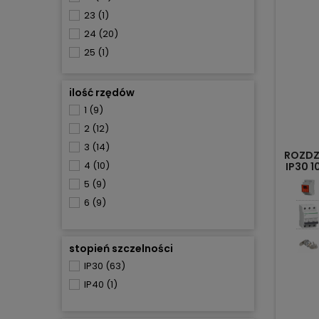
23
(1)
24
(20)
25
(1)
36
(2)
ilość rzędów
1
(9)
2
(12)
3
(14)
ROZDZ
4
(10)
IP30 
5
(9)
6
(9)
stopień szczelności
IP30
(63)
IP40
(1)