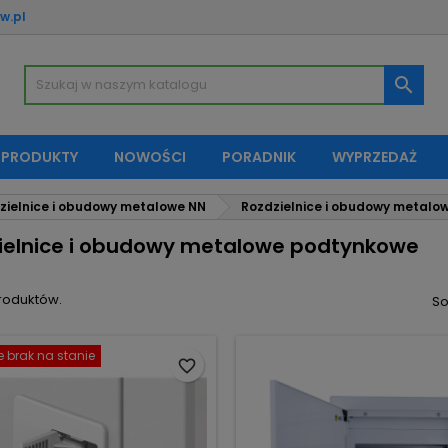
w.pl
oje listy życzeń
(modalTitle))
twórz listę życzeń
aloguj się

Utwórz nową listę
confirmMessage))
sisz być zalogowany by zapisać produkty na swojej liście życzeń.
zwa listy życzeń
 PRODUKTY
NOWOŚCI
PORADNIK
WYPRZEDAŻ
((cancelText))
Anuluj
((modalDeleteText)
Zaloguj si
zielnice i obudowy metalowe NN
Rozdzielnice i obudowy metal
Anuluj
Utwórz listę życze
ielnice i obudowy metalowe podtynkowe
produktów.
So
 brak na stanie
favorite_border