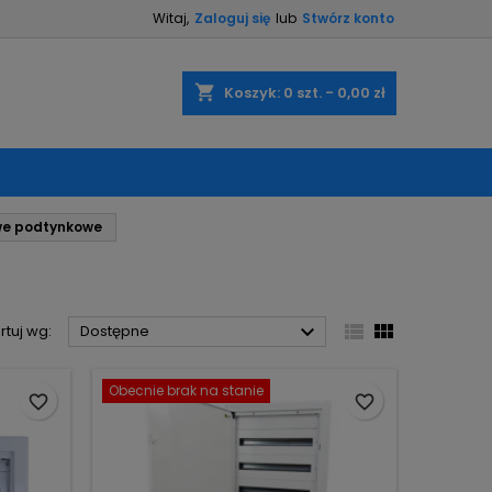
Witaj,
Zaloguj się
lub
Stwórz konto
×
×
×
×
shopping_cart
Koszyk:
0
szt. - 0,00 zł
)
ę
owe podtynkowe
ń



rtuj wg:
Dostępne
Obecnie brak na stanie
favorite_border
favorite_border