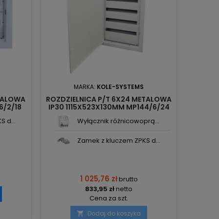
MARKA:
KOLE-SYSTEMS
ETALOWA
ROZDZIELNICA P/T 6X24 METALOWA
6/2/18
IP30 1115X523X130MM MP144/6/24
KOLE-SYSTEMS
 d...
Wyłącznik różnicowoprą...
Zamek z kluczem ZPKS d...
1 025,76 zł
brutto
833,95 zł
netto
Cena za szt.
Dodaj do koszyka
