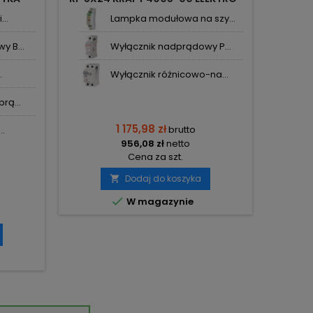
K
PLAST NASIELSK
..
Lampka modułowa na szy...
y B...
Wyłącznik nadprądowy P...
.
Wyłącznik różnicowo-na...
rą...
1 175,98 zł
brutto
..
956,08 zł
netto
Cena za szt.
Dodaj do koszyka


W magazynie