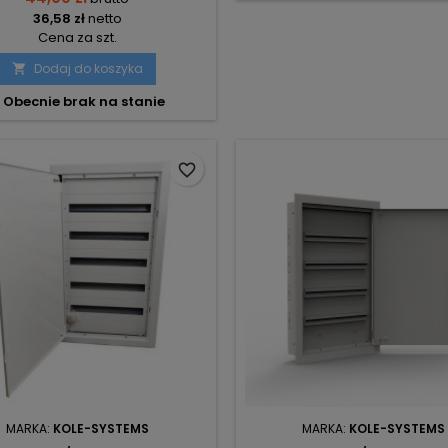
36,58 zł
netto
Cena za szt.
Dodaj do koszyka

Obecnie brak na stanie
favorite_border
MARKA:
KOLE-SYSTEMS
MARKA:
KOLE-SYSTEMS