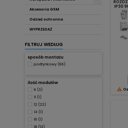
ROZDZ
IP30 
Akcesoria GSM
Odzież ochronna
WYPRZEDAŻ
FILTRUJ WEDŁUG
sposób montażu
podtynkowy
(66)
ilość modułów

Os
6
(3)
11
(1)
12
(22)
14
(1)
16
(1)
18
(13)