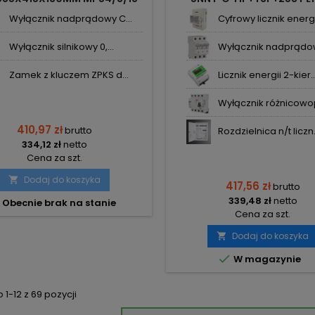
KOLE SYSTEMS
577X423X135 KUBIA
Wyłącznik nadprądowy C...
Cyfrowy licznik energi.
Wyłącznik silnikowy 0,...
Wyłącznik nadprądow
Zamek z kluczem ZPKS d...
Licznik energii 2-kier..
Wyłącznik różnicowop
410,97 zł
brutto
Rozdzielnica n/t liczn.
334,12 zł
netto
Cena za szt.
Dodaj do koszyka

417,56 zł
brutto
339,48 zł
netto
Obecnie brak na stanie
Cena za szt.
Dodaj do koszyka


W magazynie
1-12 z 69 pozycji