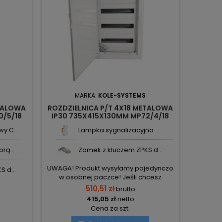
MARKA:
KOLE-SYSTEMS
ETALOWA
ROZDZIELNICA P/T 4X18 METALOWA
0/5/18
IP30 735X415X130MM MP72/4/18
KOLE-SYSTEMS
y C...
Lampka sygnalizacyjna ...
rą...
Zamek z kluczem ZPKS d...
UWAGA! Produkt wysyłamy pojedynczo
 d...
w osobnej paczce! Jeśli chcesz
uniknąć wysokiego kosztu transportu
510,51 zł
brutto
paletowego w przypadku zakupu
415,05 zł
netto
więcej niż 1 szt. - dokonaj zamówienia
Cena za szt.
tylko 1 szt. w każdym z zamówień.