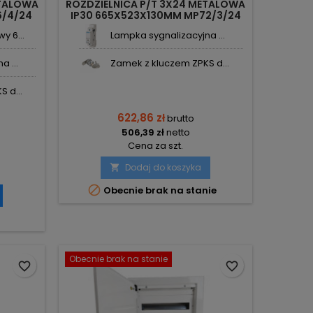
ETALOWA
ROZDZIELNICA P/T 3X24 METALOWA
6/4/24
IP30 665X523X130MM MP72/3/24
KOLE-SYSTEMS
y 6...
Lampka sygnalizacyjna ...
 ...
Zamek z kluczem ZPKS d...
 d...
622,86 zł
brutto
506,39 zł
netto
Cena za szt.
Dodaj do koszyka


Obecnie brak na stanie
Obecnie brak na stanie
favorite_border
favorite_border