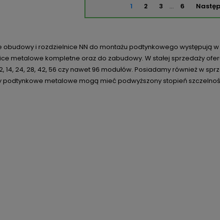
1
2
3
…
6
Nastę
 obudowy i rozdzielnice NN do montażu podtynkowego występują w
ice metalowe kompletne oraz do zabudowy. W stałej sprzedaży oferuje
12, 14, 24, 28, 42, 56 czy nawet 96 modułów. Posiadamy również w sp
podtynkowe metalowe mogą mieć podwyższony stopień szczelnośc