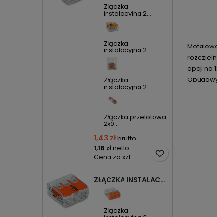
Złączka
instalacyjna 2...
Złączka
Metalowe
instalacyjna 2...
rozdzieln
opcji na 
Obudowy 
Złączka
instalacyjna 2...
Złączka przelotowa
2x0...
1,43 zł
brutto
1,16 zł
netto
favorite_border
Cena za szt.
ZŁĄCZKA INSTALACYJNA 3X UNIWERSALNA COMPACT 221-413 WAGO
Złączka