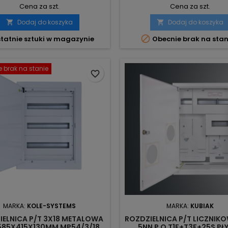
Cena za szt.
Cena za szt.
Dodaj do koszyka
Dodaj do koszyka



tatnie sztuki w magazynie
Obecnie brak na stan
 brak na stanie
favorite_border
MARKA:
KOLE-SYSTEMS
MARKA:
KUBIAK
IELNICA P/T 3X18 METALOWA
ROZDZIELNICA P/T LICZNIK
 585X415X130MM MP54/3/18
5NN P O T1F+T3F+25S PŁ