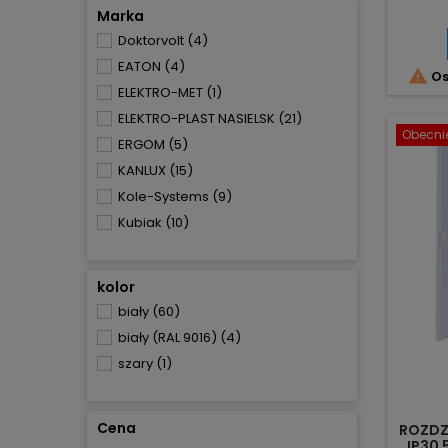
Marka
Doktorvolt
(4)
EATON
(4)

Os
ELEKTRO-MET
(1)
ELEKTRO-PLAST NASIELSK
(21)
Obecnie
ERGOM
(5)
KANLUX
(15)
Kole-Systems
(9)
Kubiak
(10)
kolor
biały
(60)
biały (RAL 9016)
(4)
szary
(1)
Cena
ROZDZ
IP30