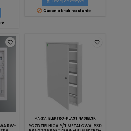
Dodaj do koszyka


Obecnie brak na stanie
ie
favorite_border
favorite_border
MARKA:
ELEKTRO-PLAST NASIELSK
OWA RW-
ROZDZIELNICA P/T METALOWA IP30
YTKA
RP 5X24 KRAFT 4005-00 ELEKTRO-