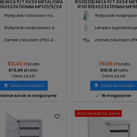
IELNICA P/T 5X24 METALOWA
ROZDZIELNICA P/T 4X24 M
965X523X130MM MP120/5/24
IP30 815X523X130MM MP9
KOLE-SYSTEMS
KOLE-SYSTEMS
Wyłącznik różnicowo-na...
Wyłącznik nadprądow
Wyłącznik nadprądowy 3...
Lampka sygnalizacyjna
Zamek z kluczem ZPKS d...
Zamek z kluczem ZPKS
831,43 zł
761,55 zł
brutto
brutto
675,96 zł
netto
619,15 zł
netto
Cena za szt.
Cena za szt.
Dodaj do koszyka
Dodaj do koszyka



tatnie sztuki w magazynie
W magazynie
Obecnie brak na stanie
favorite_border