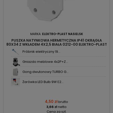
MARKA:
ELEKTRO-PLAST NASIELSK
PUSZKA NATYNKOWA HERMETYCZNA IP41 OKRĄGŁA
80X34 Z WKŁADEM 4X2,5 BIAŁA 0212-00 ELEKTRO-PLAST
Próbnik elektryczny 19...
Gniazdo meblowe 4x2P+Z...
Gong dwutonowy TURBO G...
Żarówka LED Bulb 9W E2...
4,50 zł
brutto
3,66 zł
netto
Cena za szt.