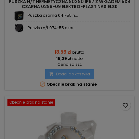
PUSZKA N/T HERMETYCZNA 80X80 IP67 Z WKŁADEM 5X4
CZARNA 0298-09 ELEKTRO-PLAST NASIELSK
Puszka czarna 041-55 n...
Puszka n/t 074-55 czar...
18,56 zł
brutto
15,09 zł
netto
Cena za szt.
Dodaj do koszyka


Obecnie brak na stanie
Obecnie brak na stanie
favorite_border