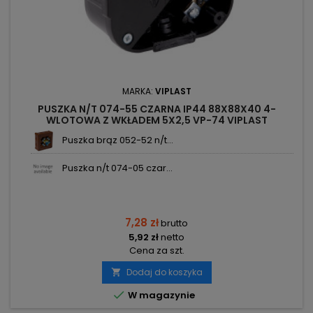
MARKA:
VIPLAST
PUSZKA N/T 074-55 CZARNA IP44 88X88X40 4-
WLOTOWA Z WKŁADEM 5X2,5 VP-74 VIPLAST
Puszka brąz 052-52 n/t...
Puszka n/t 074-05 czar...
7,28 zł
brutto
5,92 zł
netto
Cena za szt.
Dodaj do koszyka


W magazynie