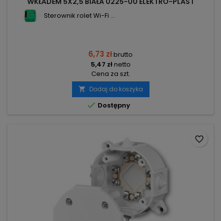
WKŁADEM 5X2,5 BIAŁA 0225-00 ELEKTRO-PLAST
Sterownik rolet Wi-Fi ...
6,73 zł
brutto
5,47 zł
netto
Cena za szt.
Dodaj do koszyka


Dostępny
favorite_border