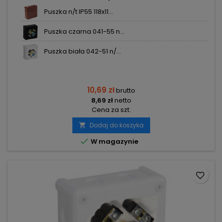
Puszka n/t IP55 118x11...
Puszka czarna 041-55 n...
Puszka biała 042-51 n/...
10,69 zł
brutto
8,69 zł
netto
Cena za szt.
Dodaj do koszyka


W magazynie
favorite_border