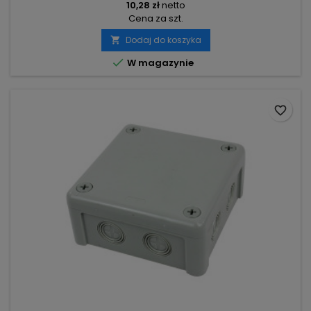
10,28 zł
netto
Cena za szt.
Dodaj do koszyka


W magazynie
favorite_border