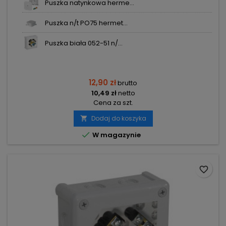
Puszka natynkowa herme...
Puszka n/t PO75 hermet...
Puszka biała 052-51 n/...
12,90 zł
brutto
10,49 zł
netto
Cena za szt.
Dodaj do koszyka


W magazynie
favorite_border