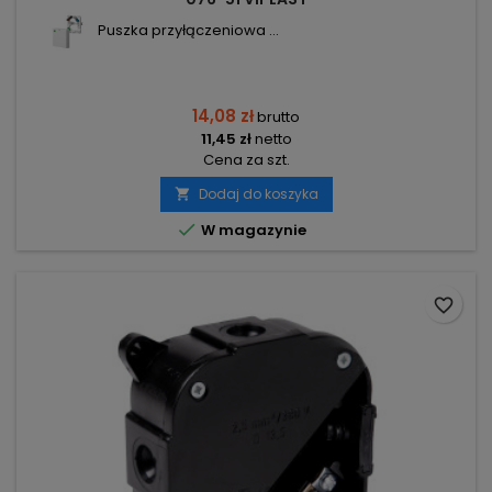
Puszka przyłączeniowa ...
14,08 zł
brutto
11,45 zł
netto
Cena za szt.
Dodaj do koszyka


W magazynie
favorite_border