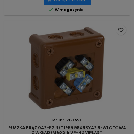

W magazynie
favorite_border
MARKA:
VIPLAST
PUSZKA BRĄZ 042-52 N/T IP55 98X98X42 8-WLOTOWA
Z WKŁADEM 5X2,5 VP-42 VIPLAST