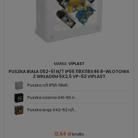
MARKA:
VIPLAST
PUSZKA BIAŁA 052-51 N/T IP55 118X118X46 8-WLOTOWA
Z WKŁADEM 5X2,5 VP-52 VIPLAST
Puszka n/t IP55 118x11...
Puszka czarna 041-55 n...
Puszka brąz 042-52 n/t...
12,64 zł
brutto