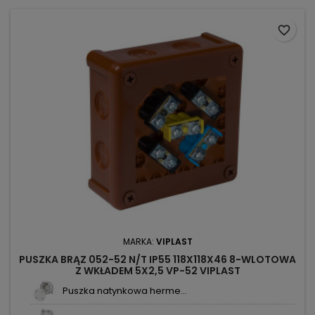
favorite_border
MARKA:
VIPLAST
PUSZKA BRĄZ 052-52 N/T IP55 118X118X46 8-WLOTOWA
Z WKŁADEM 5X2,5 VP-52 VIPLAST
Puszka natynkowa herme...