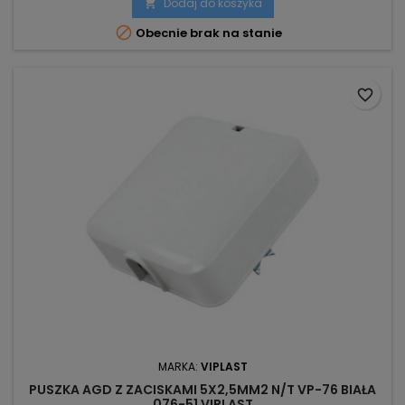
Dodaj do koszyka


Obecnie brak na stanie
favorite_border
MARKA:
VIPLAST
PUSZKA AGD Z ZACISKAMI 5X2,5MM2 N/T VP-76 BIAŁA
076-51 VIPLAST