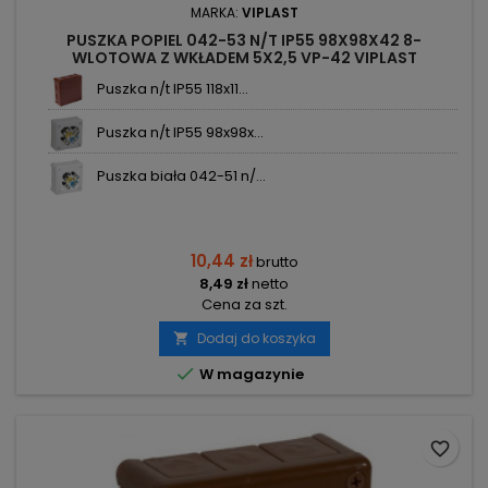
MARKA:
VIPLAST
PUSZKA POPIEL 042-53 N/T IP55 98X98X42 8-
WLOTOWA Z WKŁADEM 5X2,5 VP-42 VIPLAST
Puszka n/t IP55 118x11...
Puszka n/t IP55 98x98x...
Puszka biała 042-51 n/...
10,44 zł
brutto
8,49 zł
netto
Cena za szt.
Dodaj do koszyka


W magazynie
favorite_border