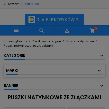
Telefon:
58 728 08 88
×
×
×
×
Moje listy życzeń
((modalTitle))
Utwórz listę życzeń
Zaloguj się
Utwórz nową listę
add_circle_outline
((confirmMessage))
Musisz być zalogowany by zapisać produkty na
Nazwa listy życzeń
swojej liście życzeń.
0



shopping_cart
((cancelText))
((modalDeleteText))
Strona główna
Puszki instalacyjne
Puszki natynkowe
Anuluj
Zaloguj się
Puszki natynkowe ze złączkami
Anuluj
Utwórz listę życzeń
KATEGORIE
MARKI
BANNER
PUSZKI NATYNKOWE ZE ZŁĄCZKAMI