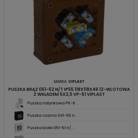
MARKA:
VIPLAST
PUSZKA BRĄZ 051-52 N/T IP55 118X118X46 12-WLOTOWA
Z WKŁADEM 5X2,5 VP-51 VIPLAST
Puszka natynkowa PK-6 ...
Puszka czarna 041-55 n...
Puszka biała 051-51 n/...