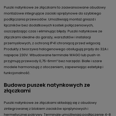
Puszki natynkowe ze złączkami to zaawansowane obudowy
montażowe integrujące zaciski sprężynowe do szybkiego
podłączania przewodów. Umożliwiają montaż gniazd i
łączników bez dodatkowych kostek połączeniowych,
oszczędzając czas i eliminując błędy. Puszki natynkowe ze
złączkami idealne do garaży, warsztatów i instalacji
przemysłowych, z ochroną IP41 chroniącą przed wilgocią.
Produkty z tworzywa halogenowego obsługują prądy do 32A i
napięcie 230V. Wbudowane terminale WAGO lub push-in
przyjmują przewody 0,75-6mm² bez narzędzi. Białe i szare
modele harmonizują z otoczeniem, zapewniając estetykę i
funkcjonalność.
Budowa puszek natynkowych ze
złączkami
Puszki natynkowe ze złączkami składają się z obudowy
zintegrowanej z blokiem zacisków sprężynowych i
hermetycznej pokrywy. Terminale umożliwiają podłączenie 4-8