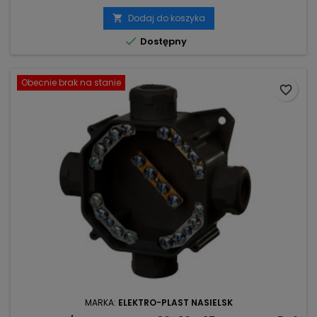
Dodaj do koszyka


Dostępny
Obecnie brak na stanie
favorite_border
MARKA:
ELEKTRO-PLAST NASIELSK