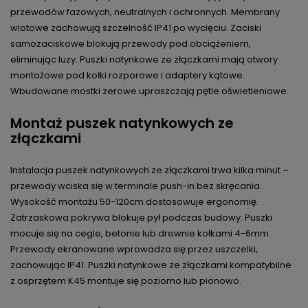
przewodów fazowych, neutralnych i ochronnych. Membrany
wlotowe zachowują szczelność IP41 po wycięciu. Zaciski
samozaciskowe blokują przewody pod obciążeniem,
eliminując luzy. Puszki natynkowe ze złączkami mają otwory
montażowe pod kołki rozporowe i adaptery kątowe.
Wbudowane mostki zerowe upraszczają pętle oświetleniowe.
Montaż puszek natynkowych ze
złączkami
Instalacja puszek natynkowych ze złączkami trwa kilka minut –
przewody wciska się w terminale push-in bez skręcania.
Wysokość montażu 50-120cm dostosowuje ergonomię.
Zatrzaskowa pokrywa blokuje pył podczas budowy. Puszki
mocuje się na cegle, betonie lub drewnie kołkami 4-6mm.
Przewody ekranowane wprowadza się przez uszczelki,
zachowując IP41. Puszki natynkowe ze złączkami kompatybilne
z osprzętem K45 montuje się poziomo lub pionowo.