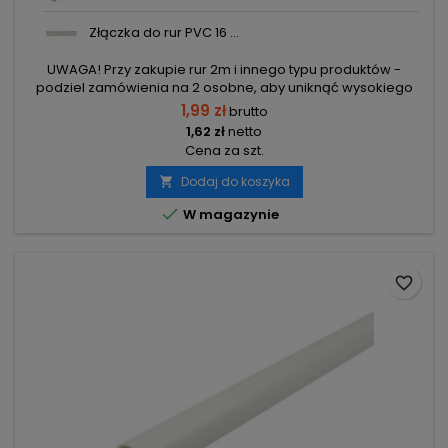
Złączka do rur PVC 16 ...
UWAGA! Przy zakupie rur 2m i innego typu produktów -
podziel zamówienia na 2 osobne, aby uniknąć wysokiego
kosztu transportu! Zamów osobno rury 2m i osobno inne
1,99 zł
brutto
elementy.
1,62 zł
netto
Cena za szt.
Dodaj do koszyka


W magazynie
favorite_border