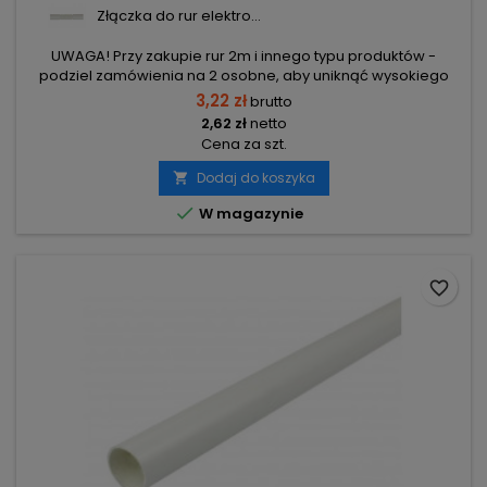
Złączka do rur elektro...
UWAGA! Przy zakupie rur 2m i innego typu produktów -
podziel zamówienia na 2 osobne, aby uniknąć wysokiego
kosztu transportu! Zamów osobno rury 2m i osobno inne
3,22 zł
brutto
elementy.
2,62 zł
netto
Cena za szt.
Dodaj do koszyka


W magazynie
favorite_border