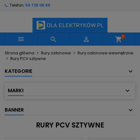
Telefon:
58 728 08 88
×
×
×
×
Moje listy życzeń
((modalTitle))
Utwórz listę życzeń
Zaloguj się
Utwórz nową listę
add_circle_outline
((confirmMessage))
Musisz być zalogowany by zapisać produkty na
Nazwa listy życzeń
swojej liście życzeń.
0



shopping_cart
((cancelText))
((modalDeleteText))
Strona główna
Rury osłonowe
Rury osłonowe wewnętrzne
Anuluj
Zaloguj się
Rury PCV sztywne
Anuluj
Utwórz listę życzeń
KATEGORIE
MARKI
BANNER
RURY PCV SZTYWNE