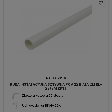
favorite_border
MARKA:
ZPTS
RURA INSTALACYJNA SZTYWNA PCV 22 BIAŁA 2M RL-
22/2M ZPTS
Złączka kątowa 90 stop...
Uchwyt do rur RING-22-...