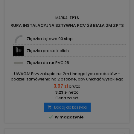
MARKA:
ZPTS
RURA INSTALACYJNA SZTYWNA PCV 28 BIAŁA 2M ZPTS
Złączka kątowa 90 stop...
Złączka prosta kielich...
Złączka do rur PVC 28 ...
UWAGA! Przy zakupie rur 2m i innego typu produktów -
podziel zamówienia na 2 osobne, aby uniknąć wysokiego
kosztu transportu! Zamów osobno rury 2m i osobno inne
3,97 zł
brutto
elementy.
3,23 zł
netto
Cena za szt.
Dodaj do koszyka


W magazynie