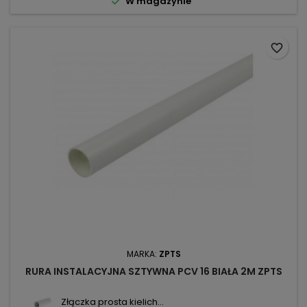

W magazynie
favorite_border
MARKA:
ZPTS
RURA INSTALACYJNA SZTYWNA PCV 16 BIAŁA 2M ZPTS
Złączka prosta kielich...