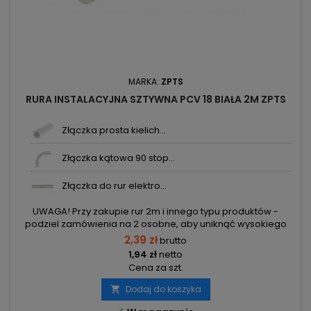
MARKA:
ZPTS
RURA INSTALACYJNA SZTYWNA PCV 18 BIAŁA 2M ZPTS
Złączka prosta kielich...
Złączka kątowa 90 stop...
Złączka do rur elektro...
UWAGA! Przy zakupie rur 2m i innego typu produktów -
podziel zamówienia na 2 osobne, aby uniknąć wysokiego
kosztu transportu! Zamów osobno rury 2m i osobno inne
2,39 zł
brutto
elementy.
1,94 zł
netto
Cena za szt.
Dodaj do koszyka
