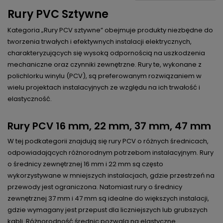
Rury PVC Sztywne
Kategoria „Rury PCV sztywne” obejmuje produkty niezbędne do
tworzenia trwałych i efektywnych instalacji elektrycznych,
charakteryzujących się wysoką odpornością na uszkodzenia
mechaniczne oraz czynniki zewnętrzne. Rury te, wykonane z
polichlorku winylu (PCV), są preferowanym rozwiązaniem w
wielu projektach instalacyjnych ze względu na ich trwałość i
elastyczność.
Rury PCV 16 mm, 22 mm, 37 mm, 47 mm
W tej podkategorii znajdują się rury PCV o różnych średnicach,
odpowiadających różnorodnym potrzebom instalacyjnym. Rury
o średnicy zewnętrznej 16 mm i 22 mm są często
wykorzystywane w mniejszych instalacjach, gdzie przestrzeń na
przewody jest ograniczona. Natomiast rury o średnicy
zewnętrznej 37 mm i 47 mm są idealne do większych instalacji,
gdzie wymagany jest przepust dla liczniejszych lub grubszych
kabli. Różnorodność średnic pozwala na elastyczne