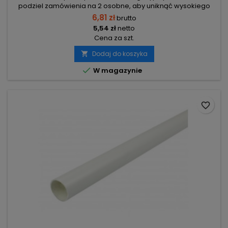
podziel zamówienia na 2 osobne, aby uniknąć wysokiego
kosztu transportu! Zamów osobno rury 2m i osobno inne
6,81 zł
brutto
elementy.
5,54 zł
netto
Cena za szt.
Dodaj do koszyka


W magazynie
favorite_border