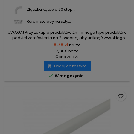
Złączka kątowa 90 stop...
Rura instalacyjna szty...
UWAGA! Przy zakupie produktów 2m i innego typu produktów
- podziel zamówienia na 2 osobne, aby uniknąć wysokiego
kosztu transportu! Zamów osobno produkty 2m i osobno inne
8,78 zł
brutto
elementy.
7,14 zł
netto
Cena za szt.
Dodaj do koszyka


W magazynie
favorite_border