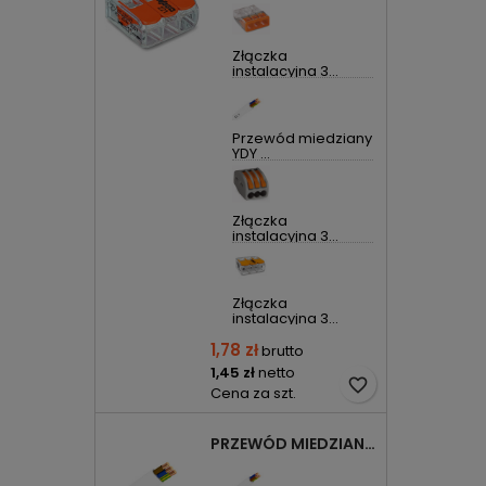
Złączka
instalacyjna 3...
Przewód miedziany
YDY ...
Złączka
instalacyjna 3...
Złączka
instalacyjna 3...
1,78 zł
brutto
1,45 zł
netto
favorite_border
Cena za szt.
PRZEWÓD MIEDZIANY YDYP DRUT 3X1,5MM2 ŻO 450/750V