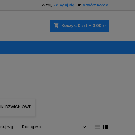
Witaj,
Zaloguj się
lub
Stwórz konto
×
×
×
×
shopping_cart
Koszyk:
0
szt. - 0,00 zł
)
ę
ń
IKI DŹWIGNIOWE



rtuj wg:
Dostępne