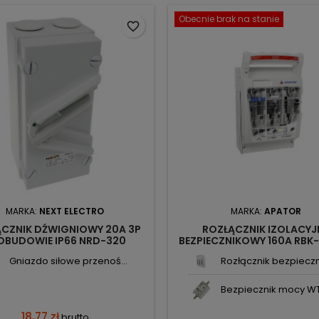
Obecnie brak na stanie
favorite_border
MARKA:
NEXT ELECTRO
MARKA:
APATOR
CZNIK DŹWIGNIOWY 20A 3P
ROZŁĄCZNIK IZOLACYJ
OBUDOWIE IP66 NRD-320
BEZPIECZNIKOWY 160A RBK-
2364101 NEXT
823333-011 APATOR
Gniazdo siłowe przenoś...
Rozłącznik bezpieczni
Bezpiecznik mocy WT
18,77 zł
brutto