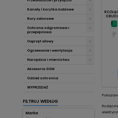
Przedłużacze i przyłącza
Kanały i korytka kablowe
ROZŁĄC
OBUDO
Rury osłonowe
Ochrona odgromowa i
przepięciowa
Osprzęt siłowy
Ogrzewanie i wentylacja
Narzędzia i miernictwo
Akcesoria GSM
Odzież ochronna
WYPRZEDAŻ
Pokazano 
FILTRUJ WEDŁUG
Rozłączn
elektryc
Marka