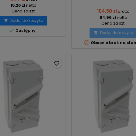
15,26 zł
netto
104,50 zł
Cena za szt.
brutto
84,96 zł
netto
Dodaj do koszyka

Cena za szt.

Dostępny
Dodaj do koszyka


Obecnie brak na stan
favorite_border