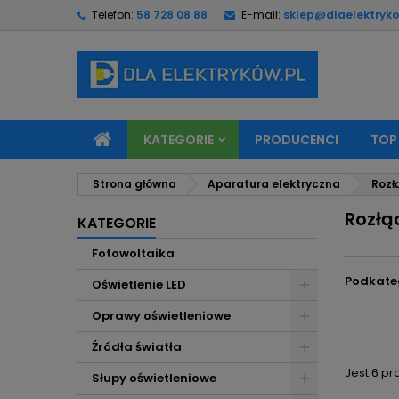
Telefon:
58 728 08 88
E-mail:
sklep@dlaelektryko
M
(
U
Z
add_circle_outline
((
Mu
Na
KATEGORIE
PRODUCENCI
TOP
Strona główna
Aparatura elektryczna
Rozł
Rozłąc
KATEGORIE
Fotowoltaika
Podkate
Oświetlenie LED
Oprawy oświetleniowe
Źródła światła
Jest 6 pr
Słupy oświetleniowe