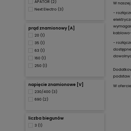
APATOR
(2)
W naszej
Next Electro
(3)
- rozłąc
elektryc
wymagana
prąd znamionowy [A]
kablowo-
20
(1)
- rozłąc
35
(1)
dostępne
63
(1)
dowolnyc
160
(1)
250
(1)
Dodatkow
podstaw 
napięcie znamionowe [V]
W ofercie
230/400
(3)
690
(2)
liczba biegunów
3
(1)