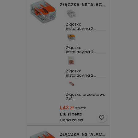
ZŁĄCZKA INSTALACYJNA 2X UNIWERSALNA COMPACT 221-412 WAGO
Złączka
instalacyjna 2...
Złączka
instalacyjna 2...
Złączka
instalacyjna 2...
Złączka przelotowa
2x0...
1,43 zł
brutto
1,16 zł
netto
favorite_border
Cena za szt.
ZŁĄCZKA INSTALACYJNA 3X UNIWERSALNA COMPACT 221-413 WAGO