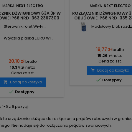
MARKA:
NEXT ELECTRO
MARKA:
NEXT ELECTRO
ZNIK DŹWIGNIOWY 63A 3P W
ROZŁĄCZNIK DŹWIGNIOWY 3
WIE IP66 NRD-363 2367303
OBUDOWIE IP66 NRD-335 2
NEXT
NEXT
Sterownik rolet Wi-Fi ...
Modułowy blok rozdzie
Wtyczka płaska EURO WT...
18,77 zł
brutto
15,26 zł
netto
20,10 zł
Cena za szt.
brutto
16,34 zł
netto
Dodaj do koszyka

Cena za szt.

Dostępny
Dodaj do koszyka


Dostępny
1-6 z 6 pozycji
ik to urządzenie służące do rozłączania prądów roboczych w gran
znego. Nie nadaje się do rozłączania prądów zwarciowych.