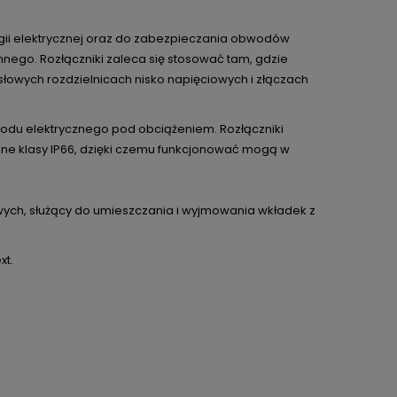
rgii elektrycznej oraz do zabezpieczania obwodów
nego. Rozłączniki zaleca się stosować tam, gdzie
owych rozdzielnicach nisko napięciowych i złączach
odu elektrycznego pod obciążeniem. Rozłączniki
e klasy IP66, dzięki czemu funkcjonować mogą w
wych, służący do umieszczania i wyjmowania wkładek z
xt.