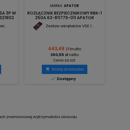
MARKA:
APATOR
5A 3P W
ROZŁĄCZNIK BEZPIECZNIKOWY RBK-1
321802
250A 63-811779-011 APATOR
l...
Zestaw wkrętaków VDE 1...
443,48 zł
brutto
360,55 zł
netto
Cena za szt.
Dodaj do koszyka


Dostępny
icach znamionowej wytrzymałości obwodu