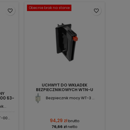
Obecnie brak na stanie
favorite_border
favorite_border
UCHWYT DO WKŁADEK
BEZPIECZNIKOWYCH WTN-U
NY
1115282186T APATOR
00 63-
Bezpiecznik mocy WT-3 ...
k...
-00...
94,29 zł
brutto
76,66 zł
netto