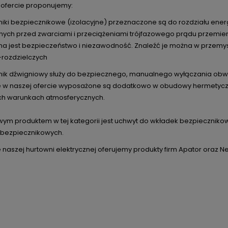
 ofercie proponujemy:
zniki bezpiecznikowe (izolacyjne) przeznaczone są do rozdziału ene
znych przed zwarciami i przeciążeniami trójfazowego prądu przemien
 jest bezpieczeństwo i niezawodność. Znaleźć je można w przemysł
rozdzielczych
znik dźwigniowy służy do bezpiecznego, manualnego wyłączania obw
 w naszej ofercie wyposażone są dodatkowo w obudowy hermetyczn
h warunkach atmosferycznych.
ym produktem w tej kategorii jest uchwyt do wkładek bezpieczniko
bezpiecznikowych.
 naszej hurtowni elektrycznej oferujemy produkty firm Apator oraz Ne