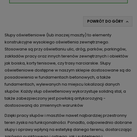
POWRÓT DO GÓRY

Słupy oświetleniowe (lub inaczej maszty) to elementy
konstrukcyjne wysokiego oświetlenia zewnętrznego.
Stosowane są przy oświetlaniu ulic, dróg, parków, parkingów,
zakładów pracy oraz innych terenów zewnętrznych i obiektów
jak boiska, korty tenisowe, czy trasy narciarskie. Słupy
oświetleniowe dostępne w naszym sklepie dostosowane są do
posadowienia w fundamentach betonowych, a także
fundamentach, wylewanych na miejscu lokalizacji danych
słupów. Każdy słup oświetleniowy wykorzystuje solidną stal, a
także zabezpieczony jest powłoką antykorozyjną -
dostosowaną do zmiennych warunków
Dzięki pracy słupów i masztów nawet najbardziej przestronny
teren zyska na funkcjonalności. Ponadto, odpowiednio dobrane
słupy i oprawy wpłyną na estetykę danego terenu, dostarczając
zarówno punktowego i ostrego, jak i subtelnego i