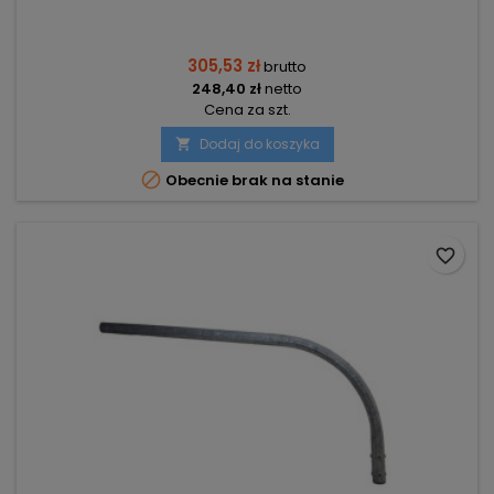
305,53 zł
brutto
248,40 zł
netto
Cena za szt.
Dodaj do koszyka


Obecnie brak na stanie
favorite_border