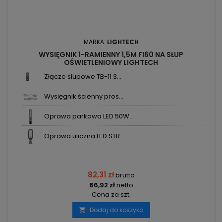
MARKA:
LIGHTECH
WYSIĘGNIK 1-RAMIENNY 1,5M FI60 NA SŁUP
OŚWIETLENIOWY LIGHTECH
Złącze słupowe TB-11 3...
Wysięgnik ścienny pros...
Oprawa parkowa LED 50W...
Oprawa uliczna LED STR...
82,31 zł
brutto
66,92 zł
netto
Cena za szt.
Dodaj do koszyka
