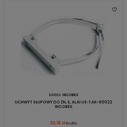
favorite_border
MARKA:
INCOBEX
UCHWYT SŁUPOWY DO ŻN, E, ALAI US-1 AK-60022
INCOBEX
30,18 zł
brutto