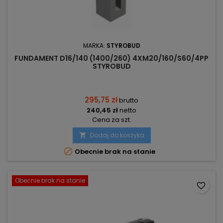
MARKA:
STYROBUD
FUNDAMENT D16/140 (1400/260) 4XM20/160/S60/4PP
STYROBUD
295,75 zł
brutto
240,45 zł
netto
Cena za szt.
Dodaj do koszyka


Obecnie brak na stanie
Obecnie brak na stanie
favorite_border