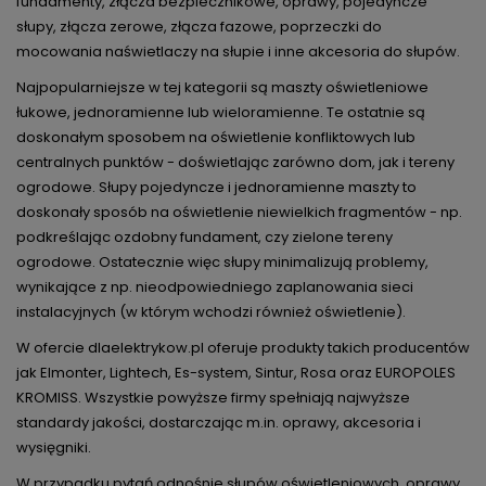
fundamenty, złącza bezpiecznikowe, oprawy, pojedyncze
słupy, złącza zerowe, złącza fazowe, poprzeczki do
mocowania naświetlaczy na słupie i inne akcesoria do słupów.
Najpopularniejsze w tej kategorii są maszty oświetleniowe
łukowe, jednoramienne lub wieloramienne. Te ostatnie są
doskonałym sposobem na oświetlenie konfliktowych lub
centralnych punktów - doświetlając zarówno dom, jak i tereny
ogrodowe. Słupy pojedyncze i jednoramienne maszty to
doskonały sposób na oświetlenie niewielkich fragmentów - np.
podkreślając ozdobny fundament, czy zielone tereny
ogrodowe. Ostatecznie więc słupy minimalizują problemy,
wynikające z np. nieodpowiedniego zaplanowania sieci
instalacyjnych (w którym wchodzi również oświetlenie).
W ofercie dlaelektrykow.pl oferuje produkty takich producentów
jak Elmonter, Lightech, Es-system, Sintur, Rosa oraz EUROPOLES
KROMISS. Wszystkie powyższe firmy spełniają najwyższe
standardy jakości, dostarczając m.in. oprawy, akcesoria i
wysięgniki.
W przypadku pytań odnośnie słupów oświetleniowych, oprawy,