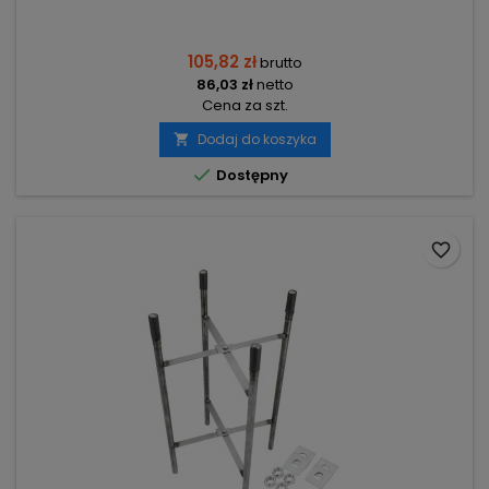
105,82 zł
brutto
86,03 zł
netto
Cena za szt.
Dodaj do koszyka


Dostępny
favorite_border