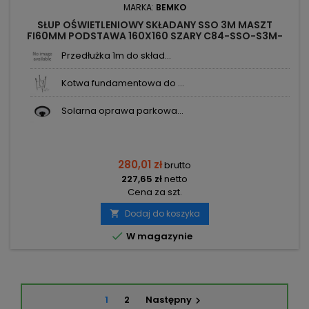
MARKA:
BEMKO
SŁUP OŚWIETLENIOWY SKŁADANY SSO 3M MASZT
FI60MM PODSTAWA 160X160 SZARY C84-SSO-S3M-
160-060-DG BEMKO
Przedłużka 1m do skład...
Kotwa fundamentowa do ...
Solarna oprawa parkowa...
280,01 zł
brutto
227,65 zł
netto
Cena za szt.
Dodaj do koszyka


W magazynie
1
2
Następny
