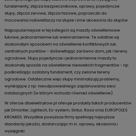
fundamenty, złącza bezpiecznikowe, oprawy, pojedyncze
słupy, złącza zerowe, złącza fazowe, poprzeczki do
mocowania naświetlaczy na słupie i inne akcesoria do słupów.
Najpopularniejsze w tej kategorii są maszty oświetleniowe
łukowe, jednoramienne lub wieloramienne. Te ostatnie są
doskonałym sposobem na oświetlenie konfliktowych lub
centralnych punktów - doświetlając zarówno dom, jak i tereny
ogrodowe. Słupy pojedyncze i jednoramienne maszty to
doskonały sposób na oświetlenie niewielkich fragmentów - np.
podkreślając ozdobny fundament, czy zielone tereny
ogrodowe. Ostatecznie więc słupy minimalizują problemy,
wynikające z np. nieodpowiedniego zaplanowania sieci
instalacyjnych (w którym wchodzi również oświetlenie).
W ofercie dlaelektrykow.pl oferuje produkty takich producentów
jak Elmonter, Lightech, Es-system, Sintur, Rosa oraz EUROPOLES
KROMISS. Wszystkie powyższe firmy spełniają najwyższe
standardy jakości, dostarczając m.in. oprawy, akcesoria i
wysięgniki.