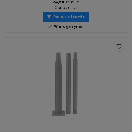
24,54 zł
netto
Cena za szt.
Dodaj do koszyka


W magazynie
favorite_border