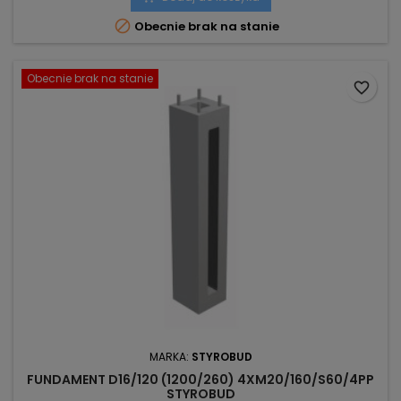

Obecnie brak na stanie
Obecnie brak na stanie
favorite_border
MARKA:
STYROBUD
FUNDAMENT D16/120 (1200/260) 4XM20/160/S60/4PP
STYROBUD