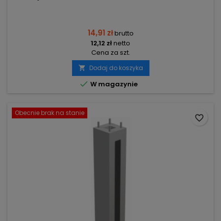
14,91 zł
brutto
12,12 zł
netto
Cena za szt.
Dodaj do koszyka


W magazynie
Obecnie brak na stanie
favorite_border