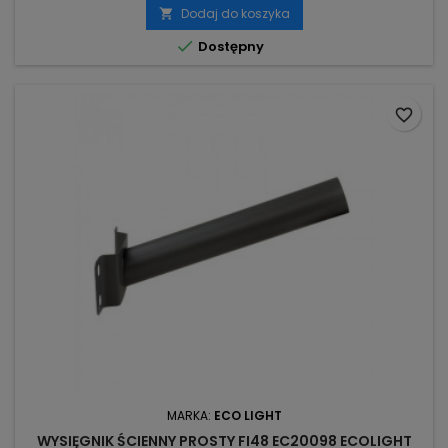
Dodaj do koszyka


Dostępny
favorite_border
MARKA:
ECO LIGHT
WYSIĘGNIK ŚCIENNY PROSTY FI48 EC20098 ECOLIGHT