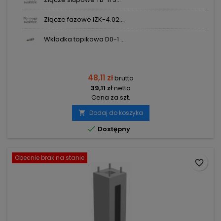
Złącze fazowe IZK-4.02...
Wkładka topikowa D0-1 ...
48,11 zł
brutto
39,11 zł
netto
Cena za szt.
Dodaj do koszyka


Dostępny
Obecnie brak na stanie
favorite_border