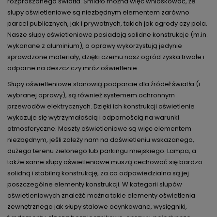
rozproszonego światła. Śmiało można więc wnioskować, że
słupy oświetleniowe są niezbędnym elementem zarówno
parcel publicznych, jak i prywatnych, takich jak ogrody czy pola.
Nasze słupy oświetleniowe posiadają solidne konstrukcje (m.in.
wykonane z aluminium), a oprawy wykorzystują jedynie
sprawdzone materiały, dzięki czemu nasz ogród zyska trwałe i
odporne na deszcz czy mróz oświetlenie.
Słupy oświetleniowe stanowią podparcie dla źródeł światła (i
wybranej oprawy), są również systemem ochronnym
przewodów elektrycznych. Dzięki ich konstrukcji oświetlenie
wykazuje się wytrzymałością i odpornością na warunki
atmosferyczne. Maszty oświetleniowe są więc elementem
niezbędnym, jeśli zależy nam na doświetleniu wskazanego,
dużego terenu zielonego lub parkingu miejskiego. Lampa, a
także same słupy oświetleniowe muszą cechować się bardzo
solidną i stabilną konstrukcję, za co odpowiedzialna są jej
poszczególne elementy konstrukcji. W kategorii słupów
oświetleniowych znaleźć można takie elementy oświetlenia
zewnętrznego jak słupy stalowe ocynkowane, wysięgniki,