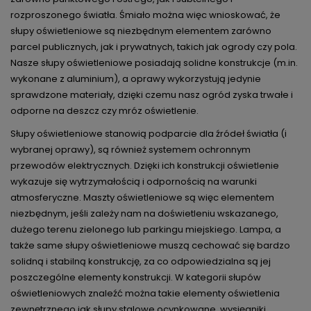
rozproszonego światła. Śmiało można więc wnioskować, że
słupy oświetleniowe są niezbędnym elementem zarówno
parcel publicznych, jak i prywatnych, takich jak ogrody czy pola.
Nasze słupy oświetleniowe posiadają solidne konstrukcje (m.in.
wykonane z aluminium), a oprawy wykorzystują jedynie
sprawdzone materiały, dzięki czemu nasz ogród zyska trwałe i
odporne na deszcz czy mróz oświetlenie.
Słupy oświetleniowe stanowią podparcie dla źródeł światła (i
wybranej oprawy), są również systemem ochronnym
przewodów elektrycznych. Dzięki ich konstrukcji oświetlenie
wykazuje się wytrzymałością i odpornością na warunki
atmosferyczne. Maszty oświetleniowe są więc elementem
niezbędnym, jeśli zależy nam na doświetleniu wskazanego,
dużego terenu zielonego lub parkingu miejskiego. Lampa, a
także same słupy oświetleniowe muszą cechować się bardzo
solidną i stabilną konstrukcję, za co odpowiedzialna są jej
poszczególne elementy konstrukcji. W kategorii słupów
oświetleniowych znaleźć można takie elementy oświetlenia
zewnętrznego jak słupy stalowe ocynkowane, wysięgniki,