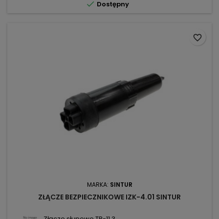

Dostępny
favorite_border
MARKA:
SINTUR
ZŁĄCZE BEZPIECZNIKOWE IZK-4.01 SINTUR
Złącze słupowe TB-11 3...