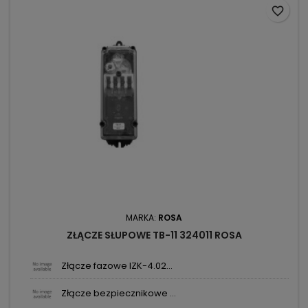
favorite_border
MARKA:
ROSA
ZŁĄCZE SŁUPOWE TB-11 324011 ROSA
Złącze fazowe IZK-4.02...
Złącze bezpiecznikowe ...