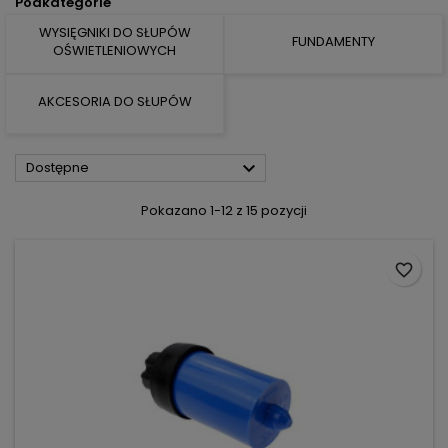
Podkategorie
WYSIĘGNIKI DO SŁUPÓW
FUNDAMENTY
OŚWIETLENIOWYCH
AKCESORIA DO SŁUPÓW

Dostępne
Pokazano 1-12 z 15 pozycji
favorite_border