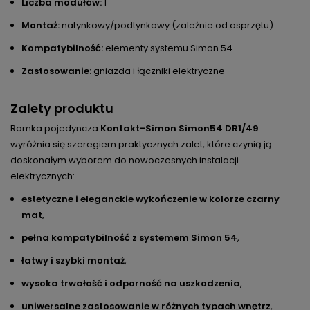
Liczba modułów:
1
Montaż:
natynkowy/podtynkowy (zależnie od osprzętu)
Kompatybilność:
elementy systemu Simon 54
Zastosowanie:
gniazda i łączniki elektryczne
Zalety produktu
Ramka pojedyncza
Kontakt-Simon Simon54 DR1/49
wyróżnia się szeregiem praktycznych zalet, które czynią ją
doskonałym wyborem do nowoczesnych instalacji
elektrycznych:
estetyczne i eleganckie wykończenie w kolorze czarny
mat
,
pełna kompatybilność z systemem Simon 54
,
łatwy i szybki montaż
,
wysoka trwałość i odporność na uszkodzenia
,
uniwersalne zastosowanie w różnych typach wnętrz
,