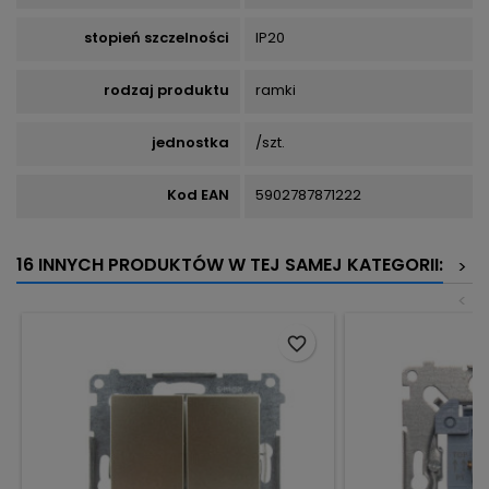
stopień szczelności
IP20
rodzaj produktu
ramki
jednostka
/szt.
Kod EAN
5902787871222
16 INNYCH PRODUKTÓW W TEJ SAMEJ KATEGORII:
>
<
favorite_border