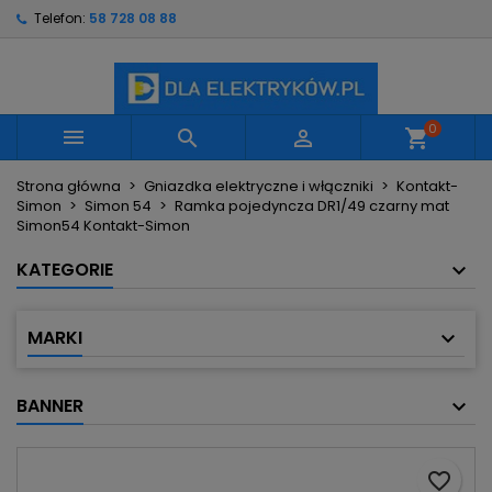
Telefon:
58 728 08 88
×
×
×
Moje listy życzeń
Utwórz listę życzeń
Zaloguj się
Utwórz nową listę
add_circle_outline
Musisz być zalogowany by zapisać produkty na
Nazwa listy życzeń
swojej liście życzeń.
0



shopping_cart
Strona główna
Gniazdka elektryczne i włączniki
Kontakt-
Anuluj
Zaloguj się
Simon
Simon 54
Ramka pojedyncza DR1/49 czarny mat
Anuluj
Utwórz listę życzeń
Simon54 Kontakt-Simon
KATEGORIE
MARKI
BANNER
favorite_border