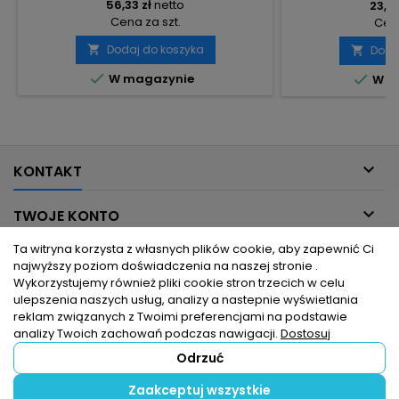
56,33 zł
netto
23,90
Cena za szt.
Cena
Dodaj do koszyka

Doda


W magazynie

W m

KONTAKT

TWOJE KONTO
Ta witryna korzysta z własnych plików cookie, aby zapewnić Ci

INFORMACJE DLA CIEBIE
najwyższy poziom doświadczenia na naszej stronie .
Wykorzystujemy również pliki cookie stron trzecich w celu
ulepszenia naszych usług, analizy a nastepnie wyświetlania

PRODUKTY
reklam związanych z Twoimi preferencjami na podstawie
analizy Twoich zachowań podczas nawigacji.
Dostosuj
Odrzuć
© Copyright 2026 hurtownia elektryczna dlaelektrykow.pl. Wszelkie
Zaakceptuj wszystkie