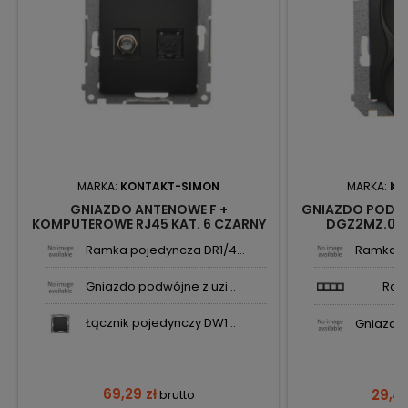
MARKA:
KONTAKT-SIMON
MARKA:
KO
GNIAZDO ANTENOWE F +
GNIAZDO PODWÓ
KOMPUTEROWE RJ45 KAT. 6 CZARNY
DGZ2MZ.01/
MAT DASFRJ45.01/49 KONTAKT-
SIMON54 K
Ramka pojedyncza DR1/4...
Ramka po
SIMON 54
Gniazdo podwójne z uzi...
Ram
Łącznik pojedynczy DW1...
Gniazdo 
69,29 zł
29,40
brutto