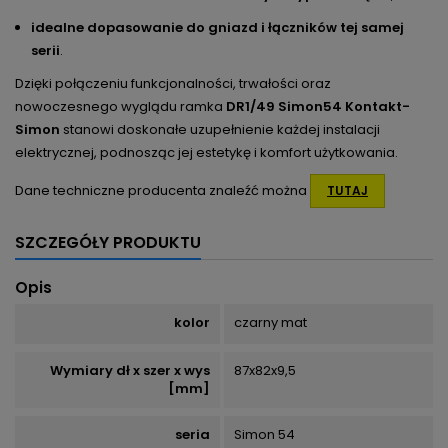
idealne dopasowanie do gniazd i łączników tej samej
serii
.
Dzięki połączeniu funkcjonalności, trwałości oraz
nowoczesnego wyglądu ramka
DR1/49 Simon54 Kontakt-
Simon
stanowi doskonałe uzupełnienie każdej instalacji
elektrycznej, podnosząc jej estetykę i komfort użytkowania.
Dane techniczne producenta znaleźć można
TUTAJ
SZCZEGÓŁY PRODUKTU
Opis
kolor
czarny mat
Wymiary dł x szer x wys
87x82x9,5
[mm]
seria
Simon 54