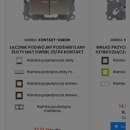
MARKA:
KONTAKT-SIMON
MARKA:
KO
ŁĄCZNIK PODWÓJNY PODŚWIETLANY
WKŁAD PRZYCIS
ZŁOTY MAT DW5BL.01/44 KONTAKT
SZYBKOZŁĄCZA 
SIMON54
S
Ramka pojedyncza złoty...
Ramka po
Ramka potrójna złoty m...
Ramka po
Ramka pojedyncza drewn...
Ramka po
Ramka pojedyncza drewn...
14,54
Ramka podwójna
metalow...
11,82
Cena
Doda

37,12 zł
brutto