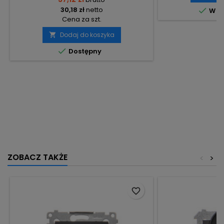
30,18 zł
netto

W m
Cena za szt.
Dodaj do koszyka


Dostępny
ZOBACZ TAKŻE
<
>
favorite_border