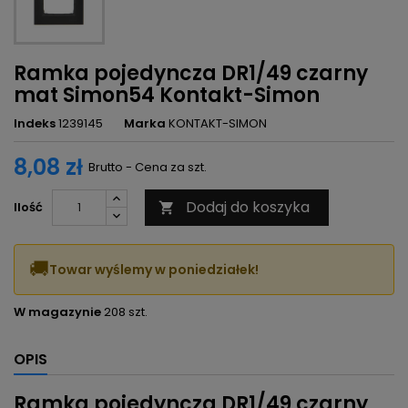
Ramka pojedyncza DR1/49 czarny
mat Simon54 Kontakt-Simon
Indeks
1239145
Marka
KONTAKT-SIMON
8,08 zł
Brutto - Cena za szt.
Dodaj do koszyka
Ilość

🚚
Towar wyślemy w poniedziałek!
W magazynie
208 szt.
OPIS
Ramka pojedyncza DR1/49 czarny