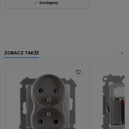

Dostępny
ZOBACZ TAKŻE
<
>
favorite_border