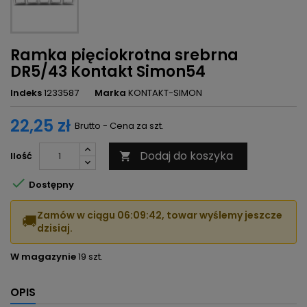
Ramka pięciokrotna srebrna
DR5/43 Kontakt Simon54
Indeks
1233587
Marka
KONTAKT-SIMON
22,25 zł
Brutto - Cena za szt.
Dodaj do koszyka
Ilość


Dostępny
Zamów w ciągu
06:09:42
, towar wyślemy jeszcze
🚚
dzisiaj.
W magazynie
19 szt.
OPIS