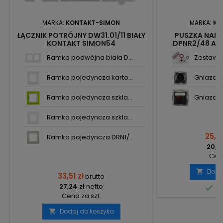
MARKA:
KONTAKT-SIMON
MARKA:
KO
ŁĄCZNIK POTRÓJNY DW31.01/11 BIAŁY
PUSZKA NAR
KONTAKT SIMON54
DPNR2/48 AN
SI
Ramka podwójna biała D...
Zestaw o
Ramka pojedyncza karto...
Gniazdo 
Ramka pojedyncza szkla...
Gniazdo 
Ramka pojedyncza szkla...
25,31
Ramka pojedyncza DRN1/...
20,58
Cena
Doda

33,51 zł
brutto
27,24 zł
netto

Do
Cena za szt.
Dodaj do koszyka
