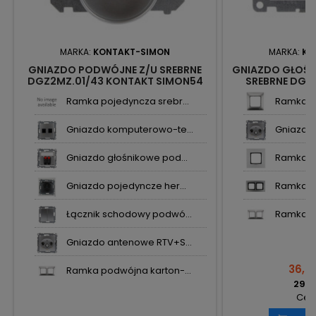
MARKA:
KONTAKT-SIMON
MARKA:
KO
GNIAZDO PODWÓJNE Z/U SREBRNE
GNIAZDO GŁOŚN
DGZ2MZ.01/43 KONTAKT SIMON54
SREBRNE DGL3
SI
Ramka pojedyncza srebr...
Ramka po
Gniazdo komputerowo-te...
Gniazdo 
Gniazdo głośnikowe pod...
Ramka po
Gniazdo pojedyncze her...
Ramka po
Łącznik schodowy podwó...
Ramka po
Gniazdo antenowe RTV+S...
36,08
Ramka podwójna karton-...
29,33
Cena