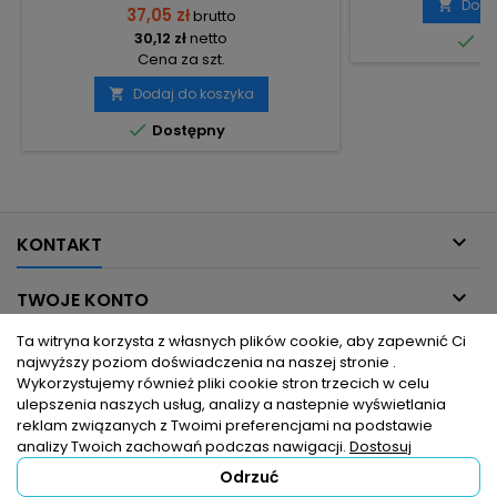
Doda

37,05 zł
brutto
30,12 zł
netto

Do
Cena za szt.
Dodaj do koszyka


Dostępny

KONTAKT

TWOJE KONTO
Ta witryna korzysta z własnych plików cookie, aby zapewnić Ci

INFORMACJE DLA CIEBIE
najwyższy poziom doświadczenia na naszej stronie .
Wykorzystujemy również pliki cookie stron trzecich w celu
ulepszenia naszych usług, analizy a nastepnie wyświetlania

PRODUKTY
reklam związanych z Twoimi preferencjami na podstawie
analizy Twoich zachowań podczas nawigacji.
Dostosuj
Odrzuć