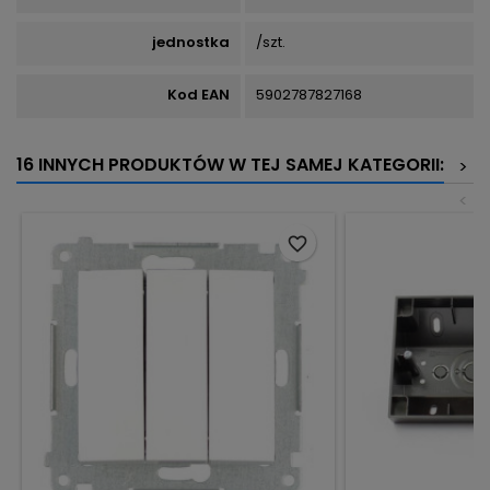
jednostka
/szt.
Kod EAN
5902787827168
16 INNYCH PRODUKTÓW W TEJ SAMEJ KATEGORII:
>
<
favorite_border