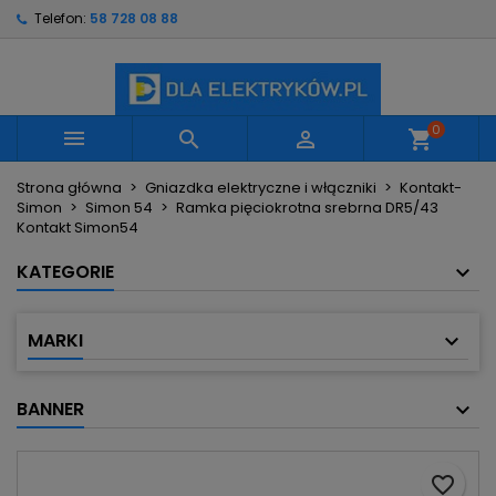
Telefon:
58 728 08 88
×
×
×
Moje listy życzeń
Utwórz listę życzeń
Zaloguj się
Utwórz nową listę
add_circle_outline
Musisz być zalogowany by zapisać produkty na
Nazwa listy życzeń
swojej liście życzeń.
0



shopping_cart
Strona główna
Gniazdka elektryczne i włączniki
Kontakt-
Anuluj
Zaloguj się
Simon
Simon 54
Ramka pięciokrotna srebrna DR5/43
Anuluj
Utwórz listę życzeń
Kontakt Simon54
KATEGORIE
MARKI
BANNER
favorite_border