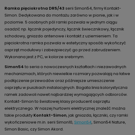
Ramka pięciokrotna DR5/43
serii Simon54, firmy Kontakt-
Simon. Dedykowana do montażu zarówno w pionie, jak i w
poziomie. 5 osobnych pól ramki pozwala w jednym ciągu
osadzić np. łącznik pojedynczy, łącznik świecznikowy, łącznik
schodowy, gniazdo antenowe i kontakt z uziemieniem. Ta
pięciokrotna ramka pozwala w estetyczny sposób wykończyć
osprzęt modułowy i zabezpieczyć go przed zabrudzeniem.
Wykonana jest z PC, w kolorze srebrnym.
Simon54
to seria o nowoczesnych kształtach i niezawodnych
mechanizmach, których niewielkie rozmiary pozwalają na łatwe
podłączenie przewodów oraz późniejsze umieszczenie
osprzętu w puszkach instalacyjnych. Bogata linia kolorystyczna
ramek zadowoli nawet najbardziej wymagających odbiorców.
Kontakt-Simon to światowej klasy producent osprzętu
elektrycznego. W naszej hurtowni elektrycznej znaleźć można
takie produkty
Kontakt-Simon
, jak gniazda, łączniki, czy ramki
wykończeniowe m.in. serii Simon10,
Simon54
, Simon54 Nature,
Simon Basic, czy Simon Akord.