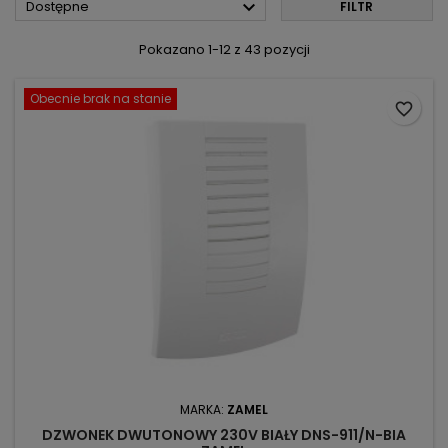

Dostępne
FILTR
Pokazano 1-12 z 43 pozycji
Obecnie brak na stanie
favorite_border
MARKA:
ZAMEL
DZWONEK DWUTONOWY 230V BIAŁY DNS-911/N-BIA