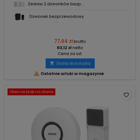
DŹWIĘKÓW 200M BIAŁY OR-DB-MT-156/W ORNO
Zestaw 2 dzwonków bezp...
Dzwonek bezprzewodowy
...
77,64 zł
brutto
63,12 zł
netto
Cena za szt.
Dodaj do koszyka


Ostatnie sztuki w magazynie
Obecnie brak na stanie
favorite_border