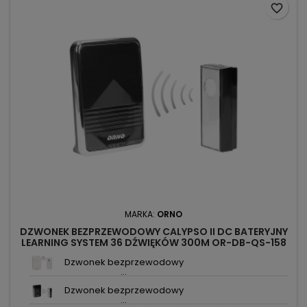
favorite_border
MARKA:
ORNO
DZWONEK BEZPRZEWODOWY CALYPSO II DC BATERYJNY
LEARNING SYSTEM 36 DŹWIĘKÓW 300M OR-DB-QS-158
ORNO
Dzwonek bezprzewodowy
...
Dzwonek bezprzewodowy
...