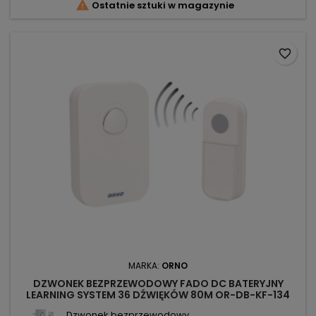

Ostatnie sztuki w magazynie
favorite_border
MARKA:
ORNO
DZWONEK BEZPRZEWODOWY FADO DC BATERYJNY
LEARNING SYSTEM 36 DŹWIĘKÓW 80M OR-DB-KF-134
ORNO
Dzwonek bezprzewodowy