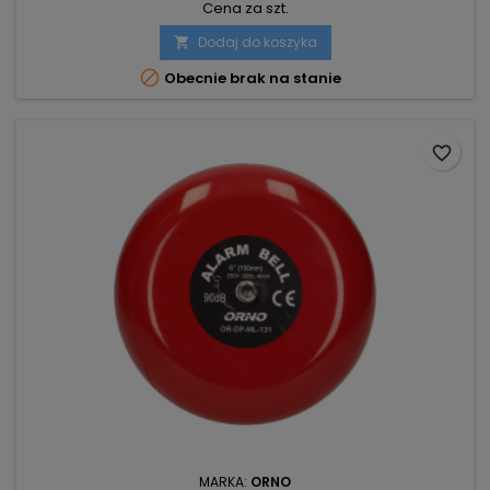
Cena za szt.
Dodaj do koszyka


Obecnie brak na stanie
favorite_border
MARKA:
ORNO