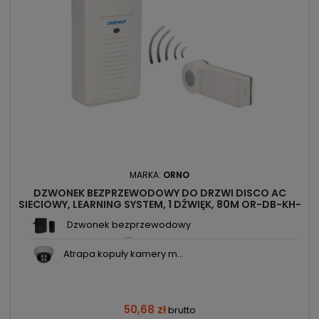
MARKA:
ORNO
DZWONEK BEZPRZEWODOWY DO DRZWI DISCO AC
SIECIOWY, LEARNING SYSTEM, 1 DŹWIĘK, 80M OR-DB-KH-
123 ORNO
Dzwonek bezprzewodowy
...
Atrapa kopuły kamery m...
50,68 zł
brutto