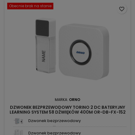
Obecnie brak na stanie
favorite_border
MARKA:
ORNO
DZWONEK BEZPRZEWODOWY TORINO 2 DC BATERYJNY
LEARNING SYSTEM 58 DŹWIĘKÓW 400M OR-DB-FX-152
ORNO
Dzwonek bezprzewodowy
...
Dzwonek bezprzewodowy