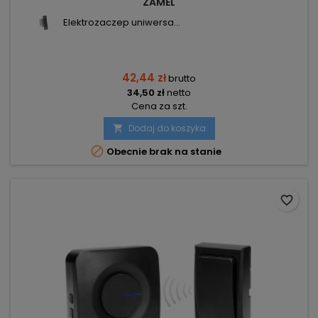
ZAMEL
Elektrozaczep uniwersa...
42,44 zł
brutto
34,50 zł
netto
Cena za szt.
Dodaj do koszyka


Obecnie brak na stanie
favorite_border