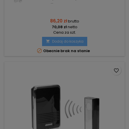
...
86,20 zł
brutto
70,08 zł
netto
Cena za szt.
Dodaj do koszyka


Obecnie brak na stanie
favorite_border