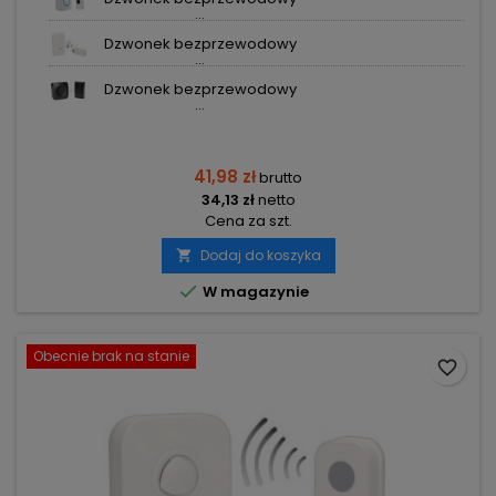
...
Dzwonek bezprzewodowy
...
Dzwonek bezprzewodowy
...
41,98 zł
brutto
34,13 zł
netto
Cena za szt.
Dodaj do koszyka


W magazynie
Obecnie brak na stanie
favorite_border