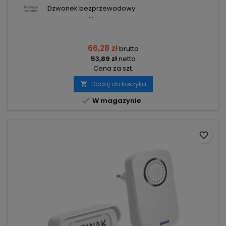
Dzwonek bezprzewodowy
...
66,28 zł
brutto
53,89 zł
netto
Cena za szt.
Dodaj do koszyka


W magazynie
favorite_border