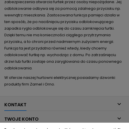
zabezpieczenia otwarcia furtek przez osoby niepożądane. Jej
odblokowanie odbywa się za pomocą zdalnego przycisku np.
wewnątrz mieszkania. Zastosowana funkcja pamięci działa w
ten sposób, że po naciśnięciu przycisku odblokowującego
zapadka rygla odblokowuje się do czasu zamknięcia furtki.
Dzięki temu nie ma konieczności ciągłego przytrzymania
przycisku, a to chroni przed nadmiernym zużyciem energii.
Funkcja ta jest przydatna również wtedy, kiedy chcemy
odblokować furtkę np. wychodząc z domu. Po zatrzaśnięciu
drzwi lub furtki zostaje ona zaryglowana do czasu ponownego
odblokowania.
W ofercie naszej hurtowni elektrycznej posiadamy dzwonki
produkty firm Zamel i Orno.

KONTAKT

TWOJE KONTO