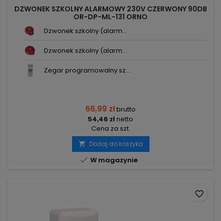
DZWONEK SZKOLNY ALARMOWY 230V CZERWONY 90DB
OR-DP-ML-131 ORNO
Dzwonek szkolny (alarm...
Dzwonek szkolny (alarm...
Zegar programowalny sz...
66,99 zł
brutto
54,46 zł
netto
Cena za szt.
Dodaj do koszyka


W magazynie
favorite_border