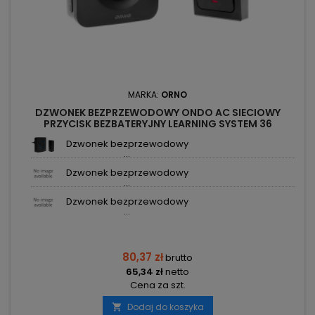
MARKA:
ORNO
DZWONEK BEZPRZEWODOWY ONDO AC SIECIOWY
PRZYCISK BEZBATERYJNY LEARNING SYSTEM 36
DŹWIĘKÓW 200M CZARNY OR-DB-MT-156 ORNO
Dzwonek bezprzewodowy
...
Dzwonek bezprzewodowy
...
Dzwonek bezprzewodowy
...
80,37 zł
brutto
65,34 zł
netto
Cena za szt.
Dodaj do koszyka
