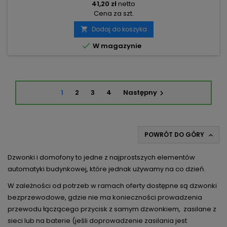
41,20 zł
netto
Cena za szt.
Dodaj do koszyka


W magazynie
1
2
3
4
Następny

POWRÓT DO GÓRY

Dzwonki i domofony to jedne z najprostszych elementów
automatyki budynkowej, które jednak używamy na co dzień.
W zależności od potrzeb w ramach oferty dostępne są dzwonki
bezprzewodowe, gdzie nie ma konieczności prowadzenia
przewodu łączącego przycisk z samym dzwonkiem, zasilane z
sieci lub na baterie (jeśli doprowadzenie zasilania jest