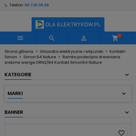
Telefon:
58 728 08 88
×
×
×
Moje listy życzeń
Utwórz listę życzeń
Zaloguj się
Utwórz nową listę
add_circle_outline
Musisz być zalogowany by zapisać produkty na
Nazwa listy życzeń
swojej liście życzeń.
0



shopping_cart
Strona główna
Gniazdka elektryczne i włączniki
Kontakt-
Anuluj
Zaloguj się
Simon
Simon 54 Nature
Ramka podwójna drewniana
Anuluj
Utwórz listę życzeń
srebrne wenge DRN2/84 Kontakt Simon54 Nature
KATEGORIE
MARKI
BANNER
favorite_border