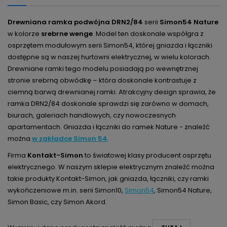
Drewniana ramka podwójna DRN2/84
serii
Simon54 Nature
w kolorze
srebrne wenge
. Model ten doskonale współgra z
osprzętem modułowym serii Simon54, której gniazda i łączniki
dostępne są w naszej hurtowni elektrycznej, w wielu kolorach.
Drewniane ramki tego modelu posiadają po wewnętrznej
stronie srebrną obwódkę – która doskonale kontrastuje z
ciemną barwą drewnianej ramki. Atrakcyjny design sprawia, że
ramka DRN2/84 doskonale sprawdzi się zarówno w domach,
biurach, galeriach handlowych, czy nowoczesnych
apartamentach. Gniazda i łączniki do ramek Nature - znaleźć
można
w zakładce Simon 54
.
Firma
Kontakt-Simon
to światowej klasy producent osprzętu
elektrycznego. W naszym sklepie elektrycznym znaleźć można
takie produkty Kontakt-Simon, jak gniazda, łączniki, czy ramki
wykończeniowe m.in. serii Simon10,
Simon54
, Simon54 Nature,
Simon Basic, czy Simon Akord.