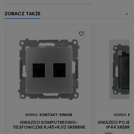
ZOBACZ TAKŻE
<
>
favorite_border
MARKA:
KONTAKT-SIMON
MARKA:
KO
GNIAZDO KOMPUTEROWO-
GNIAZDO POJED
TELEFONICZNE RJ45+RJ12 SREBRNE
IP44 SREBRN
D5T.01/43 KONTAKT SIMON54
KONTAK