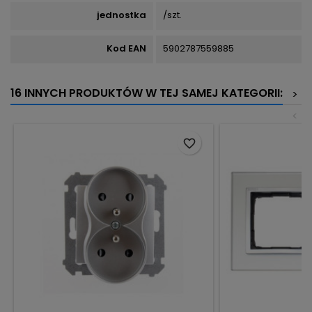
jednostka
/szt.
Kod EAN
5902787559885
16 INNYCH PRODUKTÓW W TEJ SAMEJ KATEGORII:
>
<
favorite_border