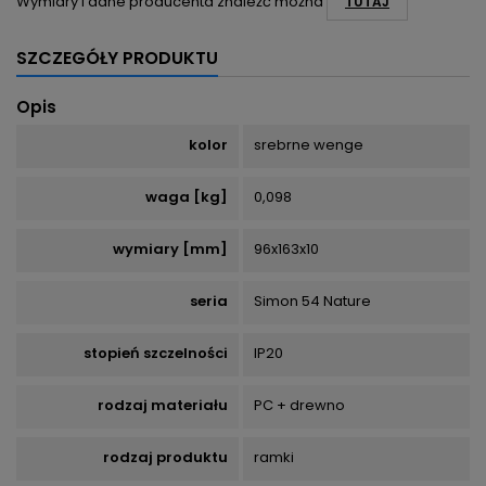
Wymiary i dane producenta znaleźć można
TUTAJ
SZCZEGÓŁY PRODUKTU
Opis
kolor
srebrne wenge
waga [kg]
0,098
wymiary [mm]
96x163x10
seria
Simon 54 Nature
stopień szczelności
IP20
rodzaj materiału
PC + drewno
rodzaj produktu
ramki