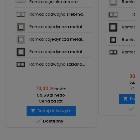
Ramka pięciokrotna sre...
Ramka po
Ramka podwójna srebrna...
Ra
Ramka pojedyncza metal...
Ramka po
Ramka pojedyncza metal...
Ramka po
Ramka pojedyncza metal...
Ramka po
Ramka podwójna szklana...
30,11
24,48
73,30 zł
brutto
Cena
59,59 zł
netto
Doda

Cena za szt.

Do
Dodaj do koszyka


Dostępny