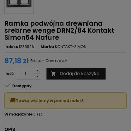
Ramka podwójna drewniana
srebrne wenge DRN2/84 Kontakt
Simon54 Nature
Indeks
1233926
Marka
KONTAKT-SIMON
87,18 zł
Brutto - Cena za szt.
Dodaj do koszyka
Ilość


Dostępny
🚚
Towar wyślemy w poniedziałek!
W magazynie
3 szt.
OPIS