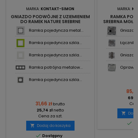
MARKA:
KONTAKT-SIMON
MARKA:
KO
GNIAZDO PODWÓJNE Z UZIEMIENIEM
RAMKA POD
DO RAMEK NATURE SREBRNE
SREBRNA MGŁA
DGZ2MZN.01/43 KONTAKT SIMON54
N
Ramka pojedyncza metal...
Gniazdo t
Ramka pojedyncza szkla...
Łącznik 
Ramka pojedyncza szkla...
Gniazdo 
Ramka potrójna metalow...
Oprawa 
Ramka pojedyncza szkla...
85,33
69,37
31,66 zł
Cena
brutto
25,74 zł
netto
Doda

Cena za szt.

Do
Dodaj do koszyka


Dostępny