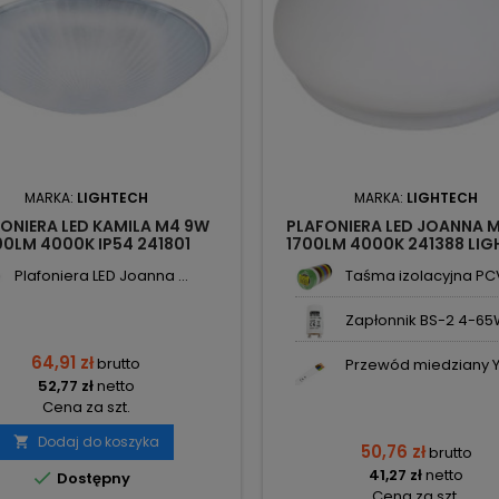
MARKA:
LIGHTECH
MARKA:
LIGHTECH
ONIERA LED KAMILA M4 9W
PLAFONIERA LED JOANNA 
00LM 4000K IP54 241801
1700LM 4000K 241388 LI
LIGHTECH
Plafoniera LED Joanna ...
Taśma izolacyjna PCV
Zapłonnik BS-2 4-65W
64,91 zł
brutto
Przewód miedziany Y
52,77 zł
netto
Cena za szt.
Dodaj do koszyka

50,76 zł
brutto
41,27 zł
netto

Dostępny
Cena za szt.