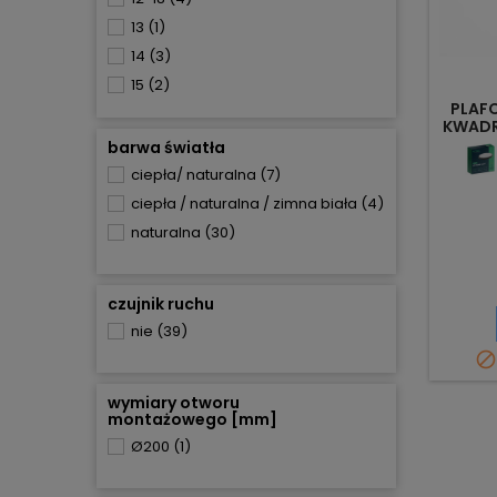
13
(1)
14
(3)
15
(2)
PLAFO
16
(2)
KWADR
18
(8)
barwa światła
22
(1)
ciepła/ naturalna
(7)
24
(9)
ciepła / naturalna / zimna biała
(4)
24-30
(3)
naturalna
(30)
25
(1)
30
(1)
czujnik ruchu
36
(2)
nie
(39)
48
(1)

wymiary otworu
montażowego [mm]
Ø200
(1)