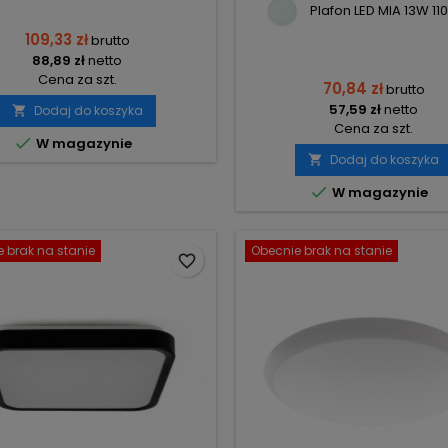
Plafon LED MIA 13W 110.
109,33 zł
brutto
88,89 zł
netto
Cena za szt.
70,84 zł
brutto
57,59 zł
netto
Dodaj do koszyka

Cena za szt.

W magazynie
Dodaj do koszyka


W magazynie
 brak na stanie
Obecnie brak na stanie
favorite_border