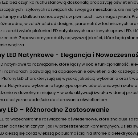
ry LED bez czujnika ruchu stanowią doskonałą propozycję oświetleni
zczędnych i stylowych rozwiązań do swojego mieszkania, ale nie tyl
e lampy na klatkach schodowych, w piwnicach, czy magazynach. Prz
óżnorodne, w zależności od designu, parametrów technicznych oraz b
z szeroki wybór plafonier LED natynkowych oraz innych opraw LED, k
eniach. Zapewniamy produkty najwyższej jakości, które będą stanowi
nie wnętrza.
ny LED Natynkowe - Elegancja i Nowoczesno
ED natynkowe to rozwiązanie, które łączy w sobie funkcjonalność, e
ch i rozmiarach, pozwalają na dopasowanie oświetlenia do każdego p
. Plafony LED charakteryzują się wysoką jakością wykonania oraz tr
nia. Natynkowe wykonanie tego typu opraw oświetleniowych ułatwia
zenie w dowolnym miejscy – w celu aktywacji światła w danej przest
na elastyczne podejście do sterowania oświetleniem.
y LED – Różnorodne Zastosowanie
ED to wszechstronne rozwiązanie oświetleniowe, które znajduje zas
eniach technicznych, jak i w przestrzeniach komercyjnych. Dzięki sw
D cieszą się coraz większą popularnością. Na stronie dlaelektrykow