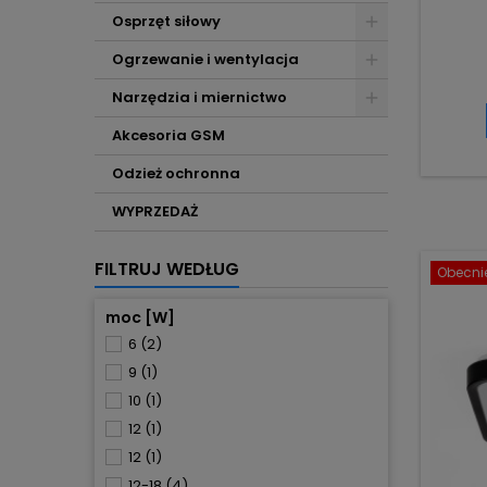
Osprzęt siłowy
Ogrzewanie i wentylacja
Narzędzia i miernictwo
Akcesoria GSM
Odzież ochronna
WYPRZEDAŻ
FILTRUJ WEDŁUG
Obecnie
moc [W]
6
(2)
9
(1)
10
(1)
12
(1)
12
(1)
12-18
(4)