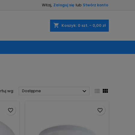
Witaj,
Zaloguj się
lub
Stwórz konto
×
×
×
×
shopping_cart
Koszyk:
0
szt. - 0,00 zł
)
ę
ń



rtuj wg:
Dostępne
favorite_border
favorite_border