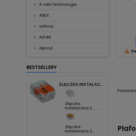
A-LAN Technologie
ABEX
airRoxy
ALPAR
Alprod

Os
BESTSELLERY
ZŁĄCZKA INSTALACYJNA 2X UNIWERSALNA COMPACT 221-412 WAGO
Pokazano 
Złączka
instalacyjna 2...
Plafo
Złączka
instalacyjna 2...