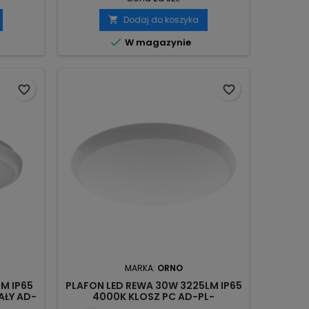
Dodaj do koszyka


W magazynie
favorite_border
favorite_border
MARKA:
ORNO
LM IP65
PLAFON LED REWA 30W 3225LM IP65
AŁY AD-
4000K KLOSZ PC AD-PL-
O
6472WLPM4 ORNO