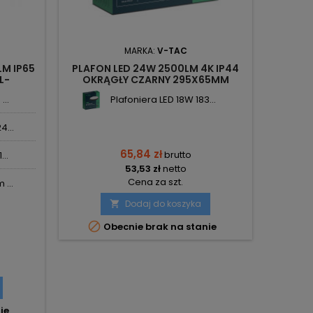
MARKA:
V-TAC
LM IP65
PLAFON LED 24W 2500LM 4K IP44
L-
OKRĄGŁY CZARNY 295X65MM
SKU76371 V-TAC
...
Plafoniera LED 18W 183...
4...
65,84 zł
brutto
..
53,53 zł
netto
Cena za szt.
...
Dodaj do koszyka


Obecnie brak na stanie
ie