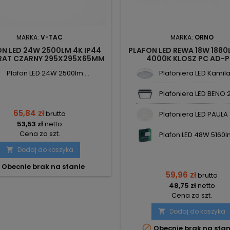
MARKA:
V-TAC
MARKA:
ORNO
N LED 24W 2500LM 4K IP44
PLAFON LED REWA 18W 1880
AT CZARNY 295X295X65MM
4000K KLOSZ PC AD-P
SKU76461 V-TAC
6471WLPM4 ORNO
Plafon LED 24W 2500lm ...
Plafoniera LED Kamila 
Plafoniera LED BENO 2
65,84 zł
brutto
Plafoniera LED PAULA 1.
53,53 zł
netto
Cena za szt.
Plafon LED 48W 5160lm 
Dodaj do koszyka

Obecnie brak na stanie
59,96 zł
brutto
48,75 zł
netto
Cena za szt.
Dodaj do koszyka


Obecnie brak na stan