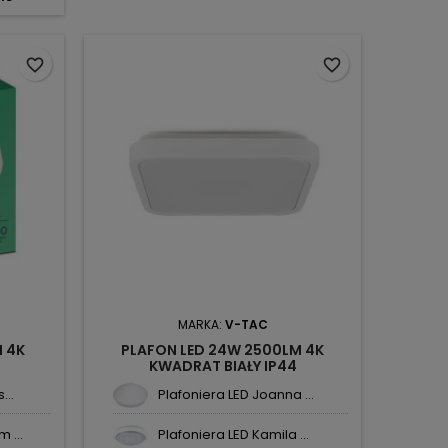
favorite_border
favorite_border
MARKA:
V-TAC
M 4K
PLAFON LED 24W 2500LM 4K
KWADRAT BIAŁY IP44
KU76311
295X295X65MM VT-8624 SKU76281
...
Plafoniera LED Joanna ...
V-TAC
 ...
Plafoniera LED Kamila ...