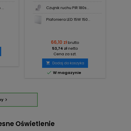
...
Czujnik ruchu PIR 180s...
Plafoniera LED 15W 150...
66,10 zł
brutto
53,74 zł
netto
Cena za szt.
Dodaj do koszyka


W magazynie
ny

esne Oświetlenie