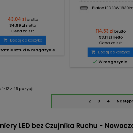
Plafon LED 18W 1830lm 
43,04 zł
brutto
34,99 zł
netto
114,53 zł
Cena za szt.
brutto
93,11 zł
netto
Dodaj do koszyka

Cena za szt.
tatnie sztuki w magazynie
Dodaj do koszyka


W magazynie
1-12 z 45 pozycji
1
2
3
4
Następ
niery LED bez Czujnika Ruchu - Nowocz