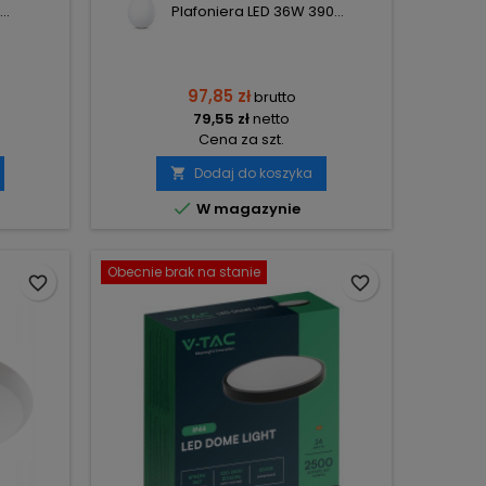
..
Plafoniera LED 36W 390...
97,85 zł
brutto
79,55 zł
netto
Cena za szt.
Dodaj do koszyka


W magazynie
Obecnie brak na stanie
favorite_border
favorite_border