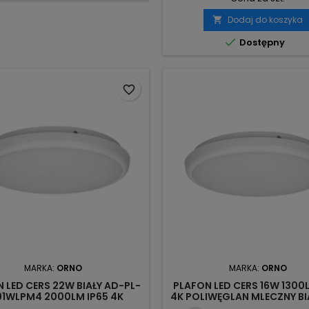
Dodaj do koszyka


Dostępny
favorite_border
MARKA:
ORNO
MARKA:
ORNO
 LED CERS 22W BIAŁY AD-PL-
PLAFON LED CERS 16W 1300
91WLPM4 2000LM IP65 4K
4K POLIWĘGLAN MLECZNY BI
LIWĘGLAN MLECZNY ORNO
PL-6113WLPM4 ORN