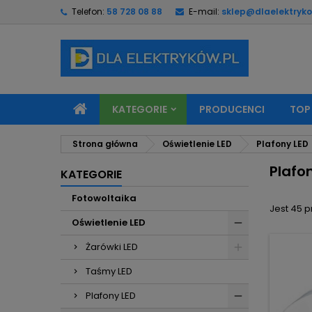
Telefon:
58 728 08 88
E-mail:
sklep@dlaelektryko
M
(
U
Z
add_circle_outline
((
Mu
Na
KATEGORIE
PRODUCENCI
TOP
Strona główna
Oświetlenie LED
Plafony LED
Plafon
KATEGORIE
Fotowoltaika
Jest 45 
Oświetlenie LED
Żarówki LED
Taśmy LED
Plafony LED