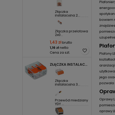
Plafonie
energoos
Złączka
spotykan
instalacyjna 2...
bowiem r
znajdzies
Złączka przelotowa
pomieszcz
2x0...
uzupełnie
1,43 zł
brutto
Plafo
1,16 zł
netto
favorite_border
Cena za szt.
Plafony L
kształta
ZŁĄCZKA INSTALACYJNA 3X UNIWERSALNA COMPACT 221-413 WAGO
aranżacji
użytkowa
jego osad
Złączka
pozwala 
instalacyjna 3...
Opraw
Oprawy L
Przewód miedziany
YDY ...
pomieszcz
oprawy LE