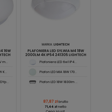
MARKA:
LIGHTECH
M4 16W
PLAFONIERA LED SYLWIA M4 18W
GHTECH
2000LM 4K IP54 241305 LIGHTECH
 m...
Plafoniera LED 6w1 IP4...
 K...
Plafon LED MIA 18W 170...
DYp...
Plafon LED 18W 1830lm ...
87,87 zł
brutto
71,44 zł
netto
Cena za szt.