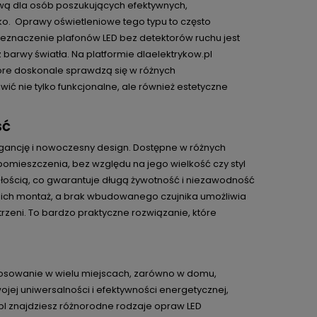
ową dla osób poszukujących efektywnych,
ko. Oprawy oświetleniowe tego typu to często
eznaczenie plafonów LED bez detektorów ruchu jest
arwy światła. Na platformie dlaelektrykow.pl
tóre doskonale sprawdzą się w różnych
ć nie tylko funkcjonalne, ale również estetyczne
ść
legancję i nowoczesny design. Dostępne w różnych
omieszczenia, bez względu na jego wielkość czy styl
wałością, co gwarantuje długą żywotność i niezawodność
 ich montaż, a brak wbudowanego czujnika umożliwia
rzeni. To bardzo praktyczne rozwiązanie, które
tosowanie w wielu miejscach, zarówno w domu,
ojej uniwersalności i efektywności energetycznej,
.pl znajdziesz różnorodne rodzaje opraw LED