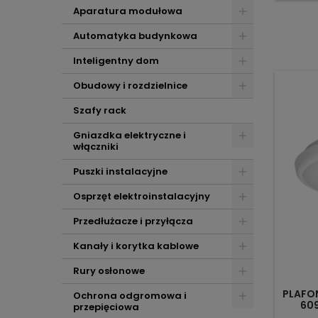
Aparatura modułowa
Automatyka budynkowa
Inteligentny dom
Obudowy i rozdzielnice
Szafy rack
Gniazdka elektryczne i
włączniki
Puszki instalacyjne
Osprzęt elektroinstalacyjny
Przedłużacze i przyłącza
Kanały i korytka kablowe
Rury osłonowe
PLAFON
Ochrona odgromowa i
60
przepięciowa
PO