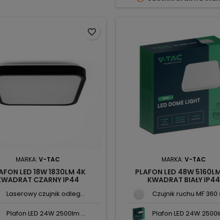
favorite_border
MARKA:
V-TAC
MARKA:
V-TAC
AFON LED 18W 1830LM 4K
PLAFON LED 48W 5160L
KWADRAT CZARNY IP44
KWADRAT BIAŁY IP44
50X250X65MM VT-8618B
420X420X65MM VT-8630 S
Laserowy czujnik odleg...
Czujnik ruchu MF 360 s
SKU76431 V-TAC
V-TAC
Plafon LED 24W 2500lm ...
Plafon LED 24W 2500lm