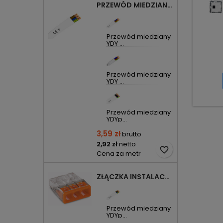
PRZEWÓD MIEDZIANY YDYP DRUT 3X1,5MM2 ŻO 450/750V
Przewód miedziany
YDY ...
Przewód miedziany
YDY ...
Przewód miedziany
YDYp...
3,59 zł
brutto
2,92 zł
netto
favorite_border
Cena za metr
ZŁĄCZKA INSTALACYJNA 3X COMPACT POMARAŃCZOWA 2273-203 WAGO
Przewód miedziany
YDYp...