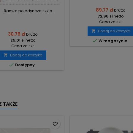
89,77 zł
brutto
Ramka pojedyncza szkla...
72,98 zł
netto
Cena za szt.
Dodaj do koszyka

30,76 zł
brutto
25,01 zł
netto

W magazynie
Cena za szt.
Dodaj do koszyka


Dostępny
 TAKŻE
favorite_border