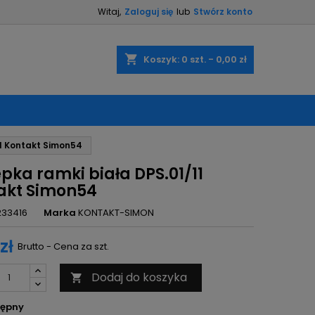
Witaj,
Zaloguj się
lub
Stwórz konto
×
×
×
shopping_cart
Koszyk:
0
szt. - 0,00 zł
ę
11 Kontakt Simon54
ń
pka ramki biała DPS.01/11
akt Simon54
233416
Marka
KONTAKT-SIMON
zł
Brutto - Cena za szt.
Dodaj do koszyka

ępny