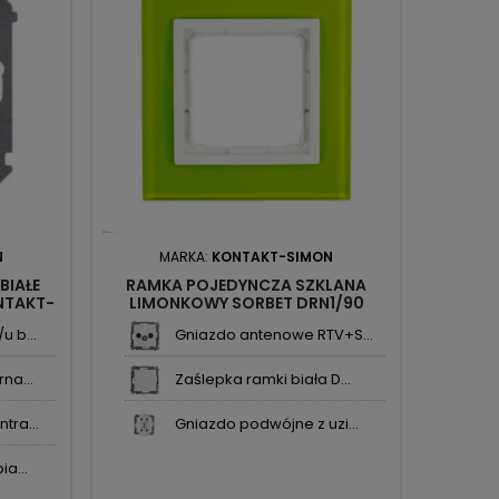
N
MARKA:
KONTAKT-SIMON
M
BIAŁE
RAMKA POJEDYNCZA SZKLANA
RAMK
NTAKT-
LIMONKOWY SORBET DRN1/90
ZASTYG
KONTAKT SIMON54 NATURE
 b...
Gniazdo antenowe RTV+S...
na...
Zaślepka ramki biała D...
tra...
Gniazdo podwójne z uzi...
a...