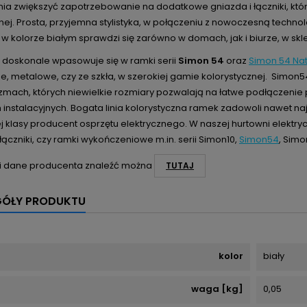
ia zwiększyć zapotrzebowanie na dodatkowe gniazda i łączniki, któ
nej. Prosta, przyjemna stylistyka, w połączeniu z nowoczesną techn
w kolorze białym sprawdzi się zarówno w domach, jak i biurze, w sklep
 doskonale wpasowuje się w ramki serii
Simon 54
oraz
Simon 54 Na
e, metalowe, czy ze szkła, w szerokiej gamie kolorystycznej. Simon5
mach, których niewielkie rozmiary pozwalają na łatwe podłączenie
 instalacyjnych. Bogata linia kolorystyczna ramek zadowoli nawet 
 klasy producent osprzętu elektrycznego. W naszej hurtowni elektry
łączniki, czy ramki wykończeniowe m.in. serii Simon10,
Simon54
, Simo
i dane producenta znaleźć można
TUTAJ
GÓŁY PRODUKTU
kolor
biały
waga [kg]
0,05