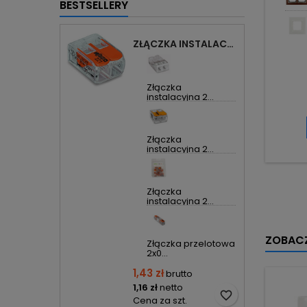
BESTSELLERY
ZŁĄCZKA INSTALACYJNA 2X UNIWERSALNA COMPACT 221-412 WAGO
Złączka
instalacyjna 2...
Złączka
instalacyjna 2...
Złączka
instalacyjna 2...
ZOBACZ
Złączka przelotowa
2x0...
1,43 zł
brutto
1,16 zł
netto
favorite_border
Cena za szt.