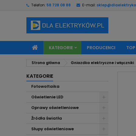
Telefon:
58 728 08 88
E-mail:
sklep@dlaelektryko
M
U
Z
add_circle_outline
Mu
Na
KATEGORIE
PRODUCENCI
TOP
Strona główna
Gniazdka elektryczne i włączniki
KATEGORIE
Fotowoltaika
Oświetlenie LED
Oprawy oświetleniowe
Źródła światła
Słupy oświetleniowe