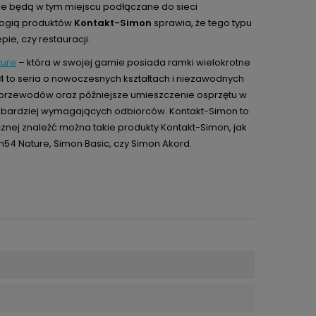
re będą w tym miejscu podłączane do sieci
ologią produktów
Kontakt-Simon
sprawia, że tego typu
ie, czy restauracji.
ture
– która w swojej gamie posiada ramki wielokrotne
4 to seria o nowoczesnych kształtach i niezawodnych
 przewodów oraz późniejsze umieszczenie osprzętu w
najbardziej wymagających odbiorców. Kontakt-Simon to
cznej znaleźć można takie produkty Kontakt-Simon, jak
n54 Nature, Simon Basic, czy Simon Akord.