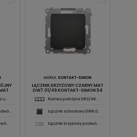
N
MARKA:
KONTAKT-SIMON
M
WÓJNY
ŁĄCZNIK KRZYŻOWY CZARNY MAT
ŁĄCZ
 MAT
DW7.01/49 KONTAKT-SIMON 54
ZŁOTY 
IMON54
 u...
Ramka potrójna DR3/49 ...
dwó...
Łącznik schodowy DW6.0...
wó...
Łącznik krzyżowy podwó...