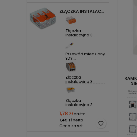
ZŁĄCZKA INSTALACYJNA 3X UNIWERSALNA COMPACT 221-413 WAGO
Złączka
instalacyjna 3...
Przewód miedziany
YDY ...
Złączka
RAMKA
instalacyjna 3...
SI
Złączka
instalacyjna 3...
1,78 zł
brutto
1,45 zł
netto
favorite_border
Cena za szt.