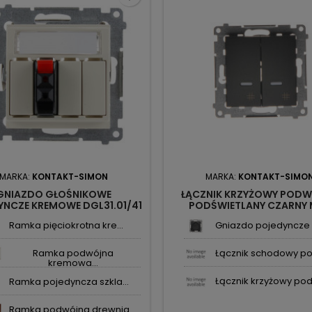
MARKA:
KONTAKT-SIMON
MARKA:
KONTAKT-SIMO
GNIAZDO GŁOŚNIKOWE
ŁĄCZNIK KRZYŻOWY POD
YNCZE KREMOWE DGL31.01/41
PODŚWIETLANY CZARNY
KONTAKT SIMON54
DW7/2L.01/49 KONTAKT S
Ramka pięciokrotna kre...
Gniazdo pojedyncze z
Ramka podwójna
Łącznik schodowy po
kremowa...
Łącznik krzyżowy pod
Ramka pojedyncza szkla...
Ramka podwójna drewnia...