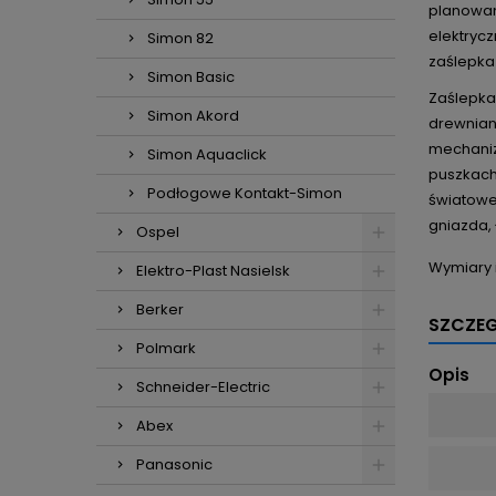
planowan
elektrycz
Simon 82
zaślepka 
Simon Basic
Zaślepka
Simon Akord
drewnian
mechaniz
Simon Aquaclick
puszkach
Podłogowe Kontakt-Simon
światowej
gniazda, 
Ospel
Wymiary 
Elektro-Plast Nasielsk
Berker
SZCZE
Polmark
Opis
Schneider-Electric
Abex
Panasonic