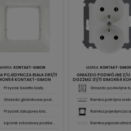
MARKA:
KONTAKT-SIMON
MARKA:
KONTAKT-SIMO
 POJEDYNCZA BIAŁA DR1/11
GNIAZDO PODWÓJNE Z/U 
MON54 KONTAKT-SIMON
DGZ2MZ.01/11 SIMON54 KO
SIMON
Przycisk światło biały...
Gniazdo podwójne b/u
Gniazdo głośnikowe pod...
Ramka potrójna srebr
Przycisk żaluzjowy bia...
Ramka pojedyncza an
Łącznik schodowy podśw...
Ramka pięciokrotna bi