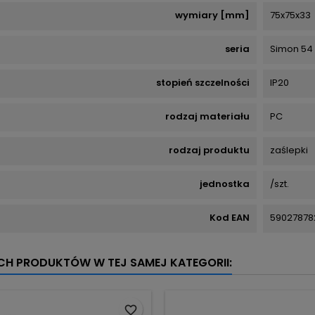
wymiary [mm]
75x75x33
seria
Simon 54
stopień szczelności
IP20
rodzaj materiału
PC
rodzaj produktu
zaślepki
jednostka
/szt.
Kod EAN
59027878
YCH PRODUKTÓW W TEJ SAMEJ KATEGORII:
favorite_border