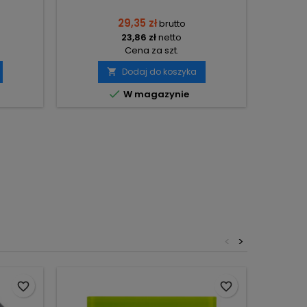
29,35 zł
brutto
23,86 zł
netto
Cena za szt.
Dodaj do koszyka


W magazynie
<
>
favorite_border
favorite_border