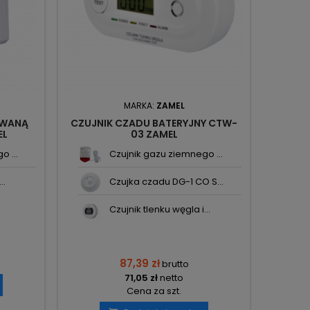
MARKA:
ZAMEL
OWANĄ
CZUJNIK CZADU BATERYJNY CTW-
EL
03 ZAMEL
 ...
Czujnik gazu ziemnego ...
..
Czujka czadu DG-1 CO S...
Czujnik tlenku węgla i...
87,39 zł
brutto
71,05 zł
netto
Cena za szt.