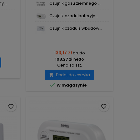
y...
Czujnik gazu ziemnego ...
..
Czujnik czadu bateryjn...
Czujnik czadu z wbudow...
133,17 zł
brutto
108,27 zł
netto
Cena za szt.
Dodaj do koszyka


W magazynie
favorite_border
favorite_border