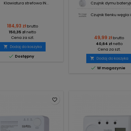
Klawiatura strefowa IN...
Czujnik dymu bateryjn
Czujnik tlenku węgla i.
184,93 zł
brutto
150,35 zł
netto
49,99 zł
Cena za szt.
brutto
40,64 zł
netto
Dodaj do koszyka

Cena za szt.

Dostępny
Dodaj do koszyka


W magazynie
favorite_border