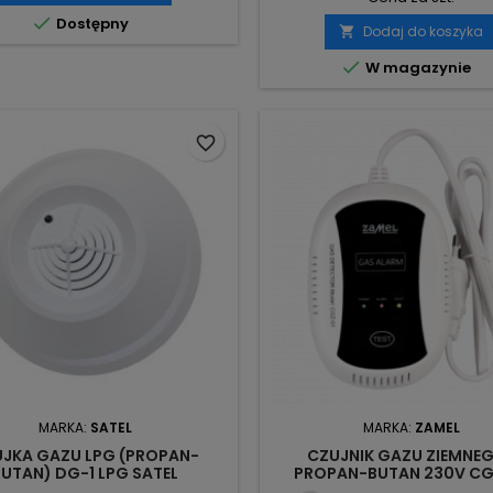

Dostępny
Dodaj do koszyka


W magazynie
favorite_border
MARKA:
SATEL
MARKA:
ZAMEL
JKA GAZU LPG (PROPAN-
CZUJNIK GAZU ZIEMNEG
BUTAN) DG-1 LPG SATEL
PROPAN-BUTAN 230V CG
ZAMEL