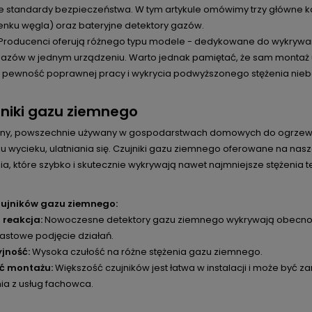
e standardy bezpieczeństwa. W tym artykule omówimy trzy główne kat
lenku węgla) oraz bateryjne detektory gazów.
Producenci oferują różnego typu modele - dedykowane do wykrywan
 gazów w jednym urządzeniu. Warto jednak pamiętać, że sam montaż u
 pewność poprawnej pracy i wykrycia podwyższonego stężenia nie
ujniki gazu ziemnego
ny, powszechnie używany w gospodarstwach domowych do ogrzewan
u wycieku, ulatniania się. Czujniki gazu ziemnego oferowane na nas
a, które szybko i skutecznie wykrywają nawet najmniejsze stężenia 
zujników gazu ziemnego:
 reakcja:
Nowoczesne detektory gazu ziemnego wykrywają obecność
astowe podjęcie działań.
yjność:
Wysoka czułość na różne stężenia gazu ziemnego.
ć montażu:
Większość czujników jest łatwa w instalacji i może być
ia z usług fachowca.