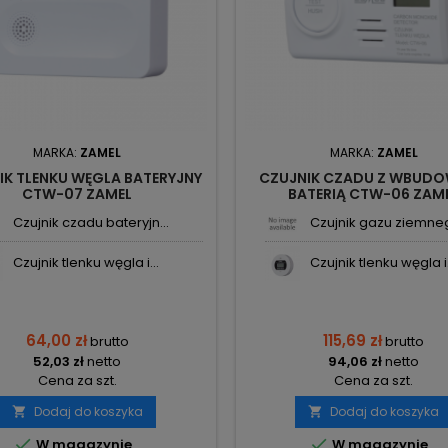
MARKA:
ZAMEL
MARKA:
ZAMEL
IK TLENKU WĘGLA BATERYJNY
CZUJNIK CZADU Z WBUD
CTW-07 ZAMEL
BATERIĄ CTW-06 ZAM
Czujnik czadu bateryjn...
Czujnik gazu ziemnego
Czujnik tlenku węgla i...
Czujnik tlenku węgla i.
64,00 zł
115,69 zł
brutto
brutto
52,03 zł
netto
94,06 zł
netto
Cena za szt.
Cena za szt.
Dodaj do koszyka
Dodaj do koszyka




W magazynie
W magazynie