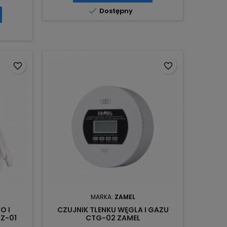

Dostępny
favorite_border
favorite_border
MARKA:
ZAMEL
O I
CZUJNIK TLENKU WĘGLA I GAZU
Z-01
CTG-02 ZAMEL