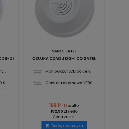
MARKA:
SATEL
CDB-01
CZUJKA CZADU DG-1 CO SATEL
y...
Manipulator LCD do cen...
 S...
Centrala alarmowa VERS...
..
188,14 zł
brutto
152,96 zł
netto
Cena za szt.
Dodaj do koszyka
