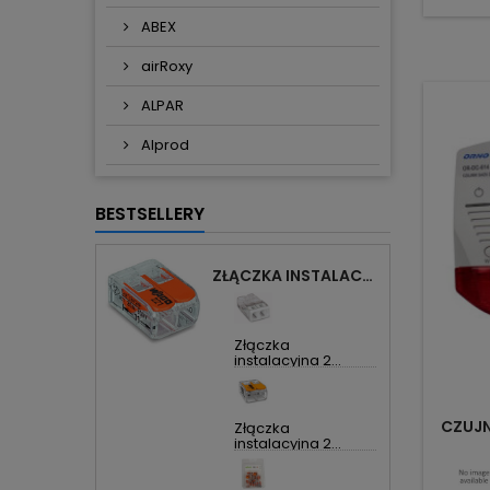
ABEX
airRoxy
ALPAR
Alprod
BESTSELLERY
ZŁĄCZKA INSTALACYJNA 2X UNIWERSALNA COMPACT 221-412 WAGO
Złączka
instalacyjna 2...
CZUJN
Złączka
instalacyjna 2...