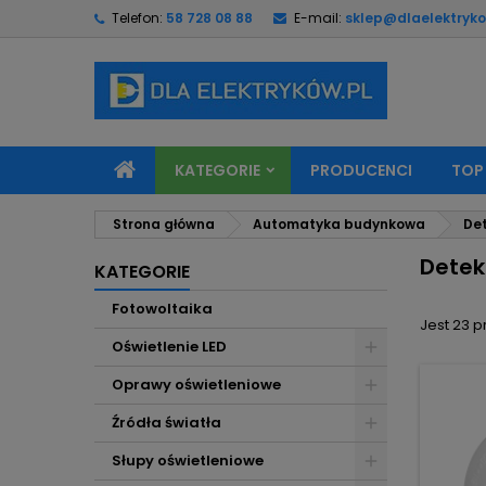
Telefon:
58 728 08 88
E-mail:
sklep@dlaelektryko
M
(
U
Z
add_circle_outline
((
Mu
Na
KATEGORIE
PRODUCENCI
TOP
Strona główna
Automatyka budynkowa
De
Detek
KATEGORIE
Fotowoltaika
Jest 23 
Oświetlenie LED
Oprawy oświetleniowe
Źródła światła
Słupy oświetleniowe