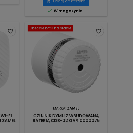
Dodaj do koszyka


W magazynie
Obecnie brak na stanie
favorite_border
favorite_border
MARKA:
ZAMEL
WI-FI
CZUJNIK DYMU Z WBUDOWANĄ
9 ZAMEL
BATERIĄ CDB-02 GAR10000075
ZAMEL