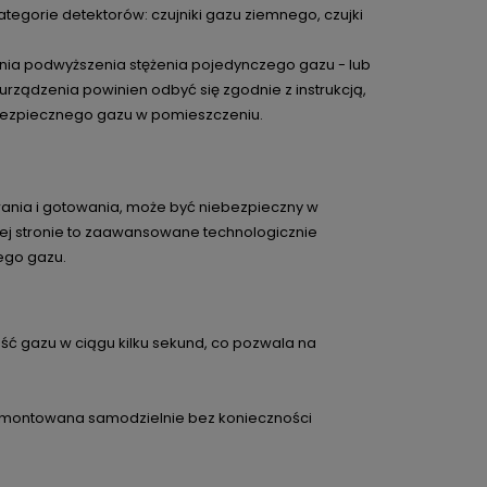
egorie detektorów: czujniki gazu ziemnego, czujki
ia podwyższenia stężenia pojedynczego gazu - lub
rządzenia powinien odbyć się zgodnie z instrukcją,
bezpiecznego gazu w pomieszczeniu.
ia i gotowania, może być niebezpieczny w
zej stronie to zaawansowane technologicznie
tego gazu.
 gazu w ciągu kilku sekund, co pozwala na
 zamontowana samodzielnie bez konieczności