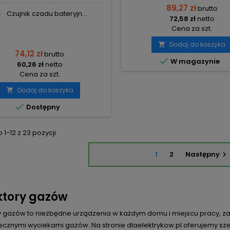
89,27 zł
brutto
Czujnik czadu bateryjn...
72,58 zł
netto
Cena za szt.
Dodaj do koszyka

74,12 zł
brutto

W magazynie
60,26 zł
netto
Cena za szt.
Dodaj do koszyka


Dostępny
1-12 z 23 pozycji
1
2
Następny

ktory gazów
y gazów to niezbędne urządzenia w każdym domu i miejscu pracy, 
ecznymi wyciekami gazów. Na stronie dlaelektrykow.pl oferujemy sz