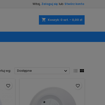
Witaj,
Zaloguj się
lub
Stwórz konto
×
×
×
×
shopping_cart
Koszyk:
0
szt. - 0,00 zł
)
ę
ń



rtuj wg:
Dostępne
favorite_border
favorite_border