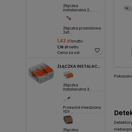
Złączka
instalacyjna 2...
Złączka przelotowa
2x0...
1,43 zł
brutto
1,16 zł
netto
favorite_border
Cena za szt.
ZŁĄCZKA INSTALACYJNA 3X UNIWERSALNA COMPACT 221-413 WAGO
Pokazano 
Złączka
instalacyjna 3...
Przewód miedziany
Dete
YDY ...
Detektor
niebezpi
Złączka