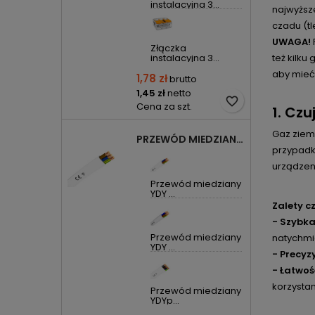
instalacyjna 3...
najwyższ
czadu (t
UWAGA!
Złączka
też kilku
instalacyjna 3...
aby mieć
1,78 zł
brutto
1,45 zł
netto
favorite_border
Cena za szt.
1. Cz
Gaz ziem
PRZEWÓD MIEDZIANY YDYP DRUT 3X1,5MM2 ŻO 450/750V
przypadk
urządzeni
Przewód miedziany
YDY ...
Zalety c
- Szybka
Przewód miedziany
natychmi
YDY ...
- Precyz
- Łatwoś
korzystan
Przewód miedziany
YDYp...