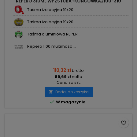
REPERO 310ML WPZSTUBA+KONCOWKA2100-310
Taśma izolacyjna 19x20...
Taśma izolacyjna 19x20...
Taśma aluminiowa REPER...
Repero 1100 multimasa ...
110,32 zł
brutto
89,69 zł
netto
Cena za szt.
Dodaj do koszyka


W magazynie
favorite_border