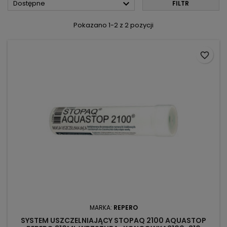

Dostępne
FILTR
Pokazano 1-2 z 2 pozycji
favorite_border
MARKA:
REPERO
SYSTEM USZCZELNIAJĄCY STOPAQ 2100 AQUASTOP