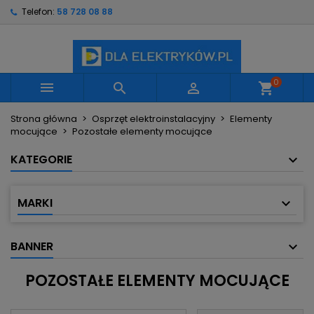
Telefon:
58 728 08 88
×
×
×
×
Moje listy życzeń
((modalTitle))
Utwórz listę życzeń
Zaloguj się
Utwórz nową listę
add_circle_outline
((confirmMessage))
Musisz być zalogowany by zapisać produkty na
Nazwa listy życzeń
swojej liście życzeń.
0



shopping_cart
((cancelText))
((modalDeleteText))
Strona główna
Osprzęt elektroinstalacyjny
Elementy
Anuluj
Zaloguj się
mocujące
Pozostałe elementy mocujące
Anuluj
Utwórz listę życzeń
KATEGORIE
MARKI
BANNER
POZOSTAŁE ELEMENTY MOCUJĄCE