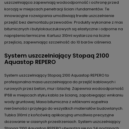
uszczelniająca zapewniają wodoodporność i ochronę przed
korozją w miejscach penetracji ścian i fundamentów. Te
innowacyjne rozwiązania umożliwiają trwałe uszczelnienie
przejść bez demontażu przewodów. Produkty wykonane z mas
bitumicznych i butylokauczukowych są elastyczne i odporne na
naprężenia termiczne. Kartusz 310ml wystarcza na liczne
przejścia, zapewniając szczelność do 10 barów ciśnienia.
System uszczelniający Stopaq 2100
Aquastop REPERO
System uszczelniający Stopaq 2100 Aquastop REPERO to
profesjonalna masa uszczelniająca do przejść kablowych i
rurowych przez beton, mur i blachę. Zapewnia wodoodporność
IP68 w miejscach styku kabla ze ścianą, zapobiegając wnikaniu
wody gruntowej. Masa bitumiczna z włóknami wypełnia
nierówności i przylega do wszystkich materiałów budowlanych.
Tubka 310ml z końcówką aplikacyjną umożliwia precyzyjne
dozowanie w ciasnych przestrzeniach. System uszczelniający
Stopaq 2100 Aquastop REPERO utwardza się po 24 godzinach,