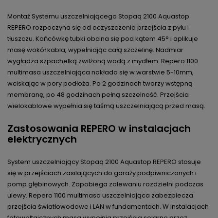
Montaż Systemu uszczelniającego Stopaq 2100 Aquastop
REPERO rozpoczyna się od oczyszczenia przejścia z pyłu i
tłuszczu. Końcówkę tubki obcina się pod kątem 45° i aplikuje
masę wokół kabla, wypełniając całą szczelinę. Nadmiar
wygładza szpachelką zwilżoną wodą z mydłem. Repero 1100
multimasa uszczelniająca nakłada się w warstwie 5-10mm,
wciskając w pory podłoża. Po 2 godzinach tworzy wstępną
membranę, po 48 godzinach pełną szczelność. Przejścia
wielokablowe wypełnia się taśmą uszczelniającą przed masą.
Zastosowania REPERO w instalacjach
elektrycznych
System uszczelniający Stopaq 2100 Aquastop REPERO stosuje
się w przejściach zasilających do garaży podpiwniczonych i
pomp głębinowych. Zapobiega zalewaniu rozdzielni podczas
ulewy. Repero 1100 multimasa uszczelniająca zabezpiecza
przejścia światłowodowe i LAN w fundamentach. W instalacjach
fotowoltaicznych masa wypełnia przejścia solarne przez