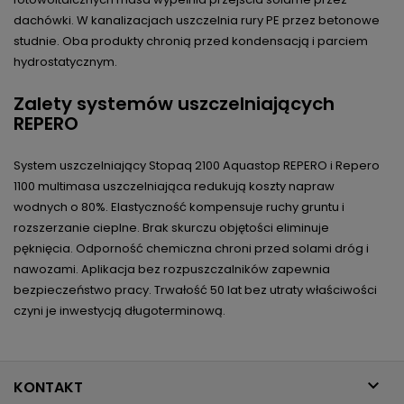
dachówki. W kanalizacjach uszczelnia rury PE przez betonowe
studnie. Oba produkty chronią przed kondensacją i parciem
hydrostatycznym.​
Zalety systemów uszczelniających
REPERO
System uszczelniający Stopaq 2100 Aquastop REPERO i Repero
1100 multimasa uszczelniająca redukują koszty napraw
wodnych o 80%. Elastyczność kompensuje ruchy gruntu i
rozszerzanie cieplne. Brak skurczu objętości eliminuje
pęknięcia. Odporność chemiczna chroni przed solami dróg i
nawozami. Aplikacja bez rozpuszczalników zapewnia
bezpieczeństwo pracy. Trwałość 50 lat bez utraty właściwości
czyni je inwestycją długoterminową.

KONTAKT